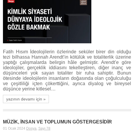
Fatih Hısım İdeolojilerin özlerinde seküler birer din olduğu
tezi bilhassa Hannah Arendt’in kötülük ve totaliterlik üzerine
yaptığı çalışmalarda belirgin hâle gelmiştir. Arendt’e göre
ideolojiler, gerçeklik iddiasını tekelleştiren, diğer inanç ve
düşünceleri yok sayan totaliter bir ruha sahiptir. Bunun
ötesinde ideolojilerin insanların doğasında olan çoğulculuğu
ve çeşitliliği içten çökerttiğini, ayrıca diyalog ve bireysel
düşünce yerine kitlesel…
yazının devamı için »
MÜZİK, İNSAN VE TOPLUMUN GÖSTERGESİDİR
01 Ocak 2024
Dosya
,
Sayı 78