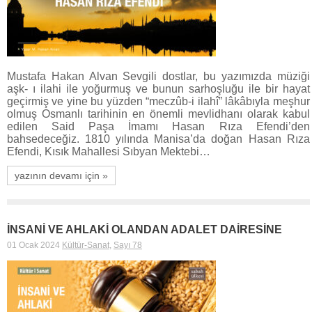
Mustafa Hakan Alvan Sevgili dostlar, bu yazımızda müziği
aşk- ı ilahi ile yoğurmuş ve bunun sarhoşluğu ile bir hayat
geçirmiş ve yine bu yüzden “meczûb-i ilahî” lâkâbıyla meşhur
olmuş Osmanlı tarihinin en önemli mevlidhanı olarak kabul
edilen Said Paşa İmamı Hasan Rıza Efendi’den
bahsedeceğiz. 1810 yılında Manisa’da doğan Hasan Rıza
Efendi, Kısık Mahallesi Sıbyan Mektebi…
yazının devamı için »
İNSANİ VE AHLAKİ OLANDAN ADALET DAİRESİNE
01 Ocak 2024
Kültür-Sanat
,
Sayı 78