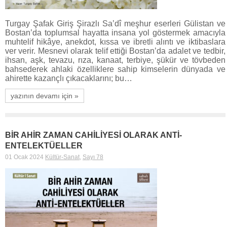
Turgay Şafak Giriş Şirazlı Sa’dî meşhur eserleri Gülistan ve
Bostan’da toplumsal hayatta insana yol göstermek amacıyla
muhtelif hikâye, anekdot, kıssa ve ibretli alıntı ve iktibaslara
ver verir. Mesnevi olarak telif ettiği Bostan’da adalet ve tedbir,
ihsan, aşk, tevazu, rıza, kanaat, terbiye, şükür ve tövbeden
bahsederek ahlaki özelliklere sahip kimselerin dünyada ve
ahirette kazançlı çıkacaklarını; bu…
yazının devamı için »
BİR AHİR ZAMAN CAHİLİYESİ OLARAK ANTİ-
ENTELEKTÜELLER
01 Ocak 2024
Kültür-Sanat
,
Sayı 78