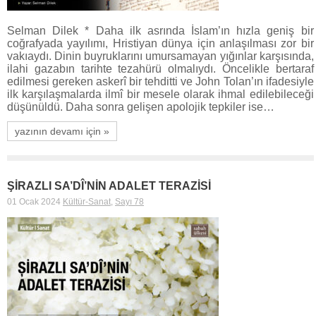
Selman Dilek * Daha ilk asrında İslam’ın hızla geniş bir
coğrafyada yayılımı, Hristiyan dünya için anlaşılması zor bir
vakıaydı. Dinin buyruklarını umursamayan yığınlar karşısında,
ilahi gazabın tarihte tezahürü olmalıydı. Öncelikle bertaraf
edilmesi gereken askerî bir tehditti ve John Tolan’ın ifadesiyle
ilk karşılaşmalarda ilmî bir mesele olarak ihmal edilebileceği
düşünüldü. Daha sonra gelişen apolojik tepkiler ise…
yazının devamı için »
ŞİRAZLI SA’DÎ’NİN ADALET TERAZİSİ
01 Ocak 2024
Kültür-Sanat
,
Sayı 78