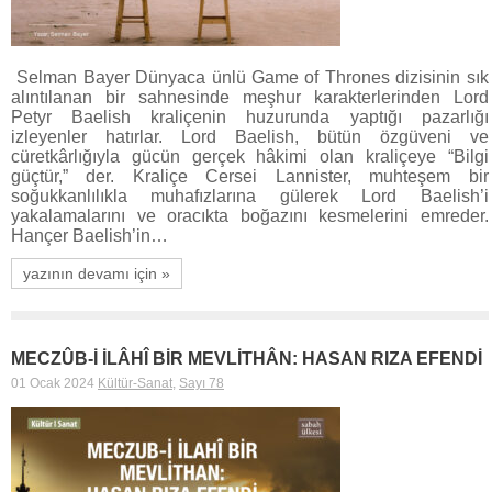
Selman Bayer Dünyaca ünlü Game of Thrones dizisinin sık
alıntılanan bir sahnesinde meşhur karakterlerinden Lord
Petyr Baelish kraliçenin huzurunda yaptığı pazarlığı
izleyenler hatırlar. Lord Baelish, bütün özgüveni ve
cüretkârlığıyla gücün gerçek hâkimi olan kraliçeye “Bilgi
güçtür,” der. Kraliçe Cersei Lannister, muhteşem bir
soğukkanlılıkla muhafızlarına gülerek Lord Baelish’i
yakalamalarını ve oracıkta boğazını kesmelerini emreder.
Hançer Baelish’in…
yazının devamı için »
MECZÛB-İ İLÂHÎ BİR MEVLİTHÂN: HASAN RIZA EFENDİ
01 Ocak 2024
Kültür-Sanat
,
Sayı 78