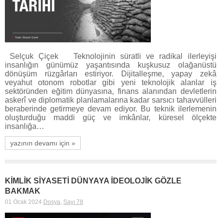
Selçuk Çiçek Teknolojinin süratli ve radikal ilerleyişi
insanlığın günümüz yaşantısında kuşkusuz olağanüstü
dönüşüm rüzgârları estiriyor. Dijitalleşme, yapay zekâ
veyahut otonom robotlar gibi yeni teknolojik alanlar iş
sektöründen eğitim dünyasına, finans alanından devletlerin
askerî ve diplomatik planlamalarına kadar sarsıcı tahavvülleri
beraberinde getirmeye devam ediyor. Bu teknik ilerlemenin
oluşturduğu maddi güç ve imkânlar, küresel ölçekte
insanlığa…
yazının devamı için »
KİMLİK SİYASETİ DÜNYAYA İDEOLOJİK GÖZLE
BAKMAK
01 Ocak 2024
Dosya
,
Sayı 78