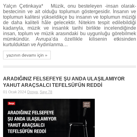
Yalçın Çetinkaya* Müzik, onu besteleyen -insan olarak-
bestecinin ve ait olduğu toplumun göstergesidir. İnsanın ve
toplumun kalitesi yükseldikçe bu insanın ve toplumun müziği
de daha kaliteli hâle gelecektir. Nitekim tespit edilebildiği
kadarıyla, müzik ve insanlık tarihi birlikte incelendiğinde
insan, toplum ve müzik arasındaki bu uygunluğu görebilmek
mümkündür. Avrupa’da özellikle kilisenin etkisinden
kurtulduktan ve Aydınlanma…
yazının devamı için »
ARADIĞINIZ FELSEFEYE ŞU ANDA ULAŞILAMIYOR
YAHUT ARAÇSALCI TEFELSÜFÜN REDDİ
01 Ocak 2024
Dosya
,
Sayı 78