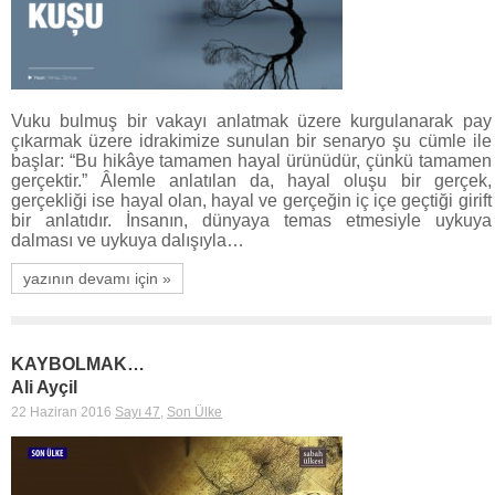
Vuku bulmuş bir vakayı anlatmak üzere kurgulanarak pay
çıkarmak üzere idrakimize sunulan bir senaryo şu cümle ile
başlar: “Bu hikâye tamamen hayal ürünüdür, çünkü tamamen
gerçektir.” Âlemle anlatılan da, hayal oluşu bir gerçek,
gerçekliği ise hayal olan, hayal ve gerçeğin iç içe geçtiği girift
bir anlatıdır. İnsanın, dünyaya temas etmesiyle uykuya
dalması ve uykuya dalışıyla…
yazının devamı için »
KAYBOLMAK…
Ali Ayçil
22 Haziran 2016
Sayı 47
,
Son Ülke