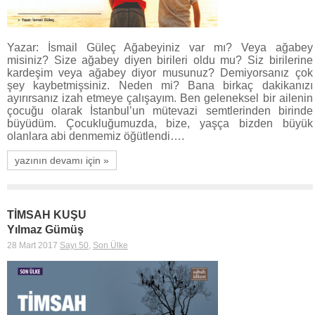
Yazar: İsmail Güleç Ağabeyiniz var mı? Veya ağabey
misiniz? Size ağabey diyen birileri oldu mu? Siz birilerine
kardeşim veya ağabey diyor musunuz? Demiyorsanız çok
şey kaybetmişsiniz. Neden mi? Bana birkaç dakikanızı
ayırırsanız izah etmeye çalışayım. Ben geleneksel bir ailenin
çocuğu olarak İstanbul’un mütevazi semtlerinden birinde
büyüdüm. Çocukluğumuzda, bize, yaşça bizden büyük
olanlara abi denmemiz öğütlendi….
yazının devamı için »
TİMSAH KUŞU
Yılmaz Gümüş
28 Mart 2017
Sayı 50
,
Son Ülke