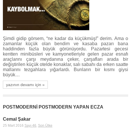
Şimdi gidip görsem, “ne kadar da küçükmüş!” derim. Ama o
zamanlar küçük olan bendim ve kasaba pazarı bana
haddinden fazla büyük görünüyordu. Pazartesi gecesi
kentten minibüsleri ve kamyonetleriyle gelen pazar esnafı
araçlarını çarşı meydanına çeker, çarşafları arada bir
değiştirilen küçük otelde konaklar, salı sabahı da erken saatte
mallarını tezgahlara yığarlardı. Bunların bir kısmı giysi
büyük…
yazının devamı için »
POSTMODERNİ POSTMODERN YAPAN ECZA
Cemal Şakar
25 Mart 2016
Sayı 46
,
Son Ülke