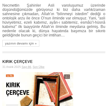
Necmettin Şahinler Asli varoluşumuz üzerinde
düşündüğümüzde görüyoruz ki biz daha varlık/zaman
sahnesine çıkmadan, Allah’ın “bilinmeyi istedim” dediği o
ontolojik arzu ile önce O’nun ilminde var olmuşuz. Yani, “asli
hüviyetimiz, ezeli kabımız, ayân-ı sabitemiz, esmâü’l-hüsnâ
kabımız” ilk taayyünle Allah’ın ilminde meydana gelmiş. Bu
nedenle olacak ki, dünya hayatında başımıza bir sıkıntı
geldiğinde bunun geçici bir imtihan…
yazının devamı için »
KIRIK ÇERÇEVE
31 Aralık 2025
Sayı 86
,
Son Ülke