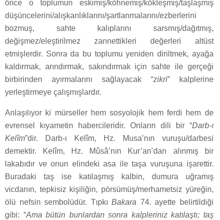
önce o toplumun eskimiş/köhnemiş/kökleşmiş/taşlaşmış
düşüncelerini/alışkanlıklarını/şartlanmalarını/ezberlerini
bozmuş, sahte kalıplarını sarsmış/dağıtmış,
değişmez/eleştirilmez zannettikleri değerleri altüst
etmişlerdir. Sonra da bu toplumu yeniden diriltmek, ayağa
kaldırmak, arındırmak, sakındırmak için sahte ile gerçeği
birbirinden ayırmalarını sağlayacak “
zikri
” kalplerine
yerleştirmeye çalışmışlardır.
Anlaşılıyor ki mürseller hem sosyolojik hem ferdi hem de
evrensel kıyametin habercileridir. Onların dili bir “
Darb-ı
Kelîm
”dir. Darb-ı Kelîm, Hz. Musa’nın vuruşu/darbesi
demektir. Kelîm, Hz. Mûsâ’nın Kur’an’dan alınmış bir
lakabıdır ve onun elindeki asa ile taşa vuruşuna işarettir.
Buradaki taş ise katılaşmış kalbin, dumura uğramış
vicdanın, tepkisiz kişiliğin, pörsümüş/merhametsiz yüreğin,
ölü nefsin sembolüdür. Tıpkı
Bakara
74. ayette belirtildiği
gibi: “
Ama bütün bunlardan sonra kalpleriniz katılaştı; taş