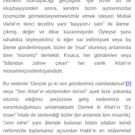
mümkün olamayacağı gerçeğidir. İşte bizler bu ilk
oluş/taayyünden sonra, kendini bizim aynlarımızda/
özümüzde görmek/seyretmek/izhâr etmek isteyen Mutlak
Varlık
’ın ikinci tecellisi yani “
taayyün-i sani”
ile âleme
çıkmış, değer ve itibar kazanmışızdır. Öyleyse şunu
rahatlıkla söyleyebiliriz ki eğer var edilmişsek veya bu
âleme gönderilmişsek, bizler de “irsal” olunmuş anlamında
birer “
mürseliz
” demektir. Kısaca, her gönderilen veya
“bâtından
zahire çıkan
” her varlık Allah’ın
mürseli/elçisi/delili/şahididir.
Bu nedenle “
Gerçek şu ki sen gönderilmiş olanlardansın
”
[2]
veya “
Sen Allah’ın elçilerinden birisin
” ayeti bize yukarıda
sözünü ettiğimiz yeryüzüne geliş nedenimizi ve
sorumluluğumuzu anlatmaktadır. Demek ki Allah’ın “
Ey
insan”
hitabı ile seslendiği bizler (bir
anlamda tüm insanlık),
“
cem etme
” yani âlemde bulunan bütün sıfatları kendi
nefsimizde toplamamız açısından Hakk’ın en mükemmel