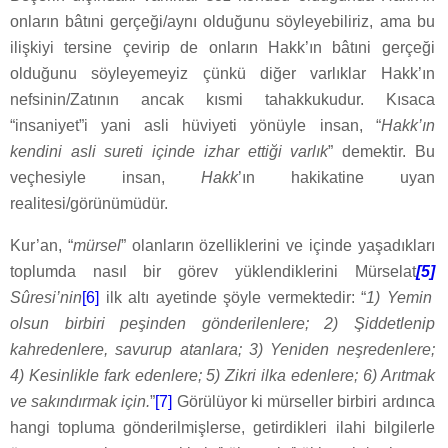
onların bâtıni gerçeği/aynı olduğunu söyleyebiliriz, ama bu
ilişkiyi tersine çevirip de onların Hakk’ın bâtıni gerçeği
olduğunu söyleyemeyiz çünkü diğer varlıklar Hakk’ın
nefsinin/Zatının ancak kısmi tahakkukudur. Kısaca
“insaniyet”i yani asli hüviyeti yönüyle insan, “
Hakk’ın
kendini asli sureti içinde izhar ettiği varlık
” demektir. Bu
veçhesiyle insan,
Hakk
’ın hakikatine uyan
realitesi/görünümüdür.
Kur’an, “
mürsel
” olanların özelliklerini ve içinde yaşadıkları
toplumda nasıl bir görev yüklendiklerini Mürselat
[5]
Sûresi’nin
[6]
ilk altı ayetinde şöyle vermektedir: “
1) Yemin
olsun birbiri peşinden gönderilenlere; 2) Şiddetlenip
kahredenlere, savurup atanlara; 3) Yeniden neşredenlere;
4) Kesinlikle fark edenlere; 5) Zikri ilka edenlere; 6) Arıtmak
ve sakındırmak için.
”
[7]
Görülüyor ki mürseller birbiri ardınca
hangi topluma gönderilmişlerse, getirdikleri ilahi bilgilerle