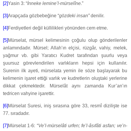
[2]
Yasin 3: “
İnneke lemine’l-mürselîne.
”
[3]
Arapçada gözbebeğine “
gözdeki insan”
denilir.
[4]
Ferdiyetleri değil küllilikleri yönünden cem etme.
[5]
Mürselat, mürsel kelimesinin çoğulu olup gönderilenler
anlamındadır. Mürsel; Allah’ın elçisi, rüzgâr, vahiy, melek,
yağmur vb. gibi Yaratıcı Kudret tarafından şuurlu veya
şuursuz görevlendirilen varlıkların hepsi için kullanılır.
Surenin ilk ayeti, mürselata yemin ile söze başlayarak bu
kelimenin işaret ettiği varlık ve kudretlerin oluştaki yerlerine
dikkat çekmektedir. Mürselât aynı zamanda Kur’an’ın
tedricen vahyine işarettir.
[6]
Mürselat Suresi, iniş sırasına göre 33, resmî dizilişte ise
77. sıradadır.
[7]
Mürselat 1-6: “
Ve’l-mürselâti urfen; fe’l-âsıfâti asfan; ve’n-