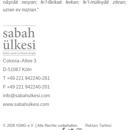
nâşirâti neşran; fe’l-fârikati ferkan; fe’l-mülkıyâti zikran;
uzran ev nüzran.
”
Colonia–Allee 3
D-51067 Köln
T +49 221 942240-261
F +49 221 942240-201
info@sabahulkesi.com
www.sabahulkesi.com
© 2026 IGMG e.V. | Alle Rechte vorbehalten.
Reklam Tarifesi