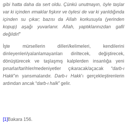
gibi hatta daha da sert oldu. Çünkü unutmayın, öyle taşlar
var ki içinden ırmaklar fışkırır ve öylesi de var ki yarıldığında
içinden su çıkar; bazısı da Allah korkusuyla (yerinden
kopup) aşağı yuvarlanır. Allah, yaptıklarınızdan gafil
değildir!
”
İşte mürsellerin dilleri/kelimeleri, kendilerini
dinleyenleri/yalanlamayanları diriltecek, değiştirecek,
dönüştürecek ve taşlaşmış kalplerden insanlığa yeni
pınarlar/tarihler/medeniyetler çıkaracak/açacak “
darb-ı
Hakk
”ın yansımalarıdır.
Darb-ı Hakk
’ı gerçekleştirenlerin
ardından ancak “
darb-ı halk
” gelir.
[1]
Bakara 156.