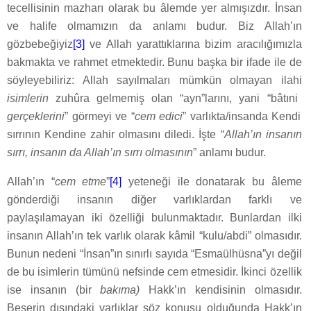
tecellisinin mazharı olarak bu âlemde yer almışızdır. İnsan
ve halife olmamızın da anlamı budur. Biz Allah’ın
gözbebeğiyiz
[3]
ve Allah yarattıklarına bizim aracılığımızla
bakmakta ve rahmet etmektedir. Bunu başka bir ifade ile de
söyleyebiliriz: Allah sayılmaları mümkün olmayan ilahi
isimlerin
zuhûra gelmemiş olan “ayn”larını, yani “bâtıni
gerçeklerini
” görmeyi ve “
cem edici
” varlıkta/insanda Kendi
sırrının Kendine zahir olmasını diledi. İşte “
Allah’ın insanın
sırrı, insanın da Allah’ın sırrı olmasının
” anlamı budur.
Allah’ın “
cem etme
”
[4]
yeteneği ile donatarak bu âleme
gönderdiği insanın diğer varlıklardan farklı ve
paylaşılamayan iki özelliği bulunmaktadır. Bunlardan ilki
insanın Allah’ın tek varlık olarak kâmil “kulu/abdi” olmasıdır.
Bunun nedeni “İnsan”ın sınırlı sayıda “Esmaülhüsna”yı değil
de bu isimlerin tümünü nefsinde cem etmesidir. İkinci özellik
ise insanın (bir
bakıma)
Hakk’ın kendisinin olmasıdır.
Beşerin dışındaki varlıklar söz konusu olduğunda Hakk’ın