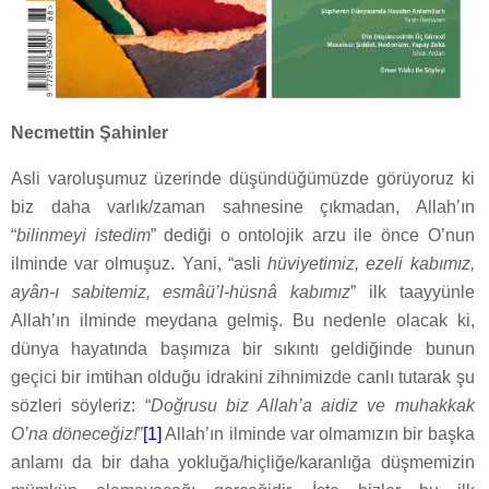
Necmettin Şahinler
Asli varoluşumuz üzerinde düşündüğümüzde görüyoruz ki
biz daha varlık/zaman sahnesine çıkmadan, Allah’ın
“
bilinmeyi istedim
” dediği o ontolojik arzu ile önce O’nun
ilminde var olmuşuz. Yani, “asli
hüviyetimiz, ezeli kabımız,
ayân-ı sabitemiz, esmâü’l-hüsnâ kabımız
” ilk taayyünle
Allah’ın ilminde meydana gelmiş. Bu nedenle olacak ki,
dünya hayatında başımıza bir sıkıntı geldiğinde bunun
geçici bir imtihan olduğu idrakini zihnimizde canlı tutarak şu
sözleri söyleriz: “
Doğrusu biz Allah’a aidiz ve muhakkak
O’na döneceğiz!
”
[1]
Allah’ın ilminde var olmamızın bir başka
anlamı da bir daha yokluğa/hiçliğe/karanlığa düşmemizin