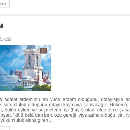
in »
Mİ
Sayı 50
a adalet erdeminin en yüce erdem olduğunu, dolayısıyla ad
k sorumluluk olduğunu ortaya koymaya çalışacağız. Hukemâ, 
n, bütün eylem ve seçmelerin, iyi (hayır) olanı elde etme çab
 İnsan, “kâlû belâ”dan beri, özü gereği iyiye aşina olduğu için, 
 yükümlülük altına giren…