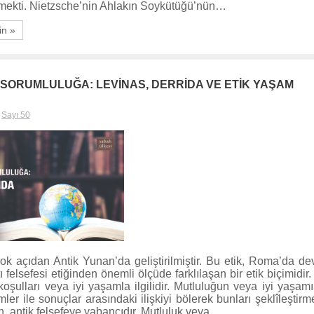
etmekti. Nietzsche’nin Ahlakın Soykütüğü’nün…
in »
ORUMLULUĞA: LEVİNAS, DERRİDA VE ETİK YAŞAM
,
Sayı 50
çok açıdan Antik Yunan’da geliştirilmiştir. Bu etik, Roma’da dev
elsefesi etiğinden önemli ölçüde farklılaşan bir etik biçimidir. 
koşulları veya iyi yaşamla ilgilidir. Mutluluğun veya iyi yaşamı
ler ile sonuçlar arasındaki ilişkiyi bölerek bunları şeklîleştir
, antik felsefeye yabancıdır. Mutluluk veya…