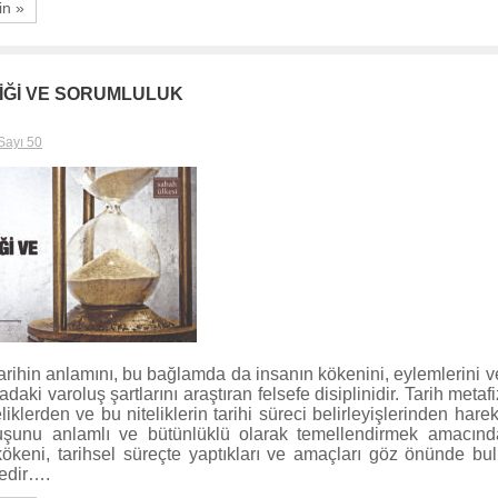
in »
ZİĞİ VE SORUMLULUK
Sayı 50
 tarihin anlamını, bu bağlamda da insanın kökenini, eylemlerini 
aki varoluş şartlarını araştıran felsefe disiplinidir. Tarih metafi
iklerden ve bu niteliklerin tarihi süreci belirleyişlerinden hare
uşunu anlamlı ve bütünlüklü olarak temellendirmek amacındad
kökeni, tarihsel süreçte yaptıkları ve amaçları göz önünde bu
tedir….