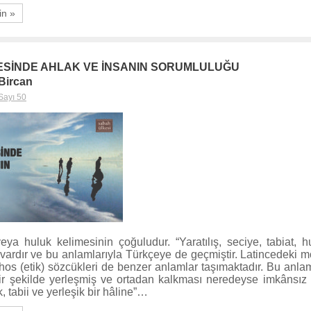
in »
ESİNDE AHLAK VE İNSANIN SORUMLULUĞU
Bircan
Sayı 50
veya huluk kelimesinin çoğuludur. “Yaratılış, seciye, tabiat, hu
vardır ve bu anlamlarıyla Türkçeye de geçmiştir. Latincedeki m
os (etik) sözcükleri de benzer anlamlar taşımaktadır. Bu anlam
ir şekilde yerleşmiş ve ortadan kalkması neredeyse imkânsız 
 tabii ve yerleşik bir hâline”…