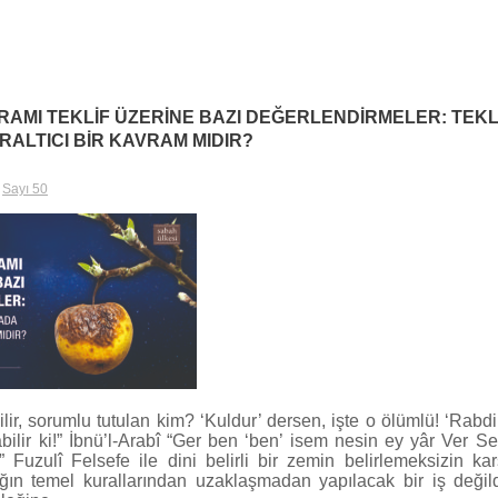
RAMI TEKLİF ÜZERİNE BAZI DEĞERLENDİRMELER: TEKLİ
ALTICI BİR KAVRAM MIDIR?
,
Sayı 50
ilir, sorumlu tutulan kim? ‘Kuldur’ dersen, işte o ölümlü! ‘Rabd
bilir ki!” İbnü’l-Arabî “Ger ben ‘ben’ isem nesin ey yâr Ver Se
 Fuzulî Felsefe ile dini belirli bir zemin belirlemeksizin kar
ğın temel kurallarından uzaklaşmadan yapılacak bir iş değil