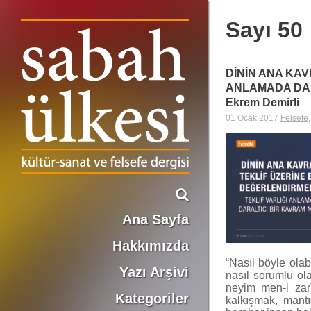
Sayı 50
DİNİN ANA KAV
ANLAMADA DAR
Ekrem Demirli
01 Ocak 2017
Felsefe
Ana Sayfa
Hakkımızda
“Nasıl böyle olab
Yazı Arşivi
nasıl sorumlu ola
neyim men-i zar”
Kategoriler
kalkışmak, mantı