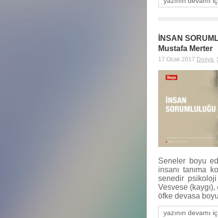
yazının devamı iç
İNSAN SORUM
Mustafa Merter
17 Ocak 2017
Dosya
,
Seneler boyu edi
insanı tanıma ko
senedir psikoloj
Vesvese (kaygı), e
öfke devasa boyut
yazının devamı iç