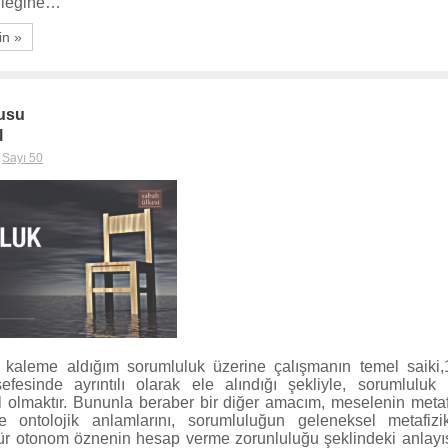
lleğine…
in »
usu
l
,
Sayı 50
kaleme aldığım sorumluluk üzerine çalışmanın temel saiki,
sefesinde ayrıntılı olarak ele alındığı şekliyle, sorumluluk
 olmaktır. Bununla beraber bir diğer amacım, meselenin metaf
e ontolojik anlamlarını, sorumluluğun geleneksel metafizi
r otonom öznenin hesap verme zorunluluğu şeklindeki anlayı