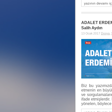
yazının devamı iç
ADALET ERDE
Salih Aydın
13 Ocak 2017
Dosya
,
Biz bu yazımızd
etmenin en büyü
ve sorgulamaları
ifade etmişlerdir.
yönelen, böylece