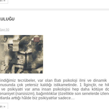
in »
LULUĞU
Sayı 50
ndiğimiz tecrübeler, var olan Batı psikoloji ilmi ve dinamik p
nusunda çok yetersiz kaldığı istikametinde. 1 İlginçtir, ne h
i ve psikiyatri var ama insan psikolojisi hep daha kötüye do
naniyet (narsisizm), bağımlılıklar (özellikle son senelerde izlen
larda arttığı hâlde biz psikiyatrlar sadece…
in »