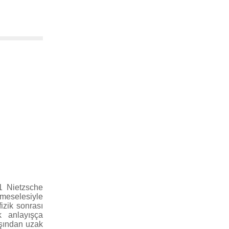
1 Nietzsche
 meselesiyle
izik sonrası
k anlayışça
şından uzak