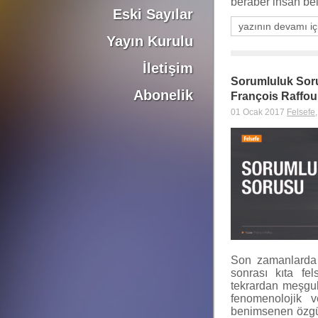
beraber insan be
Eski Sayılar
yazının devamı iç
Yayın Kurulu
İletişim
Sorumluluk Sor
Abonelik
François Raffou
01 Ocak 2017
Felsefe
Son zamanlarda 
sonrası kıta fel
tekrardan meşgul
fenomenolojik v
benimsenen özgü