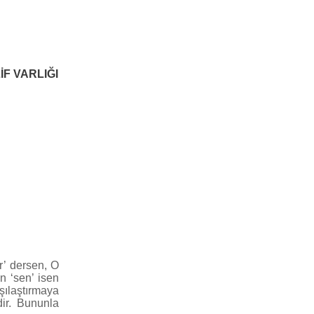
F VARLIĞI
ir’ dersen, O
n ‘sen’ isen
şılaştırmaya
dir. Bununla