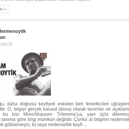
in »
 Hermenoytik
can
,
Sayı 50
u, daha doğrusu keyfiyeti eskiden beri felsefecileri uğraştırmı
ttir. O, bilgiyi gerçek kanaat (doxa) olarak tanımlar ve açıklam
ncak bu bizi Münchhausen Trilemma’ya, yani üçlü dilem
 tanıma göre bilgi mümkün değildir. Çünkü a) bilginin nedensell
k götüremeyiz, b) veya nedensellik keyfi…