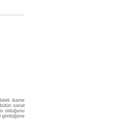
aleti ikame
bütün sanat
ası olduğunu
iyi gördüğüne