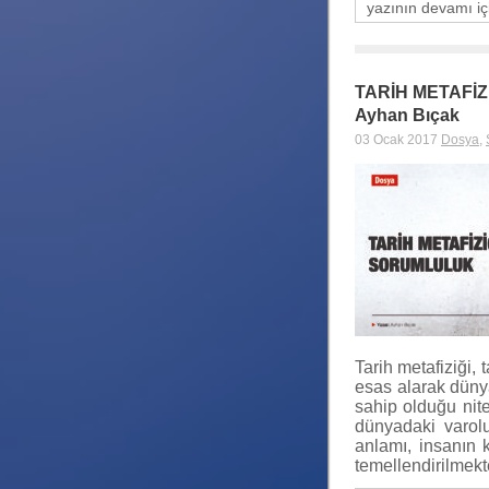
yazının devamı iç
TARİH METAFİ
Ayhan Bıçak
03 Ocak 2017
Dosya
,
Tarih metafiziği,
esas alarak dünyad
sahip olduğu nitel
dünyadaki varol
anlamı, insanın 
temellendirilmek