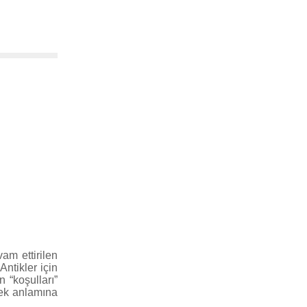
am ettirilen
Antikler için
n “koşulları”
mek anlamına