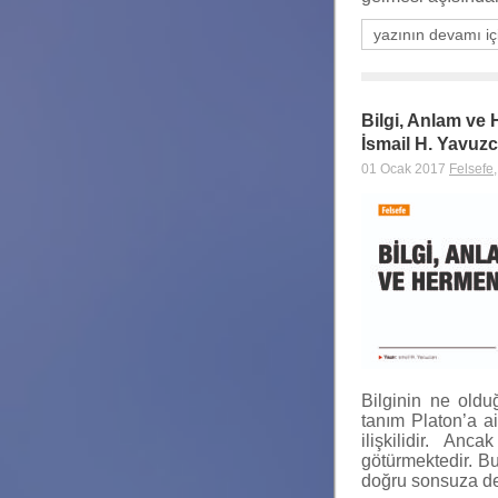
yazının devamı iç
Bilgi, Anlam ve
İsmail H. Yavuz
01 Ocak 2017
Felsefe
Bilginin ne olduğ
tanım Platon’a ai
ilişkilidir. A
götürmektedir. Bu
doğru sonsuza de