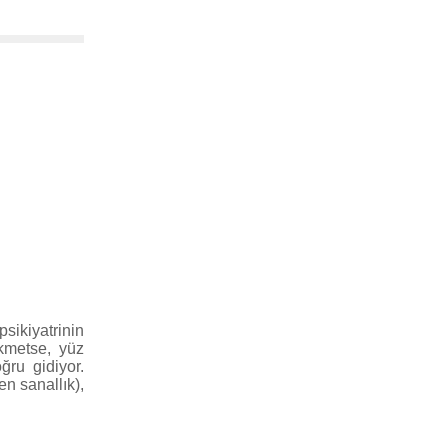
sikiyatrinin
ikmetse, yüz
ğru gidiyor.
en sanallık),