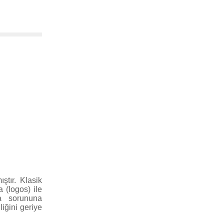
ştır. Klasik
a (logos) ile
ma sorununa
iğini geriye