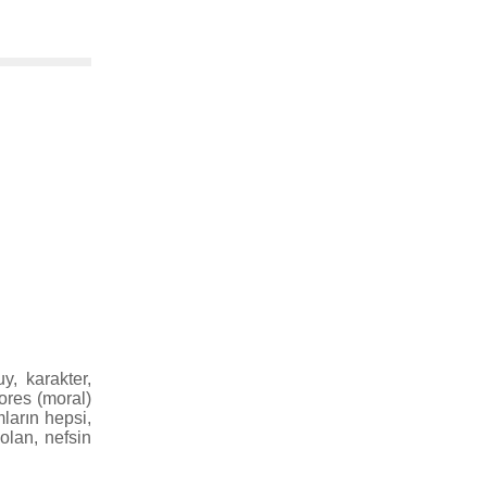
y, karakter,
ores (moral)
ların hepsi,
olan, nefsin