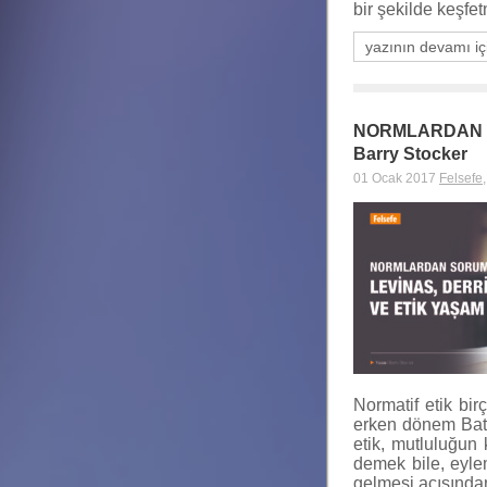
bir şekilde keşf
yazının devamı iç
NORMLARDAN S
Barry Stocker
01 Ocak 2017
Felsefe
Normatif etik bir
erken dönem Batı f
etik, mutluluğun 
demek bile, eylem
gelmesi açısından