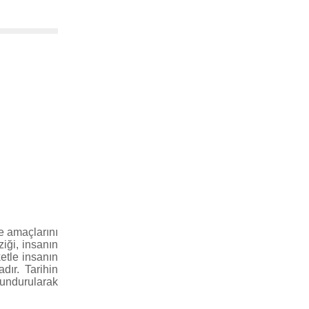
ve amaçlarını
ziği, insanın
ketle insanın
ır. Tarihin
lundurularak