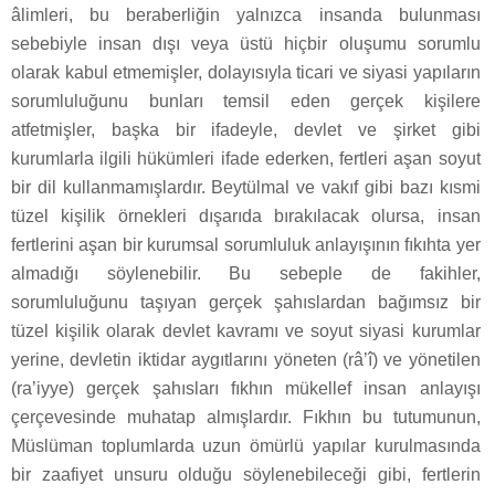
âlimleri, bu beraberliğin yalnızca insanda bulunması
sebebiyle insan dışı veya üstü hiçbir oluşumu sorumlu
olarak kabul etmemişler, dolayısıyla ticari ve siyasi yapıların
sorumluluğunu bunları temsil eden gerçek kişilere
atfetmişler, başka bir ifadeyle, devlet ve şirket gibi
kurumlarla ilgili hükümleri ifade ederken, fertleri aşan soyut
bir dil kullanmamışlardır. Beytülmal ve vakıf gibi bazı kısmi
tüzel kişilik örnekleri dışarıda bırakılacak olursa, insan
fertlerini aşan bir kurumsal sorumluluk anlayışının fıkıhta yer
almadığı söylenebilir. Bu sebeple de fakihler,
sorumluluğunu taşıyan gerçek şahıslardan bağımsız bir
tüzel kişilik olarak devlet kavramı ve soyut siyasi kurumlar
yerine, devletin iktidar aygıtlarını yöneten (râ’î) ve yönetilen
(ra’iyye) gerçek şahısları fıkhın mükellef insan anlayışı
çerçevesinde muhatap almışlardır. Fıkhın bu tutumunun,
Müslüman toplumlarda uzun ömürlü yapılar kurulmasında
bir zaafiyet unsuru olduğu söylenebileceği gibi, fertlerin