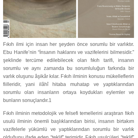
Fıkıh ilmi için insan her şeyden önce sorumlu bir varlıktır.
Ebu Hanife’nin “İnsanın haklarını ve vazifelerini bilmesidir.”
şeklinde tercüme edilebilecek olan fıkıh tarifi, insanın
sorumlu ve aynı zamanda bu sorumluluğun farkında bir
varlık oluşunu âşikâr kılar. Fıkıh ilminin konusu mükelleflerin
fiilleridir, yani ilâhî hitaba muhatap ve yaptıklarından
sorumlu olan insanların ortaya koydukları eylemler ve
bunların sonuçlarıdır.1
Fıkıh ilminin metodolojik ve felsefi temellerini araştıran fıkıh
usulü ilminin önemli başlıklarından birisi, insanın birtakım
vazifelerle yükümlü ve yaptıklarından sorumlu bir varlık
olduğunu ifade eden “teklif” terimidir. Fıkıh usulcüleri “teklif”