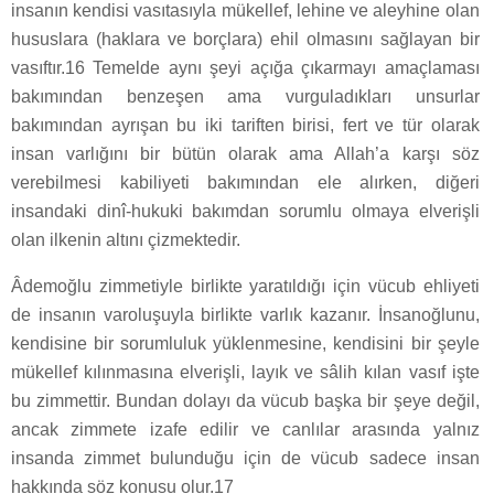
insanın kendisi vasıtasıyla mükellef, lehine ve aleyhine olan
hususlara (haklara ve borçlara) ehil olmasını sağlayan bir
vasıftır.16 Temelde aynı şeyi açığa çıkarmayı amaçlaması
bakımından benzeşen ama vurguladıkları unsurlar
bakımından ayrışan bu iki tariften birisi, fert ve tür olarak
insan varlığını bir bütün olarak ama Allah’a karşı söz
verebilmesi kabiliyeti bakımından ele alırken, diğeri
insandaki dinî-hukuki bakımdan sorumlu olmaya elverişli
olan ilkenin altını çizmektedir.
Âdemoğlu zimmetiyle birlikte yaratıldığı için vücub ehliyeti
de insanın varoluşuyla birlikte varlık kazanır. İnsanoğlunu,
kendisine bir sorumluluk yüklenmesine, kendisini bir şeyle
mükellef kılınmasına elverişli, layık ve sâlih kılan vasıf işte
bu zimmettir. Bundan dolayı da vücub başka bir şeye değil,
ancak zimmete izafe edilir ve canlılar arasında yalnız
insanda zimmet bulunduğu için de vücub sadece insan
hakkında söz konusu olur.17