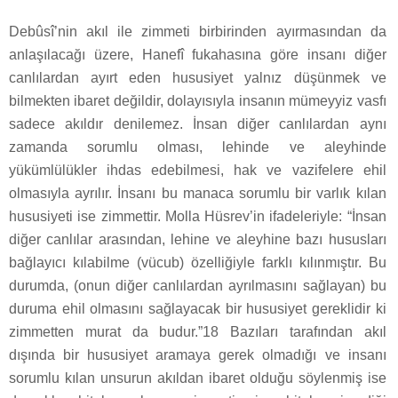
Debûsî’nin akıl ile zimmeti birbirinden ayırmasından da
anlaşılacağı üzere, Hanefî fukahasına göre insanı diğer
canlılardan ayırt eden hususiyet yalnız düşünmek ve
bilmekten ibaret değildir, dolayısıyla insanın mümeyyiz vasfı
sadece akıldır denilemez. İnsan diğer canlılardan aynı
zamanda sorumlu olması, lehinde ve aleyhinde
yükümlülükler ihdas edebilmesi, hak ve vazifelere ehil
olmasıyla ayrılır. İnsanı bu manaca sorumlu bir varlık kılan
hususiyeti ise zimmettir. Molla Hüsrev’in ifadeleriyle: “İnsan
diğer canlılar arasından, lehine ve aleyhine bazı hususları
bağlayıcı kılabilme (vücub) özelliğiyle farklı kılınmıştır. Bu
durumda, (onun diğer canlılardan ayrılmasını sağlayan) bu
duruma ehil olmasını sağlayacak bir hususiyet gereklidir ki
zimmetten murat da budur.”18 Bazıları tarafından akıl
dışında bir hususiyet aramaya gerek olmadığı ve insanı
sorumlu kılan unsurun akıldan ibaret olduğu söylenmiş ise