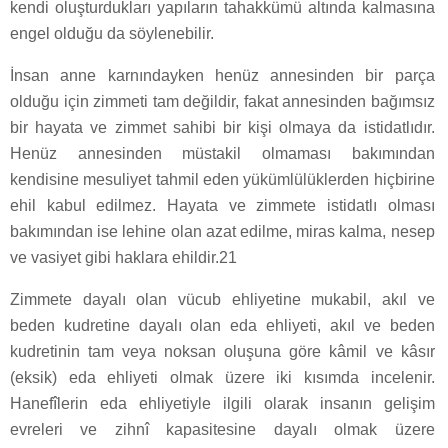
kendi oluşturdukları yapıların tahakkümü altında kalmasına
engel olduğu da söylenebilir.
İnsan anne karnındayken henüz annesinden bir parça
olduğu için zimmeti tam değildir, fakat annesinden bağımsız
bir hayata ve zimmet sahibi bir kişi olmaya da istidatlıdır.
Henüz annesinden müstakil olmaması bakımından
kendisine mesuliyet tahmil eden yükümlülüklerden hiçbirine
ehil kabul edilmez. Hayata ve zimmete istidatlı olması
bakımından ise lehine olan azat edilme, miras kalma, nesep
ve vasiyet gibi haklara ehildir.21
Zimmete dayalı olan vücub ehliyetine mukabil, akıl ve
beden kudretine dayalı olan eda ehliyeti, akıl ve beden
kudretinin tam veya noksan oluşuna göre kâmil ve kâsır
(eksik) eda ehliyeti olmak üzere iki kısımda incelenir.
Hanefîlerin eda ehliyetiyle ilgili olarak insanın gelişim
evreleri ve zihnî kapasitesine dayalı olmak üzere