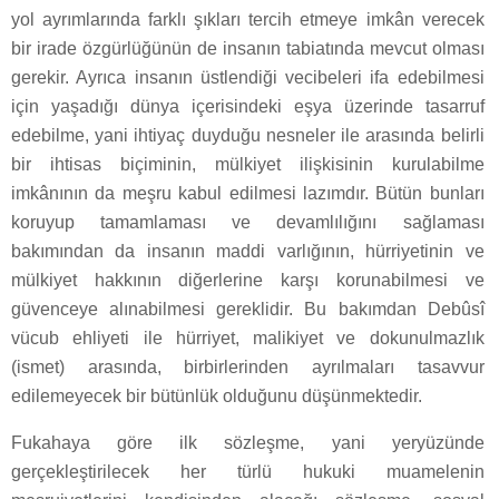
yol ayrımlarında farklı şıkları tercih etmeye imkân verecek
bir irade özgürlüğünün de insanın tabiatında mevcut olması
gerekir. Ayrıca insanın üstlendiği vecibeleri ifa edebilmesi
için yaşadığı dünya içerisindeki eşya üzerinde tasarruf
edebilme, yani ihtiyaç duyduğu nesneler ile arasında belirli
bir ihtisas biçiminin, mülkiyet ilişkisinin kurulabilme
imkânının da meşru kabul edilmesi lazımdır. Bütün bunları
koruyup tamamlaması ve devamlılığını sağlaması
bakımından da insanın maddi varlığının, hürriyetinin ve
mülkiyet hakkının diğerlerine karşı korunabilmesi ve
güvenceye alınabilmesi gereklidir. Bu bakımdan Debûsî
vücub ehliyeti ile hürriyet, malikiyet ve dokunulmazlık
(ismet) arasında, birbirlerinden ayrılmaları tasavvur
edilemeyecek bir bütünlük olduğunu düşünmektedir.
Fukahaya göre ilk sözleşme, yani yeryüzünde
gerçekleştirilecek her türlü hukuki muamelenin