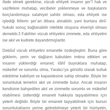
ifade etmek gerekirse, vücub ehliyeti insanın şer’î hak ve
vazifelere muhatap, vecibeler yüklenmeye ve başkalarını
borçlandırmaya salahiyet sahibi olması, eda ehliyeti ise
işlediği fiillerin şer’an itibara alınabilir, yani bunlara dinî-
hukuki sonuç bağlanabilir nitelikte oluşuna elverişli olması
demektir.3 Fakihler vücub ehliyetini zimmete, eda ehliyetini
ise akıl ve kudrete dayandırmışlardır.
Debûsî vücub ehliyetini emanetle özdeşleştirir. Buna göre
göklerin, yerin ve dağların kabulden imtina ettikleri ve
insanın yüklendiği emanet; ilâhî buyruklara muhatap,
mükellef ve sorumlu olma, Yaratıcı’ya gönüllü olarak kulluk
edebilme kabiliyet ve kapasitesine sahip olmaktır. Böyle bir
sorumluluk temelini akıl ve zimmette bulur. Ancak insanın
kendisine bahşedilen akıl ve zimmetle sorumlu ve mükellef
olabilmesi üstlendiği emaneti hakkıyla taşıyabilmesi için
yeterli değildir. Böyle bir emaneti taşıyabilmek için bunun
sorumluluklarını yerine getirebilmeye yeterli bir hürriyetin,