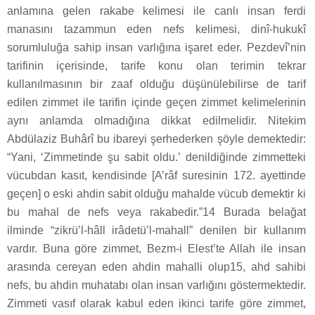
anlamına gelen rakabe kelimesi ile canlı insan ferdi
manasını tazammun eden nefs kelimesi, dinî-hukukî
sorumluluğa sahip insan varlığına işaret eder. Pezdevî’nin
tarifinin içerisinde, tarife konu olan terimin tekrar
kullanılmasının bir zaaf olduğu düşünülebilirse de tarif
edilen zimmet ile tarifin içinde geçen zimmet kelimelerinin
aynı anlamda olmadığına dikkat edilmelidir. Nitekim
Abdülaziz Buhârî bu ibareyi şerhederken şöyle demektedir:
“Yani, ‘Zimmetinde şu sabit oldu.’ denildiğinde zimmetteki
vücubdan kasıt, kendisinde [A’râf suresinin 172. ayettinde
geçen] o eski ahdin sabit olduğu mahalde vücub demektir ki
bu mahal de nefs veya rakabedir.”14 Burada belağat
ilminde “zikrü’l-hâll irâdetü’l-mahall” denilen bir kullanım
vardır. Buna göre zimmet, Bezm-i Elest’te Allah ile insan
arasında cereyan eden ahdin mahalli olup15, ahd sahibi
nefs, bu ahdin muhatabı olan insan varlığını göstermektedir.
Zimmeti vasıf olarak kabul eden ikinci tarife göre zimmet,