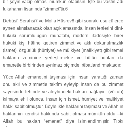
bir şeyin vacip olması mümkün olabilsin. İşte bu vasfın adı
fukahanın lisanında “zimmet”tir.6
Debûsî, Serahsî7 ve Molla Hüsrev8 gibi sonraki usulcülerce
aynen alıntılanacak olan açıklamasında, insan fertlerini dinî-
hukuki sorumluluğun muhatabı, modern ifadesiyle birer
hukuki kişi hâline getiren zimmet ve aklı dokunulmazlık
(ismet), özgürlük (hürriyet) ve mülkiyet (malikiyet) gibi temel
hakların zeminine yerleştirmekte ve bütün bunları da
emanetle birbirinden ayrılmaz biçimde irtibatlandırmaktadır:
Yüce Allah emanetini taşıması için insanı yarattığı zaman
onu akıl ve zimmetle tekrîm eyleyip insan da bu zimmet
sayesinde lehinde ve aleyhindeki hakları bağlayıcı (vücub)
kılmaya ehil olunca, insan için ismet, hürriyet ve malikiyet
hakkı sabit olmuştur. Böylelikle haklarını taşıması ve Allah’ın
haklarının kendisi hakkında sabit olması mümkün oldu –ki
Allah bu hakları “emanet” diye isimlendirmiştir. Tıpkı