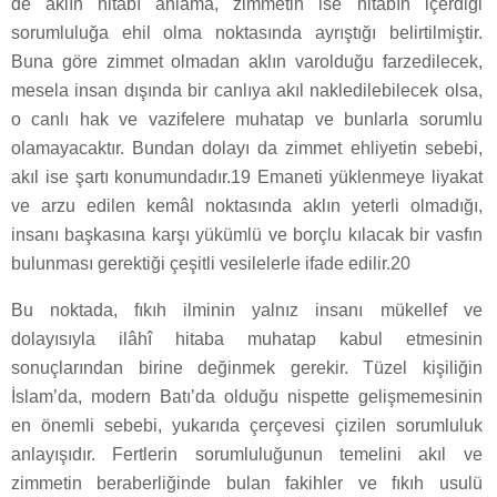
de aklın hitabı anlama, zimmetin ise hitabın içerdiği
sorumluluğa ehil olma noktasında ayrıştığı belirtilmiştir.
Buna göre zimmet olmadan aklın varolduğu farzedilecek,
mesela insan dışında bir canlıya akıl nakledilebilecek olsa,
o canlı hak ve vazifelere muhatap ve bunlarla sorumlu
olamayacaktır. Bundan dolayı da zimmet ehliyetin sebebi,
akıl ise şartı konumundadır.19 Emaneti yüklenmeye liyakat
ve arzu edilen kemâl noktasında aklın yeterli olmadığı,
insanı başkasına karşı yükümlü ve borçlu kılacak bir vasfın
bulunması gerektiği çeşitli vesilelerle ifade edilir.20
Bu noktada, fıkıh ilminin yalnız insanı mükellef ve
dolayısıyla ilâhî hitaba muhatap kabul etmesinin
sonuçlarından birine değinmek gerekir. Tüzel kişiliğin
İslam’da, modern Batı’da olduğu nispette gelişmemesinin
en önemli sebebi, yukarıda çerçevesi çizilen sorumluluk
anlayışıdır. Fertlerin sorumluluğunun temelini akıl ve
zimmetin beraberliğinde bulan fakihler ve fıkıh usulü