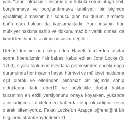
yani “cebrî” olmasıdır. İnsanın dinî-hukuki sorumluluğa ehil,
borçlanmaya ve borçlandırmaya kabiliyetli bir biçimde
yaratılmış olmasının bir sonucu olan bu durum, zimmete
bağlı olan hakları da kapsamaktadır. Yani insanın hür,
mülkiyet hakkına sahip ve dokunulmaz bir varlık olması da
kendi tercihine bırakılmış hususlar değildir.
Debûsî’den ve onu takip eden Hanefî âlimlerden asırlar
sonra, liberalizmin fikir babası kabul edilen John Locke (ö.
1704), siyasi toplumun meydana gelmesinden önceki doğa
durumunda her insanın hayat, hürriyet ve mülkiyet haklarına
eşit olarak ve ellerinden alınamaz bir biçimde sahip
olduklarını ifade eder10 ve böylelikle doğal haklar
kuramının en etkili versiyonunu ortaya koyarken, yukarıda
alıntıladığımız cümlelerden haberdar olup olmadığını kesin
olarak bilemiyoruz. Fakat Locke’un Arapça öğrendiğini bir
bilgi notu olarak kaydedelim.11