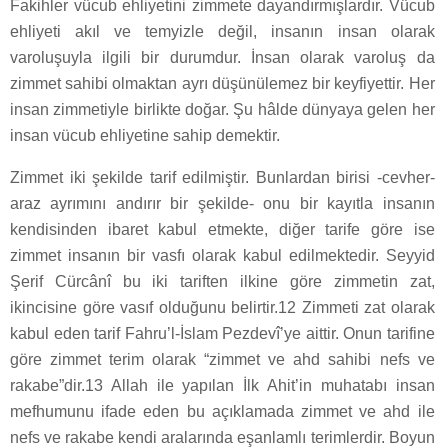
Fakihler vücub ehliyetini zimmete dayandırmışlardır. Vücub
ehliyeti akıl ve temyizle değil, insanın insan olarak
varoluşuyla ilgili bir durumdur. İnsan olarak varoluş da
zimmet sahibi olmaktan ayrı düşünülemez bir keyfiyettir. Her
insan zimmetiyle birlikte doğar. Şu hâlde dünyaya gelen her
insan vücub ehliyetine sahip demektir.
Zimmet iki şekilde tarif edilmiştir. Bunlardan birisi -cevher-
araz ayrımını andırır bir şekilde- onu bir kayıtla insanın
kendisinden ibaret kabul etmekte, diğer tarife göre ise
zimmet insanın bir vasfı olarak kabul edilmektedir. Seyyid
Şerif Cürcânî bu iki tariften ilkine göre zimmetin zat,
ikincisine göre vasıf olduğunu belirtir.12 Zimmeti zat olarak
kabul eden tarif Fahru’l-İslam Pezdevî’ye aittir. Onun tarifine
göre zimmet terim olarak “zimmet ve ahd sahibi nefs ve
rakabe”dir.13 Allah ile yapılan İlk Ahit’in muhatabı insan
mefhumunu ifade eden bu açıklamada zimmet ve ahd ile
nefs ve rakabe kendi aralarında eşanlamlı terimlerdir. Boyun