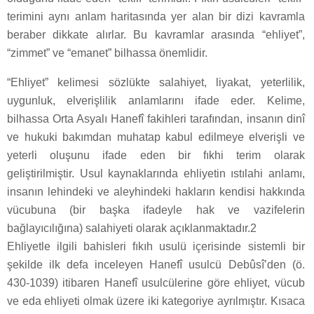
terimini aynı anlam haritasında yer alan bir dizi kavramla
beraber dikkate alırlar. Bu kavramlar arasında “ehliyet”,
“zimmet” ve “emanet” bilhassa önemlidir.
“Ehliyet” kelimesi sözlükte salahiyet, liyakat, yeterlilik,
uygunluk, elverişlilik anlamlarını ifade eder. Kelime,
bilhassa Orta Asyalı Hanefî fakihleri tarafından, insanın dinî
ve hukuki bakımdan muhatap kabul edilmeye elverişli ve
yeterli oluşunu ifade eden bir fıkhi terim olarak
geliştirilmiştir. Usul kaynaklarında ehliyetin ıstılahi anlamı,
insanın lehindeki ve aleyhindeki hakların kendisi hakkında
vücubuna (bir başka ifadeyle hak ve vazifelerin
bağlayıcılığına) salahiyeti olarak açıklanmaktadır.2
Ehliyetle ilgili bahisleri fıkıh usulü içerisinde sistemli bir
şekilde ilk defa inceleyen Hanefî usulcü Debûsî’den (ö.
430-1039) itibaren Hanefî usulcülerine göre ehliyet, vücub
ve eda ehliyeti olmak üzere iki kategoriye ayrılmıştır. Kısaca