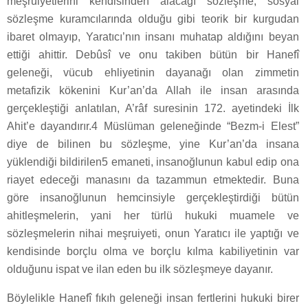
meşruiyetlerini kendisinden alacağı sözleşme, sosyal
sözleşme kuramcılarında olduğu gibi teorik bir kurgudan
ibaret olmayıp, Yaratıcı’nın insanı muhatap aldığını beyan
ettiği ahittir. Debûsî ve onu takiben bütün bir Hanefî
geleneği, vücub ehliyetinin dayanağı olan zimmetin
metafizik kökenini Kur’an’da Allah ile insan arasında
gerçekleştiği anlatılan, A’râf suresinin 172. ayetindeki İlk
Ahit’e dayandırır.4 Müslüman geleneğinde “Bezm-i Elest”
diye de bilinen bu sözleşme, yine Kur’an’da insana
yüklendiği bildirilen5 emaneti, insanoğlunun kabul edip ona
riayet edeceği manasını da tazammun etmektedir. Buna
göre insanoğlunun hemcinsiyle gerçekleştirdiği bütün
ahitleşmelerin, yani her türlü hukuki muamele ve
sözleşmelerin nihai meşruiyeti, onun Yaratıcı ile yaptığı ve
kendisinde borçlu olma ve borçlu kılma kabiliyetinin var
olduğunu ispat ve ilan eden bu ilk sözleşmeye dayanır.
Böylelikle Hanefî fıkıh geleneği insan fertlerini hukuki birer