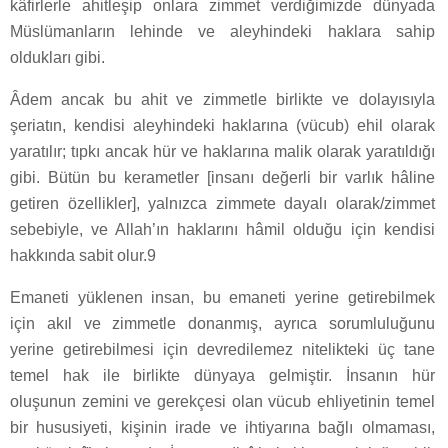
kâfirlerle ahitleşip onlara zimmet verdiğimizde dünyada
Müslümanların lehinde ve aleyhindeki haklara sahip
oldukları gibi.
Âdem ancak bu ahit ve zimmetle birlikte ve dolayısıyla
şeriatın, kendisi aleyhindeki haklarına (vücub) ehil olarak
yaratılır; tıpkı ancak hür ve haklarına malik olarak yaratıldığı
gibi. Bütün bu kerametler [insanı değerli bir varlık hâline
getiren özellikler], yalnızca zimmete dayalı olarak/zimmet
sebebiyle, ve Allah’ın haklarını hâmil olduğu için kendisi
hakkında sabit olur.9
Emaneti yüklenen insan, bu emaneti yerine getirebilmek
için akıl ve zimmetle donanmış, ayrıca sorumluluğunu
yerine getirebilmesi için devredilemez nitelikteki üç tane
temel hak ile birlikte dünyaya gelmiştir. İnsanın hür
oluşunun zemini ve gerekçesi olan vücub ehliyetinin temel
bir hususiyeti, kişinin irade ve ihtiyarına bağlı olmaması,