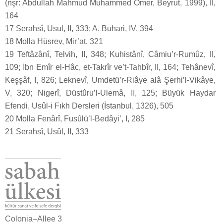
(nşr: Abdullah Mahmud Muhammed Ömer, Beyrut, 1999), II,
164
17 Serahsî, Usul, II, 333; A. Buhari, IV, 394
18 Molla Hüsrev, Mir’at, 321
19 Teftâzânî, Telvih, II, 348; Kuhistânî, Câmiu’r-Rumûz, II,
109; İbn Emîr el-Hâc, et-Takrîr ve’t-Tahbîr, II, 164; Tehânevî,
Keşşâf, I, 826; Leknevî, Umdetü’r-Riâye alâ Şerhi’l-Vikâye,
V, 320; Nigerî, Düstûru’l-Ulemâ, II, 125; Büyük Haydar
Efendi, Usûl-i Fıkh Dersleri (İstanbul, 1326), 505
20 Molla Fenârî, Fusûlü’l-Bedâyi’, I, 285
21 Serahsî, Usûl, II, 333
Colonia–Allee 3