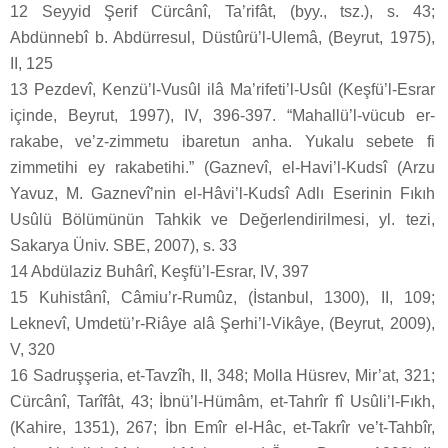
12 Seyyid Şerif Cürcânî, Ta’rifât, (byy., tsz.), s. 43;
Abdünnebî b. Abdürresul, Düstûrü’l-Ulemâ, (Beyrut, 1975),
II, 125
13 Pezdevî, Kenzü’l-Vusûl ilâ Ma’rifeti’l-Usûl (Keşfü’l-Esrar
içinde, Beyrut, 1997), IV, 396-397. “Mahallü’l-vücub er-
rakabe, ve’z-zimmetu ibaretun anha. Yukalu sebete fi
zimmetihi ey rakabetihi.” (Gaznevî, el-Havi’l-Kudsî (Arzu
Yavuz, M. Gaznevî’nin el-Hâvi’l-Kudsî Adlı Eserinin Fıkıh
Usûlü Bölümünün Tahkik ve Değerlendirilmesi, yl. tezi,
Sakarya Üniv. SBE, 2007), s. 33
14 Abdülaziz Buhârî, Keşfü’l-Esrar, IV, 397
15 Kuhistânî, Câmiu’r-Rumûz, (İstanbul, 1300), II, 109;
Leknevî, Umdetü’r-Riâye alâ Şerhi’l-Vikâye, (Beyrut, 2009),
V, 320
16 Sadruşşeria, et-Tavzîh, II, 348; Molla Hüsrev, Mir’at, 321;
Cürcânî, Tarîfât, 43; İbnü’l-Hümâm, et-Tahrîr fî Usûli’l-Fıkh,
(Kahire, 1351), 267; İbn Emîr el-Hâc, et-Takrîr ve’t-Tahbîr,