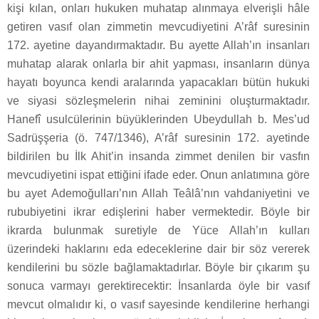
kişi kılan, onları hukuken muhatap alınmaya elverişli hâle
getiren vasıf olan zimmetin mevcudiyetini A’râf suresinin
172. ayetine dayandırmaktadır. Bu ayette Allah’ın insanları
muhatap alarak onlarla bir ahit yapması, insanların dünya
hayatı boyunca kendi aralarında yapacakları bütün hukuki
ve siyasi sözleşmelerin nihai zeminini oluşturmaktadır.
Hanefî usulcülerinin büyüklerinden Ubeydullah b. Mes’ud
Sadrüşşeria (ö. 747/1346), A’râf suresinin 172. ayetinde
bildirilen bu İlk Ahit’in insanda zimmet denilen bir vasfın
mevcudiyetini ispat ettiğini ifade eder. Onun anlatımına göre
bu ayet Ademoğulları’nın Allah Teâlâ’nın vahdaniyetini ve
rububiyetini ikrar edişlerini haber vermektedir. Böyle bir
ikrarda bulunmak suretiyle de Yüce Allah’ın kulları
üzerindeki haklarını eda edeceklerine dair bir söz vererek
kendilerini bu sözle bağlamaktadırlar. Böyle bir çıkarım şu
sonuca varmayı gerektirecektir: İnsanlarda öyle bir vasıf
mevcut olmalıdır ki, o vasıf sayesinde kendilerine herhangi