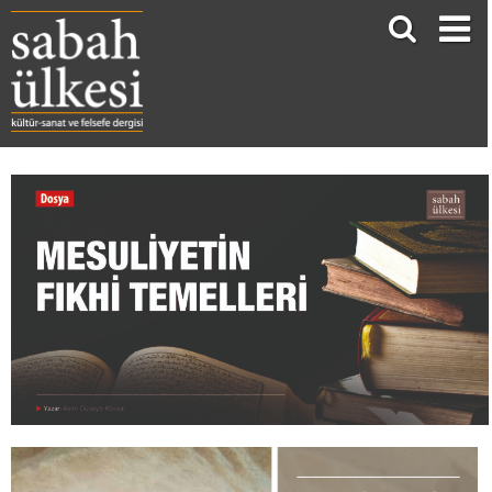
MESULİYETİN FIKHİ TEMELLERİ
Asım Cüneyd Köksal