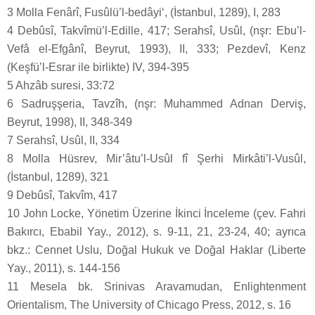
3 Molla Fenârî, Fusûlü’l-bedâyi‘, (İstanbul, 1289), I, 283
4 Debûsî, Takvîmü’l-Edille, 417; Serahsî, Usûl, (nşr: Ebu’l-
Vefâ el-Efgânî, Beyrut, 1993), II, 333; Pezdevî, Kenz
(Keşfü’l-Esrar ile birlikte) IV, 394-395
5 Ahzâb suresi, 33:72
6 Sadruşşeria, Tavzîh, (nşr: Muhammed Adnan Derviş,
Beyrut, 1998), II, 348-349
7 Serahsî, Usûl, II, 334
8 Molla Hüsrev, Mir’âtu’l-Usûl fî Şerhi Mirkâti’l-Vusûl,
(İstanbul, 1289), 321
9 Debûsî, Takvîm, 417
10 John Locke, Yönetim Üzerine İkinci İnceleme (çev. Fahri
Bakırcı, Ebabil Yay., 2012), s. 9-11, 21, 23-24, 40; ayrıca
bkz.: Cennet Uslu, Doğal Hukuk ve Doğal Haklar (Liberte
Yay., 2011), s. 144-156
11 Mesela bk. Srinivas Aravamudan, Enlightenment
Orientalism, The University of Chicago Press, 2012, s. 16