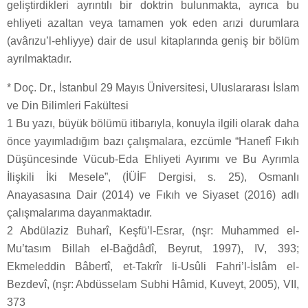
geliştirdikleri ayrıntılı bir doktrin bulunmakta, ayrıca bu
ehliyeti azaltan veya tamamen yok eden arızi durumlara
(avârızu’l-ehliyye) dair de usul kitaplarında geniş bir bölüm
ayrılmaktadır.
* Doç. Dr., İstanbul 29 Mayıs Üniversitesi, Uluslararası İslam
ve Din Bilimleri Fakültesi
1 Bu yazı, büyük bölümü itibarıyla, konuyla ilgili olarak daha
önce yayımladığım bazı çalışmalara, ezcümle “Hanefî Fıkıh
Düşüncesinde Vücub-Eda Ehliyeti Ayırımı ve Bu Ayrımla
İlişkili İki Mesele”, (İÜİF Dergisi, s. 25), Osmanlı
Anayasasına Dair (2014) ve Fıkıh ve Siyaset (2016) adlı
çalışmalarıma dayanmaktadır.
2 Abdülaziz Buharî, Keşfü’l-Esrar, (nşr: Muhammed el-
Mu’tasım Billah el-Bağdâdî, Beyrut, 1997), IV, 393;
Ekmeleddin Bâbertî, et-Takrîr li-Usûli Fahri’l-İslâm el-
Bezdevî, (nşr: Abdüsselam Subhi Hâmid, Kuveyt, 2005), VII,
373