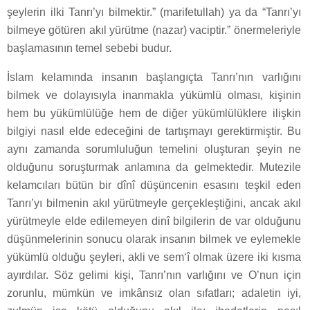
şeylerin ilki Tanrı’yı bilmektir.” (marifetullah) ya da “Tanrı’yı
bilmeye götüren akıl yürütme (nazar) vaciptir.” önermeleriyle
başlamasının temel sebebi budur.
İslam kelamında insanın başlangıçta Tanrı’nın varlığını
bilmek ve dolayısıyla inanmakla yükümlü olması, kişinin
hem bu yükümlülüğe hem de diğer yükümlülüklere ilişkin
bilgiyi nasıl elde edeceğini de tartışmayı gerektirmiştir. Bu
aynı zamanda sorumluluğun temelini oluşturan şeyin ne
olduğunu soruşturmak anlamına da gelmektedir. Mutezile
kelamcıları bütün bir dînî düşüncenin esasını teşkil eden
Tanrı’yı bilmenin akıl yürütmeyle gerçekleştiğini, ancak akıl
yürütmeyle elde edilemeyen dinî bilgilerin de var olduğunu
düşünmelerinin sonucu olarak insanın bilmek ve eylemekle
yükümlü olduğu şeyleri, akli ve sem‘î olmak üzere iki kısma
ayırdılar. Söz gelimi kişi, Tanrı’nın varlığını ve O’nun için
zorunlu, mümkün ve imkânsız olan sıfatları; adaletin iyi,