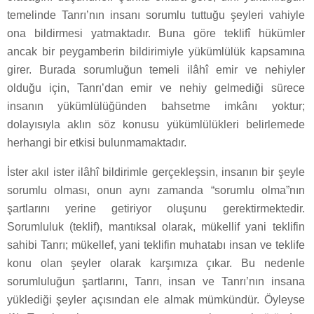
temelinde Tanrı’nın insanı sorumlu tuttuğu şeyleri vahiyle
ona bildirmesi yatmaktadır. Buna göre teklifî hükümler
ancak bir peygamberin bildirimiyle yükümlülük kapsamına
girer. Burada sorumluğun temeli ilâhî emir ve nehiyler
olduğu için, Tanrı’dan emir ve nehiy gelmediği sürece
insanın yükümlülüğünden bahsetme imkânı yoktur;
dolayısıyla aklın söz konusu yükümlülükleri belirlemede
herhangi bir etkisi bulunmamaktadır.
İster akıl ister ilâhî bildirimle gerçekleşsin, insanın bir şeyle
sorumlu olması, onun aynı zamanda “sorumlu olma”nın
şartlarını yerine getiriyor oluşunu gerektirmektedir.
Sorumluluk (teklif), mantıksal olarak, mükellif yani teklifin
sahibi Tanrı; mükellef, yani teklifin muhatabı insan ve teklife
konu olan şeyler olarak karşımıza çıkar. Bu nedenle
sorumluluğun şartlarını, Tanrı, insan ve Tanrı’nın insana
yüklediği şeyler açısından ele almak mümkündür. Öyleyse