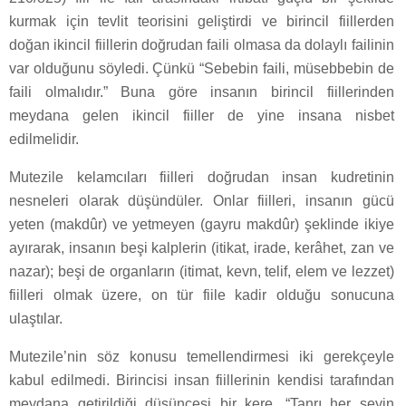
kurmak için tevlit teorisini geliştirdi ve birincil fiillerden
doğan ikincil fiillerin doğrudan faili olmasa da dolaylı failinin
var olduğunu söyledi. Çünkü “Sebebin faili, müsebbebin de
faili olmalıdır.” Buna göre insanın birincil fiillerinden
meydana gelen ikincil fiiller de yine insana nisbet
edilmelidir.
Mutezile kelamcıları fiilleri doğrudan insan kudretinin
nesneleri olarak düşündüler. Onlar fiilleri, insanın gücü
yeten (makdûr) ve yetmeyen (gayru makdûr) şeklinde ikiye
ayırarak, insanın beşi kalplerin (itikat, irade, kerâhet, zan ve
nazar); beşi de organların (itimat, kevn, telif, elem ve lezzet)
fiilleri olmak üzere, on tür fiile kadir olduğu sonucuna
ulaştılar.
Mutezile’nin söz konusu temellendirmesi iki gerekçeyle
kabul edilmedi. Birincisi insan fiillerinin kendisi tarafından
meydana getirildiği düşüncesi bir kere, “Tanrı her şeyin