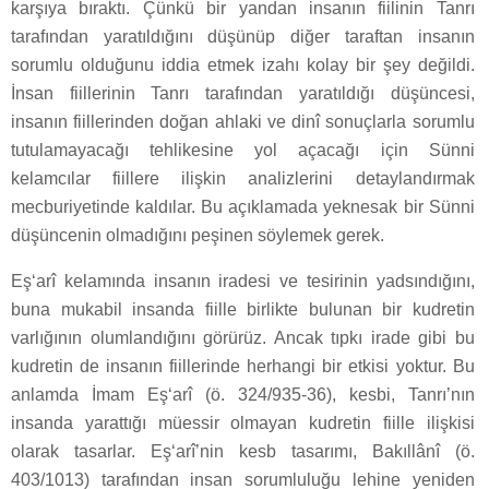
karşıya bıraktı. Çünkü bir yandan insanın fiilinin Tanrı
tarafından yaratıldığını düşünüp diğer taraftan insanın
sorumlu olduğunu iddia etmek izahı kolay bir şey değildi.
İnsan fiillerinin Tanrı tarafından yaratıldığı düşüncesi,
insanın fiillerinden doğan ahlaki ve dinî sonuçlarla sorumlu
tutulamayacağı tehlikesine yol açacağı için Sünni
kelamcılar fiillere ilişkin analizlerini detaylandırmak
mecburiyetinde kaldılar. Bu açıklamada yeknesak bir Sünni
düşüncenin olmadığını peşinen söylemek gerek.
Eş‘arî kelamında insanın iradesi ve tesirinin yadsındığını,
buna mukabil insanda fiille birlikte bulunan bir kudretin
varlığının olumlandığını görürüz. Ancak tıpkı irade gibi bu
kudretin de insanın fiillerinde herhangi bir etkisi yoktur. Bu
anlamda İmam Eş‘arî (ö. 324/935-36), kesbi, Tanrı’nın
insanda yarattığı müessir olmayan kudretin fiille ilişkisi
olarak tasarlar. Eş‘arî’nin kesb tasarımı, Bakıllânî (ö.
403/1013) tarafından insan sorumluluğu lehine yeniden