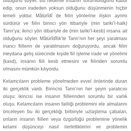
olduğunu söyler. Bu nedenle insanın sorumluluğunu kabul
edip, onun iradeden yoksun olduğunu düşünmenin hiçbir
temeli yoktur. Mâtürîdî de fiilin yönlerine ilişkin ayrımı
sürdürür ve fiilin birinci yön itibariyle (min tariki’l-halk)
Tanrı’ya; ikinci yön itibariyle de (min tariki’l-kesb) insana ait
olduğunu söyler. Mâtürîdîlik’te Tanrı’nın her şeyi yaratması
inancı fiillerin de yaratılmasını doğuruyordu, ancak fiilin
meydana geliş sürecinde kişide fiil işleme irade ve yönelimi
(kasd), insanın fiili kesb etmesini ve fiilinden sorumlu
olmasını mümkün kılıyordu.
Kelamcıların probleme yönelmeden evvel önlerinde duran
iki gerçeklik vardı. Birincisi Tanrı’nın her şeyin yaratıcısı
oluşu; ikincisi ise insanın fiillerinden sorumlu bir varlık
oluşu. Kelamcıların insanın failliği problemini ele almalarını
önceleyen bu iki gerçekliği birbiriyle uzlaştırma çabaları,
onların insanın fiilleri veya özgürlüğü problemine yönelik
kelami düşünceyi nasıl ilerlettiklerini ve problemin