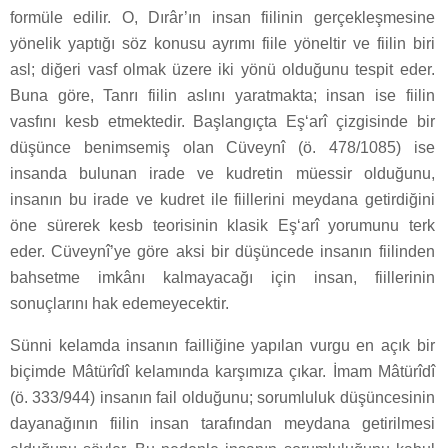
formüle edilir. O, Dırâr’ın insan fiilinin gerçekleşmesine
yönelik yaptığı söz konusu ayrımı fiile yöneltir ve fiilin biri
asl; diğeri vasf olmak üzere iki yönü olduğunu tespit eder.
Buna göre, Tanrı fiilin aslını yaratmakta; insan ise fiilin
vasfını kesb etmektedir. Başlangıçta Eş‘arî çizgisinde bir
düşünce benimsemiş olan Cüveynî (ö. 478/1085) ise
insanda bulunan irade ve kudretin müessir olduğunu,
insanın bu irade ve kudret ile fiillerini meydana getirdiğini
öne sürerek kesb teorisinin klasik Eş‘arî yorumunu terk
eder. Cüveynî’ye göre aksi bir düşüncede insanın fiilinden
bahsetme imkânı kalmayacağı için insan, fiillerinin
sonuçlarını hak edemeyecektir.
Sünni kelamda insanın failliğine yapılan vurgu en açık bir
biçimde Mâtürîdî kelamında karşımıza çıkar. İmam Mâtürîdî
(ö. 333/944) insanın fail olduğunu; sorumluluk düşüncesinin
dayanağının fiilin insan tarafından meydana getirilmesi