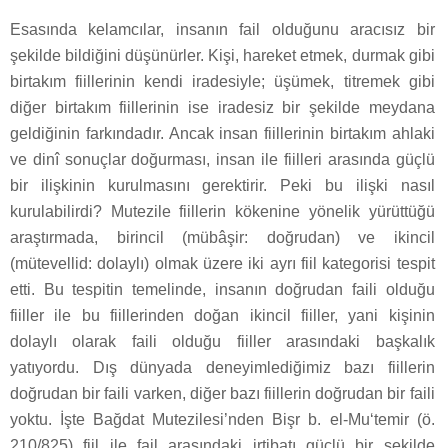
Esasında kelamcılar, insanın fail olduğunu aracısız bir
şekilde bildiğini düşünürler. Kişi, hareket etmek, durmak gibi
birtakım fiillerinin kendi iradesiyle; üşümek, titremek gibi
diğer birtakım fiillerinin ise iradesiz bir şekilde meydana
geldiğinin farkındadır. Ancak insan fiillerinin birtakım ahlaki
ve dinî sonuçlar doğurması, insan ile fiilleri arasında güçlü
bir ilişkinin kurulmasını gerektirir. Peki bu ilişki nasıl
kurulabilirdi? Mutezile fiillerin kökenine yönelik yürüttüğü
araştırmada, birincil (mübâşir: doğrudan) ve ikincil
(mütevellid: dolaylı) olmak üzere iki ayrı fiil kategorisi tespit
etti. Bu tespitin temelinde, insanın doğrudan faili olduğu
fiiller ile bu fiillerinden doğan ikincil fiiller, yani kişinin
dolaylı olarak faili olduğu fiiller arasındaki başkalık
yatıyordu. Dış dünyada deneyimlediğimiz bazı fiillerin
doğrudan bir faili varken, diğer bazı fiillerin doğrudan bir faili
yoktu. İşte Bağdat Mutezilesi’nden Bişr b. el-Mu‘temir (ö.
210/825) fiil ile fail arasındaki irtibatı güçlü bir şekilde