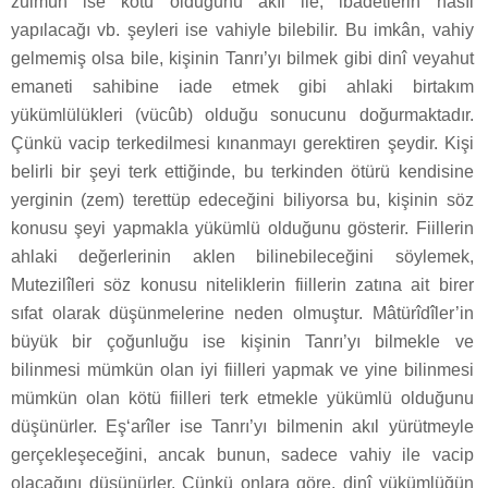
zulmün ise kötü olduğunu akıl ile; ibadetlerin nasıl
yapılacağı vb. şeyleri ise vahiyle bilebilir. Bu imkân, vahiy
gelmemiş olsa bile, kişinin Tanrı’yı bilmek gibi dinî veyahut
emaneti sahibine iade etmek gibi ahlaki birtakım
yükümlülükleri (vücûb) olduğu sonucunu doğurmaktadır.
Çünkü vacip terkedilmesi kınanmayı gerektiren şeydir. Kişi
belirli bir şeyi terk ettiğinde, bu terkinden ötürü kendisine
yerginin (zem) terettüp edeceğini biliyorsa bu, kişinin söz
konusu şeyi yapmakla yükümlü olduğunu gösterir. Fiillerin
ahlaki değerlerinin aklen bilinebileceğini söylemek,
Mutezilîleri söz konusu niteliklerin fiillerin zatına ait birer
sıfat olarak düşünmelerine neden olmuştur. Mâtürîdîler’in
büyük bir çoğunluğu ise kişinin Tanrı’yı bilmekle ve
bilinmesi mümkün olan iyi fiilleri yapmak ve yine bilinmesi
mümkün olan kötü fiilleri terk etmekle yükümlü olduğunu
düşünürler. Eş‘arîler ise Tanrı’yı bilmenin akıl yürütmeyle
gerçekleşeceğini, ancak bunun, sadece vahiy ile vacip
olacağını düşünürler. Çünkü onlara göre, dinî yükümlüğün