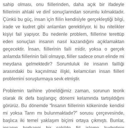
sahip olması, onu fiillerinden, daha açık bir ifadeyle
fiillerinin ahlaki ve dinî sonuçlarından sorumlu kılmaktadır.
Çünkü bu güç, insan için fiilin kendisiyle gerçekleştiği bilgi,
irade ve kudret gibi anlamları gerektiriyor, ki bu nitelikler
kişiyi fail yapıyor. Bu nedenle problem, fiillerine terettüp
eden sonuçları insanın nasıl kazandığını açıklamaktan
geçecektir. İnsan, fiillerinin faili midir, yoksa o gerçek
anlamda fiillerinin faili olmayıp, fiiller sadece onun elinde mi
meydana gelmektedir? Sorumluluk ile insanın failliği
arasındaki bu kaçınılmaz ilişki, kelamcıları insan fiilleri
problemini soruşturmaya sevk etmiştir.
Problemin tarihine yöneldiğimiz zaman, sorunun teorik
olarak ilk defa başlangıç dönemi kelamında tartışıldığını
görürüz. Bu dönemde “İnsanın fiillerinin kökeninde kendisi
mi yoksa Tanrı mı bulunmaktadır?” sorusu çerçevesinde,
başlıca iki temel yaklaşım biçimi ortaya çıkmıştı. Bunlar,
insanın herhangi bir şekilde fiil işleme kudretinin