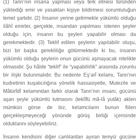
(1) Tanrı’nın insana yapması veya terk etmesi türünden
yüklediği emir ve yasakları kişiye bildirmesi sorumluluğun
temel şartıdır. (2) İnsanın yerine getirmekle yükümlü olduğu
ilâhî emirler, gerçekte, insandan yapılması istenen şeyler
olduğu için, insanın bu şeyleri yapabilir olması da
gerekmektedir. (3) Teklif edilen şeylerin yapılabilir oluşu,
bizi bir başka gerekliliğe götürmektedir ki bu, insanın
yükümlü olduğu şeylerin onun gücünü aşmayacak nitelikte
olmasıdır. Şu hâlde “teklif” ile “yapabilirlik” arasında zorunlu
bir ilişki bulunmalıdır. Bu nedenle Eş‘arî kelamı, Tanrı’nın
kudretinin kuşatıcılığına yönelik hassasiyetle, Mutezile ve
Mâtürîdî kelamından farklı olarak Tanrı’nın insanı, gücünü
aşan şeyle yükümlü tutmasını (teklîfü mâ-lâ yutâk) aklen
mümkün görse de biz, kelamcıların bunun fiilen
gerçekleşmeyeceği yönünde görüş birliği içerisinde
olduklarını söyleyebiliriz.
İnsanın kendisini diğer canlılardan ayıran temyiz gücüne