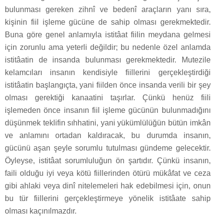
bulunması gereken zihnî ve bedenî araçların yanı sıra,
kişinin fiil işleme gücüne de sahip olması gerekmektedir.
Buna göre genel anlamıyla istitâat fiilin meydana gelmesi
için zorunlu ama yeterli değildir; bu nedenle özel anlamda
istitâatin de insanda bulunması gerekmektedir. Mutezile
kelamcıları insanın kendisiyle fiillerini gerçekleştirdiği
istitâatin başlangıçta, yani fiilden önce insanda verili bir şey
olması gerektiği kanaatini taşırlar. Çünkü henüz fiili
işlemeden önce insanın fiil işleme gücünün bulunmadığını
düşünmek teklifin sıhhatini, yani yükümlülüğün bütün imkân
ve anlamını ortadan kaldıracak, bu durumda insanın,
gücünü aşan şeyle sorumlu tutulması gündeme gelecektir.
Öyleyse, istitâat sorumluluğun ön şartıdır. Çünkü insanın,
faili olduğu iyi veya kötü fiillerinden ötürü mükâfat ve ceza
gibi ahlaki veya dinî nitelemeleri hak edebilmesi için, onun
bu tür fiillerini gerçekleştirmeye yönelik istitâate sahip
olması kaçınılmazdır.