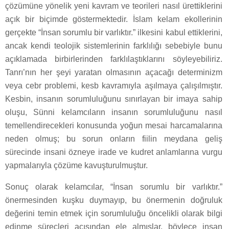
çözümüne yönelik yeni kavram ve teorileri nasıl ürettiklerini
açık bir biçimde göstermektedir. İslam kelam ekollerinin
gerçekte “İnsan sorumlu bir varlıktır.” ilkesini kabul ettiklerini,
ancak kendi teolojik sistemlerinin farklılığı sebebiyle bunu
açıklamada birbirlerinden farklılaştıklarını söyleyebiliriz.
Tanrı’nın her şeyi yaratan olmasının açacağı determinizm
veya cebr problemi, kesb kavramıyla aşılmaya çalışılmıştır.
Kesbin, insanın sorumluluğunu sınırlayan bir imaya sahip
oluşu, Sünni kelamcıların insanın sorumluluğunu nasıl
temellendirecekleri konusunda yoğun mesai harcamalarına
neden olmuş; bu sorun onların fiilin meydana geliş
sürecinde insani özneye irade ve kudret anlamlarına vurgu
yapmalarıyla çözüme kavuşturulmuştur.
Sonuç olarak kelamcılar, “İnsan sorumlu bir varlıktır.”
önermesinden kuşku duymayıp, bu önermenin doğruluk
değerini temin etmek için sorumluluğu öncelikli olarak bilgi
edinme süreçleri açısından ele almışlar, böylece insan