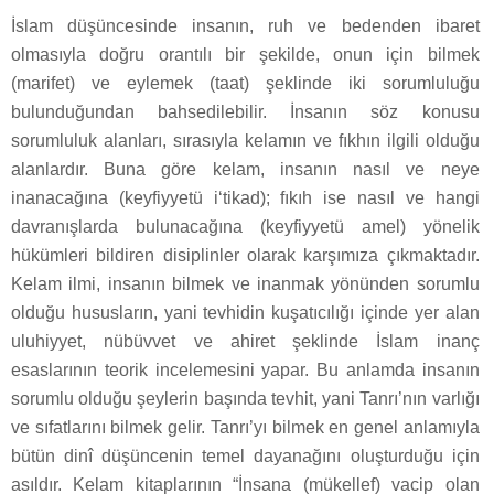
İslam düşüncesinde insanın, ruh ve bedenden ibaret
olmasıyla doğru orantılı bir şekilde, onun için bilmek
(marifet) ve eylemek (taat) şeklinde iki sorumluluğu
bulunduğundan bahsedilebilir. İnsanın söz konusu
sorumluluk alanları, sırasıyla kelamın ve fıkhın ilgili olduğu
alanlardır. Buna göre kelam, insanın nasıl ve neye
inanacağına (keyfiyyetü i‘tikad); fıkıh ise nasıl ve hangi
davranışlarda bulunacağına (keyfiyyetü amel) yönelik
hükümleri bildiren disiplinler olarak karşımıza çıkmaktadır.
Kelam ilmi, insanın bilmek ve inanmak yönünden sorumlu
olduğu hususların, yani tevhidin kuşatıcılığı içinde yer alan
uluhiyyet, nübüvvet ve ahiret şeklinde İslam inanç
esaslarının teorik incelemesini yapar. Bu anlamda insanın
sorumlu olduğu şeylerin başında tevhit, yani Tanrı’nın varlığı
ve sıfatlarını bilmek gelir. Tanrı’yı bilmek en genel anlamıyla
bütün dinî düşüncenin temel dayanağını oluşturduğu için
asıldır. Kelam kitaplarının “İnsana (mükellef) vacip olan