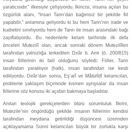
yaratıcısıdır.” ilkesiyle çelişiyordu. İkincisi, insana açılan bu
özgürlük alanı, “İnsan Tanrı’dan bağımsız bir şekilde fiil
yapabilir.” anlamına geliyordu ki bu hem Tanrı’nın irade ve
kudretini sınırlıyordu hem de Tanrı ile insan arasındaki bağı
zayıflatıyordu. Bu nedenlerle kelam tarihinde ilk defa
önceleri Mutezilî olan, ancak sonraki dönem Mutezilîleri
tarafından yalnızlığa terkedilen Dırâr b. Amr (ö. 200/815)
insan fiillerinin iki faili olduğunu söyledi: Fiiller, Tanrı
tarafından yaratılıyor (halk), insan tarafından ise kesb
ediliyordu. Dırâr’dan sonra, Eş‘arî ve Mâtürîdî kelamcıları,
probleme yaklaşım biçiminde kısmen ayrışsalar da insan
fiillerine söz konusu iki açıdan bakmaya başladılar.
Anılan teolojik gerekçelerden ötürü sorumluluk fikrini,
Mutezile’nin öngördüğü şekilde insanın fiillerinin kendisi
tarafından meydana getirildiği düşüncesi üzerinden
açıklayamama Sünni kelamcıları büyük bir zorlukla karşı