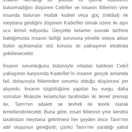
bulunmadığını düşünen Cebrîler ve insanın fiillerinin yine
insanda bulunan mutlak kudret veya güç (istitâat) ile
meydana geldiğini düşünen Kaderîler olmak üzere iki aşırı
ucu temsil ediyordu. Gerçekte kelamın sonraki tarihine
baktığımızda insanın failliği sorununa yönelik ortaya atılan
bütün açıklamalar söz konusu iki yaklaşımın etrafında
şekillenecektir.
İnsanın sorumluğunu bütünüyle ortadan kaldıran Cebrî
yaklaşımın karşısında Kaderîler’in insanın gerçek anlamda
fail, dolayısıyla fiillerinden sorumlu olduğu düşüncesi yer
alıyordu. İnsanın özgürlüğüne yapılan bu vurgu, daha
sonraları Mutezile kelamcıları tarafından iki temel prensip
ile, Tanrı’nın adaleti ve tevhidi ile teorik olarak
temellendirilecekti. Buna göre, insan fiillerinin yine kendisi
tarafından meydana getirilmesi her şeyden önce Tanrı’nın
adil oluşunun gereğiydi; çünkü Tanrı’nın yarattığı yahut