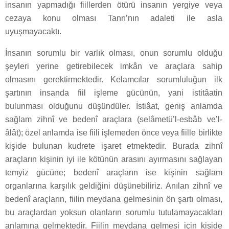
insanın yapmadığı fiillerden ötürü insanın yergiye veya
cezaya konu olması Tanrı’nın adaleti ile asla
uyuşmayacaktı.
İnsanın sorumlu bir varlık olması, onun sorumlu olduğu
şeyleri yerine getirebilecek imkân ve araçlara sahip
olmasını gerektirmektedir. Kelamcılar sorumluluğun ilk
şartının insanda fiil işleme gücünün, yani istitâatin
bulunması olduğunu düşündüler. İstiâat, geniş anlamda
sağlam zihnî ve bedenî araçlara (selâmetü’l-esbâb ve’l-
âlât); özel anlamda ise fiili işlemeden önce veya fiille birlikte
kişide bulunan kudrete işaret etmektedir. Burada zihnî
araçların kişinin iyi ile kötünün arasını ayırmasını sağlayan
temyiz gücüne; bedenî araçların ise kişinin sağlam
organlarına karşılık geldiğini düşünebiliriz. Anılan zihnî ve
bedenî araçların, fiilin meydana gelmesinin ön şartı olması,
bu araçlardan yoksun olanların sorumlu tutulamayacakları
anlamına gelmektedir. Fiilin meydana gelmesi için kişide