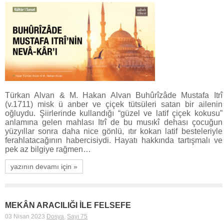
Türkan Alvan & M. Hakan Alvan Buhûrîzâde Mustafa Itrî
(v.1711) misk ü anber ve çiçek tütsüleri satan bir ailenin
oğluydu. Şiirlerinde kullandığı “güzel ve latif çiçek kokusu”
anlamına gelen mahlası Itrî de bu musıkî dehası çocuğun
yüzyıllar sonra daha nice gönlü, ıtır kokan latif besteleriyle
ferahlatacağının habercisiydi. Hayatı hakkında tartışmalı ve
pek az bilgiye rağmen…
yazının devamı için »
MEKÂN ARACILIĞI İLE FELSEFE
03 Nisan 2023
Dosya
,
Sayı 75