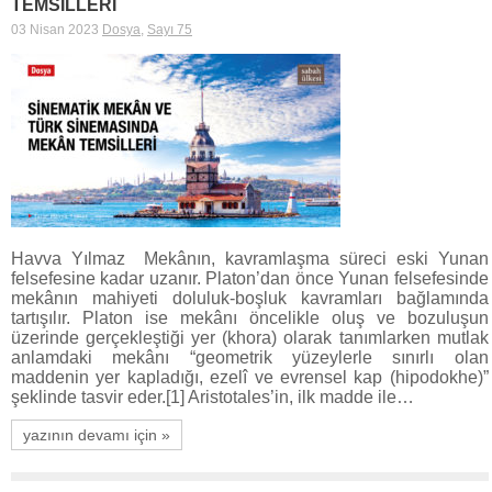
TEMSİLLERİ
03 Nisan 2023
Dosya
,
Sayı 75
Havva Yılmaz Mekânın, kavramlaşma süreci eski Yunan
felsefesine kadar uzanır. Platon’dan önce Yunan felsefesinde
mekânın mahiyeti doluluk-boşluk kavramları bağlamında
tartışılır. Platon ise mekânı öncelikle oluş ve bozuluşun
üzerinde gerçekleştiği yer (khora) olarak tanımlarken mutlak
anlamdaki mekânı “geometrik yüzeylerle sınırlı olan
maddenin yer kapladığı, ezelî ve evrensel kap (hipodokhe)”
şeklinde tasvir eder.[1] Aristotales’in, ilk madde ile…
yazının devamı için »