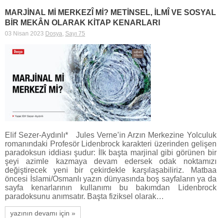
MARJİNAL Mİ MERKEZÎ Mİ? METİNSEL, İLMÎ VE SOSYAL
BİR MEKÂN OLARAK KİTAP KENARLARI
03 Nisan 2023
Dosya
,
Sayı 75
Elif Sezer-Aydınlı* Jules Verne’in Arzın Merkezine Yolculuk
romanındaki Profesör Lidenbrock karakteri üzerinden gelişen
paradoksun iddiası şudur: İlk başta marjinal gibi görünen bir
şeyi azimle kazmaya devam edersek odak noktamızı
değiştirecek yeni bir çekirdekle karşılaşabiliriz. Matbaa
öncesi İslami/Osmanlı yazın dünyasında boş sayfaların ya da
sayfa kenarlarının kullanımı bu bakımdan Lidenbrock
paradoksunu anımsatır. Başta fiziksel olarak…
yazının devamı için »