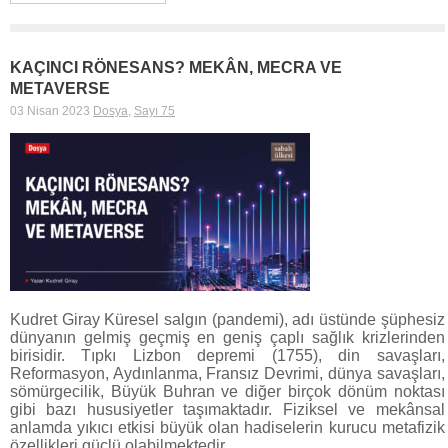
KAÇINCI RÖNESANS? MEKÂN, MECRA VE
METAVERSE
03 Nisan 2023
Dosya
,
Sayı 75
Kudret Giray Küresel salgın (pandemi), adı üstünde şüphesiz
dünyanın gelmiş geçmiş en geniş çaplı sağlık krizlerinden
birisidir. Tıpkı Lizbon depremi (1755), din savaşları,
Reformasyon, Aydınlanma, Fransız Devrimi, dünya savaşları,
sömürgecilik, Büyük Buhran ve diğer birçok dönüm noktası
gibi bazı hususiyetler taşımaktadır. Fiziksel ve mekânsal
anlamda yıkıcı etkisi büyük olan hadiselerin kurucu metafizik
özellikleri güçlü olabilmektedir….