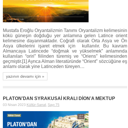
Mustafa Eroğlu Oryantalizmin Tanımı Oryantalizm kelimesinin
kökü güneşin doğduğu yer anlamına gelen Latince orient
kelimesine dayanmaktadır. Coğrafi olarak Orta Asya ve Ön
Asya ülkelerini işaret etmek için kullanılır. Bu kavram
Almancaya Latincede “doğmak ve yükselmek” anlamında
kullanılan “oriri” fiilinden türemiş ve “Oriens” kelimesinden
geçmiştir.[1] Ayrıca Alman literatüründe “Orient” sözcüğüne eş
anlamı olarak yine Latinceden türeyen…
yazının devamı için »
PLATON’DAN SYRAKUSAİ KRALI DİON’A MEKTUP
03 Nisan 2023
Kültür-Sanat
,
Sayı 75