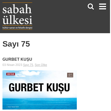
Sayı 75
GURBET KUŞU
03 Nisan 2023
Sayı 75
,
Son Ülke