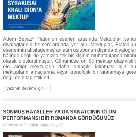
Adem Beyaz* Platon’un eserleri arasında Mektuplar, sahte
diyaloglarının hemen ardında yer alır. Mektuplar, Platon’un
eserlerinin alışılagelmiş anlatım üslubunun dışında diyaloglar
hâlinde değil de yalnızca tek bir kişinin muhataplarına hitabı
olarak oluşturulmuştur. Günümüze on üç mektup ulaşmıştır;
ele aldığı mevzuların daha anlaşılır kılınması için bu
mektupların amaçlarına veya kronolojik bir sıralamaya göre
değil de hitap ettikleri…
yazının devamı için »
SÖNMÜŞ HAYALLER YA DA SANATÇININ ÖLÜM
PERFORMANSI BİR ROMANDA GÖRDÜĞÜMÜZ
03 Nisan 2023
Kültür-Sanat
,
Sayı 75