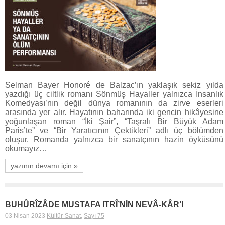
Selman Bayer Honoré de Balzac’ın yaklaşık sekiz yılda
yazdığı üç ciltlik romanı Sönmüş Hayaller yalnızca İnsanlık
Komedyası’nın değil dünya romanının da zirve eserleri
arasında yer alır. Hayatının baharında iki gencin hikâyesine
yoğunlaşan roman “İki Şair”, “Taşralı Bir Büyük Adam
Paris’te” ve “Bir Yaratıcının Çektikleri” adlı üç bölümden
oluşur. Romanda yalnızca bir sanatçının hazin öyküsünü
okumayız…
yazının devamı için »
BUHÛRÎZÂDE MUSTAFA ITRÎ’NİN NEVÂ-KÂR’I
03 Nisan 2023
Kültür-Sanat
,
Sayı 75