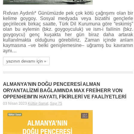
Rıdvan Aydınlı* Günümüzde pek çok kötü çağrışımı olan bir
kelime goygoy. Sosyal medyada veya bizatihi gençlerle
geçirilecek birkaç saatte, Türk Dil Kurumuna göre “eskimiş”
olan bu eylemin (bkz. goygoyculuk) ve ism-i failinin (bkz.
goygoycu) genç kuşakta her gün biraz daha artarak
kullanılmakta olduğunu görebiliriz. Zaman içinde anlam
kaymasına –ve belki genişlemesine– uğramış bu kavramın
aynı…
yazının devamı için »
ALMANYA’NIN DOĞU PENCERESİ ALMAN
ORYANTALİZMİ BAĞLAMINDA MAX FREİHERR VON
OPPENHEIM’IN HAYATI, FİKİRLERİ VE FAALİYETLERİ
03 Nisan 2023
Kültür-Sanat
,
Sayı 75