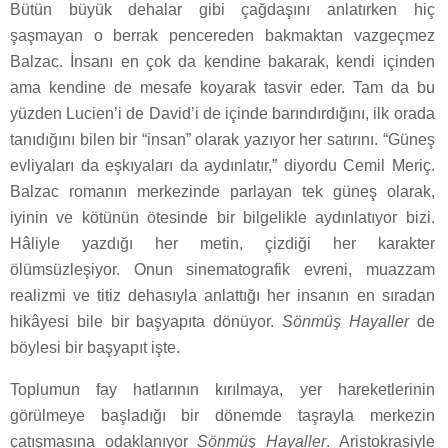
Bütün büyük dehalar gibi çağdaşını anlatırken hiç
şaşmayan o berrak pencereden bakmaktan vazgeçmez
Balzac. İnsanı en çok da kendine bakarak, kendi içinden
ama kendine de mesafe koyarak tasvir eder. Tam da bu
yüzden Lucien’i de David’i de içinde barındırdığını, ilk orada
tanıdığını bilen bir “insan” olarak yazıyor her satırını. “Güneş
evliyaları da eşkıyaları da aydınlatır,” diyordu Cemil Meriç.
Balzac romanın merkezinde parlayan tek güneş olarak,
iyinin ve kötünün ötesinde bir bilgelikle aydınlatıyor bizi.
Hâliyle yazdığı her metin, çizdiği her karakter
ölümsüzleşiyor. Onun sinematografik evreni, muazzam
realizmi ve titiz dehasıyla anlattığı her insanın en sıradan
hikâyesi bile bir başyapıta dönüyor.
Sönmüş Hayaller
de
böylesi bir başyapıt işte.
Toplumun fay hatlarının kırılmaya, yer hareketlerinin
görülmeye başladığı bir dönemde taşrayla merkezin
çatışmasına odaklanıyor
Sönmüş Hayaller
. Aristokrasiyle