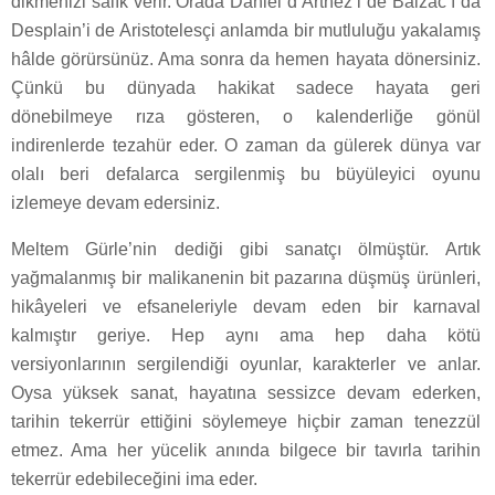
dikmenizi salık verir. Orada Daniel d’Arthez’i de Balzac’ı da
Desplain’i de Aristotelesçi anlamda bir mutluluğu yakalamış
hâlde görürsünüz. Ama sonra da hemen hayata dönersiniz.
Çünkü bu dünyada hakikat sadece hayata geri
dönebilmeye rıza gösteren, o kalenderliğe gönül
indirenlerde tezahür eder. O zaman da gülerek dünya var
olalı beri defalarca sergilenmiş bu büyüleyici oyunu
izlemeye devam edersiniz.
Meltem Gürle’nin dediği gibi sanatçı ölmüştür. Artık
yağmalanmış bir malikanenin bit pazarına düşmüş ürünleri,
hikâyeleri ve efsaneleriyle devam eden bir karnaval
kalmıştır geriye. Hep aynı ama hep daha kötü
versiyonlarının sergilendiği oyunlar, karakterler ve anlar.
Oysa yüksek sanat, hayatına sessizce devam ederken,
tarihin tekerrür ettiğini söylemeye hiçbir zaman tenezzül
etmez. Ama her yücelik anında bilgece bir tavırla tarihin
tekerrür edebileceğini ima eder.