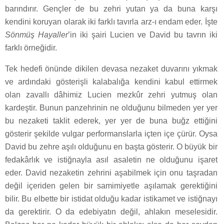
barındırır. Gençler de bu zehri yutan ya da buna karşı
kendini koruyan olarak iki farklı tavırla arz-ı endam eder. İşte
Sönmüş Hayaller
’in iki şairi Lucien ve David bu tavrın iki
farklı örneğidir.
Tek hedefi önünde dikilen devasa nezaket duvarını yıkmak
ve ardındaki gösterişli kalabalığa kendini kabul ettirmek
olan zavallı dâhimiz Lucien mezkûr zehri yutmuş olan
kardeştir. Bunun panzehrinin ne olduğunu bilmeden yer yer
bu nezaketi taklit ederek, yer yer de buna buğz ettiğini
gösterir şekilde vulgar performanslarla içten içe çürür. Oysa
David bu zehre aşılı olduğunu en başta gösterir. O büyük bir
fedakârlık ve istiğnayla asıl asaletin ne olduğunu işaret
eder. David nezaketin zehrini aşabilmek için onu taşradan
değil içeriden gelen bir samimiyetle aşılamak gerektiğini
bilir. Bu elbette bir istidat olduğu kadar istikamet ve istiğnayı
da gerektirir. O da edebiyatın değil, ahlakın meselesidir.