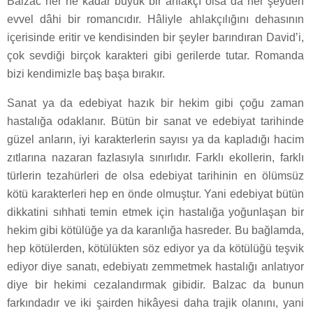
Balzac her ne kadar büyük bir ahlakçı olsa da her şeyden
evvel dâhi bir romancıdır. Hâliyle ahlakçılığını dehasının
içerisinde eritir ve kendisinden bir şeyler barındıran David’i,
çok sevdiği birçok karakteri gibi gerilerde tutar. Romanda
bizi kendimizle baş başa bırakır.
Sanat ya da edebiyat hazık bir hekim gibi çoğu zaman
hastalığa odaklanır. Bütün bir sanat ve edebiyat tarihinde
güzel anların, iyi karakterlerin sayısı ya da kapladığı hacim
zıtlarına nazaran fazlasıyla sınırlıdır. Farklı ekollerin, farklı
türlerin tezahürleri de olsa edebiyat tarihinin en ölümsüz
kötü karakterleri hep en önde olmuştur. Yani edebiyat bütün
dikkatini sıhhati temin etmek için hastalığa yoğunlaşan bir
hekim gibi kötülüğe ya da karanlığa hasreder. Bu bağlamda,
hep kötülerden, kötülükten söz ediyor ya da kötülüğü teşvik
ediyor diye sanatı, edebiyatı zemmetmek hastalığı anlatıyor
diye bir hekimi cezalandırmak gibidir. Balzac da bunun
farkındadır ve iki şairden hikâyesi daha trajik olanını, yani