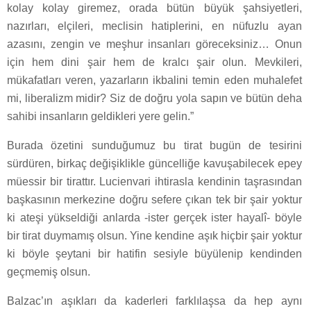
kolay kolay giremez, orada bütün büyük şahsiyetleri,
nazırları, elçileri, meclisin hatiplerini, en nüfuzlu ayan
azasını, zengin ve meşhur insanları göreceksiniz… Onun
için hem dini şair hem de kralcı şair olun. Mevkileri,
mükafatları veren, yazarların ikbalini temin eden muhalefet
mi, liberalizm midir? Siz de doğru yola sapın ve bütün deha
sahibi insanların geldikleri yere gelin.”
Burada özetini sunduğumuz bu tirat bugün de tesirini
sürdüren, birkaç değişiklikle güncelliğe kavuşabilecek epey
müessir bir tirattır. Lucienvari ihtirasla kendinin taşrasından
başkasının merkezine doğru sefere çıkan tek bir şair yoktur
ki ateşi yükseldiği anlarda -ister gerçek ister hayalî- böyle
bir tirat duymamış olsun. Yine kendine aşık hiçbir şair yoktur
ki böyle şeytani bir hatifin sesiyle büyülenip kendinden
geçmemiş olsun.
Balzac’ın aşıkları da kaderleri farklılaşsa da hep aynı