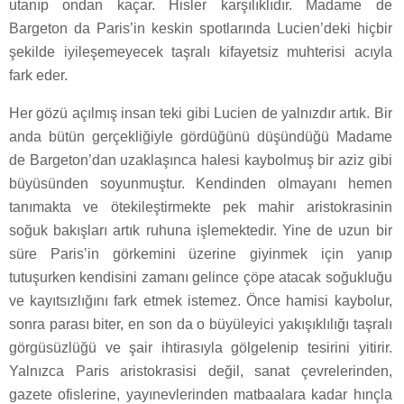
utanıp ondan kaçar. Hisler karşılıklıdır. Madame de
Bargeton da Paris’in keskin spotlarında Lucien’deki hiçbir
şekilde iyileşemeyecek taşralı kifayetsiz muhterisi acıyla
fark eder.
Her gözü açılmış insan teki gibi Lucien de yalnızdır artık. Bir
anda bütün gerçekliğiyle gördüğünü düşündüğü Madame
de Bargeton’dan uzaklaşınca halesi kaybolmuş bir aziz gibi
büyüsünden soyunmuştur. Kendinden olmayanı hemen
tanımakta ve ötekileştirmekte pek mahir aristokrasinin
soğuk bakışları artık ruhuna işlemektedir. Yine de uzun bir
süre Paris’in görkemini üzerine giyinmek için yanıp
tutuşurken kendisini zamanı gelince çöpe atacak soğukluğu
ve kayıtsızlığını fark etmek istemez. Önce hamisi kaybolur,
sonra parası biter, en son da o büyüleyici yakışıklılığı taşralı
görgüsüzlüğü ve şair ihtirasıyla gölgelenip tesirini yitirir.
Yalnızca Paris aristokrasisi değil, sanat çevrelerinden,
gazete ofislerine, yayınevlerinden matbaalara kadar hınçla