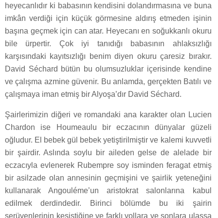
heyecanlıdır ki babasının kendisini dolandırmasına ve buna
imkân verdiği için küçük görmesine aldırış etmeden işinin
başına geçmek için can atar. Heyecanı en soğukkanlı okuru
bile ürpertir. Çok iyi tanıdığı babasının ahlaksızlığı
karşısındaki kayıtsızlığı benim diyen okuru çaresiz bırakır.
David Séchard bütün bu olumsuzluklar içerisinde kendine
ve çalışma azmine güvenir. Bu anlamda, gerçekten Batılı ve
çalışmaya iman etmiş bir Alyoşa’dır David Séchard.
Şairlerimizin diğeri ve romandaki ana karakter olan Lucien
Chardon ise Houmeaulu bir eczacının dünyalar güzeli
oğludur. El bebek gül bebek yetiştirilmiştir ve kalemi kuvvetli
bir şairdir. Aslında soylu bir aileden gelse de alelade bir
eczacıyla evlenerek Rubempre soy isminden feragat etmiş
bir asilzade olan annesinin geçmişini ve şairlik yeteneğini
kullanarak Angouléme’un aristokrat salonlarına kabul
edilmek derdindedir. Birinci bölümde bu iki şairin
serüvenlerinin kesiştiğine ve farklı yollara ve sonlara ulaşsa