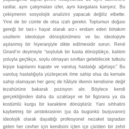
rastlar, aynı çatışmaları izler, aynı kavgalara karışırız. Bu
çekişmenin sosyolojik analizini yapacak değiliz elbette.
Yine de bir cümle de olsa izah gerekir. Toplumun doğası
gereği bir tarz-ı hayat olarak arz-ı endam eden birtakım
usullerin ideolojiye dönüştürülmesi ve bu ideolojiyle
aşılanmış bir hiyerarşiyle dikte edilmesidir sorun. René
Girard’ın deyimiyle “soyluluk bir kasta dönüştükçe, kalıtım
yoluyla geçtikçe, soylu olmayan sınıftan gelebilecek tutkulu
kişiye kapılarını kapatır ve varoluş hastalığı ağırlaşır.” Bu
varoluş hastalığıyla yüzleşecek ilme sahip olsa da kemale
sahip olamayan her genç de hâliyle ilkenin kendisine değil
tezahürüne bakarak pozisyon alır. Böylece kendi
gerçekliğinden daha da uzaklaşır ve bir figürana ya da
kostümlü kurgu bir karaktere dönüştürür. Yani sıhhatini
kaybetmiş bir aristokrasinin (ya da bugünkü burjuvanın)
ideolojik olarak dayattığı profesyonel nezaket taşradan
gelen her cevher için kendisini içten içe çürüten bir zehri