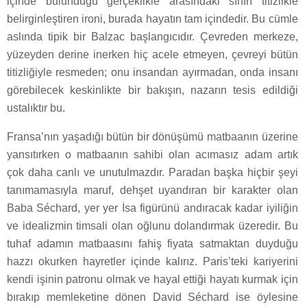
içinde bulunduğu gerçeklikle arasındaki sınırı titizlikle
belirginleştiren ironi, burada hayatın tam içindedir. Bu cümle
aslında tipik bir Balzac başlangıcıdır. Çevreden merkeze,
yüzeyden derine inerken hiç acele etmeyen, çevreyi bütün
titizliğiyle resmeden; onu insandan ayırmadan, onda insanı
görebilecek keskinlikte bir bakışın, nazarın tesis edildiği
ustalıktır bu.
Fransa’nın yaşadığı bütün bir dönüşümü matbaanın üzerine
yansıtırken o matbaanın sahibi olan acımasız adam artık
çok daha canlı ve unutulmazdır. Paradan başka hiçbir şeyi
tanımamasıyla maruf, dehşet uyandıran bir karakter olan
Baba Séchard, yer yer İsa figürünü andıracak kadar iyiliğin
ve idealizmin timsali olan oğlunu dolandırmak üzeredir. Bu
tuhaf adamın matbaasını fahiş fiyata satmaktan duyduğu
hazzı okurken hayretler içinde kalırız. Paris’teki kariyerini
kendi işinin patronu olmak ve hayal ettiği hayatı kurmak için
bırakıp memleketine dönen David Séchard ise öylesine