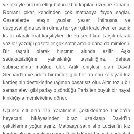
ve öfkeyle hücum ettiği bütün ikbal kapıları üzerine kapanır.
Romanı çıkar, kendinden çok matbaaya fayda sağlar.
Gazetelerde ateşin yazılar yazar. İhtirasına ve
duygusallığına teslim olmuş her şair gibi kralcıyken en sadık
kralcı olarak, kral karşıtıyken de en şedit kral karşıtı olarak
yazılar yazdığı gazeteler çok satar ama o daha da mimlenir.
Bir taşralı olarak hıncının altında ezilir. Aşkı
sadakatsizliğine, yakışıklılığı taşralılığına, dehası
sabırsızlığına mağlup olur. Artık eniştesi olan David
Séchard’ın ve adeta bir melek gibi her an onu kollayan kız
kardeşinin desteklerine rağmen başarısız olur. Altın tozlu bir
saman alevi gibi parlayıp söndüğü Paris’ten büyük bir hayal
kırıklığıyla memleketine döner.
Üçüncü cilt olan “Bir Yaratıcının Çektikleri”nde Lucien’in
heyecanlı hikâyesinden biraz uzaklaşıp David’in
çektiklerine yoğunlaşırız. Matbaayı satın alıp Lucien’in kız
kardeşiyle evlendikten sonra David dürüst bir aydın, idealist