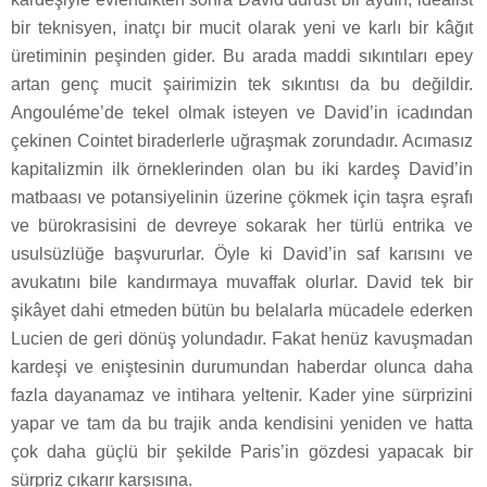
bir teknisyen, inatçı bir mucit olarak yeni ve karlı bir kâğıt
üretiminin peşinden gider. Bu arada maddi sıkıntıları epey
artan genç mucit şairimizin tek sıkıntısı da bu değildir.
Angouléme’de tekel olmak isteyen ve David’in icadından
çekinen Cointet biraderlerle uğraşmak zorundadır. Acımasız
kapitalizmin ilk örneklerinden olan bu iki kardeş David’in
matbaası ve potansiyelinin üzerine çökmek için taşra eşrafı
ve bürokrasisini de devreye sokarak her türlü entrika ve
usulsüzlüğe başvururlar. Öyle ki David’in saf karısını ve
avukatını bile kandırmaya muvaffak olurlar. David tek bir
şikâyet dahi etmeden bütün bu belalarla mücadele ederken
Lucien de geri dönüş yolundadır. Fakat henüz kavuşmadan
kardeşi ve eniştesinin durumundan haberdar olunca daha
fazla dayanamaz ve intihara yeltenir. Kader yine sürprizini
yapar ve tam da bu trajik anda kendisini yeniden ve hatta
çok daha güçlü bir şekilde Paris’in gözdesi yapacak bir
sürpriz çıkarır karşısına.