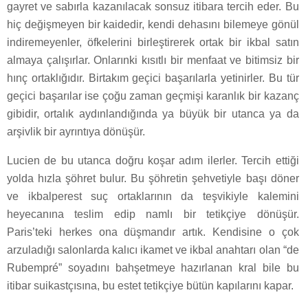
gayret ve sabırla kazanılacak sonsuz itibara tercih eder. Bu
hiç değişmeyen bir kaidedir, kendi dehasını bilemeye gönül
indiremeyenler, öfkelerini birleştirerek ortak bir ikbal satın
almaya çalışırlar. Onlarınki kısıtlı bir menfaat ve bitimsiz bir
hınç ortaklığıdır. Birtakım geçici başarılarla yetinirler. Bu tür
geçici başarılar ise çoğu zaman geçmişi karanlık bir kazanç
gibidir, ortalık aydınlandığında ya büyük bir utanca ya da
arşivlik bir ayrıntıya dönüşür.
Lucien de bu utanca doğru koşar adım ilerler. Tercih ettiği
yolda hızla şöhret bulur. Bu şöhretin şehvetiyle başı döner
ve ikbalperest suç ortaklarının da teşvikiyle kalemini
heyecanına teslim edip namlı bir tetikçiye dönüşür.
Paris’teki herkes ona düşmandır artık. Kendisine o çok
arzuladığı salonlarda kalıcı ikamet ve ikbal anahtarı olan “de
Rubempré” soyadını bahşetmeye hazırlanan kral bile bu
itibar suikastçısına, bu estet tetikçiye bütün kapılarını kapar.