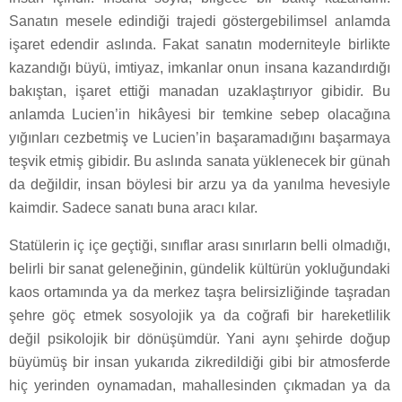
Sanatın mesele edindiği trajedi göstergebilimsel anlamda
işaret edendir aslında. Fakat sanatın moderniteyle birlikte
kazandığı büyü, imtiyaz, imkanlar onun insana kazandırdığı
bakıştan, işaret ettiği manadan uzaklaştırıyor gibidir. Bu
anlamda Lucien’in hikâyesi bir temkine sebep olacağına
yığınları cezbetmiş ve Lucien’in başaramadığını başarmaya
teşvik etmiş gibidir. Bu aslında sanata yüklenecek bir günah
da değildir, insan böylesi bir arzu ya da yanılma hevesiyle
kaimdir. Sadece sanatı buna aracı kılar.
Statülerin iç içe geçtiği, sınıflar arası sınırların belli olmadığı,
belirli bir sanat geleneğinin, gündelik kültürün yokluğundaki
kaos ortamında ya da merkez taşra belirsizliğinde taşradan
şehre göç etmek sosyolojik ya da coğrafi bir hareketlilik
değil psikolojik bir dönüşümdür. Yani aynı şehirde doğup
büyümüş bir insan yukarıda zikredildiği gibi bir atmosferde
hiç yerinden oynamadan, mahallesinden çıkmadan ya da