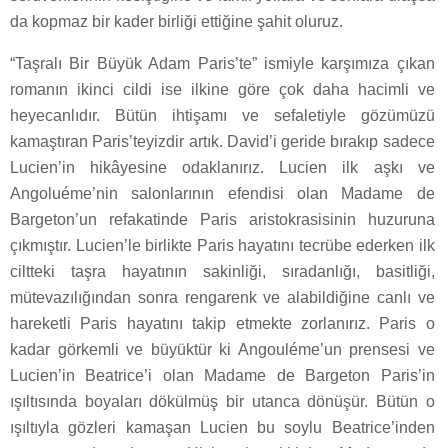
da kopmaz bir kader birliği ettiğine şahit oluruz.
“Taşralı Bir Büyük Adam Paris’te” ismiyle karşımıza çıkan
romanın ikinci cildi ise ilkine göre çok daha hacimli ve
heyecanlıdır. Bütün ihtişamı ve sefaletiyle gözümüzü
kamaştıran Paris’teyizdir artık. David’i geride bırakıp sadece
Lucien’in hikâyesine odaklanırız. Lucien ilk aşkı ve
Angoluéme’nin salonlarının efendisi olan Madame de
Bargeton’un refakatinde Paris aristokrasisinin huzuruna
çıkmıştır. Lucien’le birlikte Paris hayatını tecrübe ederken ilk
ciltteki taşra hayatının sakinliği, sıradanlığı, basitliği,
mütevazılığından sonra rengarenk ve alabildiğine canlı ve
hareketli Paris hayatını takip etmekte zorlanırız. Paris o
kadar görkemli ve büyüktür ki Angouléme’un prensesi ve
Lucien’in Beatrice’i olan Madame de Bargeton Paris’in
ışıltısında boyaları dökülmüş bir utanca dönüşür. Bütün o
ışıltıyla gözleri kamaşan Lucien bu soylu Beatrice’inden