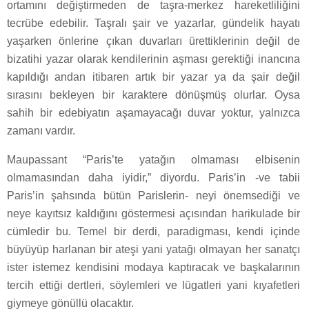
ortamını değiştirmeden de taşra-merkez hareketliliğini
tecrübe edebilir. Taşralı şair ve yazarlar, gündelik hayatı
yaşarken önlerine çıkan duvarları ürettiklerinin değil de
bizatihi yazar olarak kendilerinin aşması gerektiği inancına
kapıldığı andan itibaren artık bir yazar ya da şair değil
sırasını bekleyen bir karaktere dönüşmüş olurlar. Oysa
sahih bir edebiyatın aşamayacağı duvar yoktur, yalnızca
zamanı vardır.
Maupassant “Paris’te yatağın olmaması elbisenin
olmamasından daha iyidir,” diyordu. Paris’in -ve tabii
Paris’in şahsında bütün Parislerin- neyi önemsediği ve
neye kayıtsız kaldığını göstermesi açısından harikulade bir
cümledir bu. Temel bir derdi, paradigması, kendi içinde
büyüyüp harlanan bir ateşi yani yatağı olmayan her sanatçı
ister istemez kendisini modaya kaptıracak ve başkalarının
tercih ettiği dertleri, söylemleri ve lügatleri yani kıyafetleri
giymeye gönüllü olacaktır.