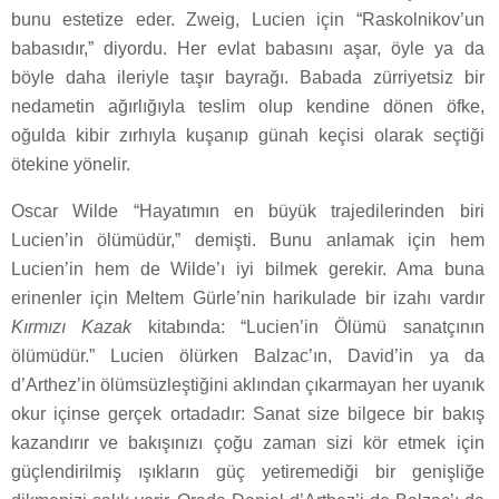
bunu estetize eder. Zweig, Lucien için “Raskolnikov’un
babasıdır,” diyordu. Her evlat babasını aşar, öyle ya da
böyle daha ileriyle taşır bayrağı. Babada zürriyetsiz bir
nedametin ağırlığıyla teslim olup kendine dönen öfke,
oğulda kibir zırhıyla kuşanıp günah keçisi olarak seçtiği
ötekine yönelir.
Oscar Wilde “Hayatımın en büyük trajedilerinden biri
Lucien’in ölümüdür,” demişti. Bunu anlamak için hem
Lucien’in hem de Wilde’ı iyi bilmek gerekir. Ama buna
erinenler için Meltem Gürle’nin harikulade bir izahı vardır
Kırmızı Kazak
kitabında: “Lucien’in Ölümü sanatçının
ölümüdür.” Lucien ölürken Balzac’ın, David’in ya da
d’Arthez’in ölümsüzleştiğini aklından çıkarmayan her uyanık
okur içinse gerçek ortadadır: Sanat size bilgece bir bakış
kazandırır ve bakışınızı çoğu zaman sizi kör etmek için
güçlendirilmiş ışıkların güç yetiremediği bir genişliğe