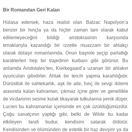
Bir Romandan Geri Kalan
Hülasa edersek, haza realist olan Balzac Napolyon’a
benzer bir hınçla ya da hiçbir zaman tam olarak kabul
edilemeyeceğini bildiği aristokrasinin karşısında
tırnaklarıyla kazandığı bir izzetle muazzam bir ahlakçı
olarak dolaşır romanlarında. Onun başrole seçip parlattığı
karakterleri hep bir trajedinin kurbanı gibi görünür. Bu
anlamda Aristotales’ten, Kierkegaard’a uzanan bir ahlakın
oyuncuları gibidirler. Ahlak bir tercih yapma kararlılığıdır.
Dürüstlük ile sahtekarlık, aşk ile aile, hınç ile sevgi ikilemi
arasında kalan kahraman, çıkmaz içine girer ve genellikle
de vicdanının sesine kulak tıkayarak tutkularına yenik düşer.
Lucien bu kahramanlar içerisinde en çok üzüldüğümüzdür.
Çoğu sanatçının yaptığı gibi, belki de Wilde bu kadar
etkileyen tarafı budur, kendisini satarak öldürür.
Kendisinden ve ölümünden de estetik bir haz devşirir ya da