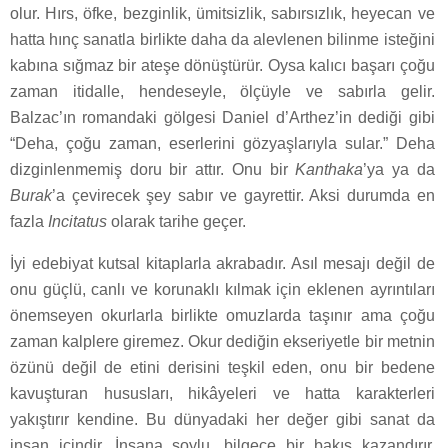
olur. Hırs, öfke, bezginlik, ümitsizlik, sabırsızlık, heyecan ve
hatta hınç sanatla birlikte daha da alevlenen bilinme isteğini
kabına sığmaz bir ateşe dönüştürür. Oysa kalıcı başarı çoğu
zaman itidalle, hendeseyle, ölçüyle ve sabırla gelir.
Balzac’ın romandaki gölgesi Daniel d’Arthez’in dediği gibi
“Deha, çoğu zaman, eserlerini gözyaşlarıyla sular.” Deha
dizginlenmemiş doru bir attır. Onu bir
Kanthaka
’ya ya da
Burak
’a çevirecek şey sabır ve gayrettir. Aksi durumda en
fazla
Incitatus
olarak tarihe geçer.
İyi edebiyat kutsal kitaplarla akrabadır. Asıl mesajı değil de
onu güçlü, canlı ve korunaklı kılmak için eklenen ayrıntıları
önemseyen okurlarla birlikte omuzlarda taşınır ama çoğu
zaman kalplere giremez. Okur dediğin ekseriyetle bir metnin
özünü değil de etini derisini teşkil eden, onu bir bedene
kavuşturan hususları, hikâyeleri ve hatta karakterleri
yakıştırır kendine. Bu dünyadaki her değer gibi sanat da
insan içindir. İnsana soylu, bilgece bir bakış kazandırır.