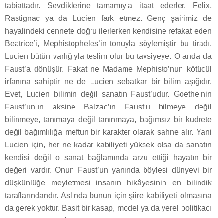
tabiattadır. Sevdiklerine tamamıyla itaat ederler. Felix,
Rastignac ya da Lucien fark etmez. Genç şairimiz de
hayalindeki cennete doğru ilerlerken kendisine refakat eden
Beatrice’i, Mephistopheles’in tonuyla söylemiştir bu tiradı.
Lucien bütün varlığıyla teslim olur bu tavsiyeye. O anda da
Faust’a dönüşür. Fakat ne Madame Mephisto’nun kötücül
irfanına sahiptir ne de Lucien sebatkar bir bilim aşığıdır.
Evet, Lucien bilimin değil sanatın Faust’udur. Goethe’nin
Faust’unun aksine Balzac’ın Faust’u bilmeye değil
bilinmeye, tanımaya değil tanınmaya, bağımsız bir kudrete
değil bağımlılığa meftun bir karakter olarak sahne alır. Yani
Lucien için, her ne kadar kabiliyeti yüksek olsa da sanatın
kendisi değil o sanat bağlamında arzu ettiği hayatın bir
değeri vardır. Onun Faust’un yanında böylesi dünyevi bir
düşkünlüğe meyletmesi insanın hikâyesinin en bilindik
taraflarındandır. Aslında bunun için şiire kabiliyeti olmasına
da gerek yoktur. Basit bir kasap, model ya da yerel politikacı