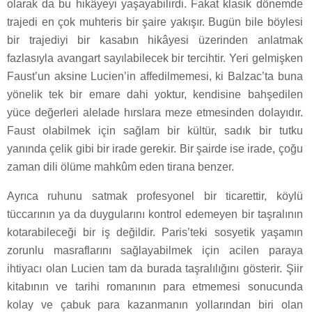
olarak da bu hikâyeyi yaşayabilirdi. Fakat klasik dönemde
trajedi en çok muhteris bir şaire yakışır. Bugün bile böylesi
bir trajediyi bir kasabın hikâyesi üzerinden anlatmak
fazlasıyla avangart sayılabilecek bir tercihtir. Yeri gelmişken
Faust’un aksine Lucien’in affedilmemesi, ki Balzac’ta buna
yönelik tek bir emare dahi yoktur, kendisine bahşedilen
yüce değerleri alelade hırslara meze etmesinden dolayıdır.
Faust olabilmek için sağlam bir kültür, sadık bir tutku
yanında çelik gibi bir irade gerekir. Bir şairde ise irade, çoğu
zaman dili ölüme mahkûm eden tirana benzer.
Ayrıca ruhunu satmak profesyonel bir ticarettir, köylü
tüccarının ya da duygularını kontrol edemeyen bir taşralının
kotarabileceği bir iş değildir. Paris’teki sosyetik yaşamın
zorunlu masraflarını sağlayabilmek için acilen paraya
ihtiyacı olan Lucien tam da burada taşralılığını gösterir. Şiir
kitabının ve tarihi romanının para etmemesi sonucunda
kolay ve çabuk para kazanmanın yollarından biri olan