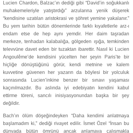
Lucien Chardon, Balzac’ın dediği gibi “David’in soğukkanlı
muhakemeleriyle yatıştırdığı” arzularına yenik düşerek
“kendisine uzatılan aristokrasi ve şöhret yemine yakalanır.”
Bu yem tarihin bütün dönemlerinde farklı kıyafetlerle arz-ı
endam etse de hep aynı yemdir. Her daim taşradan
merkeze, tenhadan kalabalığa, gölgeden ışığa, temkinden
televvüne davet eden bir tuzaktan ibarettir. Nasıl ki Lucien
Angoulême’de kendisini yücelten her şeyin Paris’te bir
hiçliğe dönüştüğünü görür, kendi metnine ve kalem
kuvvetine güvenen her yazarın da böylesi bir yolculuk
sonrasında Lucien’inkine benzer bir sınavı yaşaması
kaçınılmazdır. Bu aslında iyi edebiyatın kendini kabul
ettirme töreni, sancılı inisiyasyonundan başka bir şey
değildir.
Bach’ın ölüm döşeğindeyken “Daha kendimi anlatmaya
başlamadım ki,” dediği rivayet edilir. İsmet Özel “İnsan bu
dünyada bütün ömrünü ancak anlamaya çalışmakla