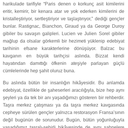
harikulade tarifiyle “Paris denen o korkunç asit kimilerini
eritir, kemirir, bir kenara atar ve yok ederken kimilerini de
kristalleştiriyor, sertleştiriyor ve taşlaştırıyor,” dediği gençler
bunlar. Rastignac, Bianchon, Giraud ya da George Duroy
gibiler bu savaşın galipleri. Lucien ve Julien Sorel gibiler
mağlup da olsalar görkemli bir hezimeti yüklenip edebiyat
tarihinin efsane karakterlerine dönüşüyor. Balzac bu
kavganın en büyük tarihçisi aslında. Bizzat kendi
hayatından damıttığı öfkenin ateşiyle parlayan güçlü
cümlelerinde hep şahit oluruz buna.
Bu aslında bütün bir insanlığın hikâyesidir. Bu anlamda
edebiyat, özellikle de şaheserleri aracılığıyla, bize hep aynı
şeyleri ya da tek bir anı yaşadığımızı gösteren bir rehberdir.
Taşra merkez çatışması ya da taşra merkez kavgasında
cepheye sürülen gençler yalnızca restorasyon Fransa’sının
değil bugünün de sorunudur. Bugün, bütün yoğunluğuyla
yaşadığımız taşralı-şehirli hikâyesinde de aynı sahnelere