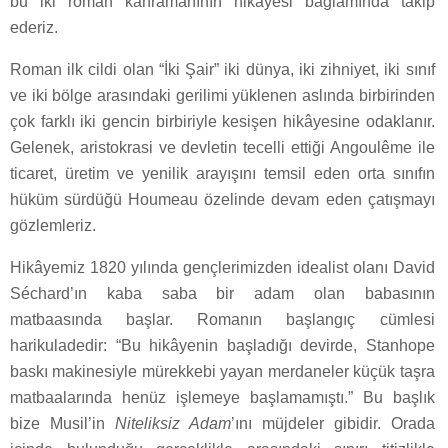
bu iki roman kahramanının hikâyesi bağlamında takip
ederiz.
Roman ilk cildi olan “İki Şair” iki dünya, iki zihniyet, iki sınıf
ve iki bölge arasındaki gerilimi yüklenen aslında birbirinden
çok farklı iki gencin birbiriyle kesişen hikâyesine odaklanır.
Gelenek, aristokrasi ve devletin tecelli ettiği Angoulême ile
ticaret, üretim ve yenilik arayışını temsil eden orta sınıfın
hüküm sürdüğü Houmeau özelinde devam eden çatışmayı
gözlemleriz.
Hikâyemiz 1820 yılında gençlerimizden idealist olanı David
Séchard’ın kaba saba bir adam olan babasının
matbaasında başlar. Romanın başlangıç cümlesi
harikuladedir: “Bu hikâyenin başladığı devirde, Stanhope
baskı makinesiyle mürekkebi yayan merdaneler küçük taşra
matbaalarında henüz işlemeye başlamamıştı.” Bu başlık
bize Musil’in
Niteliksiz Adam
’ını müjdeler gibidir. Orada