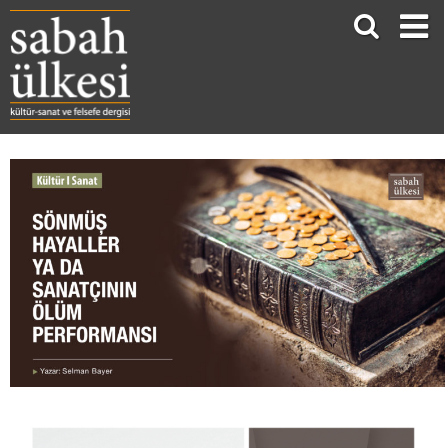
SÖNMÜŞ HAYALLER YA DA SANATÇININ ÖLÜM PERFORMANSI BİR ROMANDA GÖRDÜĞÜMÜZ