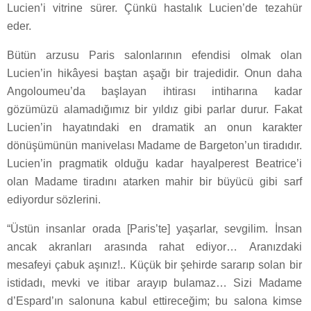
Lucien’i vitrine sürer. Çünkü hastalık Lucien’de tezahür
eder.
Bütün arzusu Paris salonlarının efendisi olmak olan
Lucien’in hikâyesi baştan aşağı bir trajedidir. Onun daha
Angoloumeu’da başlayan ihtirası intiharına kadar
gözümüzü alamadığımız bir yıldız gibi parlar durur. Fakat
Lucien’in hayatındaki en dramatik an onun karakter
dönüşümünün manivelası Madame de Bargeton’un tiradıdır.
Lucien’in pragmatik olduğu kadar hayalperest Beatrice’i
olan Madame tiradını atarken mahir bir büyücü gibi sarf
ediyordur sözlerini.
“Üstün insanlar orada [Paris’te] yaşarlar, sevgilim. İnsan
ancak akranları arasında rahat ediyor… Aranızdaki
mesafeyi çabuk aşınız!.. Küçük bir şehirde sararıp solan bir
istidadı, mevki ve itibar arayıp bulamaz… Sizi Madame
d’Espard’ın salonuna kabul ettireceğim; bu salona kimse