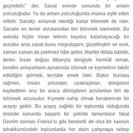
geçirebilir,” der. Sanat eninde sonunda bir anlam
yolculuğudur. Ya da anlam yolculuğunda insana eşlik eden
refiktir. Sanatçı anlamak istediği kadar bilinmek de ister.
Sanatın en temel arzularından biri bilinmek istemektir. Bu
aslında hiçbir insan tekinin kayıtsız kalamayacağı bir
arzudur ama sanat bunu meşrulaştırır, güzelleştirir ve evet,
zaman zaman da çekilmez hâle getirir. Marifet iltifata tabiidir,
derler. İnsan doğası itibarıyla dengiyle hemhâl olmak,
kendini anlayanların aynasında izlemek ve kıymetinin takdir
edildiğini görmek, tecrübe emek ister. Bütün bunlara
rağmen, insanı yolundan uzaklaştıran, dengesini
kaybettiren onu bir araca dönüştüren arzulardan biri de
bilinmek arzusudur. Kıymete sahip olmak beraberinde bir
arayışı getirir. Bu arayış sağlıklı bir toplumda olduğunda
önünde sonunda başarılı bir şekilde tamamlanır fakat
Devrim sonrası Fransa’sı gibi bereketli de olsa bir kaosun
tahakkümündeki toplumlarda her daim çatışmaya sebep