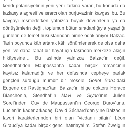
kendi potansiyelinin yeni yeni farkına varan, bu konuda da
fazlasıyla agresif ve ısrarcı olan burjuvazinin kavgası bu. Bu
kavgayı resmederken yalnızca büyük devrimlerin ya da
dönüşümlerin değil, toplumun bütün sıradanlığıyla yaşadığı
günlerin de temel hususlarından birine odaklanıyor Balzac.
Tarih boyunca kâh artarak kâh sönümlenerek de olsa daha
yeni ve daha rahat bir hayat için taşradan merkeze akışın
hikâyesine… Bu aslında yalnızca Balzac’ın değil,
Stendhal’den Maupassant’a kadar birçok romancının
kayıtsız kalamadığı ve her defasında cepheye parlak
gençleri sürdüğü mümbit bir mesele.
Goriot Baba
’daki
Eugene de Rastignac’tan, Balzac’ın bilge doktoru Horace
Bianchon’a, Stendhal’ın
Mavi ve Siyah
’ının Julien
Sorel’inden, Guy de Maupassant’ın George Duroy’una,
Lucien’in kader arkadaşı David Séchard’dan yine Balzac’ın
favori karakterlerinden biri olan “vicdanlı bilgin” Léon
Giraud’ya kadar birçok genci hatırlayalım. Stefan Zweig’ın