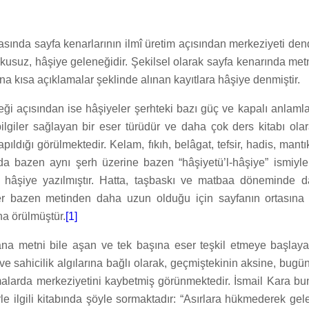
sında sayfa kenarlarının ilmî üretim açısından merkeziyeti den
şkusuz, hâşiye geleneğidir. Şekilsel olarak sayfa kenarında met
ına kısa açıklamalar şeklinde alınan kayıtlara hâşiye denmiştir.
eği açısından ise hâşiyeler şerhteki bazı güç ve kapalı anlamla
ilgiler sağlayan bir eser türüdür ve daha çok ders kitabı ola
apıldığı görülmektedir. Kelam, fıkıh, belâgat, tefsir, hadis, man
rda bazen aynı şerh üzerine bazen “hâşiyetü’l-hâşiye” ismiyle
 hâşiye yazılmıştır. Hatta, taşbaskı ve matbaa döneminde da
er bazen metinden daha uzun olduğu için sayfanın ortasına 
na örülmüştür.
[1]
ana metni bile aşan ve tek başına eser teşkil etmeye başlaya
ve sahicilik algılarına bağlı olarak, geçmiştekinin aksine, bugü
şmalarda merkeziyetini kaybetmiş görünmektedir. İsmail Kara bu
le ilgili kitabında şöyle sormaktadır: “Asırlara hükmederek ge