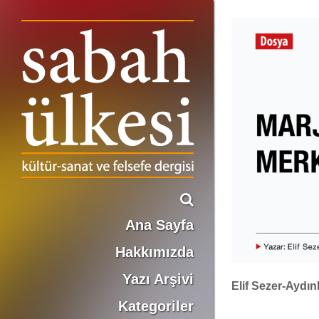
MARJİNAL Mİ MERKEZÎ Mİ? METİNSEL, İLMÎ VE SOSYAL BİR MEKÂN OLARAK KİTAP KENARLARI
Ana Sayfa
Hakkımızda
Yazı Arşivi
Elif Sezer-Aydınl
Kategoriler