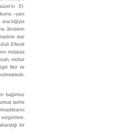
zel’in El-
 okuma –yani
aracılığıyla
ne âlimlerin
sipline dair
ullah Efendi
rını mütalaa
insah, mühür
gili fikir ve
görülmektedir.
den bağımsız
lumsal tarihe
madıklarını
 sürgünlere,
klandığı bir