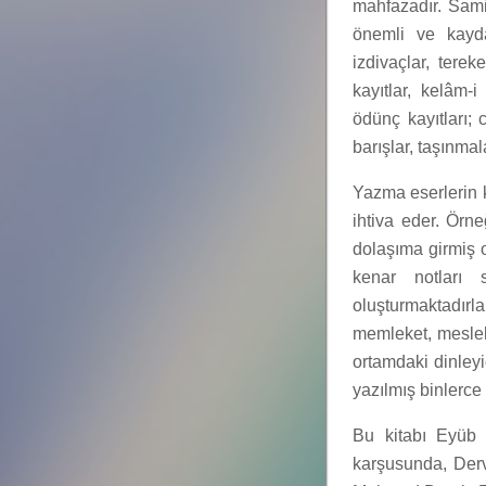
mahfazadır. Sami
önemli ve kayda 
izdivaçlar, tereke
kayıtlar, kelâm-i 
ödünç kayıtları; 
barışlar, taşınmal
Yazma eserlerin k
ihtiva eder. Örne
dolaşıma girmiş 
kenar notları s
oluşturmaktadırlar
memleket, meslek
ortamdaki dinleyic
yazılmış binlerce 
Bu kitabı Eyüb
karşusunda, Dervi