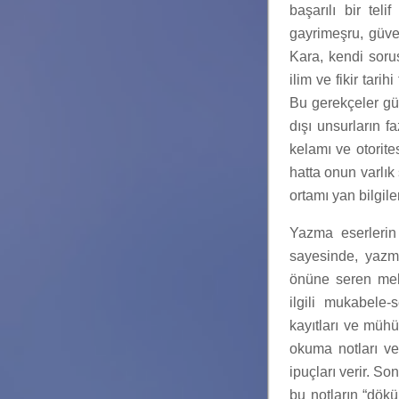
başarılı bir tel
gayrimeşru, güven
Kara, kendi sorus
ilim ve fikir tar
Bu gerekçeler gü
dışı unsurların 
kelamı ve otorit
hatta onun varlık
ortamı yan bilgile
Yazma eserlerin 
sayesinde, yazma
önüne seren mekâ
ilgili mukabele-
kayıtları ve müh
okuma notları ve
ipuçları verir. S
bu notların “dökü