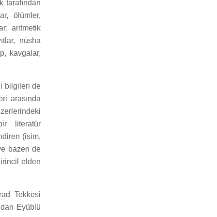
k tarafından
r, ölümler,
ar; aritmetik
ıtlar, nüsha
ıp, kavgalar,
 bilgileri de
eri arasında
üzerlerindeki
r literatür
ndiren (isim,
 ve bazen de
irincil elden
rad Tekkesi
dan Eyüblü