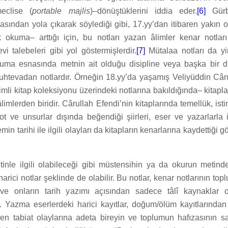
meclise (
portable majlis
)–dönüştüklerini iddia eder.
[6]
Gürbü
asından yola çıkarak söylediği gibi, 17.yy’dan itibaren yakın
 okuma– arttığı için, bu notları yazan âlimler kenar notları 
i talebeleri gibi yol göstermişlerdir.
[7]
Mütalaa notları da yi
kuma esnasında metnin ait olduğu disipline veya başka bir di
 muhtevadan notlardır. Örneğin 18.yy’da yaşamış Veliyüddin Câr
mli kitap koleksiyonu üzerindeki notlarına bakıldığında– kitapla
imlerden biridir. Cârullah Efendi’nin kitaplarında temellük, ist
ot ve unsurlar dışında beğendiği şiirleri, eser ve yazarlarla il
emin tarihi ile ilgili olayları da kitapların kenarlarına kaydettiği 
tinle ilgili olabileceği gibi müstensihin ya da okurun metin
arici notlar şeklinde de olabilir. Bu notlar, kenar notlarının top
e onların tarih yazımı açısından sadece tâlî kaynaklar ol
r. Yazma eserlerdeki harici kayıtlar, doğum/ölüm kayıtlarından
den tabiat olaylarına adeta bireyin ve toplumun hafızasının sa