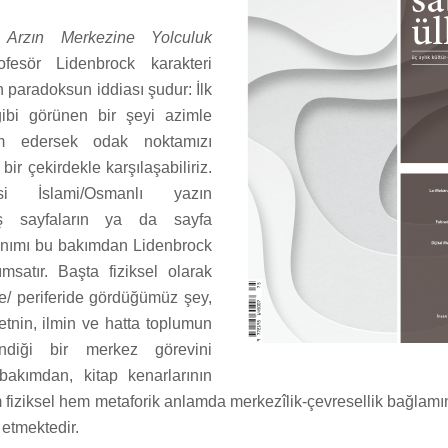
n
Arzın Merkezine Yolculuk
fesör Lidenbrock karakteri
 paradoksun iddiası şudur: İlk
gibi görünen bir şeyi azimle
 edersek odak noktamızı
bir çekirdekle karşılaşabiliriz.
i İslami/Osmanlı yazın
ş sayfaların ya da sayfa
lanımı bu bakımdan Lidenbrock
satır. Başta fiziksel olarak
e/ periferide gördüğümüz şey,
nin, ilmin ve hatta toplumun
endiği bir merkez görevini
 bakımdan, kitap kenarlarının
 fiziksel hem metaforik anlamda merkezîlik-çevresellik bağlam
etmektedir.