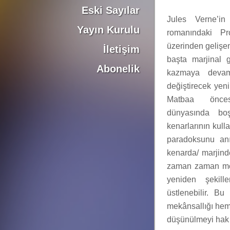
Eski Sayılar
Jules Verne’i
Yayın Kurulu
romanındaki Pro
üzerinden gelişen
İletişim
başta marjinal 
Abonelik
kazmaya devam
değiştirecek yeni 
Matbaa önces
dünyasında bo
kenarlarının kul
paradoksunu anım
kenarda/ marjind
zaman zaman met
yeniden şekill
üstlenebilir. Bu
mekânsallığı hem
düşünülmeyi hak 