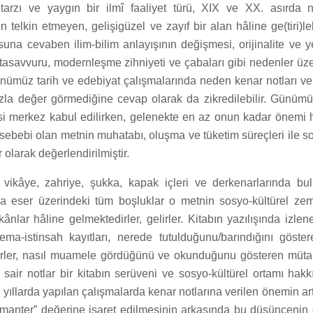
if tarzı ve yaygın bir ilmî faaliyet türü, XIX ve XX. asırda n
 telkin etmeyen, gelişigüzel ve zayıf bir alan hâline ge(tiri)leb
una cevaben ilim-bilim anlayışının değişmesi, orijinalite ve ye
ihi tasavvuru, modernleşme zihniyeti ve çabaları gibi nedenler üz
nümüz tarih ve edebiyat çalışmalarında neden kenar notları ve
fazla değer görmediğine cevap olarak da zikredilebilir. Günüm
esi merkez kabul edilirken, gelenekte en az onun kadar önemi 
 sebebi olan metnin muhatabı, oluşma ve tüketim süreçleri ile so
r olarak değerlendirilmiştir.
vikâye, zahriye, şukka, kapak içleri ve derkenarlarında bu
 eser üzerindeki tüm boşluklar o metnin sosyo-kültürel zem
nlar hâline gelmektedirler, gelirler. Kitabın yazılışında izle
sema-istinsah kayıtları, nerede tutulduğunu/barındığını göste
ürler, nasıl muamele gördüğünü ve okunduğunu gösteren müta
 sair notlar bir kitabın serüveni ve sosyo-kültürel ortamı hak
on yıllarda yapılan çalışmalarda kenar notlarına verilen önemin 
manter” değerine işaret edilmesinin arkasında bu düşüncenin et