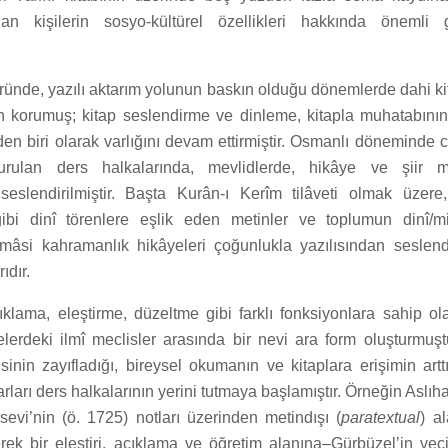
an kişilerin sosyo-kültürel özellikleri hakkında önemli 
ründe, yazılı aktarım yolunun baskın olduğu dönemlerde dahi ki
 korumuş; kitap seslendirme ve dinleme, kitapla muhatabının 
en biri olarak varlığını devam ettirmiştir. Osmanlı döneminde 
rulan ders halkalarında, mevlidlerde, hikâye ve şiir me
r seslendirilmiştir. Başta Kurân-ı Kerîm tilâveti olmak üzer
i dinî törenlere eşlik eden metinler ve toplumun dinî/mill
mâsi kahramanlık hikâyeleri çoğunlukla yazılısından seslend
ıdır.
ıklama, eleştirme, düzeltme gibi farklı fonksiyonlara sahip ol
erdeki ilmî meclisler arasında bir nevi ara form oluşturmuştu
isinin zayıfladığı, bireysel okumanın ve kitaplara erişimin artt
arları ders halkalarının yerini tutmaya başlamıştır. Örneğin Aslı
sevi’nin (ö. 1725) notları üzerinden metindışı (
paratextual
) a
erek bir eleştiri, açıklama ve öğretim alanına–Gürbüzel’in veci