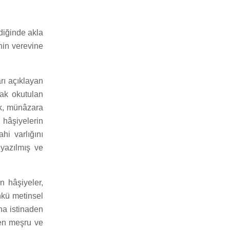
diğinde akla
nin verevine
rı açıklayan
rak okutulan
tık, münâzara
 hâşiyelerin
hi varlığını
yazılmış ve
n hâşiyeler,
nkü metinsel
na istinaden
len meşru ve