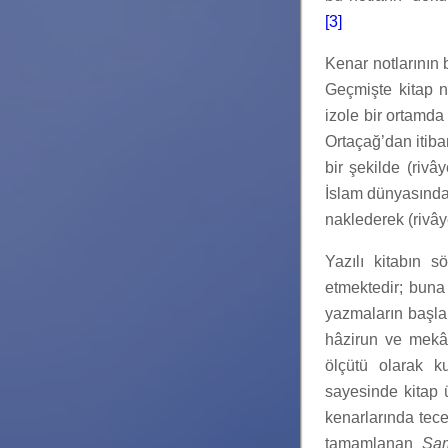
[3]
Kenar notlarının 
Geçmişte kitap n
izole bir ortamda
Ortaçağ’dan itiba
bir şekilde (rivây
İslam dünyasında 
naklederek (rivâyet
Yazılı kitabın 
etmektedir; buna 
yazmaların başla
hâzirun ve mekânı
ölçütü olarak ku
sayesinde kitap 
kenarlarında tece
tamamlanan
Şam