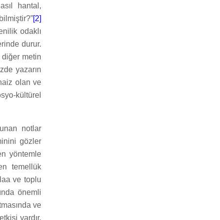
asıl hantal,
ilmiştir?”
[2]
nilik odaklı
erinde durur.
 diğer metin
üzde yazarın
haiz olan ve
syo-kültürel
lunan notlar
inini gözler
nen yöntemle
ren temellük
laa ve toplu
kında önemli
artmasında ve
kisi vardır.