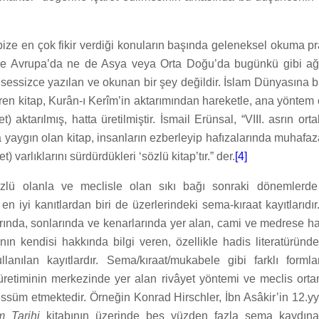
bize en çok fikir verdiği konuların başında geleneksel okuma prat
e Avrupa’da ne de Asya veya Orta Doğu’da bugünkü gibi ağır
 sessizce yazılan ve okunan bir şey değildir. İslam Dünyasına b
ren kitap, Kurân-ı Kerîm’in aktarımından hareketle, ana yöntem 
et) aktarılmış, hatta üretilmiştir. İsmail Erünsal, “VIII. asrın ort
yaygın olan kitap, insanların ezberleyip hafızalarında muhafaza 
) varlıklarını sürdürdükleri ‘sözlü kitap’tır.” der.
[4]
sözlü olanla ve meclisle olan sıkı bağı sonraki dönemler
en iyi kanıtlardan biri de üzerlerindeki sema-kıraat kayıtlarıdır
rında, sonlarında ve kenarlarında yer alan, cami ve medrese ha
n kendisi hakkında bilgi veren, özellikle hadis literatüründe 
llanılan kayıtlardır. Sema/kıraat/mukabele gibi farklı formla
üretiminin merkezinde yer alan rivâyet yöntemi ve meclis ortam
ssüm etmektedir. Örneğin Konrad Hirschler, İbn Asâkir’in 12.yy
 Tarihi
kitabının üzerinde beş yüzden fazla sema kaydın