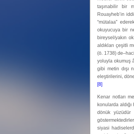
taşınabilir bir 
Rouayheb’in iddi
“mütalaa” ederek
okuyucuya bir nev
bireysel/yakın o
aldıkları çeşitli
(ö. 1738) de–haci
yoluyla okumuş âl
gibi metin dışı n
eleştirilerini, dön
[8]
Kenar notları me
konularda aldığı h
dönük yüzüdür v
göstermektedirle
siyasi hadiseler