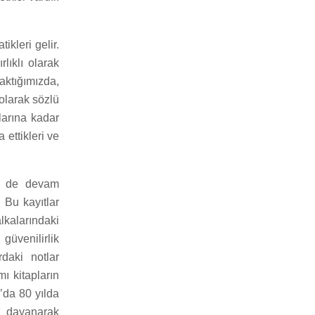
ikleri gelir.
lıklı olarak
aktığımızda,
olarak sözlü
alarına kadar
ettikleri ve
de de devam
. Bu kayıtlar
lkalarındaki
güvenilirlik
rdaki notlar
ı kitapların
’da 80 yılda
a dayanarak