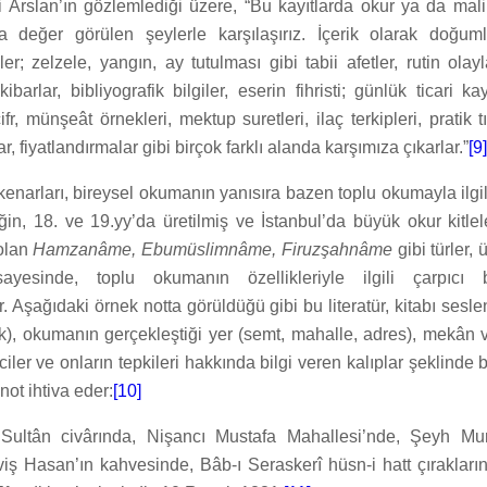
 Arslan’ın gözlemlediği üzere, “Bu kayıtlarda okur ya da mali
değer görülen şeylerle karşılaşırız. İçerik olarak doğumla
ler; zelzele, yangın, ay tutulması gibi tabii afetler, rutin olayl
kibarlar, bibliyografik bilgiler, eserin fihristi; günlük ticari kay
cifr, münşeât örnekleri, mektup suretleri, ilaç terkipleri, pratik t
ar, fiyatlandırmalar gibi birçok farklı alanda karşımıza çıkarlar.”
[9]
enarları, bireysel okumanın yanısıra bazen toplu okumayla ilgili
ğin, 18. ve 19.yy’da üretilmiş ve İstanbul’da büyük okur kitlel
olan
Hamzanâme, Ebumüslimnâme, Firuzşahnâme
gibi türler, 
ayesinde, toplu okumanın özellikleriyle ilgili çarpıcı bi
. Aşağıdaki örnek notta görüldüğü gibi bu literatür, kitabı sesle
), okumanın gerçekleştiği yer (semt, mahalle, adres), mekân
iler ve onların tepkileri hakkında bilgi veren kalıplar şeklinde b
not ihtiva eder:
[10]
 Sultân civârında, Nişancı Mustafa Mahallesi’nde, Şeyh Mu
ş Hasan’ın kahvesinde, Bâb-ı Seraskerî hüsn-i hatt çırakların