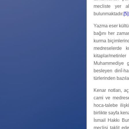
mecliste yer al
bulunmaktadır.
[5]
Yazma eser kültü
bağını her zaman
kurma biçimlerind
medreselerde ku
kitaplar/metinle
Muhammediye gib
besleyen dinî-ha
türlerinden bazılar
Kenar notları, aç
cami ve medresel
hoca-talebe ilişk
birlikte sayfa ken
İsmail Hakkı Bur
meclisi taklit ed