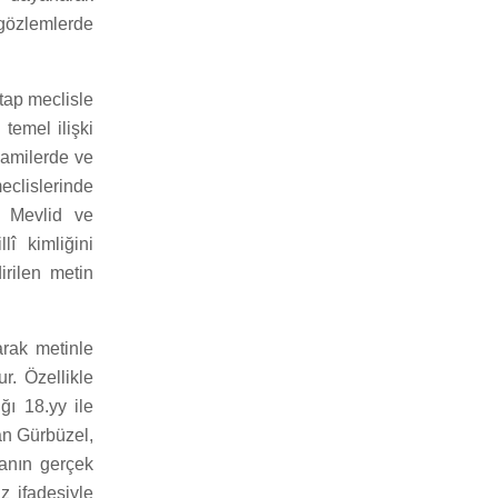
gözlemlerde
tap meclisle
temel ilişki
camilerde ve
clislerinde
e, Mevlid ve
î kimliğini
irilen metin
arak metinle
r. Özellikle
ığı 18.yy ile
han Gürbüzel,
lanın gerçek
z ifadesiyle