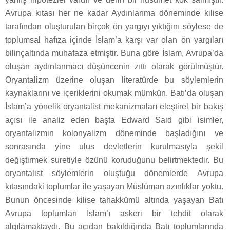
Avrupa kıtası her ne kadar Aydınlanma döneminde kilise
tarafından oluşturulan birçok ön yargıyı yıktığını söylese de
toplumsal hafıza içinde İslam’a karşı var olan ön yargıları
bilinçaltında muhafaza etmiştir. Buna göre İslam, Avrupa’da
oluşan aydınlanmacı düşüncenin zıttı olarak görülmüştür.
Oryantalizm üzerine oluşan literatürde bu söylemlerin
kaynaklarını ve içeriklerini okumak mümkün. Batı’da oluşan
İslam’a yönelik oryantalist mekanizmaları eleştirel bir bakış
açısı ile analiz eden başta Edward Said gibi isimler,
oryantalizmin kolonyalizm döneminde başladığını ve
sonrasında yine ulus devletlerin kurulmasıyla şekil
değiştirmek suretiyle özünü koruduğunu belirtmektedir. Bu
oryantalist söylemlerin oluştuğu dönemlerde Avrupa
kıtasındaki toplumlar ile yaşayan Müslüman azınlıklar yoktu.
Bunun öncesinde kilise tahakkümü altında yaşayan Batı
Avrupa toplumları İslam’ı askeri bir tehdit olarak
algılamaktaydı. Bu açıdan bakıldığında Batı toplumlarında