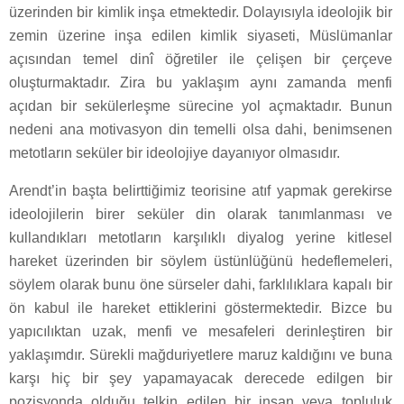
üzerinden bir kimlik inşa etmektedir. Dolayısıyla ideolojik bir
zemin üzerine inşa edilen kimlik siyaseti, Müslümanlar
açısından temel dinî öğretiler ile çelişen bir çerçeve
oluşturmaktadır. Zira bu yaklaşım aynı zamanda menfi
açıdan bir sekülerleşme sürecine yol açmaktadır. Bunun
nedeni ana motivasyon din temelli olsa dahi, benimsenen
metotların seküler bir ideolojiye dayanıyor olmasıdır.
Arendt’in başta belirttiğimiz teorisine atıf yapmak gerekirse
ideolojilerin birer seküler din olarak tanımlanması ve
kullandıkları metotların karşılıklı diyalog yerine kitlesel
hareket üzerinden bir söylem üstünlüğünü hedeflemeleri,
söylem olarak bunu öne sürseler dahi, farklılıklara kapalı bir
ön kabul ile hareket ettiklerini göstermektedir. Bizce bu
yapıcılıktan uzak, menfi ve mesafeleri derinleştiren bir
yaklaşımdır. Sürekli mağduriyetlere maruz kaldığını ve buna
karşı hiç bir şey yapamayacak derecede edilgen bir
pozisyonda olduğu telkin edilen bir insan veya topluluk