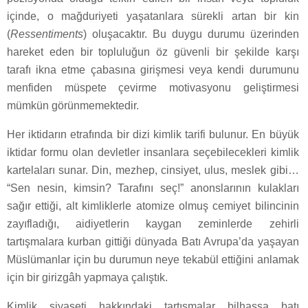
içinde, o mağduriyeti yaşatanlara sürekli artan bir kin
(
Ressentiments
) oluşacaktır. Bu duygu durumu üzerinden
hareket eden bir topluluğun öz güvenli bir şekilde karşı
tarafı ikna etme çabasına girişmesi veya kendi durumunu
menfiden müspete çevirme motivasyonu geliştirmesi
mümkün görünmemektedir.
Her iktidarın etrafında bir dizi kimlik tarifi bulunur. En büyük
iktidar formu olan devletler insanlara seçebilecekleri kimlik
kartelaları sunar. Din, mezhep, cinsiyet, ulus, meslek gibi…
“Sen nesin, kimsin? Tarafını seç!” anonslarının kulakları
sağır ettiği, alt kimliklerle atomize olmuş cemiyet bilincinin
zayıfladığı, aidiyetlerin kaygan zeminlerde zehirli
tartışmalara kurban gittiği dünyada Batı Avrupa’da yaşayan
Müslümanlar için bu durumun neye tekabül ettiğini anlamak
için bir girizgâh yapmaya çalıştık.
Kimlik siyaseti hakkındaki tartışmalar bilhassa batı