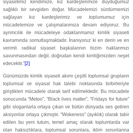
siyasetimiz kendimize, kız kardeşlerimize duyduğumuz
sağlıklı bir sevgiden doğar. Mücadelemizi sürdürmemizi
sağlayan kız kardeşlerimiz ve toplumumuz için
mücadelemize ve çalışmalarımıza devam ediyoruz. Bu
ayrımcılık ile mücadeleye odaklanmamız kimlik siyaseti
kavramında somutlaşmaktadır. İnanıyoruz ki en derin ve en
verimli radikal siyaset başkalarının bizim haklarımızı
savunmasından değil, doğrudan kendi kimliğimizden neşet
edecektir.”
[2]
Günümüzde kimlik siyaseti akımı çeşitli toplumsal grupların
toplumsal ve siyasal hak talebi noktasında birbirleriyle
giriştikleri mücadele olarak tarif edilmektedir. Bu mücadele
sonucunda “Metoo”, “Black lives matter”, “Fridays for future”
gibi sloganlarla ortaya çıkan ve bütün dünyada ses getiren
aksiyonlar ortaya çıkmıştır. “Wokeness” (ayıklık) olarak tabir
edilen bu yeni tutum, temel amaç olarak toplumlarda var
olan haksızlıklara, toplumsal sorunlara, iklim sorunlarına