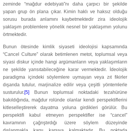
zeminde “mağdur edebiyatı”nı daha çarpıcı bir şekilde
yapan grup ön plana çıkar. Kimin haklı ve haksız olduğu
sorusu burada anlamını kaybetmektedir zira ideolojik
yaklaşım problemlere yönelik nesnel bir yaklaşımın yolunu
örtmektedir.
Bunun ötesinde kimlik siyaseti ideolojisi kapsamında
“Cancel Culture” olarak betimlenen metot, toplumsal veya
siyasi diskur içinde hangi argümanların veya yaklaşımların
ne şekilde yansıtabileceğine karar vermektedir. İdeolojik
paradigma içindeki söylemlere uymayan veya zıt fikirler
dışarıda tutulur, marjinalize edilir veya çeşitli yöntemlerle
susturulur.
[5]
Bunun toplumsal noktadaki tezahürüne
bakıldığında, mağdur rolünde olanlar kendi perspektiflerini
kitleselleştirerek dayatma yoluna girdikleri görülür. Bu
perspektifi kabul etmeyen perspektifler ise “cancel”
kavramının çağrıştırdığı üzere söylem düzeyinde
dışlanmakla karşı karşıya kalmaktadır. Bu noktada