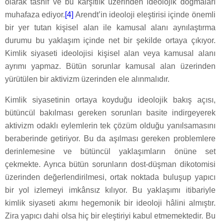
olarak tasnif ve bu karşıtlık üzerinden ideolojik dogmaları
muhafaza ediyor.
[4]
Arendt’in ideoloji eleştirisi içinde önemli
bir yer tutan kişisel alan ile kamusal alanı aynılaştırma
durumu bu yaklaşım içinde net bir şekilde ortaya çıkıyor.
Kimlik siyaseti ideolojisi kişisel alan veya kamusal alanı
ayrımı yapmaz. Bütün sorunlar kamusal alan üzerinden
yürütülen bir aktivizm üzerinden ele alınmalıdır.
Kimlik siyasetinin ortaya koyduğu ideolojik bakış açısı,
bütüncül bakılması gereken sorunları basite indirgeyerek
aktivizm odaklı eylemlerin tek çözüm olduğu yanılsamasını
beraberinde getiriyor. Bu da aşılması gereken problemlere
derinlemesine ve bütüncül yaklaşımların önüne set
çekmekte. Ayrıca bütün sorunların dost-düşman dikotomisi
üzerinden değerlendirilmesi, ortak noktada buluşup yapıcı
bir yol izlemeyi imkânsız kılıyor. Bu yaklaşımı itibariyle
kimlik siyaseti akımı hegemonik bir ideoloji hâlini almıştır.
Zira yapıcı dahi olsa hiç bir eleştiriyi kabul etmemektedir. Bu