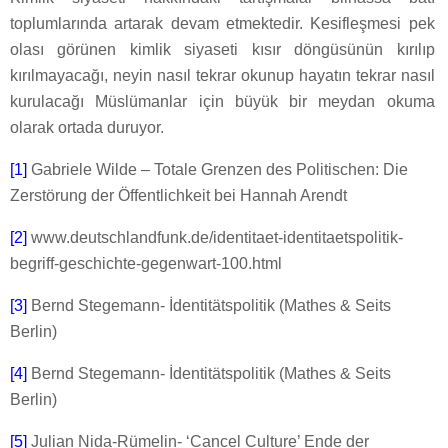
toplumlarında artarak devam etmektedir. Kesifleşmesi pek
olası görünen kimlik siyaseti kısır döngüsünün kırılıp
kırılmayacağı, neyin nasıl tekrar okunup hayatın tekrar nasıl
kurulacağı Müslümanlar için büyük bir meydan okuma
olarak ortada duruyor.
[1]
Gabriele Wilde – Totale Grenzen des Politischen: Die
Zerstörung der Öffentlichkeit bei Hannah Arendt
[2]
www.deutschlandfunk.de/identitaet-identitaetspolitik-
begriff-geschichte-gegenwart-100.html
[3]
Bernd Stegemann- İdentitätspolitik (Mathes & Seits
Berlin)
[4]
Bernd Stegemann- İdentitätspolitik (Mathes & Seits
Berlin)
[5]
Julian Nida-Rümelin- ‘Cancel Culture’ Ende der