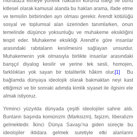
muhafaza etmeye yönelik haklarını koruma isteği ile bunu
kitlesel olarak kamusal alanda bu hakları arama, ifade etme
ve temsilin birbirinden ayrı olması gerekir. Arendt kötülüğü
sosyal ve toplumsal alan üzerinden tanımlarken, onun
temelinde düşünce yoksunluğu ve muhakeme eksikliğini
tespit eder. Muhakeme eksikliği Arendt’e göre insanlar
arasındaki rabıtaların kesilmesini sağlayan unsurdur.
Muhakemenin yok olmasıyla birlikte insanlar arasındaki
barışçıl diyalog kesilir ve yerine tek sesli, homojen,
farklılıkları yok sayan bir totaliterlik hâkim olur.
[1]
Bu
bağlamda dünyaya ideolojik olarak bakmaktan neyi kast
ettiğimizi ve bir sonraki adımda kimlik siyaset ile ilgisini ele
almak istiyoruz.
Yirminci yüzyılda dünyada çeşitli ideolojiler sahne aldı.
Bunların başında komünizm (Marksizm), faşizm, liberalizm
gelmektedir. İkinci Dünya Savaşı’na giden süreçte bu
ideolojiler iktidara gelmek suretiyle etki alanlarını