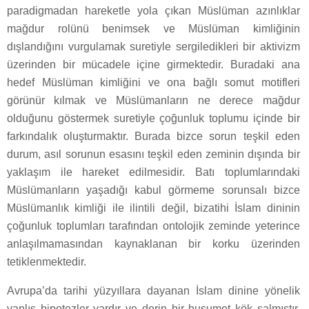
paradigmadan hareketle yola çıkan Müslüman azınlıklar
mağdur rolünü benimsek ve Müslüman kimliğinin
dışlandığını vurgulamak suretiyle sergiledikleri bir aktivizm
üzerinden bir mücadele içine girmektedir. Buradaki ana
hedef Müslüman kimliğini ve ona bağlı somut motifleri
görünür kılmak ve Müslümanların ne derece mağdur
olduğunu göstermek suretiyle çoğunluk toplumu içinde bir
farkındalık oluşturmaktır. Burada bizce sorun teşkil eden
durum, asıl sorunun esasını teşkil eden zeminin dışında bir
yaklaşım ile hareket edilmesidir. Batı toplumlarındaki
Müslümanların yaşadığı kabul görmeme sorunsalı bizce
Müslümanlık kimliği ile ilintili değil, bizatihi İslam dininin
çoğunluk toplumları tarafından ontolojik zeminde yeterince
anlaşılmamasından kaynaklanan bir korku üzerinden
tetiklenmektedir.
Avrupa’da tarihi yüzyıllara dayanan İslam dinine yönelik
yanlış hipotezler vardır ve derin bir husumet kök salmıştır.