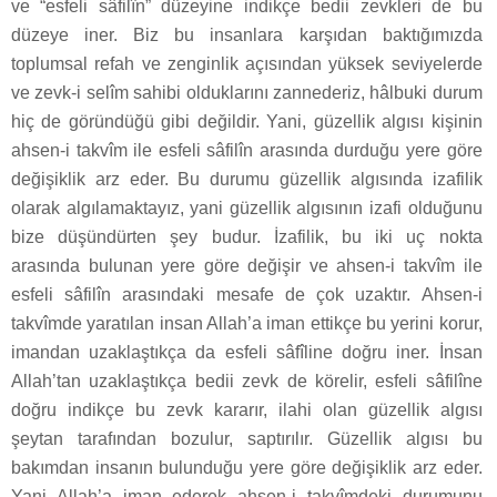
ve “esfeli sâfilîn” düzeyine indikçe bedii zevkleri de bu
düzeye iner. Biz bu insanlara karşıdan baktığımızda
toplumsal refah ve zenginlik açısından yüksek seviyelerde
ve zevk-i selîm sahibi olduklarını zannederiz, hâlbuki durum
hiç de göründüğü gibi değildir. Yani, güzellik algısı kişinin
ahsen-i takvîm ile esfeli sâfilîn arasında durduğu yere göre
değişiklik arz eder. Bu durumu güzellik algısında izafilik
olarak algılamaktayız, yani güzellik algısının izafi olduğunu
bize düşündürten şey budur. İzafilik, bu iki uç nokta
arasında bulunan yere göre değişir ve ahsen-i takvîm ile
esfeli sâfilîn arasındaki mesafe de çok uzaktır. Ahsen-i
takvîmde yaratılan insan Allah’a iman ettikçe bu yerini korur,
imandan uzaklaştıkça da esfeli sâfîline doğru iner. İnsan
Allah’tan uzaklaştıkça bedii zevk de körelir, esfeli sâfilîne
doğru indikçe bu zevk kararır, ilahi olan güzellik algısı
şeytan tarafından bozulur, saptırılır. Güzellik algısı bu
bakımdan insanın bulunduğu yere göre değişiklik arz eder.
Yani Allah’a iman ederek ahsen-i takvîmdeki durumunu