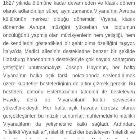
1827 yılında ölümüne kadar devam eden ve klasik dönem
olarak adlandırılan süreç, aynı zamanda Viyana’nın Avrupa
kültürünün merkezi olduğu dönemdir. Viyana, klasik
dönemde Avrupa müziğini yükselten ve toplumun
öncülüğünü yapmış olan müzisyenlerin hem yetiştiği, hem
de kendilerini gösterdikleri bir şehir olma özelliğini taşıyor.
İtalya’da Medici ailesinin desteklerine benzer bir şekilde
Habsburg hanedanının destekleriyle çok sayıda sanatçının
yetiştiğini unutmamalıyız. Joseph Haydn’ın, her hafta
Viyana’nın halka açık farklı noktalarında seslendirilmek
üzere kuartetler bestelediğinin de altını çizmek gerekir. Bu
besteleri, patronu Esterhazy’nin talepleri ile besteleyen
Haydn, belki de Viyanalıların kültür seviyesini
yükseltmekteydi. Her hafta açık havada ücretsiz olarak
gerçekleştirilen bu müzikli sunumlar, muhtemeldir ki nitelikli
Viyanalıların da yetişmesine katkı sağladı. Ardından,
“nitelikli Viyanalılar”, nitelikli müzikler besteleyen “nitelikli ve