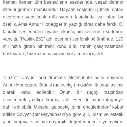
hemen hemen tüm bestecilerin eserlerinde, yaşadıklarının
izlerini görmek mümkündür. Hayatın seslerini işitmek, onları
eserlerine yansıtmak müzisyenin tabiatında var olan bir
özellik. Ama Arthur Honegger’in yaptığı biraz daha farklı. O,
tabiatın seslerinden ziyade teknolojinin seslerini eserlerine
yansıttı. “Pasifik 231” adlı eserinin senfonik bölümünde, 120
mil hızla giden bir treni konu aldı; trenin çalışmasından
başlayarak, hız kazanmasını ve yol almasını işledi.
“Hazreti Davud” adlı dramatik Mezmur ile adını duyuran
Arthur Honegger, fütürist (gelecekçi) müziğin ilk uygulayıcısı
olarak kabul edilebilir. Onun, bir rugby maçından
esinlenerek yazdığı “Rugby” adlı eseri de aynı kategoriye
dâhil edilebilir. Mesela “gelecekçi şiirin öncülerinden” kabul
edilen Sovyet şair Mayakovski’ye göre şiir, lirizm ve estetik
gibi, burjuva sınıfının önyargılı değerlerinden sıyrılmalıdır;