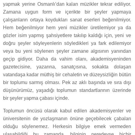
yapmak yerine Osmanlı’dan kalan müzikler tekrar ediliyor.
Zamana uygun form ve içerikte bir şeyler yapmaya
çalışanların ortaya koydukları sanat eserleri beğenilmiyor.
Hem beğenilmiyor hem yeni müzikler üretilemiyor ya da
gözler isim yapmış şahsiyetlere takılıp kaldığı için, yeni ve
doğru şeyler söyleyenlerin söyledikleri ya fark edilemiyor
veya bu yeni söylenen şeyler zamane algısının yanından
geçip gidiyor. Daha da vahim olanı, akademisyeninden
gazetecisine, yazarına, sanatçısına, sokakta dolaşan
vatandaşa kadar müthiş bir cehaletin ve düzeysizliğin bütün
bir toplumu sarmış olması. Pek az aklı başında ve sıra dışı
düşünürümüz, yaşadığı toplumun standartlarının üzerinde
bir şeyler yapma çabası içinde.
Toplumun öncüsü olarak kabul edilen akademisyenler ve
üniversitenin de yozlaşmanın önüne geçebilecek çabaları
olduğu söylenemez. Herkesin bilgiye emek vermeden
ulaşabildiği bu zamanda, bilginin neredeyse hiçbir