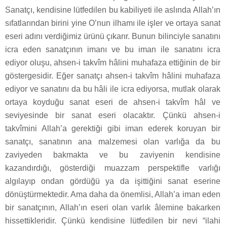
Sanatçı, kendisine lütfedilen bu kabiliyeti ile aslında Allah’ın
sıfatlarından birini yine O’nun ilhamı ile işler ve ortaya sanat
eseri adını verdiğimiz ürünü çıkarır. Bunun bilinciyle sanatını
icra eden sanatçının imanı ve bu iman ile sanatını icra
ediyor oluşu, ahsen-i takvîm hâlini muhafaza ettiğinin de bir
göstergesidir. Eğer sanatçı ahsen-i takvîm hâlini muhafaza
ediyor ve sanatını da bu hâli ile icra ediyorsa, mutlak olarak
ortaya koyduğu sanat eseri de ahsen-i takvîm hâl ve
seviyesinde bir sanat eseri olacaktır. Çünkü ahsen-i
takvîmini Allah’a gerektiği gibi iman ederek koruyan bir
sanatçı, sanatının ana malzemesi olan varlığa da bu
zaviyeden bakmakta ve bu zaviyenin kendisine
kazandırdığı, gösterdiği muazzam perspektifle varlığı
algılayıp ondan gördüğü ya da işittiğini sanat eserine
dönüştürmektedir. Ama daha da önemlisi, Allah’a iman eden
bir sanatçının, Allah’ın eseri olan varlık âlemine bakarken
hissettikleridir. Çünkü kendisine lütfedilen bir nevi “ilahi