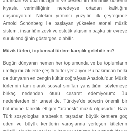
ardından Avrupa müziğinin ve bestecinin romantik döneme
kıyasla verimliliğinin neredeyse ortadan kalktığını
düşünüyorum. Nitekim yirminci yüzyılın ilk çeyreğinde
Arnold Schönberg ile başlayan yükselen atonal müzik
sistemi, insanlığın zevk ve estetik algısının başka bir evreye
sürüklendiğinin göstergesi olabilir.
Müzik türleri, toplumsal türlere karşılık gelebilir mi?
Bugün dünyanın hemen her toplumunda ve bu toplumların
ürettiği müziklerde çeşitli türler yer alıyor. Bu bakımdan belki
de dünyanın en zengin kültür coğrafyası Anadolu’dur. Müzik
türlerinin tam olarak sosyal sınıfları yansıttığını söylemeye
birkaç nedenden ötürü cesaret edemiyorum: Bu
nedenlerden bir tanesi de, Türkiye’de sürecin önemli bir
bölümüne tanıklık ettiğim “arabesk” müzik olgusudur. Bazı
Türk sosyologları arabeskin, taşradan büyük kentlere göç
eden ve büyük kentlerin varoşlarına yerleşen kitlelerin