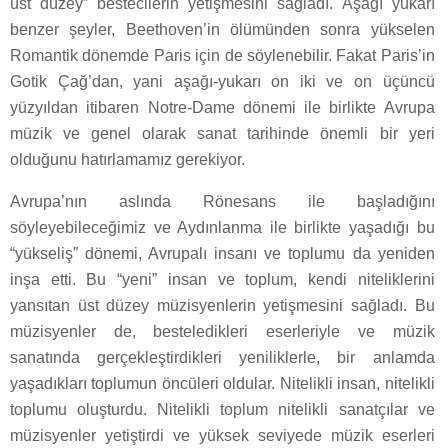
üst düzey” bestecilerin yetişmesini sağladı. Aşağı yukarı
benzer şeyler, Beethoven’in ölümünden sonra yükselen
Romantik dönemde Paris için de söylenebilir. Fakat Paris’in
Gotik Çağ’dan, yani aşağı-yukarı on iki ve on üçüncü
yüzyıldan itibaren Notre-Dame dönemi ile birlikte Avrupa
müzik ve genel olarak sanat tarihinde önemli bir yeri
olduğunu hatırlamamız gerekiyor.
Avrupa’nın aslında Rönesans ile başladığını
söyleyebileceğimiz ve Aydınlanma ile birlikte yaşadığı bu
“yükseliş” dönemi, Avrupalı insanı ve toplumu da yeniden
inşa etti. Bu “yeni” insan ve toplum, kendi niteliklerini
yansıtan üst düzey müzisyenlerin yetişmesini sağladı. Bu
müzisyenler de, besteledikleri eserleriyle ve müzik
sanatında gerçekleştirdikleri yeniliklerle, bir anlamda
yaşadıkları toplumun öncüleri oldular. Nitelikli insan, nitelikli
toplumu oluşturdu. Nitelikli toplum nitelikli sanatçılar ve
müzisyenler yetiştirdi ve yüksek seviyede müzik eserleri