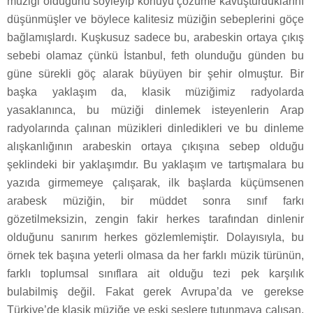
müziği olduğunu söyleyip konuyu çözüme kavuşturduklarını
düşünmüşler ve böylece kalitesiz müziğin sebeplerini göçe
bağlamışlardı. Kuşkusuz sadece bu, arabeskin ortaya çıkış
sebebi olamaz çünkü İstanbul, feth olunduğu günden bu
güne sürekli göç alarak büyüyen bir şehir olmuştur. Bir
başka yaklaşım da, klasik müziğimiz radyolarda
yasaklanınca, bu müziği dinlemek isteyenlerin Arap
radyolarında çalınan müzikleri dinledikleri ve bu dinleme
alışkanlığının arabeskin ortaya çıkışına sebep olduğu
şeklindeki bir yaklaşımdır. Bu yaklaşım ve tartışmalara bu
yazıda girmemeye çalışarak, ilk başlarda küçümsenen
arabesk müziğin, bir müddet sonra sınıf farkı
gözetilmeksizin, zengin fakir herkes tarafından dinlenir
olduğunu sanırım herkes gözlemlemiştir. Dolayısıyla, bu
örnek tek başına yeterli olmasa da her farklı müzik türünün,
farklı toplumsal sınıflara ait olduğu tezi pek karşılık
bulabilmiş değil. Fakat gerek Avrupa’da ve gerekse
Türkiye’de klasik müziğe ve eski seslere tutunmaya çalışan,