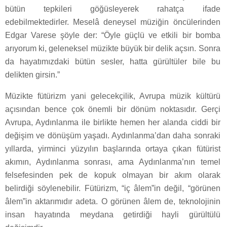
bütün tepkileri göğüsleyerek rahatça ifade
edebilmektedirler. Meselâ deneysel müziğin öncülerinden
Edgar Varese şöyle der: “Öyle güçlü ve etkili bir bomba
arıyorum ki, geleneksel müzikte büyük bir delik açsın. Sonra
da hayatımızdaki bütün sesler, hatta gürültüler bile bu
delikten girsin.”
Müzikte fütürizm yani gelecekçilik, Avrupa müzik kültürü
açısından bence çok önemli bir dönüm noktasıdır. Gerçi
Avrupa, Aydınlanma ile birlikte hemen her alanda ciddi bir
değişim ve dönüşüm yaşadı. Aydınlanma’dan daha sonraki
yıllarda, yirminci yüzyılın başlarında ortaya çıkan fütürist
akımın, Aydınlanma sonrası, ama Aydınlanma’nın temel
felsefesinden pek de kopuk olmayan bir akım olarak
belirdiği söylenebilir. Fütürizm, “iç âlem”in değil, “görünen
âlem”in aktarımıdır adeta. O görünen âlem de, teknolojinin
insan hayatında meydana getirdiği hayli gürültülü