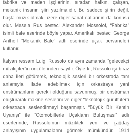
fabrika ve maden işçilerinin, sıradan halkın, çalışan,
mekanik insanın şiiri yazılmalıdır. Bu sadece şiirin değil,
başta müzik olmak üzere diğer sanat dallarının da konusu
olur. Mesela Rus besteci Alexander Mossolof, “Fabrika”
isimli bale eserinde böyle yapar. Amerikalı besteci George
Antheil “Mekanik Bale” adlı eserinde uçak pervaneleri
kullanır.
İtalyan ressam Luigi Russolo da aynı zamanda “gelecekçi
müzikçiler”in öncülerinden sayılır. Öyle ki, Russolo işi biraz
daha ileri götürerek, teknolojik sesleri bir orkestrada tam
anlamıyla ifade edebilmek için orkestraya yeni
enstrümanların gerekli olduğunu savunmuş, bir enstrüman
oluşturarak makine seslerini ve diğer “teknolojik gürültüler”i
orkestrada seslendirmeyi başarmıştır. “Büyük Bir Kentin
Uyanışı” ile “Otomobillerle Uçakların Buluşması” adlı
eserlerinde, Russolo’nun müzikteki yeni ve çağdaş
anlayışının uygulamalarını görmek mümkündür. 1914