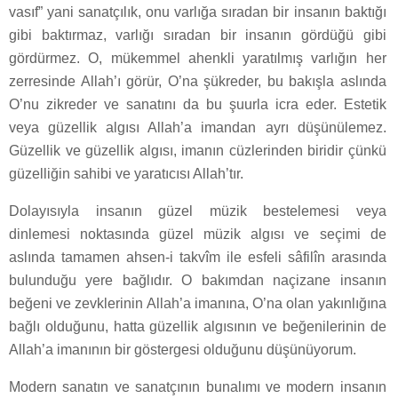
vasıf” yani sanatçılık, onu varlığa sıradan bir insanın baktığı
gibi baktırmaz, varlığı sıradan bir insanın gördüğü gibi
gördürmez. O, mükemmel ahenkli yaratılmış varlığın her
zerresinde Allah’ı görür, O’na şükreder, bu bakışla aslında
O’nu zikreder ve sanatını da bu şuurla icra eder. Estetik
veya güzellik algısı Allah’a imandan ayrı düşünülemez.
Güzellik ve güzellik algısı, imanın cüzlerinden biridir çünkü
güzelliğin sahibi ve yaratıcısı Allah’tır.
Dolayısıyla insanın güzel müzik bestelemesi veya
dinlemesi noktasında güzel müzik algısı ve seçimi de
aslında tamamen ahsen-i takvîm ile esfeli sâfilîn arasında
bulunduğu yere bağlıdır. O bakımdan naçizane insanın
beğeni ve zevklerinin Allah’a imanına, O’na olan yakınlığına
bağlı olduğunu, hatta güzellik algısının ve beğenilerinin de
Allah’a imanının bir göstergesi olduğunu düşünüyorum.
Modern sanatın ve sanatçının bunalımı ve modern insanın