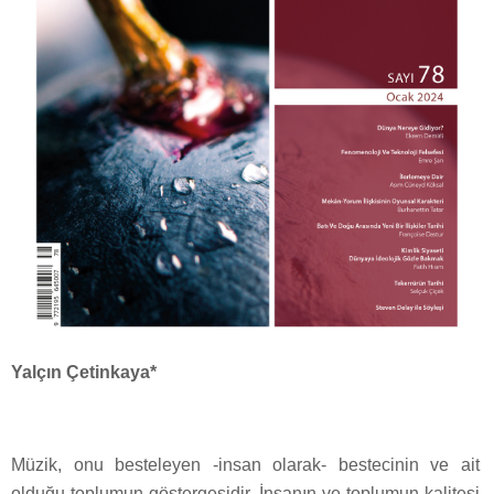
Yalçın Çetinkaya*
Müzik, onu besteleyen -insan olarak- bestecinin ve ait
olduğu toplumun göstergesidir. İnsanın ve toplumun kalitesi