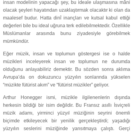
insan modelinin yapacağı şey, bu ideale ulaşmasına mâni
olacak şeyleri hayatından uzaklaştırmak olacaktır ki olan da
maalesef budur. Hatta dinî inançları ve kutsal kabul ettiği
değerleri bile bu ideal uğruna terk edilebilmektedir. Özellikle
Müslümanlar arasında bunu ziyadesiyle görebilmek
mümkündür.
Eğer müzik, insan ve toplumun göstergesi ise o halde
müzikleri inceleyerek insan ve toplumun ne durumda
olduğunu anlayabiliriz demektir. Bu sözden sonra aklıma
Avrupa’da on dokuzuncu yüzyılın sonlarında yükselen
“müzikte fütürist akım” ve “fütürist müzikler” geliyor.
Arthur Honegger ismi, müzikle ilgilenenlerin dışında
herkesin bildiği bir isim değildir. Bu Fransız asıllı İsviçreli
müzik adamı, yirminci yüzyıl müziğinin seyrini önemli
biçimde etkileyecek bir yenilik gerçekleştirdi; yaşadığı
yüzyılın seslerini müziğinde yansıtmaya çalıştı. Gerçi