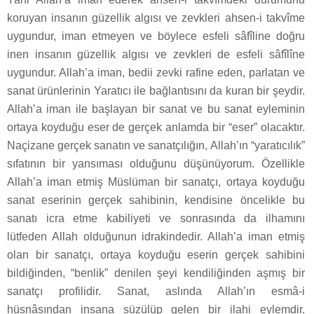
koruyan insanın güzellik algısı ve zevkleri ahsen-i takvîme
uygundur, iman etmeyen ve böylece esfeli sâfîline doğru
inen insanın güzellik algısı ve zevkleri de esfeli sâfîlîne
uygundur. Allah’a iman, bedii zevki rafine eden, parlatan ve
sanat ürünlerinin Yaratıcı ile bağlantısını da kuran bir şeydir.
Allah’a iman ile başlayan bir sanat ve bu sanat eyleminin
ortaya koyduğu eser de gerçek anlamda bir “eser” olacaktır.
Naçizane gerçek sanatın ve sanatçılığın, Allah’ın “yaratıcılık”
sıfatının bir yansıması olduğunu düşünüyorum. Özellikle
Allah’a iman etmiş Müslüman bir sanatçı, ortaya koyduğu
sanat eserinin gerçek sahibinin, kendisine öncelikle bu
sanatı icra etme kabiliyeti ve sonrasında da ilhamını
lütfeden Allah olduğunun idrakindedir. Allah’a iman etmiş
olan bir sanatçı, ortaya koyduğu eserin gerçek sahibini
bildiğinden, “benlik” denilen şeyi kendiliğinden aşmış bir
sanatçı profilidir. Sanat, aslında Allah’ın esmâ-i
hüsnâsından insana süzülüp gelen bir ilahi eylemdir.