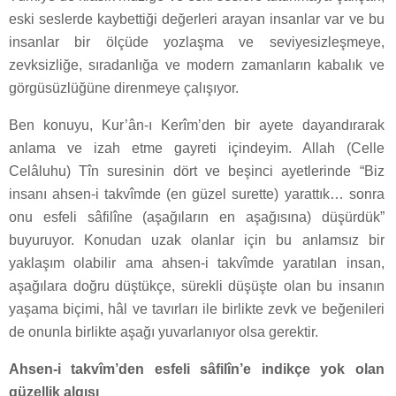
eski seslerde kaybettiği değerleri arayan insanlar var ve bu
insanlar bir ölçüde yozlaşma ve seviyesizleşmeye,
zevksizliğe, sıradanlığa ve modern zamanların kabalık ve
görgüsüzlüğüne direnmeye çalışıyor.
Ben konuyu, Kur’ân-ı Kerîm’den bir ayete dayandırarak
anlama ve izah etme gayreti içindeyim. Allah (Celle
Celâluhu) Tîn suresinin dört ve beşinci ayetlerinde “Biz
insanı ahsen-i takvîmde (en güzel surette) yarattık… sonra
onu esfeli sâfilîne (aşağıların en aşağısına) düşürdük”
buyuruyor. Konudan uzak olanlar için bu anlamsız bir
yaklaşım olabilir ama ahsen-i takvîmde yaratılan insan,
aşağılara doğru düştükçe, sürekli düşüşte olan bu insanın
yaşama biçimi, hâl ve tavırları ile birlikte zevk ve beğenileri
de onunla birlikte aşağı yuvarlanıyor olsa gerektir.
Ahsen-i takvîm’den esfeli sâfilîn’e indikçe yok olan
güzellik algısı