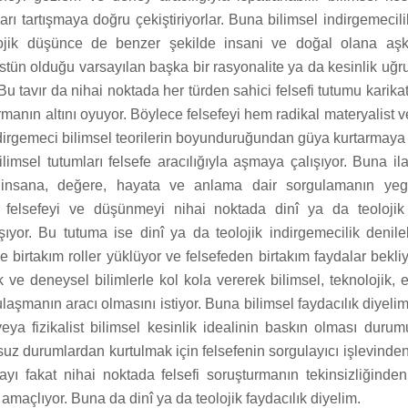
rı tartışmaya doğru çekiştiriyorlar. Buna bilimsel indirgemecilik
ojik düşünce de benzer şekilde insani ve doğal olana aşkı
stün olduğu varsayılan başka bir rasyonalite ya da kesinlik uğru
 Bu tavır da nihai noktada her türden sahici felsefi tutumu karika
rmanın altını oyuyor. Böylece felsefeyi hem radikal materyalist ve
dirgemeci bilimsel teorilerin boyunduruğundan güya kurtarmay
limsel tutumları felsefe aracılığıyla aşmaya çalışıyor. Buna il
e, insana, değere, hayata ve anlama dair sorgulamanın ye
i felsefeyi ve düşünmeyi nihai noktada dinî ya da teoloji
ıyor. Bu tutuma ise dinî ya da teolojik indirgemecilik denilebi
 birtakım roller yüklüyor ve felsefeden birtakım faydalar bekliyo
k ve deneysel bilimlerle kol kola vererek bilimsel, teknolojik,
ulaşmanın aracı olmasını istiyor. Buna bilimsel faydacılık diyelim
veya fizikalist bilimsel kesinlik idealinin baskın olması duru
uz durumlardan kurtulmak için felsefenin sorgulayıcı işlevinden
yı fakat nihai noktada felsefi soruşturmanın tekinsizliğinde
amaçlıyor. Buna da dinî ya da teolojik faydacılık diyelim.