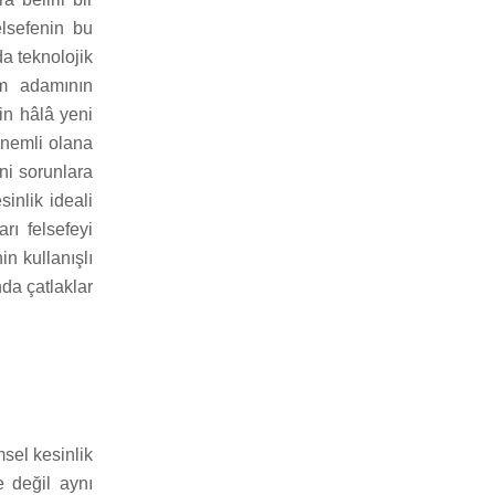
lsefenin bu
da teknolojik
im adamının
çin hâlâ yeni
önemli olana
ni sorunlara
inlik ideali
rı felsefeyi
in kullanışlı
nda çatlaklar
sel kesinlik
e değil aynı