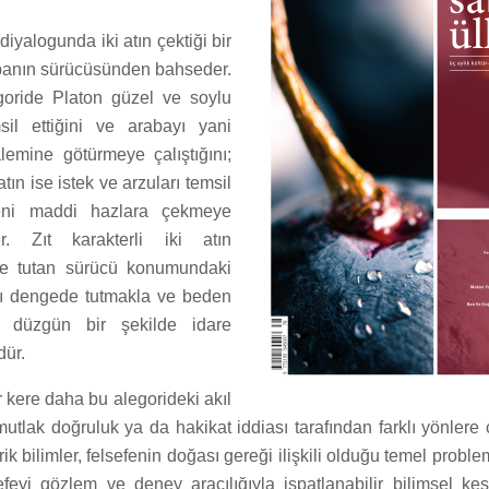
diyalogunda iki atın çektiği bir
banın sürücüsünden bahseder.
oride Platon güzel ve soylu
sil ettiğini ve arabayı yani
lemine götürmeye çalıştığını;
tın ise istek ve arzuları temsil
deni maddi hazlara çekmeye
ler. Zıt karakterli iki atın
nde tutan sürücü konumundaki
 atı dengede tutmakla ve beden
u düzgün bir şekilde idare
ür.
 kere daha bu alegorideki akıl
 mutlak doğruluk ya da hakikat iddiası tarafından farklı yönlere çe
ik bilimler, felsefenin doğası gereği ilişkili olduğu temel problem
efeyi gözlem ve deney aracılığıyla ispatlanabilir bilimsel kesi