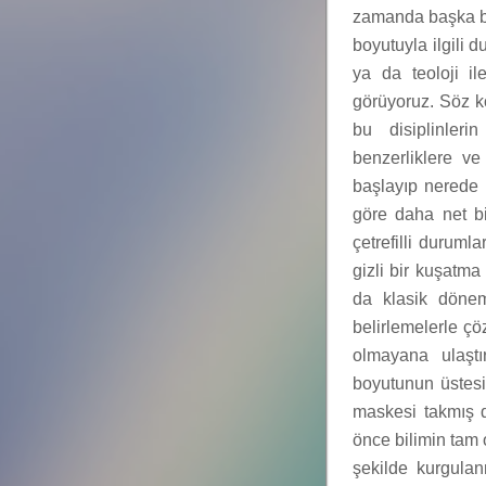
zamanda başka bir 
boyutuyla ilgili 
ya da teoloji il
görüyoruz. Söz ko
bu disiplinleri
benzerliklere ve
başlayıp nerede b
göre daha net bi
çetrefilli durum
gizli bir kuşatma
da klasik dönem
belirlemelerle çöz
olmayana ulaştı
boyutunun üstesind
maskesi takmış d
önce bilimin tam 
şekilde kurgulanm