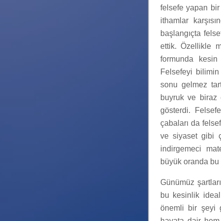
felsefe yapan bir
ithamlar karşıs
başlangıçta felsef
ettik. Özellikle
formunda kesin b
Felsefeyi bilimi
sonu gelmez tar
buyruk ve biraz
gösterdi. Felsefe
çabaları da felsef
ve siyaset gibi 
indirgemeci mate
büyük oranda bu 
Günümüz şartları
bu kesinlik idea
önemli bir şeyi 
hayata dair hem 