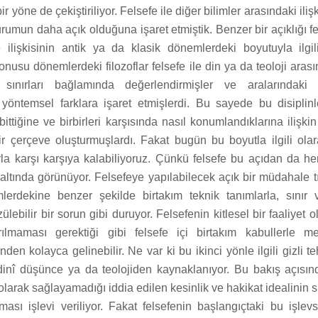
yöne de çekiştiriliyor. Felsefe ile diğer bilimler arasındaki ilişk
durumun daha açık olduğuna işaret etmiştik. Benzer bir açıklığı f
e ilişkisinin antik ya da klasik dönemlerdeki boyutuyla ilgi
nusu dönemlerdeki filozoflar felsefe ile din ya da teoloji arasın
n sınırları bağlamında değerlendirmişler ve aralarındaki 
 yöntemsel farklara işaret etmişlerdi. Bu sayede bu disiplin
ittiğine ve birbirleri karşısında nasıl konumlandıklarına ilişk
r çerçeve oluşturmuşlardı. Fakat bugün bu boyutla ilgili ol
larla karşı karşıya kalabiliyoruz. Çünkü felsefe bu açıdan da 
 altında görünüyor. Felsefeye yapılabilecek açık bir müdahale tı
lerdekine benzer şekilde birtakım teknik tanımlarla, sınır
ülebilir bir sorun gibi duruyor. Felsefenin kitlesel bir faaliyet o
rılmaması gerektiği gibi felsefe içi birtakım kabullerle m
en kolayca gelinebilir. Ne var ki bu ikinci yönle ilgili gizli te
inî düşünce ya da teolojiden kaynaklanıyor. Bu bakış açısın
olarak sağlayamadığı iddia edilen kesinlik ve hakikat idealinin s
ası işlevi veriliyor. Fakat felsefenin başlangıçtaki bu işlevsel