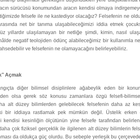
acın sürücüsü konumundan aracın kendisi olmaya indirgemeye 
tiğimizde felsefe ile ne kastediyor olacağız? Felsefenin ne oldu
rasında net bir tanıma ulaşabileceğimizi iddia etmek çocuk
yüz yıllardır ulaşılamayan bir netliğe şimdi, kimin, nasıl ula
hâlde negatif teolojiden ödünç alabileceğimiz bir kullanımla neg
ahsedebilir ve felsefenin ne olamayacağını belirleyebiliriz.
ik” Açmak
angıçta diğer bilimsel disiplinlere ağabeylik eden bir kon
zden olsa gerek söz konusu zamanlara özgü felsefi-bilimsel
a alt düzey bilimlerden gelebilecek felsefenin daha az kes
ki bir iddiaya rastlamak pek mümkün değil. Üstelik erken
hi kendisi kesinliğin ölçütünün yine felsefe tarafından belirlen
daha çok fiziksel gerçeklik ile ilgilenen alt düzey bilimlerin fe
nması da oldukça güç olurdu. Bu sebeple yerleşik bu çerçeved