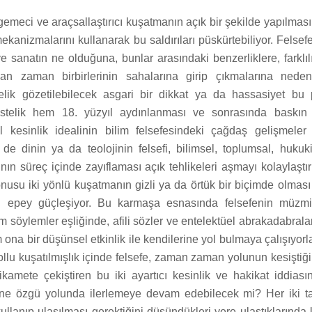
rgemeci ve araçsallaştırıcı kuşatmanın açık bir şekilde yapılma
ekanizmalarını kullanarak bu saldırıları püskürtebiliyor. Felsefe
 ve sanatın ne olduğuna, bunlar arasındaki benzerliklere, farklı
aman zaman birbirlerinin sahalarına girip çıkmalarına neden
elik gözetilebilecek asgari bir dikkat ya da hassasiyet bu 
. Üstelik hem 18. yüzyıl aydınlanması ve sonrasında baskın
sel kesinlik idealinin bilim felsefesindeki çağdaş gelişmeler
de dinin ya da teolojinin felsefi, bilimsel, toplumsal, hukuk
ının süreç içinde zayıflaması açık tehlikeleri aşmayı kolaylaştır
konusu iki yönlü kuşatmanın gizli ya da örtük bir biçimde olma
işi epey güçleşiyor. Bu karmaşa esnasında felsefenin müzmin
ım söylemler eşliğinde, afili sözler ve entelektüel abrakadabralar
 ona bir düşünsel etkinlik ile kendilerine yol bulmaya çalışıyor
 sollu kuşatılmışlık içinde felsefe, zaman zaman yolunun kesiştiği
tikamete çekiştiren bu iki ayartıcı kesinlik ve hakikat iddiası
e özgü yolunda ilerlemeye devam edebilecek mi? Her iki tar
kullanıp ulaşılması gerektiğini düşündükleri yere ulaştıklarında