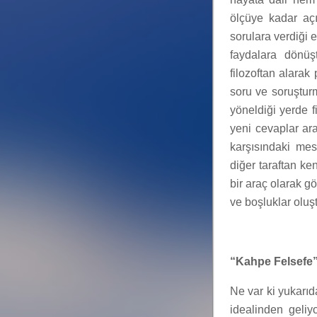
ölçüye kadar aç
sorulara verdiği 
faydalara dönüş
filozoftan alarak 
soru ve soruşturm
yöneldiği yerde f
yeni cevaplar ara
karşısındaki mes
diğer taraftan ke
bir araç olarak g
ve boşluklar oluş
“Kahpe Felsefe
Ne var ki yukarıd
idealinden geliyo