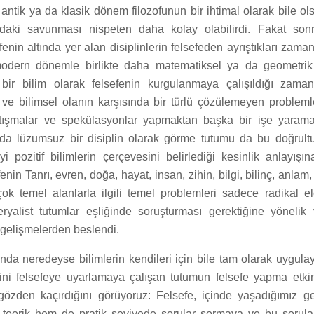
 antik ya da klasik dönem filozofunun bir ihtimal olarak bile ol
ındaki savunması nispeten daha kolay olabilirdi. Fakat sonr
enin altında yer alan disiplinlerin felsefeden ayrıştıkları zaman
 modern dönemle birlikte daha matematiksel ya da geometrik 
ir bilim olarak felsefenin kurgulanmaya çalışıldığı zamanl
n ve bilimsel olanın karşısında bir türlü çözülemeyen problem
tışmalar ve spekülasyonlar yapmaktan başka bir işe yaram
 da lüzumsuz bir disiplin olarak görme tutumu da bu doğrult
yi pozitif bilimlerin çerçevesini belirlediği kesinlik anlayışı
enin Tanrı, evren, doğa, hayat, insan, zihin, bilgi, bilinç, anlam,
çok temel alanlarla ilgili temel problemleri sadece radikal 
ryalist tutumlar eşliğinde soruşturması gerektiğine yönelik
gelişmelerden beslendi.
nda neredeyse bilimlerin kendileri için bile tam olarak uygul
lini felsefeye uyarlamaya çalışan tutumun felsefe yapma etki
gözden kaçırdığını görüyoruz: Felsefe, içinde yaşadığımız g
teorik hem de pratik seviyede sorular sormaya ve bu sorulara