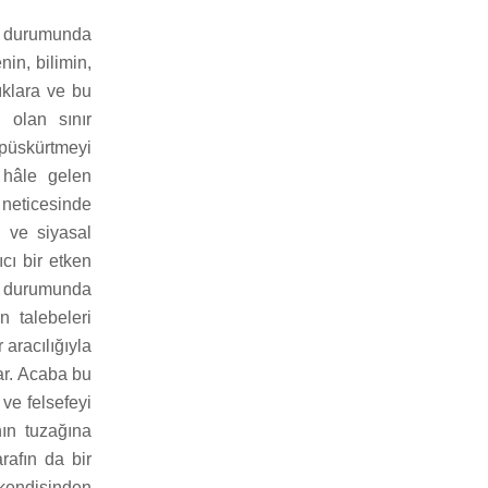
sı durumunda
nin, bilimin,
lıklara ve bu
 olan sınır
püskürtmeyi
 hâle gelen
 neticesinde
i ve siyasal
ıcı bir etken
sı durumunda
 talebeleri
 aracılığıyla
lar. Acaba bu
 ve felsefeyi
nın tuzağına
afın da bir
 kendisinden