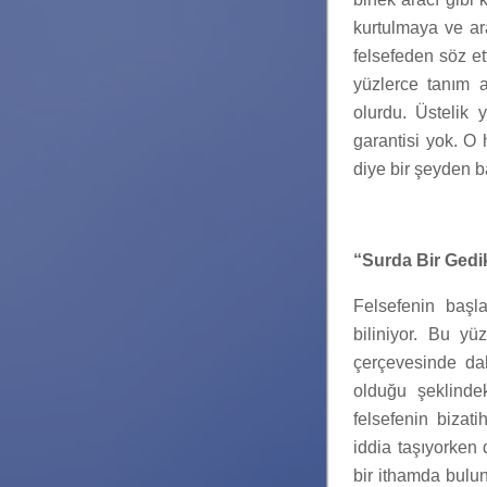
kurtulmaya ve ar
felsefeden söz et
yüzlerce tanım a
olurdu. Üstelik 
garantisi yok. O 
diye bir şeyden b
“Surda Bir Ged
Felsefenin başl
biliniyor. Bu yü
çerçevesinde dah
olduğu şeklinde
felsefenin bizati
iddia taşıyorken 
bir ithamda bulu