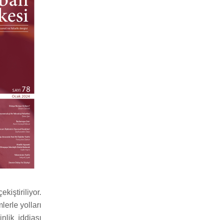
kiştiriliyor.
lerle yolları
nlik iddiası