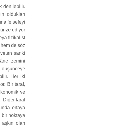
 denilebilir.
n oldukları
na felsefeyi
türize ediyor
ya fizikalist
a hem de söz
aveten sanki
gâne zemini
k düşünceye
lir. Her iki
r. Bir taraf,
 ekonomik ve
. Diğer taraf
munda ortaya
 bir noktaya
n aşkın olan