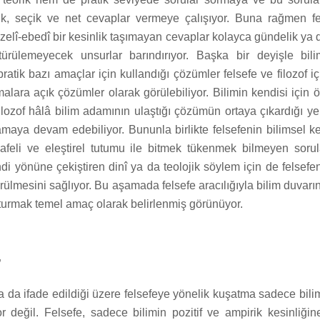
ık, seçik ve net cevaplar vermeye çalışıyor. Buna rağmen fe
ezelî-ebedî bir kesinlik taşımayan cevaplar kolayca gündelik ya 
türülemeyecek unsurlar barındırıyor. Başka bir deyişle bil
pratik bazı amaçlar için kullandığı çözümler felsefe ve filozof i
alara açık çözümler olarak görülebiliyor. Bilimin kendisi için 
ilozof hâlâ bilim adamının ulaştığı çözümün ortaya çıkardığı ye
maya devam edebiliyor. Bununla birlikte felsefenin bilimsel kes
afeli ve eleştirel tutumu ile bitmek tükenmek bilmeyen sorula
ndi yönüne çekiştiren dinî ya da teolojik söylem için de felsefen
örülmesini sağlıyor. Bu aşamada felsefe aracılığıyla bilim duvarı
turmak temel amaç olarak belirlenmiş görünüyor.
”
a da ifade edildiği üzere felsefeye yönelik kuşatma sadece bilim
r değil. Felsefe, sadece bilimin pozitif ve ampirik kesinliğin