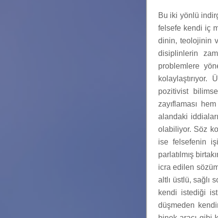
Bu iki yönlü indi
felsefe kendi iç m
dinin, teolojinin
disiplinlerin z
problemlere yön
kolaylaştırıyor
pozitivist bilim
zayıflaması hem 
alandaki iddialar
olabiliyor. Söz 
ise felsefenin 
parlatılmış birtak
icra edilen sözüm
altlı üstlü, sağlı
kendi istediği is
düşmeden kendin
binek aracı gibi 