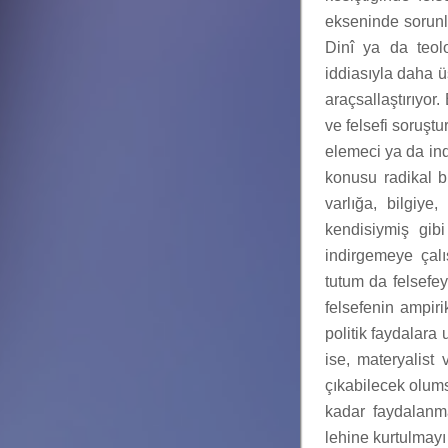
ekseninde sorunla
Dinî ya da teol
iddiasıyla daha ü
araçsallaştırıyor.
ve felsefi soruştu
elemeci ya da in
konusu radikal bi
varlığa, bilgiy
kendisiymiş gib
indirgemeye çalış
tutum da felsefeye
felsefenin ampiri
politik faydalara 
ise, materyalist 
çıkabilecek olums
kadar faydalanma
lehine kurtulmayı 