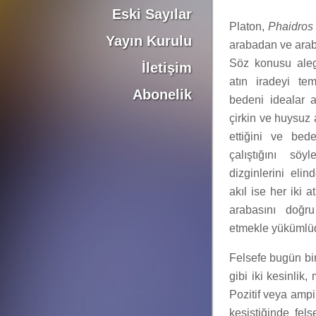
Eski Sayılar
Platon,
Phaidros
Yayın Kurulu
arabadan ve ara
Söz konusu aleg
İletişim
atın iradeyi tem
Abonelik
bedeni idealar a
çirkin ve huysuz a
ettiğini ve be
çalıştığını söy
dizginlerini eli
akıl ise her iki
arabasını doğr
etmekle yükümlüd
Felsefe bugün bir
gibi iki kesinlik,
Pozitif veya ampir
kesiştiğinde fels