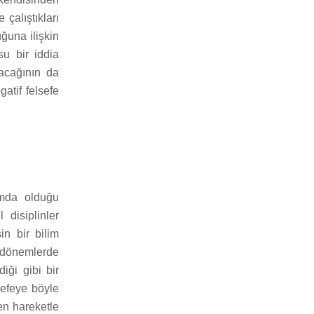
çalıştıkları
ğuna ilişkin
su bir iddia
şacağının da
atif felsefe
umda olduğu
 disiplinler
in bir bilim
 dönemlerde
diği gibi bir
lsefeye böyle
en hareketle