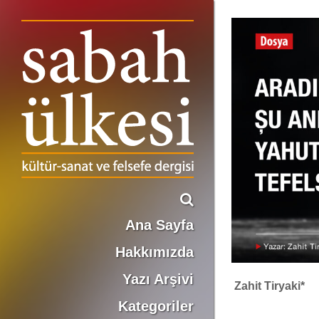
ARADIĞINIZ FELSEFEYE ŞU ANDA ULAŞILAMIYOR YAHUT ARAÇSALCI TEFELSÜFÜN REDDİ
Ana Sayfa
Hakkımızda
Yazı Arşivi
Zahit Tiryaki*
Kategoriler