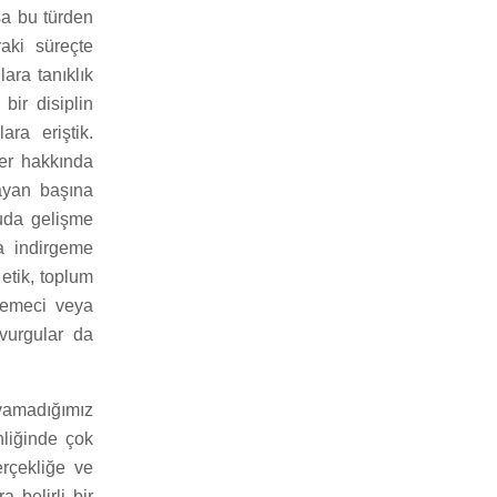
sa bu türden
aki süreçte
lara tanıklık
bir disiplin
ara eriştik.
ler hakkında
ayan başına
uda gelişme
na indirgeme
 etik, toplum
elemeci veya
 vurgular da
ayamadığımız
nliğinde çok
erçekliğe ve
 belirli bir