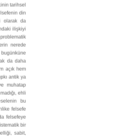
inin tarihsel
elsefenin din
li olarak da
daki ilişkiyi
problematik
lerin nerede
in bugünküne
arak da daha
hem açık hem
pkı antik ya
 ve muhatap
lmadığı, ehli
eselenin bu
hlike felsefe
da felsefeye
istematik bir
liği, sabit,