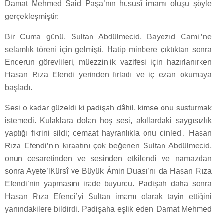
Damat Mehmed Said Paşa’nın hususî imamı oluşu şöyle
gerçekleşmiştir:
Bir Cuma günü, Sultan Abdülmecid, Bayezıd Camii’ne
selamlık töreni için gelmişti. Hatip minbere çıktıktan sonra
Enderun görevlileri, müezzinlik vazifesi için hazırlanırken
Hasan Rıza Efendi yerinden fırladı ve iç ezan okumaya
başladı.
Sesi o kadar güzeldi ki padişah dâhil, kimse onu susturmak
istemedi. Kulaklara dolan hoş sesi, akıllardaki saygısızlık
yaptığı fikrini sildi; cemaat hayranlıkla onu dinledi. Hasan
Rıza Efendi’nin kıraatını çok beğenen Sultan Abdülmecid,
onun cesaretinden ve sesinden etkilendi ve namazdan
sonra Ayete’l­Kürsî ve Büyük Âmin Duası’nı da Hasan Rıza
Efendi’nin yapmasını irade buyurdu. Padişah daha sonra
Hasan Rıza Efendi’yi Sultan imamı olarak tayin ettiğini
yanındakilere bildirdi. Padişaha eşlik eden Damat Mehmed