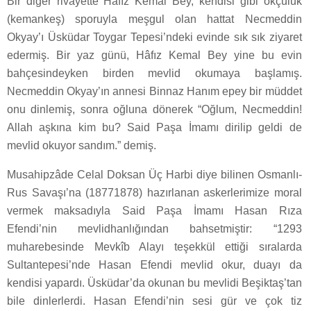
Bir diğer rivayette Hâfız Kemal Bey, kendisi gibi okçuluk
(kemankeş) sporuyla meşgul olan hattat Necmeddin
Okyay’ı Üsküdar Toygar Tepesi’ndeki evinde sık sık ziyaret
edermiş. Bir yaz günü, Hâfız Kemal Bey yine bu evin
bahçesindeyken birden mevlid okumaya başlamış.
Necmeddin Okyay’ın annesi Binnaz Hanım epey bir müddet
onu dinlemiş, sonra oğluna dönerek “Oğlum, Necmeddin!
Allah aşkına kim bu? Said Paşa İmamı dirilip geldi de
mevlid okuyor sandım.” demiş.
Musahipzâde Celal Doksan Üç Harbi diye bilinen Osmanlı­
Rus Savaşı’na (1877­1878) hazırlanan askerlerimize moral
vermek maksadıyla Said Paşa İmamı Hasan Rıza
Efendi’nin mevlidhanlığından bahsetmiştir: “1293
muharebesinde Mevkîb Alayı teşekkül ettiği sıralarda
Sultantepesi’nde Hasan Efendi mevlid okur, duayı da
kendisi yapardı. Üsküdar’da okunan bu mevlidi Beşiktaş’tan
bile dinlerlerdi. Hasan Efendi’nin sesi gür ve çok tiz