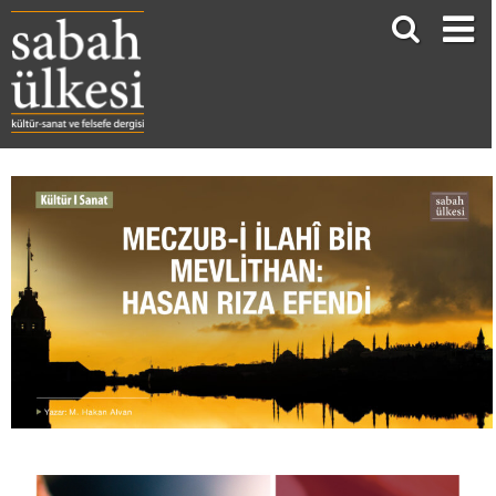
MECZÛB-İ İLÂHÎ BİR MEVLİTHÂN: HASAN RIZA EFENDİ