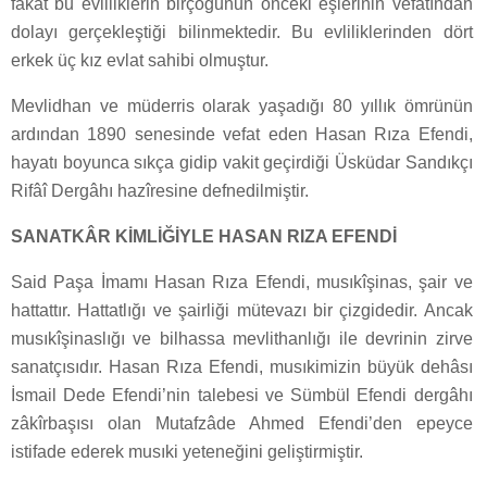
fakat bu evliliklerin birçoğunun önceki eşlerinin vefatından
dolayı gerçekleştiği bilinmektedir. Bu evliliklerinden dört
erkek üç kız evlat sahibi olmuştur.
Mevlidhan ve müderris olarak yaşadığı 80 yıllık ömrünün
ardından 1890 senesinde vefat eden Hasan Rıza Efendi,
hayatı boyunca sıkça gidip vakit geçirdiği Üsküdar Sandıkçı
Rifâî Dergâhı hazîresine defnedilmiştir.
SANATKÂR KİMLİĞİYLE HASAN RIZA EFENDİ
Said Paşa İmamı Hasan Rıza Efendi, musıkîşinas, şair ve
hattattır. Hattatlığı ve şairliği mütevazı bir çizgidedir. Ancak
musıkîşinaslığı ve bilhassa mevlithanlığı ile devrinin zirve
sanatçısıdır. Hasan Rıza Efendi, musıkimizin büyük dehâsı
İsmail Dede Efendi’nin talebesi ve Sümbül Efendi dergâhı
zâkîrbaşısı olan Mutafzâde Ahmed Efendi’den epeyce
istifade ederek musıki yeteneğini geliştirmiştir.