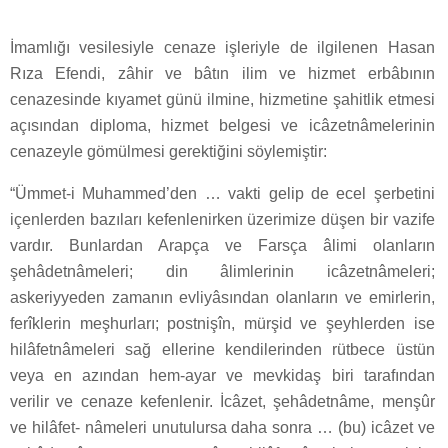
İmamlığı vesilesiyle cenaze işleriyle de ilgilenen Hasan
Rıza Efendi, zâhir ve bâtın ilim ve hizmet erbâbının
cenazesinde kıyamet günü ilmine, hizmetine şahitlik etmesi
açısından diploma, hizmet belgesi ve icâzetnâmelerinin
cenazeyle gömülmesi gerektiğini söylemiştir:
“Ümmet-i Muhammed’den … vakti gelip de ecel şerbetini
içenlerden bazıları kefenlenirken üzerimize düşen bir vazife
vardır. Bunlardan Arapça ve Farsça âlimi olanların
şehâdetnâmeleri; din âlimlerinin icâzetnâmeleri;
askeriyyeden zamanın evliyâsından olanların ve emirlerin,
ferîklerin meşhurları; postnişîn, mürşid ve şeyhlerden ise
hilâfetnâmeleri sağ ellerine kendilerinden rütbece üstün
veya en azından hem-ayar ve mevkidaş biri tarafından
verilir ve cenaze kefenlenir. İcâzet, şehâdetnâme, menşûr
ve hilâfet- nâmeleri unutulursa daha sonra … (bu) icâzet ve