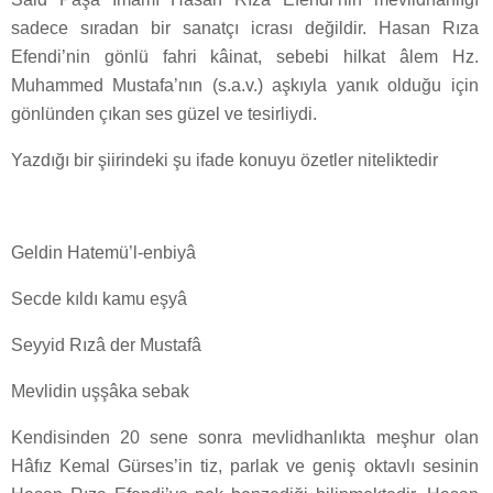
sadece sıradan bir sanatçı icrası değildir. Hasan Rıza
Efendi’nin gönlü fahr­i kâinat, sebeb­i hilkat âlem Hz.
Muhammed Mustafa’nın (s.a.v.) aşkıyla yanık olduğu için
gönlünden çıkan ses güzel ve tesirliydi.
Yazdığı bir şiirindeki şu ifade konuyu özetler niteliktedir
Geldin Hatemü’l-enbiyâ
Secde kıldı kamu eşyâ
Seyyid Rızâ der Mustafâ
Mevlidin uşşâka sebak
Kendisinden 20 sene sonra mevlidhanlıkta meşhur olan
Hâfız Kemal Gürses’in tiz, parlak ve geniş oktavlı sesinin