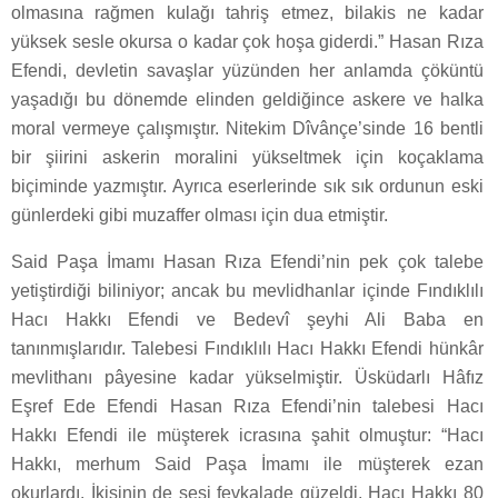
olmasına rağmen kulağı tahriş etmez, bilakis ne kadar
yüksek sesle okursa o kadar çok hoşa giderdi.” Hasan Rıza
Efendi, devletin savaşlar yüzünden her anlamda çöküntü
yaşadığı bu dönemde elinden geldiğince askere ve halka
moral vermeye çalışmıştır. Nitekim Dîvânçe’sinde 16 bentli
bir şiirini askerin moralini yükseltmek için koçaklama
biçiminde yazmıştır. Ayrıca eserlerinde sık sık ordunun eski
günlerdeki gibi muzaffer olması için dua etmiştir.
Said Paşa İmamı Hasan Rıza Efendi’nin pek çok talebe
yetiştirdiği biliniyor; ancak bu mevlidhanlar içinde Fındıklılı
Hacı Hakkı Efendi ve Bedevî şeyhi Ali Baba en
tanınmışlarıdır. Talebesi Fındıklılı Hacı Hakkı Efendi hünkâr
mevlithanı pâyesine kadar yükselmiştir. Üsküdarlı Hâfız
Eşref Ede Efendi Hasan Rıza Efendi’nin talebesi Hacı
Hakkı Efendi ile müşterek icrasına şahit olmuştur: “Hacı
Hakkı, merhum Said Paşa İmamı ile müşterek ezan
okurlardı. İkisinin de sesi fevkalade güzeldi. Hacı Hakkı 80