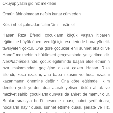
Okuyup yazın gidiniz mektebe
Ömrün âhir olmadan nefsin kurtar cümleden
Kös-i rıhlet çalmadan ‘âlim ‘âmil insân ol
Hasan Rıza Efendi çocukların küçük yaştan itibaren
eğitimine büyük önem verdiği için eserlerinde buna yönelik
tavsiyeleri çoktur. Ona göre çocuklar ehl­i sünnet akaidi ve
Hanefî mezhebinin hükümleri çerçevesinde yetiştirilmelidir.
Nasihatnâme’
sinde, çocuk eğitiminde başarı elde etmenin
rıza makamından geçtiğine dikkat çeken Hasan Rıza
Efendi, koca rızasını, ana baba rızasını ve hoca rızasını
kazanmanın önemine değinir. Ona göre eğitimde, iklim
denilen yedi yerden dua alarak yetişen üstün ahlak ve
meziyet sahibi çocukların dünyası da ahireti de mamur olur.
Bunlar sırasıyla bed’­i besmele duası, hatm­i şerif duası,
hocaların hayır duası, sünnet ettirme duası, şeriate ve Hz.