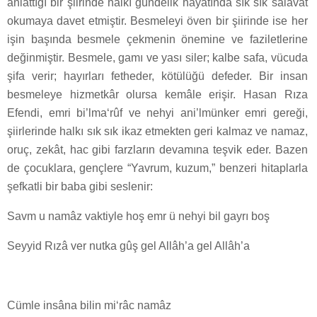
anlattığı bir şiirinde halkı gündelik hayatında sık sık salavat
okumaya davet etmiştir. Besmeleyi öven bir şiirinde ise her
işin başında besmele çekmenin önemine ve faziletlerine
değinmiştir. Besmele, gamı ve yası siler; kalbe safa, vücuda
şifa verir; hayırları fetheder, kötülüğü defeder. Bir insan
besmeleye hizmetkâr olursa kemâle erişir. Hasan Rıza
Efendi, emr­i bi’l­ma‘rûf ve nehy­i ani’l­münker emri gereği,
şiirlerinde halkı sık sık ikaz etmekten geri kalmaz ve namaz,
oruç, zekât, hac gibi farzların devamına teşvik eder. Bazen
de çocuklara, gençlere “Yavrum, kuzum,” benzeri hitaplarla
şefkatli bir baba gibi seslenir:
Savm u namâz vaktiyle hoş emr ü nehyi bil gayrı boş
Seyyid Rızâ ver nutka gûş gel Allâh’a gel Allâh’a
Cümle insâna bilin mi‘râc namâz