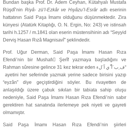
Bundan başka Prof. Dr. Âdem Ceyhan, Kütahyalı Mustafa
Rüşdî’nin
Riyâ- zü’l-Ezkâr ve Hıyâzu’l-Esrâr
adlı eserinin
hattatının Said Paşa İmamı olduğunu düşünmektedir. Zira
künyesi (Atatürk Kitaplığı, O. N. Ergin, No: 243) ve istinsah
tarihi h.1257 / m.1841 olan eserin müstensihinin adı “Seyyid
Derviş Hasan Rızâ Magnisavî” şeklindedir.
Prof. Uğur Derman, Said Paşa İmamı Hasan Rıza
Efendi’nin bir Mushaf­ı َŞerîf yazmaya başladığını ve
Rahman sûresine gelince 31 kez tekrar eden ف ِب َأ ِّي آ َلء“
ayetini her seferinde yazmak yerine sadece birisini yazıp
“eyzân” diye geçiştirdiğini söyler. Bu rivayetten de
anlaşıldığı üzere çabuk sıkılan bir tabiata sahip oluşu
nedeniyle, Said Paşa İmamı Hasan Rıza Efendi’nin sabır
gerektiren hat sanatında ilerlemeye pek niyeti ve gayreti
olmamıştır.
Said Paşa İmamı Hasan Rıza Efendi’nin şiirleri