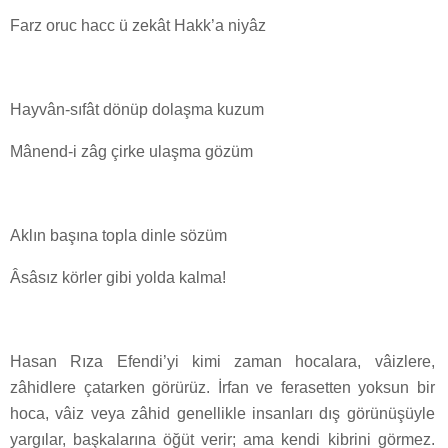
Farz oruc hacc ü zekât Hakk’a niyâz
Hayvân-sıfât dönüp dolaşma kuzum
Mânend-i zâg çirke ulaşma gözüm
Aklın başına topla dinle sözüm
Âsâsız körler gibi yolda kalma!
Hasan Rıza Efendi’yi kimi zaman hocalara, vâizlere,
zâhidlere çatarken görürüz. İrfan ve ferasetten yoksun bir
hoca, vâiz veya zâhid genellikle insanları dış görünüşüyle
yargılar, başkalarına öğüt verir; ama kendi kibrini görmez.