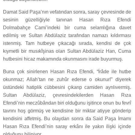
Damat Said Paşa’nın vefatından sonra, saray çevresinde de
sesinin güzelliğiyle tanınan Hasan Rıza Efendi
Dolmabahçe Cami’indeki bir cuma selamlığına davet
edilmiş ve Sultan Abdülaziz tarafından namazı kıldırması
istenmiş. Tam hutbeye çıkacağı sırada, kendisi de çok
kıymetli bir musıkîşinas olan Sultan Abdülaziz Han, Cuma
hutbesini hicaz makamında okunmasını irade buyurmuş.
Buna çok sinirlenen Hasan Rıza Efendi, “İrâde ile hutbe
okunmaz; Allah’tan ne zuhûr ederse o okunur!” diyerek
üstündeki hatiplik cübbesini çıkarıp camiden ayrılıvermiş.
Sultan Abdülaziz, çevresindekilerden Hasan Rıza
Efendi’nin meczûbândan biri olduğunu işitince onun bu fevrî
tavrını hoş görmüş ve kendisine bir miktar atiyye gönderip
kendisini affetmiş. Bu olaydan sonra da Said Paşa İmamı
Hasan Rıza Efendi’nin saray erkânı ile yakın ilişki içinde
olduğunu biliniyor.