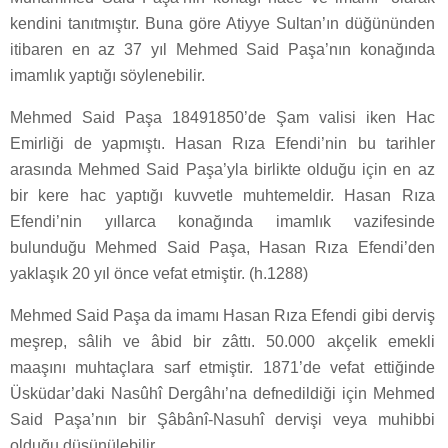
kendini tanıtmıştır. Buna göre Atiyye Sultan’ın düğününden
itibaren en az 37 yıl Mehmed Said Paşa’nın konağında
imamlık yaptığı söylenebilir.
Mehmed Said Paşa 1849­1850’de Şam valisi iken Hac
Emirliği de yapmıştı. Hasan Rıza Efendi’nin bu tarihler
arasında Mehmed Said Paşa’yla birlikte olduğu için en az
bir kere hac yaptığı kuvvetle muhtemeldir. Hasan Rıza
Efendi’nin yıllarca konağında imamlık vazifesinde
bulunduğu Mehmed Said Paşa, Hasan Rıza Efendi’den
yaklaşık 20 yıl önce vefat etmiştir. (h.1288)
Mehmed Said Paşa da imamı Hasan Rıza Efendi gibi derviş
meşrep, sâlih ve âbid bir zâttı. 50.000 akçelik emekli
maaşını muhtaçlara sarf etmiştir. 1871’de vefat ettiğinde
Üsküdar’daki Nasûhî Dergâhı’na defnedildiği için Mehmed
Said Paşa’nın bir Şâbânî-Nasuhî dervişi veya muhibbi
olduğu düşünülebilir.