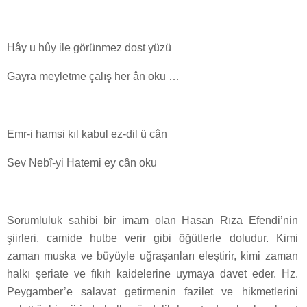
Hây u hûy ile görünmez dost yüzü
Gayra meyletme çalış her ân oku …
Emr-i hamsi kıl kabul ez-dil ü cân
Sev Nebî-yi Hatemi ey cân oku
Sorumluluk sahibi bir imam olan Hasan Rıza Efendi’nin
şiirleri, camide hutbe verir gibi öğütlerle doludur. Kimi
zaman muska ve büyüyle uğraşanları eleştirir, kimi zaman
halkı şeriate ve fıkıh kaidelerine uymaya davet eder. Hz.
Peygamber’e salavat getirmenin fazilet ve hikmetlerini