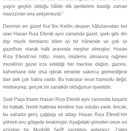
yaşını geçkin olduğu hâlde dik perdelere bastığı zaman
müezzinler ona yetişemezdi.”
Devrinin en güzel Kur’ân­ı Kerîm okuyan hâfızlarından biri
olan Hasan Rıza Efendi aynı zamanda gazel, şarkı gibi din
dışı müzik formlarını bilen iyi bir hânende ve çok iyi
gazelhan olarak halk arasında meşhur olmuştur. Hasan
Rıza Efendi’nin hâfız, imam, müderris olmasına rağmen
musıkînin güzel icra edildiği her meclise ­düğün, gazino,
kahvehane bile olsa­ iştirak etmekte sakınca görmediğine
dair pek çok hatıra vardır. Bu hatıralar onun ham­sofu değil,
rind­meşrep, gerçek bir sanatkâr olduğunun işaretidir.
Said Paşa İmamı Hasan Rıza Efendi aynı zamanda başarılı
bir hattattı. Nesih hattında kendine has üslubu vardı. Ancak,
bu sahada genç çağdaşı ve adaşı Hasan Rıza Efendi’nin
şöhreti onu gölgede bırakmıştır. Aşağıdaki şiirinden onun en
azından bir Mushâf­ı Şerîf yazdığını anlıyoruz. Zaten