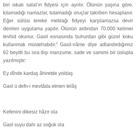
biri ıskat­ı salat’ın fidyesi için ayrılır. Ölünün yaşına göre,
kılamadığı namazlar, tutamadığı oruçlar takriben hesaplanır.
Eğer sülüs­i tereke meblağı fidyeyi karşılamazsa devir
denilen uygulama yapılır. Ölünün ardından 70.000 kelime­i
tevhid okunur. Gasil esnasında buhurdan gibi güzel koku
kullanmak müstehabdır.” Gasil-nâme diye adlandırdığımız
62 beyitli bu sıra dışı manzume, sade ve samimi bir üslupla
yazılmıştır:
Ey dînde kardaş âhiretde yoldaş
Gasl ü defn-i mevtâda etmen telâş
Kefenini dikesiz hâzır ola
Gasl suyu dahi az soğuk ola