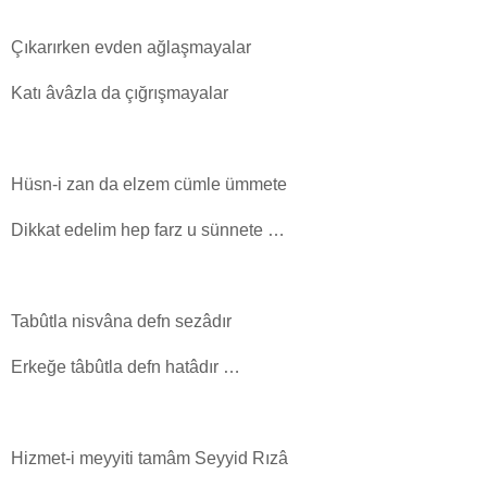
Çıkarırken evden ağlaşmayalar
Katı âvâzla da çığrışmayalar
Hüsn-i zan da elzem cümle ümmete
Dikkat edelim hep farz u sünnete …
Tabûtla nisvâna defn sezâdır
Erkeğe tâbûtla defn hatâdır …
Hizmet-i meyyiti tamâm Seyyid Rızâ