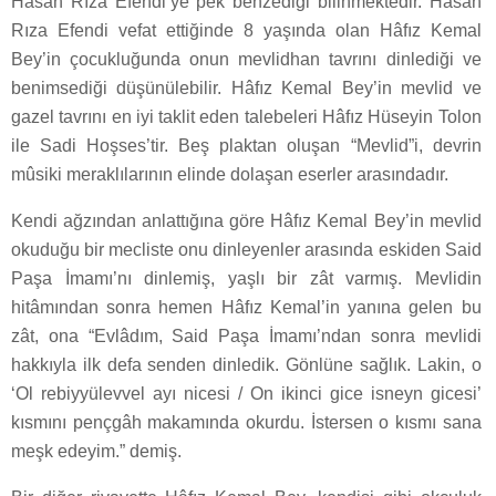
Hasan Rıza Efendi’ye pek benzediği bilinmektedir. Hasan
Rıza Efendi vefat ettiğinde 8 yaşında olan Hâfız Kemal
Bey’in çocukluğunda onun mevlidhan tavrını dinlediği ve
benimsediği düşünülebilir. Hâfız Kemal Bey’in mevlid ve
gazel tavrını en iyi taklit eden talebeleri Hâfız Hüseyin Tolon
ile Sadi Hoşses’tir. Beş plaktan oluşan “Mevlid”i, devrin
mûsiki meraklılarının elinde dolaşan eserler arasındadır.
Kendi ağzından anlattığına göre Hâfız Kemal Bey’in mevlid
okuduğu bir mecliste onu dinleyenler arasında eskiden Said
Paşa İmamı’nı dinlemiş, yaşlı bir zât varmış. Mevlidin
hitâmından sonra hemen Hâfız Kemal’in yanına gelen bu
zât, ona “Evlâdım, Said Paşa İmamı’ndan sonra mevlidi
hakkıyla ilk defa senden dinledik. Gönlüne sağlık. Lakin, o
‘Ol rebiyyülevvel ayı nicesi / On ikinci gice isneyn gicesi’
kısmını pençgâh makamında okurdu. İstersen o kısmı sana
meşk edeyim.” demiş.