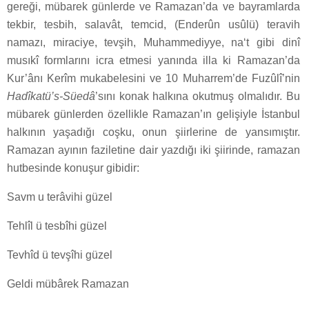
gereği, mübarek günlerde ve Ramazan’da ve bayramlarda
tekbir, tesbih, salavât, temcid, (Enderûn usûlü) teravih
namazı, miraciye, tevşih, Muhammediyye, na‘t gibi dinî
musıkî formlarını icra etmesi yanında illa ki Ramazan’da
Kur’ân­ı Kerîm mukabelesini ve 10 Muharrem’de Fuzûlî’nin
Hadîkatü’s-Süedâ
’sını konak halkına okutmuş olmalıdır. Bu
mübarek günlerden özellikle Ramazan’ın gelişiyle İstanbul
halkının yaşadığı coşku, onun şiirlerine de yansımıştır.
Ramazan ayının faziletine dair yazdığı iki şiirinde, ramazan
hutbesinde konuşur gibidir:
Savm u terâvihi güzel
Tehlîl ü tesbîhi güzel
Tevhîd ü tevşîhi güzel
Geldi mübârek Ramazan