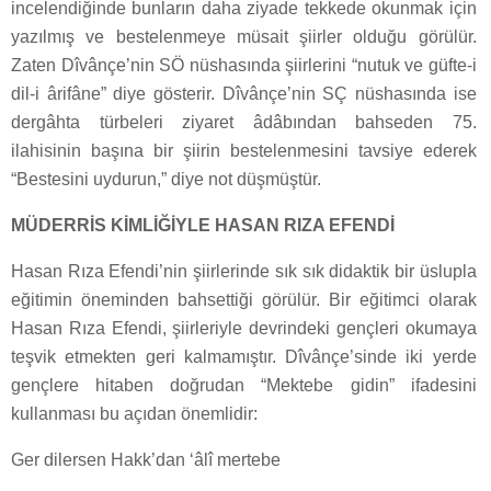
incelendiğinde bunların daha ziyade tekkede okunmak için
yazılmış ve bestelenmeye müsait şiirler olduğu görülür.
Zaten Dîvânçe’nin SÖ nüshasında şiirlerini “nutuk ve güfte-i
dil-i ârifâne” diye gösterir. Dîvânçe’nin SÇ nüshasında ise
dergâhta türbeleri ziyaret âdâbından bahseden 75.
ilahisinin başına bir şiirin bestelenmesini tavsiye ederek
“Bestesini uydurun,” diye not düşmüştür.
MÜDERRİS KİMLİĞİYLE HASAN RIZA EFENDİ
Hasan Rıza Efendi’nin şiirlerinde sık sık didaktik bir üslupla
eğitimin öneminden bahsettiği görülür. Bir eğitimci olarak
Hasan Rıza Efendi, şiirleriyle devrindeki gençleri okumaya
teşvik etmekten geri kalmamıştır. Dîvânçe’sinde iki yerde
gençlere hitaben doğrudan “Mektebe gidin” ifadesini
kullanması bu açıdan önemlidir:
Ger dilersen Hakk’dan ‘âlî mertebe