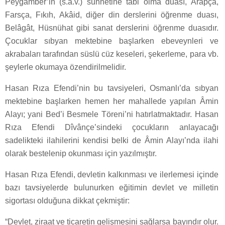
Peygamber’in (s.a.v.) sünnetine tâbi olma duası, Arapça,
Farsça, Fıkıh, Akâid, diğer din derslerini öğrenme duası,
Belâgât, Hüsnühat gibi sanat derslerini öğrenme duasıdır.
Çocuklar sıbyan mektebine başlarken ebeveynleri ve
akrabaları tarafından süslü cüz keseleri, şekerleme, para vb.
şeylerle okumaya özendirilmelidir.
Hasan Rıza Efendi’nin bu tavsiyeleri, Osmanlı’da sıbyan
mektebine başlarken hemen her mahallede yapılan Âmin
Alayı; yani Bed’­i Besmele Töreni’ni hatırlatmaktadır. Hasan
Rıza Efendi Dîvânçe’sindeki çocukların anlayacağı
sadelikteki ilahilerini kendisi belki de Âmin Alayı’nda ilahi
olarak bestelenip okunması için yazılmıştır.
Hasan Rıza Efendi, devletin kalkınması ve ilerlemesi içinde
bazı tavsiyelerde bulunurken eğitimin devlet ve milletin
sigortası olduğuna dikkat çekmiştir:
“Devlet, ziraat ve ticaretin gelişmesini sağlarsa bayındır olur.