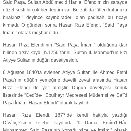
Said Paşa, Sultan Abdülmecid Han’a “Efendimizin sarayda
güzel sesli birçok bendegânı var. Bu zâtı da lütfen kulunuza
bırakınız,” deyince kayınbiraderi olan padişah bu ricayı
kırmadı. O günden sonra Hasan Rıza Efendi, “Said Paşa
İmamı” olarak meşhur oldu.
Hasan Rıza Efendi’nin “Said Paşa İmamı” olduğuna dair
bilinen arşiv kaydı, h.1256 tarihli Sultan II. Mahmud’un kızı
Atiyye Sultan’ın düğün davetiyesidir.
8 Ağustos 1840’ta evlenen Atiyye Sultan ile Ahmed Fethi
Paşa’nın düğün yemeğine davetli zevât arasında Hasan
Rıza Efendi de yer almıştır. Düğün davetiyesi konuk
listesinde “Cedîde-i Ebulhayr Medresesi Müderrisi ve Sa‘îd
Pâşâ İmâmı Hasan Efendi” olarak kayıtlıdır.
Hasan Rıza Efendi, 1877’de kendi hattıyla yazdığı
Dîvânçe’sinin ketebe kaydında “II Damat Emîrü’l-Hâc
Muhammed Said Paşa’nın konağı hâce ve imâmı” olarak