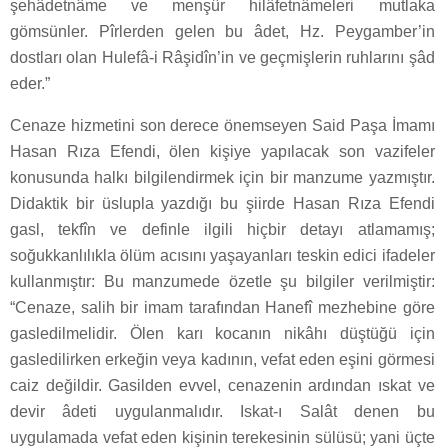
şehâdetnâme ve menşûr hilâfetnâmeleri mutlaka
gömsünler. Pîrlerden gelen bu âdet, Hz. Peygamber’in
dostları olan Hulefâ-i Râşidîn’in ve geçmişlerin ruhlarını şâd
eder.”
Cenaze hizmetini son derece önemseyen Said Paşa İmamı
Hasan Rıza Efendi, ölen kişiye yapılacak son vazifeler
konusunda halkı bilgilendirmek için bir manzume yazmıştır.
Didaktik bir üslupla yazdığı bu şiirde Hasan Rıza Efendi
gasl, tekfîn ve definle ilgili hiçbir detayı atlamamış;
soğukkanlılıkla ölüm acısını yaşayanları teskin edici ifadeler
kullanmıştır: Bu manzumede özetle şu bilgiler verilmiştir:
“Cenaze, salih bir imam tarafından Hanefî mezhebine göre
gasledilmelidir. Ölen karı kocanın nikâhı düştüğü için
gasledilirken erkeğin veya kadının, vefat eden eşini görmesi
caiz değildir. Gasilden evvel, cenazenin ardından ıskat ve
devir âdeti uygulanmalıdır. Iskat-ı Salât denen bu
uygulamada vefat eden kişinin terekesinin sülüsü; yani üçte