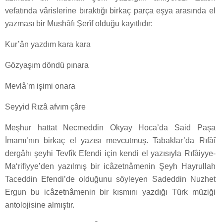
vefatında vârislerine bıraktığı birkaç parça eşya arasında el
yazması bir Mushâf­ı Şerîf olduğu kayıtlıdır:
Kur’ân yazdım kara kara
Gözyaşım döndü pınara
Mevlâ’m işimi onara
Seyyid Rızâ afvım çâre
Meşhur hattat Necmeddin Okyay Hoca’da Said Paşa
İmamı’nın birkaç el yazısı mevcutmuş. Tabaklar’da Rıfâî
dergâhı şeyhi Tevfîk Efendi için kendi el yazısıyla Rıfâiyye­
Ma‘rifiyye’den yazılmış bir icâzetnâmenin Şeyh Hayrullah
Taceddin Efendi’de olduğunu söyleyen Sadeddin Nuzhet
Ergun bu icâzetnâmenin bir kısmını yazdığı Türk müziği
antolojisine almıştır.