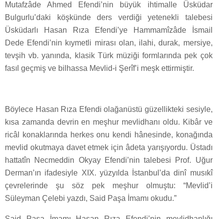
Mutafzâde Ahmed Efendi’nin ­büyük ihtimalle­ Üsküdar
Bulgurlu’daki köşkünde ders verdiği yetenekli talebesi
Üsküdarlı Hasan Rıza Efendi’ye Hammamîzâde İsmail
Dede Efendi’nin kıymetli mirası olan, ilahi, durak, mersiye,
tevşih vb. yanında, klasik Türk müziği formlarında pek çok
fasıl geçmiş ve bilhassa Mevlid-i Şerîf’i meşk ettirmiştir.
Böylece Hasan Rıza Efendi olağanüstü güzellikteki sesiyle,
kısa zamanda devrin en meşhur mevlidhanı oldu. Kibâr ve
ricâl konaklarında herkes onu kendi hânesinde, konağında
mevlid okutmaya davet etmek için âdeta yarışıyordu. Üstad­ı
hattatîn Necmeddin Okyay Efendi’nin talebesi Prof. Uğur
Derman’ın ifadesiyle XIX. yüzyılda İstanbul’da dinî musıkî
çevrelerinde şu söz pek meşhur olmuştu: “Mevlid’i
Süleyman Çelebi yazdı, Said Paşa İmamı okudu.”
Said Paşa İmamı Hasan Rıza Efendi’nin mevlidhanlığı