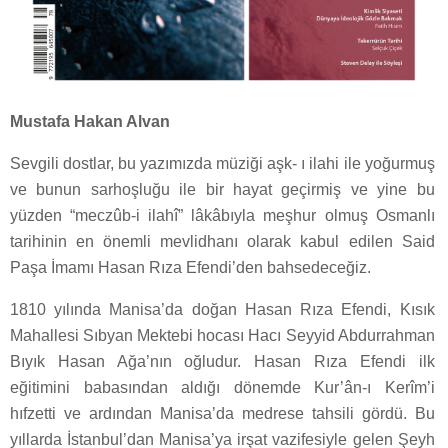
Mustafa Hakan Alvan
Sevgili dostlar, bu yazımızda müziği aşk- ı ilahi ile yoğurmuş
ve bunun sarhoşluğu ile bir hayat geçirmiş ve yine bu
yüzden “meczûb-i ilahî” lâkâbıyla meşhur olmuş Osmanlı
tarihinin en önemli mevlidhanı olarak kabul edilen Said
Paşa İmamı Hasan Rıza Efendi’den bahsedeceğiz.
1810 yılında Manisa’da doğan Hasan Rıza Efendi, Kısık
Mahallesi Sıbyan Mektebi hocası Hacı Seyyid Abdurrahman
Bıyık Hasan Ağa’nın oğludur. Hasan Rıza Efendi ilk
eğitimini babasından aldığı dönemde Kur’ân-ı Kerîm’i
hıfzetti ve ardından Manisa’da medrese tahsili gördü. Bu
yıllarda İstanbul’dan Manisa’ya irşat vazifesiyle gelen Şeyh