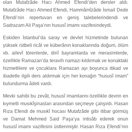
olan Mutafzâde Hacı Ahmed Efendi’den dersler aldı.
Mutafzâde Hacı Ahmed Efendi, Hammâmîzâde İsmail Dede
Efendi’nin repertuvarı en geniş talebelerindendi ve
Sadrazam Ali Paşa’nın hususî imamı vazifesindeydi.
Eskiden İstanbul’da saray ve devlet hizmetinde bulunan
yüksek rütbeli ricâl ve küberânın konaklarında doğum, ölüm
vb. ailevî törenlerde, dinî bayramlarda ve merasimlerde,
özellikle Ramazan’da teravih namazı kıldırmak ve konaktaki
hizmetlilere ve çocuklara Ramazan ayı boyunca itikad ve
ibadetle ilgili ders aldırmak için her konağın “hususî imam”
bulundurma âdeti vardı.
Mevki sahibi bu zevât, hususî imamlarını özellikle devrin en
kıymetli musıkîşinasları arasından seçmeye çalışırdı. Hasan
Rıza Efendi de musıkî hocası Mutafzâde gibi itibar görmüş
ve Damat Mehmed Said Paşa’ya intisâb ederek onun
hususî imamı vazifesini üstlenmiştir. Hasan Rıza Efendi’nin