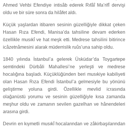
Ahmed Vehbi Efendiye intisâb ederek Rıfâî Ma’rifî dervişi
oldu ve bir süre sonra da hilâfet aldı.
Küçük yaşlardan itibaren sesinin güzelliğiyle dikkat çeken
Hasan Rıza Efendi, Manisa’da tahsiline devam ederken
özellikle musıkî ve hat meşk etti. Medrese tahsilini bitirince
icâzetnâmesini alarak müderrislik ruûs’una sahip oldu.
1840 yılında İstanbul’a gelerek Üsküdar’da Toygartepe
semtindeki Dürbâli Mahallesi’ne yerleşti ve medrese
hocalığına başladı. Küçüklüğünden beri musıkiye kabiliyeti
olan Hasan Rıza Efendi İstanbul’a gelmesiyle bu yönünü
geliştirme yoluna girdi. Özellikle mevlid icrasında
olağanüstü yorumu ve sesinin güzelliğiyle kısa zamanda
meşhur oldu ve zamanın sevilen gazelhan ve hânendeleri
arasına girdi.
Devrin en kıymetli musıkî hocalarından ve zâkirbaşılarından