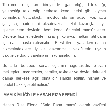
Toplumu oluşturan bireylerde gaddarlığı, hilekârlığı,
yalancılığı terk edip herkese kendi nefsi gibi kıymet
vermelidir. Vatandaşlar, mesleğinde en güzeli yapmaya
çalışırsa, ibadetlerini aksatmazsa, helal kazançla hayır
işlerse hem devletini hem kendi âhiretini mamûr eder.
Devlete hizmet edenler, asâyişi koruyup halkın istihdamı
için canla başla çalışmalıdır. Eleştirilerini yaparken daima
hizmetindekilere iyilikle davranmalı; vazifelerin uygun
vakitte ve doğru yapılmasını sağlamalıdırlar.
Bunlarla beraber, şeriat eğitimin sigortasıdır. Sıbyan
mektepleri, medreseler, camiler, tekkeler ve devlet daireleri
daima herkese açık olmalıdır. Halkın eğitim, hizmet ve
ibadet hakkı gözetilmelidir.”
İMAM KİMLİĞİYLE HASAN RIZA EFENDİ
Hasan Rıza Efendi “Said Paşa İmamı” olarak vazifesi