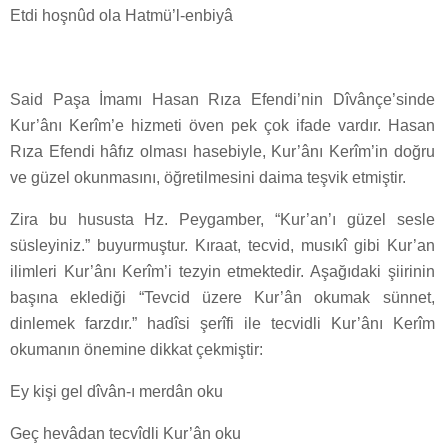
Etdi hoşnûd ola Hatmü’l-enbiyâ
Said Paşa İmamı Hasan Rıza Efendi’nin Dîvânçe’sinde
Kur’ân­ı Kerîm’e hizmeti öven pek çok ifade vardır. Hasan
Rıza Efendi hâfız olması hasebiyle, Kur’ân­ı Kerîm’in doğru
ve güzel okunmasını, öğretilmesini daima teşvik etmiştir.
Zira bu hususta Hz. Peygamber, “Kur’an’ı güzel sesle
süsleyiniz.” buyurmuştur. Kıraat, tecvid, musıkî gibi Kur’an
ilimleri Kur’ân­ı Kerîm’i tezyin etmektedir. Aşağıdaki şiirinin
başına eklediği “Tevcid üzere Kur’ân okumak sünnet,
dinlemek farzdır.” hadîs­i şerîfi ile tecvidli Kur’ân­ı Kerîm
okumanın önemine dikkat çekmiştir:
Ey kişi gel dîvân-ı merdân oku
Geç hevâdan tecvîdli Kur’ân oku