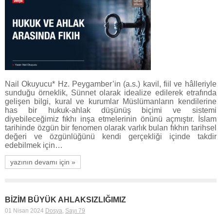
Nail Okuyucu* Hz. Peygamber’in (a.s.) kavil, fiil ve hâlleriyle
sunduğu örneklik, Sünnet olarak idealize edilerek etrafında
gelişen bilgi, kural ve kurumlar Müslümanların kendilerine
has bir hukuk-ahlak düşünüş biçimi ve sistemi
diyebileceğimiz fıkhı inşa etmelerinin önünü açmıştır. İslam
tarihinde özgün bir fenomen olarak varlık bulan fıkhın tarihsel
değeri ve özgünlüğünü kendi gerçekliği içinde takdir
edebilmek için…
yazının devamı için »
BİZİM BÜYÜK AHLAKSIZLIĞIMIZ
01 Nisan 2024
Dosya
,
Sayı 79