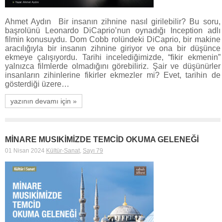
Ahmet Aydın Bir insanın zihnine nasıl girilebilir? Bu soru,
başrolünü Leonardo DiCaprio’nun oynadığı Inception adlı
filmin konusuydu. Dom Cobb rolündeki DiCaprio, bir makine
aracılığıyla bir insanın zihnine giriyor ve ona bir düşünce
ekmeye çalışıyordu. Tarihi incelediğimizde, “fikir ekmenin”
yalnızca filmlerde olmadığını görebiliriz. Şair ve düşünürler
insanların zihinlerine fikirler ekmezler mi? Evet, tarihin de
gösterdiği üzere…
yazının devamı için »
MİNARE MUSIKİMİZDE TEMCİD OKUMA GELENEĞİ
01 Nisan 2024
Kültür-Sanat
,
Sayı 79