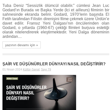
Tuba Deniz “Sessizlik ölümcül olabilir.” cümlesi Jean Luc
Godard’ın Burada ve Başka Yerde (Ici et ailleurs) filminin bir
sahnesinde ekranda belirir. Godard, 1970’lerin başında El
Fetih tarafından Filistin direnişini filme çekmek üzere Ürdün’e
davet edilir. Fransız Yeni Dalgası’nın öncülerinden olan
Godard, o yıllarda (1960-67) çektiği filmleri burjuva estetiği
olarak nitelendirerek eleştirmektedir. Yeni Dalga döneminin
ardından…
yazının devamı için »
ŞAİR VE DÜŞÜNÜRLER DÜNYAYI NASIL DEĞİŞTİRİR?
01 Nisan 2024
Kültür-Sanat
,
Sayı 79