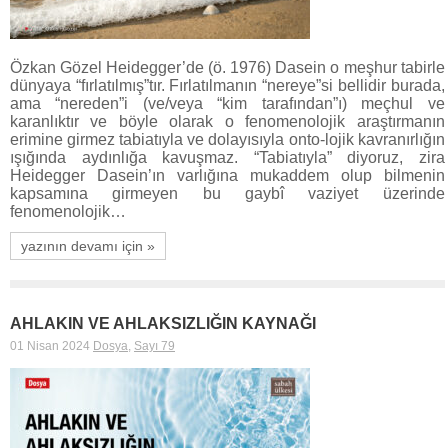
Özkan Gözel Heidegger’de (ö. 1976) Dasein o meşhur tabirle
dünyaya “fırlatılmış”tır. Fırlatılmanın “nereye”si bellidir burada,
ama “nereden”i (ve/veya “kim tarafından”ı) meçhul ve
karanlıktır ve böyle olarak o fenomenolojik araştırmanın
erimine girmez tabiatıyla ve dolayısıyla onto-lojik kavranırlığın
ışığında aydınlığa kavuşmaz. “Tabiatıyla” diyoruz, zira
Heidegger Dasein’ın varlığına mukaddem olup bilmenin
kapsamına girmeyen bu gaybî vaziyet üzerinde
fenomenolojik…
yazının devamı için »
AHLAKIN VE AHLAKSIZLIĞIN KAYNAĞI
01 Nisan 2024
Dosya
,
Sayı 79