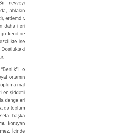
“Bir meyveyi
da, ahlakın
ir, erdemdir.
n daha ileri
çüğü kendine
zcilikte ise
Dostluktaki
ur.
“Benlik”i o
syal ortamın
 topluma mal
 en şiddetli
a dengeleri
sa da toplum
esela başka
umu koruyan
lmez. İçinde