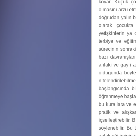
koyar. Küçük çoc
olmasını arzu etm
doğrudan yalın bi
olarak çocukta
yetişkinlerin ya
terbiye ve eğiti
sürecinin sonrak
bazı davranışlar
ahlaki ve gayri a
olduğunda böyle 
nitelendirilebi
başlangıcında bi
öğrenmeye başlar
bu kurallara ve e
pratik ve alışk
içselleştirebilir
söylenebilir. Bu 
ahlak eğitiminin 