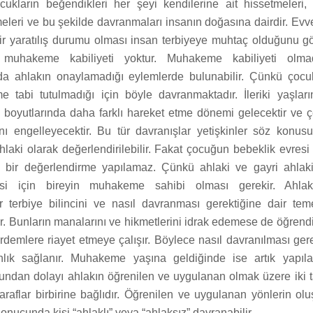
ukların beğendikleri her şeyi kendilerine ait hissetmeleri, 
eleri ve bu şekilde davranmaları insanın doğasına dairdir. Evve
r yaratılış durumu olması insan terbiyeye muhtaç olduğunu göst
 muhakeme kabiliyeti yoktur. Muhakeme kabiliyeti olma
 da ahlakın onaylamadığı eylemlerde bulunabilir. Çünkü çoc
me tabi tutulmadığı için böyle davranmaktadır. İleriki yaşları
i boyutlarında daha farklı hareket etme dönemi gelecektir ve 
ını engelleyecektir. Bu tür davranışlar yetişkinler söz konu
hlaki olarak değerlendirilebilir. Fakat çocuğun bebeklik evres
bir değerlendirme yapılamaz. Çünkü ahlaki ve gayri ahlaki 
lmesi için bireyin muhakeme sahibi olması gerekir. Ahlak
r terbiye bilincini ve nasıl davranması gerektiğine dair tem
. Bunların manalarını ve hikmetlerini idrak edemese de öğrendi
rdemlere riayet etmeye çalışır. Böylece nasıl davranılması gere
anlık sağlanır. Muhakeme yaşına geldiğinde ise artık yapıla
. Bundan dolayı ahlakın öğrenilen ve uygulanan olmak üzere iki t
taraflar birbirine bağlıdır. Öğrenilen ve uygulanan yönlerin olu
sonucunda kişi “ahlaklı” veya “ahlaksız” davranabilir.