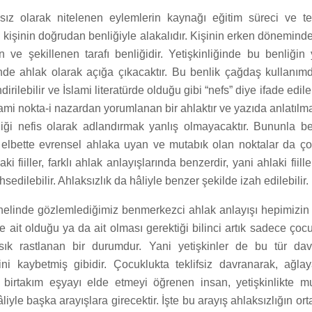
sız olarak nitelenen eylemlerin kaynağı eğitim süreci ve t
 kişinin doğrudan benliğiyle alakalıdır. Kişinin erken döneminde
 ve şekillenen tarafı benliğidir. Yetişkinliğinde bu benliğin 
inde ahlak olarak açığa çıkacaktır. Bu benlik çağdaş kullanımd
dirilebilir ve İslami literatürde olduğu gibi “nefs” diye ifade edile
ami nokta-i nazardan yorumlanan bir ahlaktır ve yazıda anlatılma
liği nefis olarak adlandırmak yanlış olmayacaktır. Bununla b
e elbette evrensel ahlaka uyan ve mutabık olan noktalar da çok
ki fiiller, farklı ahlak anlayışlarında benzerdir, yani ahlaki fiiller
hsedilebilir. Ahlaksızlık da hâliyle benzer şekilde izah edilebilir.
elinde gözlemlediğimiz benmerkezci ahlak anlayışı hepimizin
 ait olduğu ya da ait olması gerektiği bilinci artık sadece çocu
 sık rastlanan bir durumdur. Yani yetişkinler de bu tür dav
ni kaybetmiş gibidir. Çocuklukta teklifsiz davranarak, ağla
k birtakım eşyayı elde etmeyi öğrenen insan, yetişkinlikte
iyle başka arayışlara girecektir. İşte bu arayış ahlaksızlığın or