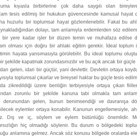
luma kıyasla birbirlerine çok daha saygılı olan bireyle
ğlam tesis edilmiş bir hukukun güvencesinde kamusal hayat d
aha huzurlu bir toplumsal hayat gözlemlenebilir. Fakat bu a
ynakladığından dolayı, tam anlamıyla erdemlerden söz edilem
a bir yere kadar işler bir düzen temin ve muhafaza edilse 
am olması için doğru bir ahlaki eğitim gerekir. İdeal toplum i
itimin hayata yansımasıyla görülebilir. Bu ideal toplumu oluşt
ir şekilde kapatmak zorundasınızdır ve bu açık ancak bir güçle k
an gelen, idari bir güçtür, yani devlettir. Devletin ortaya koyd
ısıyla toplumsal çıkarlar ve bireysel haklar bu güçle tesis edilme
a zikredildiği üzere benliğin terbiyesiyle ortaya çıkan fiille
şarıdan zorunlu bir şekilde kanuna tabi olmakla tam anlamı
in derunundan gelen, bunun benimsendiği ve davranışa d
bilecek eylemler ortaya konabilir. Kanunun engellemesiyle, ahl
. Dış ve iç, söylem ve eylem bütünlüğü önemlidir. Me
rsızlığın hiç olmadığı söylenir. Bu durum o bölgedeki topl
tuğu anlamına gelmez. Ancak söz konusu bölgede oralarda elekt