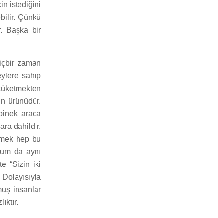
n istediğini
ebilir. Çünkü
. Başka bir
hiçbir zaman
şeylere sahip
 tüketmekten
in ürünüdür.
binek araca
ra dahildir.
irmek hep bu
plum da aynı
te “Sizin iki
 Dolayısıyla
muş insanlar
ıktır.