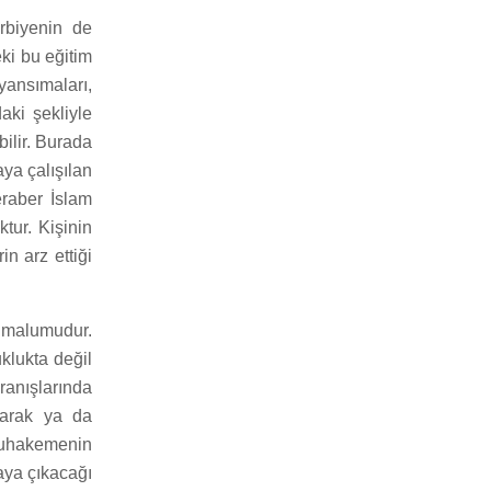
erbiyenin de
ki bu eğitim
yansımaları,
aki şekliyle
bilir. Burada
ya çalışılan
eraber İslam
tur. Kişinin
in arz ettiği
 malumudur.
klukta değil
ranışlarında
yarak ya da
 muhakemenin
taya çıkacağı