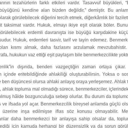
rının tezahürlerin farklı etkileri vardır. Tasavvuf büyükleri, 
büyüğünü kendine alan bizden değildir,” demiştir. Bu anlam
arak görülebilecek diğerini tercih etmek, diğerkâmlık bir fazilett
t taksimat vardır. Hukuk, elmayı ikiye eşit olarak böler. Bunu
görülebilecek erdemli davranışta ise büyüğü karşıdakine kü
udur. Hukuk, erdemleri tasvir, tarif ve tayin edemez. Benmerke
lan kısmı almak, daha fazlasını arzulamak mevzubahistir. 
rafa, hukukun vaz ettiği eşit paylaşım bile benmerkezcilikte yokt
benlik”in dışında, benden vazgeçtiğin zaman ortaya çıkar. 
n içinde eritebildiğinde ahlakiliği oluşturabilirsin. Yoksa o so
ne ben düşüncesi olursa ahlaki anlayış oraya yerleşemez. Ahlak
 ahlak topluma mal olmadığı sürece, benmerkezciler, içlerindeki
olmuş hâlde bozgunculuğa sebep olurlar. Bu durum da toplumd
s ve ifsada yol açar. Benmerkezcilik bireysel anlamda güçlü ol
 üzerine inşa edilmişse iflas söz konusu olmayabilir. M
sanlar daha benmerkezci bir anlayışa sahip olsalar da, topl
şlediği için kamuda herhangi bir düzensizlik ya da sorun görü