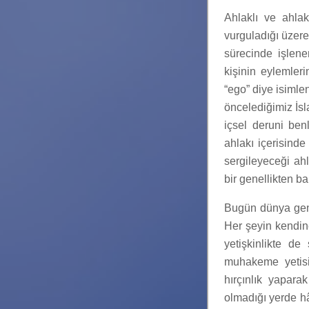
Ahlaklı ve ahlak
vurguladığı üzere
sürecinde işlenen
kişinin eylemler
“ego” diye isimlen
öncelediğimiz İsl
içsel deruni ben
ahlakı içerisind
sergileyeceği ahla
bir genellikten ba
Bugün dünya gen
Her şeyin kendine
yetişkinlikte de
muhakeme yetisi
hırçınlık yapara
olmadığı yerde hâl