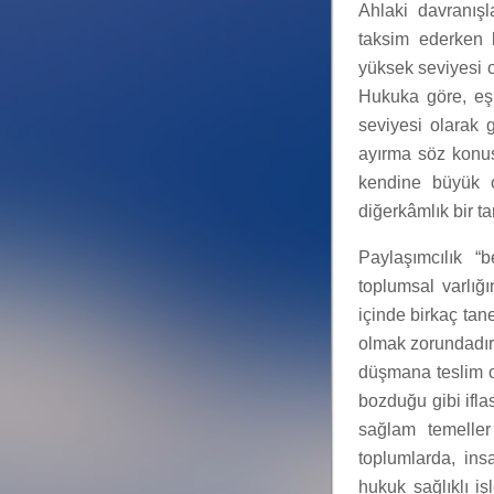
Ahlaki davranışla
taksim ederken 
yüksek seviyesi ol
Hukuka göre, eşi
seviyesi olarak 
ayırma söz konus
kendine büyük o
diğerkâmlık bir ta
Paylaşımcılık “
toplumsal varlığı
içinde birkaç ta
olmak zorundadır,
düşmana teslim 
bozduğu gibi ifla
sağlam temeller
toplumlarda, in
hukuk sağlıklı i