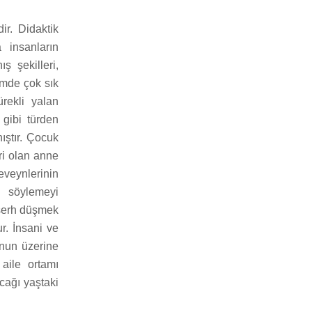
ir. Didaktik
 insanların
ş şekilleri,
timde çok sık
ürekli yalan
gibi türden
ıştır. Çocuk
eri olan anne
veynlerinin
n söylemeyi
 şerh düşmek
r. İnsani ve
unun üzerine
 aile ortamı
acağı yaştaki