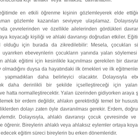
 eğitimde en etkili öğrenme kişinin gözlemleyerek elde ettiğid
man gözlemle kazanılan seviyeye ulaşılamaz. Dolayısıyla
nda çevrelerinden ve özellikle ailelerinden gördükleri davranı
rtaya koyacağı kişiliği ve ahlaki davranışı doğrudan etkiler. Eği
l olduğu için burada da zikredilebilir: Mesela, çocukları s
 uyarırken ebeveynlerin çocukların yanında yalan söylemesi 
 ahlak eğitimi için kesinlikle kaçınılması gerekilen bir davran
ey olmadığını duysa da hayatındaki ilk örnekleri ve ilk eğitmenl
 yapmadıkları daha belirleyici olacaktır. Dolayısıyla ebe
çok daha derinlikli bir şekilde içselleştireceği için yala
r ve hatta normalleştirecektir. Yalan üzerinden gidiyorken araya
emek bir erdem değildir, ahlakın gerektirdiği temel bir husustu
iliklerden dolayı zaten öyle davranılması gerekir. Erdem, doğr
lemdir. Dolayısıyla, ahlaklı davranışı çocuk çevresinde ve
ve öğrenir. Bireylerin ahlaklı veya ahlaksız eylemler ortaya koy
 edecek eğitim süreci bireylerin bu erken dönemleridir.