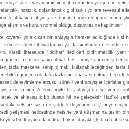
 bir terbiye süreci yaşamamış ve muhakemeden yoksun her yetişki
lancılık, hırsızlık, dolandırıcılık gibi farklı yollara tevessül ed
ndinin olmasına alışmış ve bunun doğru olduğuna inanmıştır
lığa alışmış ve bunun normal olduğu düşüncesine kapılmıştır.
e koyarak yola çıkan bir anlayışla hareket edildiğinde kişi 
yecektir ve sürekli ihtiyaçlarının ya da sınırlarının ötesindeki 
ır. Klasik literatürde “iddihar” dedikleri biriktirmecilik, yani
eceğinden fazlasına sahip olmak hırsı terbiye görmemiş benliğ
den fazla meskene sahip olmak, kullanabileceğinden fazla 
lenebileceğinden çok daha fazla mekâna sahip olmak hep iddiha
lezzeti deneyimleme arzusu, sürekli yeni arayışlar içerisine g
ışın neticesidir. Ailenin böyle bir anlayışı ürettiği yerde to
lacak ve ahlaksızlık bir düstur hâline gelecektir. Hadîs-i şerîf
ındaki nefsiniz sizin en şiddetli düşmanınızdır,” buyuruluyor.
ezli yetişmesi neticesinde nefsine yani düşmanına teslim ol
 Böylesi bir dünyada da iddihar hâkim olacaktır; ki bu da ahlaksızl