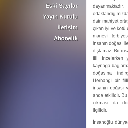
Eski Sayılar
dayanmaktad
odaklandığımızd
Yayın Kurulu
dair mahiyet orta
İletişim
çıkan iyi ve kötü
manevi terbiyes
Abonelik
insanın doğası ile
dışlamaz. Bir in
fiili incelerke
kaynağa bağlama
doğasına indir
Herhangi bir fii
insanın doğası v
anda etkilidir. B
çıkması da doğ
ilgilidir.
İnsanoğlu dünya