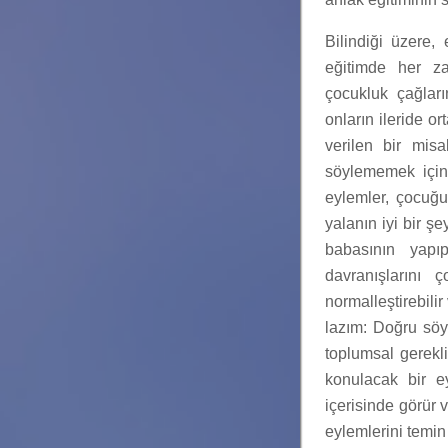
Bilindiği üzere,
eğitimde her za
çocukluk çağları
onların ileride o
verilen bir misa
söylememek için
eylemler, çocuğun
yalanın iyi bir ş
babasının yapıp
davranışlarını 
normalleştirebili
lazım: Doğru söyl
toplumsal gerekl
konulacak bir ey
içerisinde görür 
eylemlerini temin