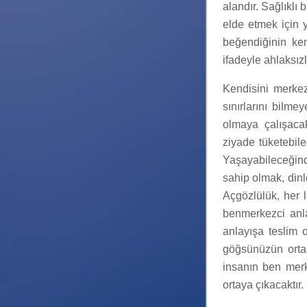
alandır. Sağlıklı
elde etmek için ya
beğendiğinin ke
ifadeyle ahlaksız
Kendisini merkez
sınırlarını bilme
olmaya çalışacakt
ziyade tüketebil
Yaşayabileceğin
sahip olmak, din
Açgözlülük, her 
benmerkezci anlay
anlayışa teslim o
göğsünüzün ortas
insanın ben merk
ortaya çıkacaktır.