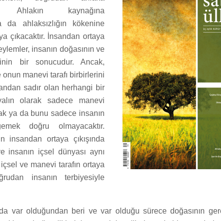
ır. Ahlakın kaynağına
a da ahlaksızlığın kökenine
ya çıkacaktır. İnsandan ortaya
 eylemler, insanın doğasının ve
inin bir sonucudur. Ancak,
 onun manevi tarafı birbirlerini
sandan sadır olan herhangi bir
n yalın olarak sadece manevi
k ya da bunu sadece insanın
gemek doğru olmayacaktır.
lin insandan ortaya çıkışında
e insanın içsel dünyası aynı
u içsel ve manevi tarafın ortaya
rudan insanın terbiyesiyle
da var olduğundan beri ve var olduğu sürece doğasının gere