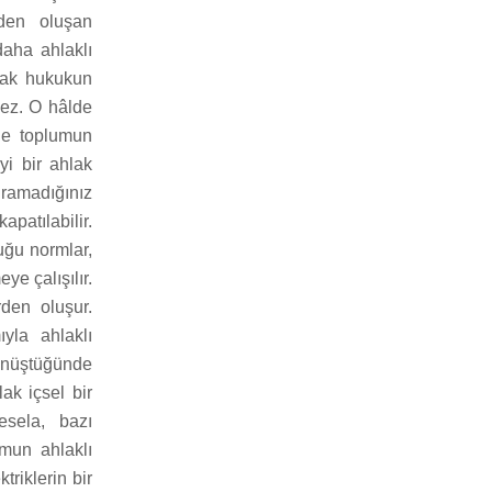
rden oluşan
aha ahlaklı
hlak hukukun
ez. O hâlde
de toplumun
yi bir ahlak
uramadığınız
apatılabilir.
uğu normlar,
ye çalışılır.
rden oluşur.
yla ahlaklı
önüştüğünde
ak içsel bir
sela, bazı
umun ahlaklı
riklerin bir