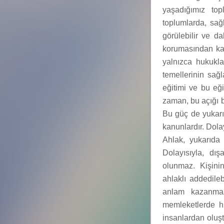
yaşadığımız top
toplumlarda, sa
görülebilir ve d
korumasından ka
yalnızca hukukl
temellerinin sağl
eğitimi ve bu eğ
zaman, bu açığı b
Bu güç de yukarıd
kanunlardır. Dolay
Ahlak, yukarıda d
Dolayısıyla, dı
olunmaz. Kişin
ahlaklı addedile
anlam kazanmaz
memleketlerde hı
insanlardan oluş