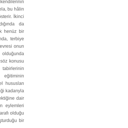
kendilerinin
la, bu hâlin
erir. İkinci
dığında da
uk henüz bir
nda, terbiye
çevresi onun
su olduğunda
i söz konusu
tabirlerinin
 eğitiminin
el hususları
ği kadarıyla
ktiğine dair
n eylemleri
arafı olduğu
şturduğu bir