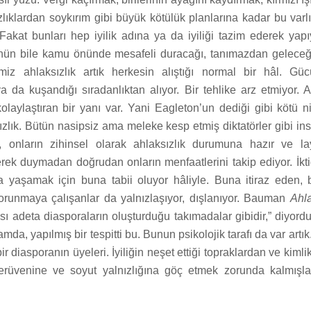
lıklardan soykırım gibi büyük kötülük planlarına kadar bu varlı
akat bunları hep iyilik adına ya da iyiliği tazim ederek yapı
nün bile kamu önünde mesafeli duracağı, tanımazdan geleceğ
imiz ahlaksızlık artık herkesin alıştığı normal bir hâl. G
a da kuşandığı sıradanlıktan alıyor. Bir tehlike arz etmiyor. 
kolaylaştıran bir yanı var. Yani Eagleton’un dediği gibi kötü ni
lık. Bütün nasipsiz ama meleke kesp etmiş diktatörler gibi ins
, onların zihinsel olarak ahlaksızlık durumuna hazır ve lay
rek duymadan doğrudan onların menfaatlerini takip ediyor. İkti
a yaşamak için buna tabii oluyor hâliyle. Buna itiraz eden,
runmaya çalışanlar da yalnızlaşıyor, dışlanıyor. Bauman
Ahla
 adeta diasporaların oluşturduğu takımadalar gibidir,” diyord
mda, yapılmış bir tespitti bu. Bunun psikolojik tarafı da var artık.
bir diasporanın üyeleri. İyiliğin neşet ettiği topraklardan ve kimli
erüvenine ve soyut yalnızlığına göç etmek zorunda kalmışla