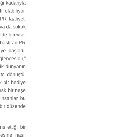
ği kadarıyla
 olabiliyor.
 PR faaliyeti
n ya da sokak
ilde bireysel
 bastıran PR
eye başladı.
ğlencesidir,”
lik dünyanın
ete dönüştü.
k bir hediye
esk bir neşe
 İnsanlar bu
 bir düzende
ns ettiği bir
lesine nasıl