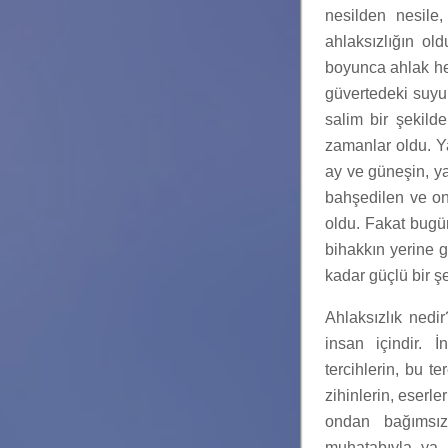
nesilden nesile
ahlaksızlığın o
boyunca ahlak her
güvertedeki suyu
salim bir şekild
zamanlar oldu. Ya
ay ve güneşin, ya
bahşedilen ve on
oldu. Fakat bugün
bihakkın yerine g
kadar güçlü bir 
Ahlaksızlık nedi
insan içindir. 
tercihlerin, bu t
zihinlerin, eserle
ondan bağımsız 
muhatabıyla ya d