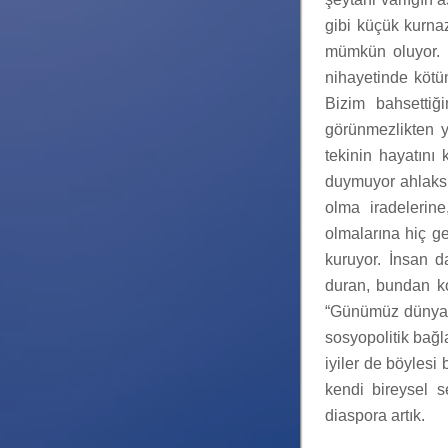
gibi küçük kurnaz
mümkün oluyor. F
nihayetinde kötü
Bizim bahsettiğ
görünmezlikten y
tekinin hayatını 
duymuyor ahlaksız
olma iradelerine
olmalarına hiç ge
kuruyor. İnsan d
duran, bundan ko
“Günümüz dünyası
sosyopolitik bağla
iyiler de böylesi 
kendi bireysel s
diaspora artık.