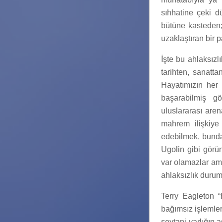
sıhhatine çeki d
bütüne kasteden;
uzaklaştıran bir pa
İşte bu ahlaksızl
tarihten, sanatta
Hayatımızın her
başarabilmiş gö
uluslararası aren
mahrem ilişkiye
edebilmek, bundan
Ugolin gibi görü
var olamazlar ama
ahlaksızlık duru
Terry Eagleton “
bağımsız işlemler
şeytani varlığın a