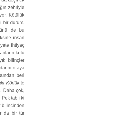
ğın zehriyle
yor. Kötülük
i bir durum.
ücünü de bu
Aksine insan
yete ihtiyaç
anların kötü
ık bilinçler
darını oraya
 bundan beri
ki Körlük
’te
u. Daha çok,
 Pek tabii ki
k bilincinden
r da bir tür