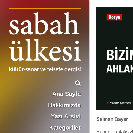
BİZİM BÜYÜK AHLAKSIZLIĞIMIZ
Ana Sayfa
Hakkımızda
Yazı Arşivi
Selman Bayer
Kategoriler
Bugün ahlaksızl