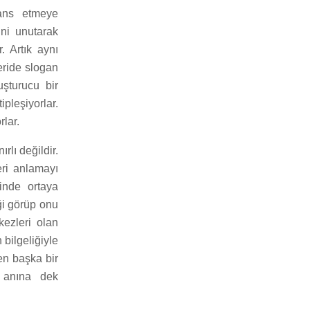
dans etmeye
ini unutarak
. Artık aynı
eride slogan
şturucu bir
pleşiyorlar.
rlar.
ırlı değildir.
eri anlamayı
sinde ortaya
iği görüp onu
kezleri olan
 bilgeliğiyle
en başka bir
z anına dek