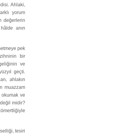
isi. Ahlaki,
farklı yorum
n değerlerin
r hâlde anın
nnetmeye pek
ihninin bir
geliğinin ve
üzyıl geçti.
an, ahlakın
anın muazzam
la okumak ve
değil midir?
ömertliğiyle
lliği, tesiri