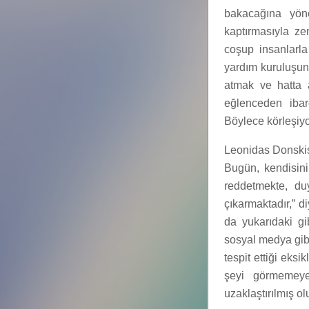
bakacağına yöne
kaptırmasıyla ze
coşup insanlarla
yardım kuruluşun
atmak ve hatta 
eğlenceden ibare
Böylece körleşiyo
Leonidas Donsk
Bugün, kendisini
reddetmekte, duy
çıkarmaktadır,” di
da yukarıdaki gi
sosyal medya gibi 
tespit ettiği eks
şeyi görmemeye
uzaklaştırılmış ol