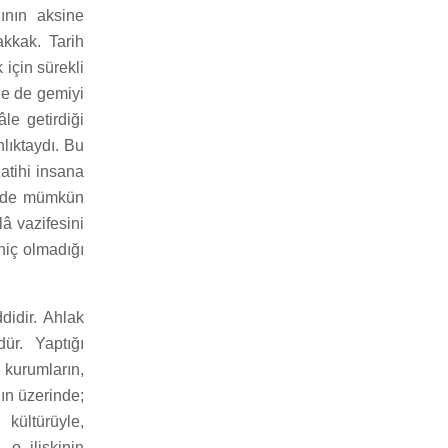
ının aksine
kkak. Tarih
için sürekli
ne de gemiyi
le getirdiği
nlıktaydı. Bu
zatihi insana
sinde mümkün
â vazifesini
hiç olmadığı
didir. Ahlak
ür. Yaptığı
n kurumların,
ğın üzerinde;
kültürüyle,
 o ilişkinin