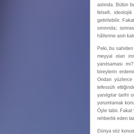
aslında. Bütün b
felsefi, ideoloj
getirilebilir. Fa
sınırında; sonra
hâllerine asılı k
Peki, bu sahiden
meyyal olan ins
yanılsaması mı? 
bireylerin erdem
Ondan yüzlerce 
tefessüh ettiğin
yanılgılar tarih
yorumlamak konus
Öyle tabii. Faka
rehberlik eden ta
Dünya söz konusu 