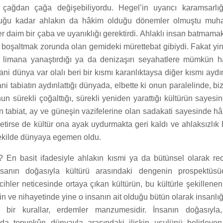
, çağdan çağa değişebiliyordu. Hegel’in uyarıcı karamsarlığ
lduğu kadar ahlakın da hâkim olduğu dönemler olmuştu muha
 daim bir çaba ve uyanıklığı gerektirdi. Ahlaklı insan batmamak 
 boşaltmak zorunda olan gemideki mürettebat gibiydi. Fakat yi
e limana yanaştırdığı ya da denizaşırı seyahatlere mümkün hâ
ni dünya var olalı beri bir kısmı karanlıktaysa diğer kısmı aydı
ni tabiatın aydınlattığı dünyada, elbette ki onun paralelinde, bi
un sürekli çoğalttığı, sürekli yeniden yarattığı kültürün saye
 tabiat, ay ve güneşin vazifelerine olan sadakati sayesinde hâl
etirse de kültür ona ayak uydurmakta geri kaldı ve ahlaksızlık 
şekilde dünyaya egemen oldu.
r? En basit ifadesiyle ahlakın kısmi ya da bütünsel olarak red
İnsanın doğasıyla kültürü arasındaki dengenin prospektüsüd
ercihler neticesinde ortaya çıkan kültürün, bu kültürle şekillene
rin ve nihayetinde yine o insanın ait olduğu bütün olarak insanlı
bir kurallar, erdemler manzumesidir. İnsanın doğasıyla, 
a topyekûn dünyayla arasındaki ilişkin usulünü belirleyen,