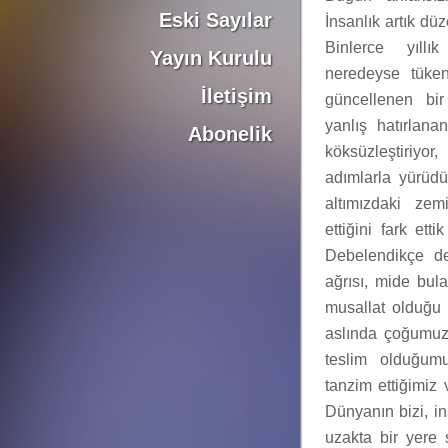
Eski Sayılar
İnsanlık artık dü
Binlerce yıllı
Yayın Kurulu
neredeyse tüken
İletişim
güncellenen bir
yanlış hatırlana
Abonelik
köksüzleştiriyo
adımlarla yürüd
altımızdaki zem
ettiğini fark ett
Debelendikçe de
ağrısı, mide bul
musallat olduğu
aslında çoğumuz
teslim olduğum
tanzim ettiğimiz 
Dünyanın bizi, i
uzakta bir yere