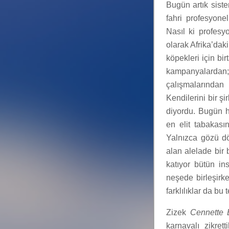
Bugün artık siste
fahri profesyonel
Nasıl ki profesyo
olarak Afrika’dak
köpekleri için bi
kampanyalardan; 
çalışmalarından 
Kendilerini bir şi
diyordu. Bugün h
en elit tabakası
Yalnızca gözü dö
alan alelade bir
katıyor bütün in
neşede birleşirke
farklılıklar da bu
Zizek
Cennette 
karnavalı zikret