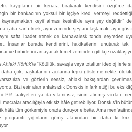
lik kaygılarını bir kenara bırakarak kendisini özgürce 
ngin bir bankacının yoksul bir işçiye kredi vermeyi reddettiğ
 kaynaşmaktan keyif alması kesinlikle aynı şey değildir,” der
da çaba sarf etmek, aynı zeminde şeytanı taşlamak, aynı göst
aynı safta ibadet etmek de karnavalesk tonda seyreden uyu
t. İnsanlar burada kendilerini, hakikatlerini unutarak tek ti
rlar ve birbirlerini anlayacak temel zeminden gittikçe uzaklaşıyo
is
Ahlaki Körlük
’te “Kötülük, savaşla veya totaliter ideolojilerle sın
 daha çok, başkalarının acılarına tepki göstermemekte, ötekil
arsızlıkta ve gözlerin sessiz, ahlaki bakışlardan çevrilme
yordu. Bizi esir alan ahlaksızlık Donskis’in fark ettiği bu eksikl
bi PR faaliyetleri ya da vitaminsiz, siniri alınmış vicdan mer
mecralar aracılığıyla etkisiz hâle getirebiliyor. Donskis’in bütün
iklik hâlâ tüm görkemiyle orada duruyor elbette. Ama menfaatind
 programlı yığınların görüş alanından bir daha ki kri
uyor.