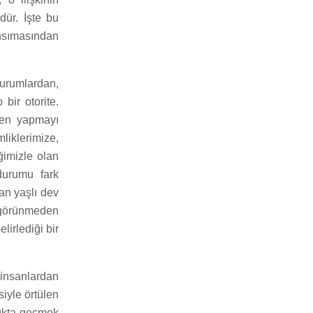
dür. İşte bu
ansımasından
kurumlardan,
bir otorite.
den yapmayı
iklerimize,
ğimizle olan
durumu fark
an yaşlı dev
a görünmeden
lirlediği bir
 insanlardan
siyle örtülen
ışıkta geçmek