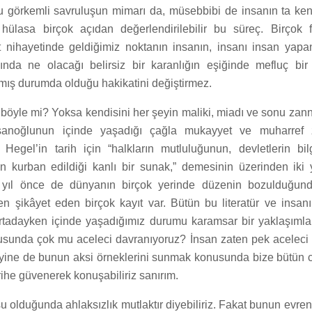
u görkemli savruluşun mimarı da, müsebbibi de insanın ta kend
ik hülasa birçok açıdan değerlendirilebilir bu süreç. Birçok 
kat nihayetinde geldiğimiz noktanın insanın, insanı insan yapa
sında ne olacağı belirsiz bir karanlığın eşiğinde mefluç bi
almış durumda olduğu hakikatini değiştirmez.
 böyle mi? Yoksa kendisini her şeyin maliki, miadı ve sonu za
anoğlunun içinde yaşadığı çağla mukayyet ve muharref z
Hegel’in tarih için “halkların mutluluğunun, devletlerin bil
in kurban edildiği kanlı bir sunak,” demesinin üzerinden iki y
yıl önce de dünyanın birçok yerinde düzenin bozulduğund
den şikâyet eden birçok kayıt var. Bütün bu literatür ve ins
i ortadayken içinde yaşadığımız durumu karamsar bir yaklaşım
unda çok mu aceleci davranıyoruz? İnsan zaten pek aceleci 
t yine de bunun aksi örneklerini sunmak konusunda bize bütün c
rihe güvenerek konuşabiliriz sanırım.
olduğunda ahlaksızlık mutlaktır diyebiliriz. Fakat bunun evrense