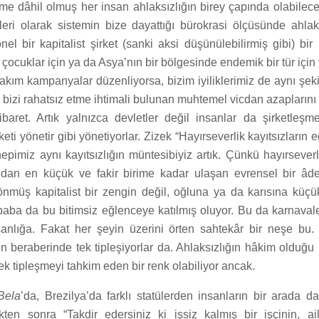
me dâhil olmuş her insan ahlaksızlığın birey çapında olabilece
leri olarak sistemin bize dayattığı bürokrasi ölçüsünde ahlaklı
nel bir kapitalist şirket (sanki aksi düşünülebilirmiş gibi) bir
i çocuklar için ya da Asya’nın bir bölgesinde endemik bir tür içi
rtakım kampanyalar düzenliyorsa, bizim iyiliklerimiz de aynı şek
bizi rahatsız etme ihtimali bulunan muhtemel vicdan azaplarını
ibaret. Artık yalnızca devletler değil insanlar da şirketleşm
rketi yönetir gibi yönetiyorlar. Zizek “Hayırseverlik kayıtsızların e
epimiz aynı kayıtsızlığın müntesibiyiz artık. Çünkü hayırsever
ndan en küçük ve fakir birime kadar ulaşan evrensel bir âd
nmüş kapitalist bir zengin değil, oğluna ya da karısına küçü
 baba da bu bitimsiz eğlenceye katılmış oluyor. Bu da karnaval
sanlığa. Fakat her şeyin üzerini örten sahtekâr bir neşe bu.
n beraberinde tek tipleşiyorlar da. Ahlaksızlığın hâkim olduğu
 tek tipleşmeyi tahkim eden bir renk olabiliyor ancak.
Bela
’da, Brezilya’da farklı statülerden insanların bir arada da
tikten sonra “Takdir edersiniz ki işsiz kalmış bir işçinin, ai