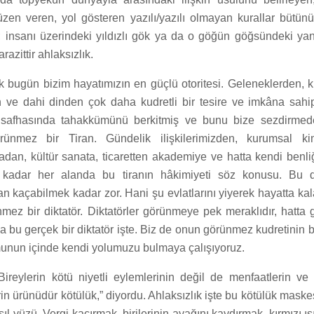
üzen veren, yol gösteren yazılı/yazılı olmayan kurallar bütünü
 insanı üzerindeki yıldızlı gök ya da o göğün göğsündeki y
razittir ahlaksızlık.
ık bugün bizim hayatımızın en güçlü otoritesi. Geleneklerden, 
n ve dahi dinden çok daha kudretli bir tesire ve imkâna sahip 
 safhasında tahakkümünü berkitmiş ve bunu bize sezdirme
rünmez bir Tiran. Gündelik ilişkilerimizden, kurumsal kiml
adan, kültür sanata, ticaretten akademiye ve hatta kendi benli
 kadar her alanda bu tiranın hâkimiyeti söz konusu. Bu 
 kaçabilmek kadar zor. Hani şu evlatlarını yiyerek hayatta kal
nmez bir diktatör. Diktatörler görünmeye pek meraklıdır, hatt
 bu gerçek bir diktatör işte. Biz de onun görünmez kudretinin be
munun içinde kendi yolumuzu bulmaya çalışıyoruz.
Bireylerin kötü niyetli eylemlerinin değil de menfaatlerin ve
in ürünüdür kötülük,” diyordu. Ahlaksızlık işte bu kötülük maske
sıl yüzü. Vergi kaçırmak, birilerinin ayağını kaydırmak, kırmızı 