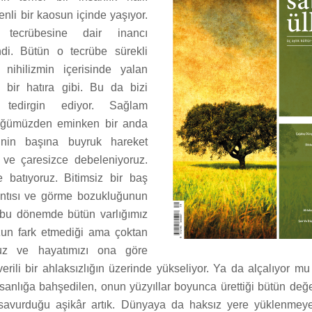
zenli bir kaosun içinde yaşıyor.
k tecrübesine dair inancı
di. Bütün o tecrübe sürekli
 nihilizmin içerisinde yalan
n bir hatıra gibi. Bu da bizi
r, tedirgin ediyor. Sağlam
üğümüzden eminken bir anda
inin başına buyruk hareket
ik ve çaresizce debeleniyoruz.
 batıyoruz. Bitimsiz bir baş
antısı ve görme bozukluğunun
 bu dönemde bütün varlığımız
un fark etmediği ama çoktan
uz ve hayatımızı ona göre
verili bir ahlaksızlığın üzerinde yükseliyor. Ya da alçalıyor mu
nsanlığa bahşedilen, onun yüzyıllar boyunca ürettiği bütün değ
 savurduğu aşikâr artık. Dünyaya da haksız yere yüklenmey