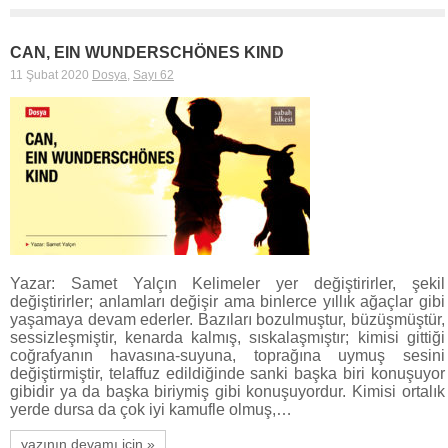
CAN, EIN WUNDERSCHÖNES KIND
11 Şubat 2020
Dosya
,
Sayı 62
Yazar: Samet Yalçın Kelimeler yer değiştirirler, şekil
değiştirirler; anlamları değişir ama binlerce yıllık ağaçlar gibi
yaşamaya devam ederler. Bazıları bozulmuştur, büzüşmüştür,
sessizleşmiştir, kenarda kalmış, sıskalaşmıştır; kimisi gittiği
coğrafyanın havasına-suyuna, toprağına uymuş sesini
değiştirmiştir, telaffuz edildiğinde sanki başka biri konuşuyor
gibidir ya da başka biriymiş gibi konuşuyordur. Kimisi ortalık
yerde dursa da çok iyi kamufle olmuş,…
yazının devamı için »