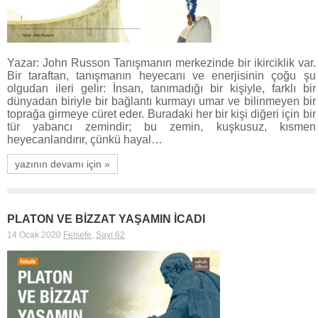
Yazar: John Russon Tanışmanın merkezinde bir ikirciklik var.
Bir taraftan, tanışmanın heyecanı ve enerjisinin çoğu şu
olgudan ileri gelir: İnsan, tanımadığı bir kişiyle, farklı bir
dünyadan biriyle bir bağlantı kurmayı umar ve bilinmeyen bir
toprağa girmeye cüret eder. Buradaki her bir kişi diğeri için bir
tür yabancı zemindir; bu zemin, kuşkusuz, kısmen
heyecanlandırır, çünkü hayal…
yazının devamı için »
PLATON VE BİZZAT YAŞAMIN İCADI
14 Ocak 2020
Felsefe
,
Sayı 62