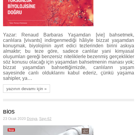
Yazar: Renaud Barbaras Yaşamdan [vie] bahsetmek,
canlılara [vivants] indirgenmediği hâliyle bizzat yaşamdan
konuşmak, biyolojinin ayırt edici tezlerinden birini askıya
almaktır; bu teze göre, sadece canlılar yani kimyasal
oluşumları gereği benzersiz niteliklerle bezenmiş gerçeklikler
söz konusu olacağı için yaşamdan bahsetmenin manası yok;
bizzat yaşamdan bahsettiğimizde, canlıların yaşam
sayesinde canlı olduklarını kabul ederiz, çünkü yaşama
sahipler, ya…
yazının devamı için »
BİOS
23 Ocak 2020
Dosya
,
Sayı 62