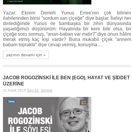
Yazar: Ekrem Demirli Yunus Emre’nin çok bilinen
ilahilerinden birisi “sordum sarı çiçeğe” diye başlar. İlahiyi her
dinlediğimde Yunus ile bambaşka bir zihin dünyasında
yaşadığımızı düşünürüm: Hayatında bir kere bile olsa, bir
çiçeğe soru sormuş, “anan-baban var mıdır?” diye onun hâlini
merak etmiş kaç kişi vardır? Buna mukabil çiçek “annem
babam topraktır” diye cevap vermiş, konuşma…
yazının devamı için »
JACOB ROGOZİNSKİ İLE BEN (EGO), HAYAT VE ŞİDDET
ÜZERİNE
31 Aralık 2019
Sayı 62
,
Söyleşi