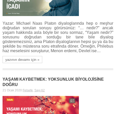
Yazar: Michael Naas Platon diyaloglarında hep o meşhur
doğrudan sorulan soruyu görürsünüz: “… nedir?” ancak
yaşam hakkında asla böyle bir soru sormaz, “Yaşam nedir?”
sorusunu doğrudan sorduğu bir tane bile diyalog
gösteremezsiniz, ama Platon diyaloglarının hepsi şu ya da bu
şekilde bu müstesna soru etrafında döner. Örneğin, Philebus
haz meselesini soruşturur, Menon erdemi, Devlet ise…
yazının devamı için »
YAŞAMI KAYBETMEK: YOKSUNLUK BİYOLOJİSİNE
DOĞRU
21 Ocak 2020
Felsefe
,
Sayı 62