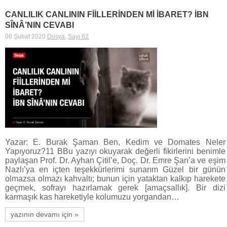
CANLILIK CANLININ FİİLLERİNDEN Mİ İBARET? İBN
SÎNÂ’NIN CEVABI
06 Şubat 2020
Dosya
,
Sayı 62
Yazar: E. Burak Şaman Ben, Kedim ve Domates Neler
Yapıyoruz?11 BBu yazıyı okuyarak değerli fikirlerini benimle
paylaşan Prof. Dr. Ayhan Çitil’e, Doç. Dr. Emre Şan’a ve eşim
Nazlı’ya en içten teşekkürlerimi sunarım Güzel bir günün
olmazsa olmazı kahvaltı; bunun için yataktan kalkıp harekete
geçmek, sofrayı hazırlamak gerek [amaçsallık]. Bir dizi
karmaşık kas hareketiyle kolumuzu yorgandan…
yazının devamı için »