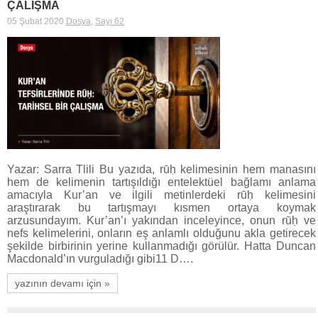
ÇALIŞMA
05 Şubat 2020
Dosya
,
Sayı 62
Yazar: Sarra Tlili Bu yazıda, rūḥ kelimesinin hem manasını
hem de kelimenin tartışıldığı entelektüel bağlamı anlama
amacıyla Kur’an ve ilgili metinlerdeki rūḥ kelimesini
araştırarak bu tartışmayı kısmen ortaya koymak
arzusundayım. Kur’an’ı yakından inceleyince, onun rūḥ ve
nefs kelimelerini, onların eş anlamlı olduğunu akla getirecek
şekilde birbirinin yerine kullanmadığı görülür. Hatta Duncan
Macdonald’ın vurguladığı gibi11 D….
yazının devamı için »