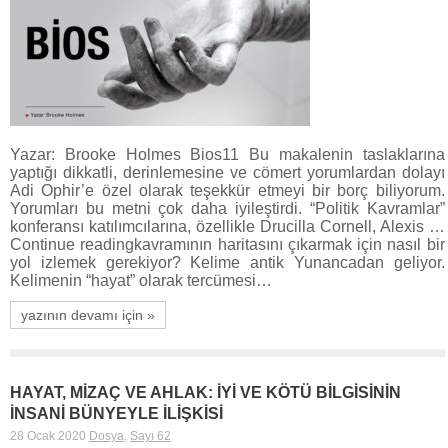
Yazar: Brooke Holmes Bios11 Bu makalenin taslaklarına
yaptığı dikkatli, derinlemesine ve cömert yorumlardan dolayı
Adi Ophir’e özel olarak teşekkür etmeyi bir borç biliyorum.
Yorumları bu metni çok daha iyileştirdi. “Politik Kavramlar”
konferansı katılımcılarına, özellikle Drucilla Cornell, Alexis …
Continue readingkavramının haritasını çıkarmak için nasıl bir
yol izlemek gerekiyor? Kelime antik Yunancadan geliyor.
Kelimenin “hayat” olarak tercümesi…
yazının devamı için »
HAYAT, MİZAÇ VE AHLAK: İYİ VE KÖTÜ BİLGİSİNİN
İNSANİ BÜNYEYLE İLİŞKİSİ
28 Ocak 2020
Dosya
,
Sayı 62