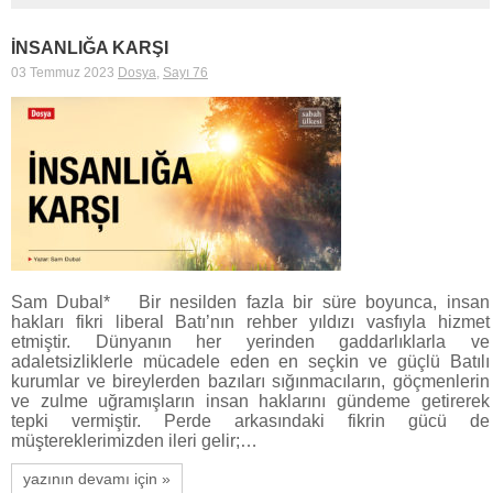
İNSANLIĞA KARŞI
03 Temmuz 2023
Dosya
,
Sayı 76
Sam Dubal* Bir nesilden fazla bir süre boyunca, insan
hakları fikri liberal Batı’nın rehber yıldızı vasfıyla hizmet
etmiştir. Dünyanın her yerinden gaddarlıklarla ve
adaletsizliklerle mücadele eden en seçkin ve güçlü Batılı
kurumlar ve bireylerden bazıları sığınmacıların, göçmenlerin
ve zulme uğramışların insan haklarını gündeme getirerek
tepki vermiştir. Perde arkasındaki fikrin gücü de
müştereklerimizden ileri gelir;…
yazının devamı için »