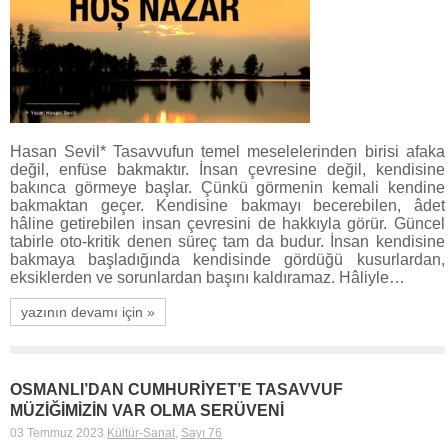
Hasan Sevil* Tasavvufun temel meselelerinden birisi afaka
değil, enfüse bakmaktır. İnsan çevresine değil, kendisine
bakınca görmeye başlar. Çünkü görmenin kemali kendine
bakmaktan geçer. Kendisine bakmayı becerebilen, âdet
hâline getirebilen insan çevresini de hakkıyla görür. Güncel
tabirle oto-kritik denen süreç tam da budur. İnsan kendisine
bakmaya başladığında kendisinde gördüğü kusurlardan,
eksiklerden ve sorunlardan başını kaldıramaz. Hâliyle…
yazının devamı için »
OSMANLI’DAN CUMHURİYET’E TASAVVUF
MÜZİĞİMİZİN VAR OLMA SERÜVENİ
03 Temmuz 2023
Kültür-Sanat
,
Sayı 76