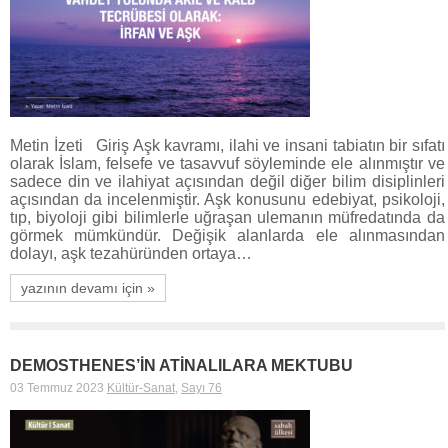
Metin İzeti Giriş Aşk kavramı, ilahi ve insani tabiatın bir sıfatı
olarak İslam, felsefe ve tasavvuf söyleminde ele alınmıştır ve
sadece din ve ilahiyat açısından değil diğer bilim disiplinleri
açısından da incelenmiştir. Aşk konusunu edebiyat, psikoloji,
tıp, biyoloji gibi bilimlerle uğraşan ulemanın müfredatında da
görmek mümkündür. Değişik alanlarda ele alınmasından
dolayı, aşk tezahüründen ortaya…
yazının devamı için »
DEMOSTHENES’İN ATİNALILARA MEKTUBU
03 Temmuz 2023
Kültür-Sanat
,
Sayı 76