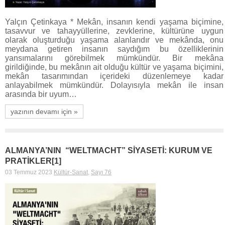
Yalçın Çetinkaya * Mekân, insanın kendi yaşama biçimine,
tasavvur ve tahayyüllerine, zevklerine, kültürüne uygun
olarak oluşturduğu yaşama alanlarıdır ve mekânda, onu
meydana getiren insanın saydığım bu özelliklerinin
yansımalarını görebilmek mümkündür. Bir mekâna
girildiğinde, bu mekânın ait olduğu kültür ve yaşama biçimini,
mekân tasarımından içerideki düzenlemeye kadar
anlayabilmek mümkündür. Dolayısıyla mekân ile insan
arasında bir uyum…
yazının devamı için »
ALMANYA’NIN “WELTMACHT” SİYASETİ: KURUM VE
PRATİKLER[1]
03 Temmuz 2023
Kültür-Sanat
,
Sayı 76