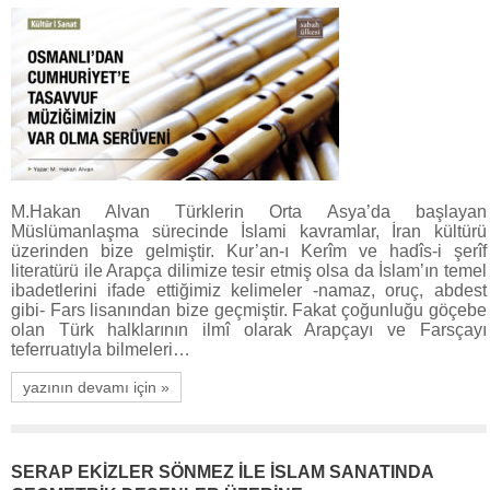
M.Hakan Alvan Türklerin Orta Asya’da başlayan
Müslümanlaşma sürecinde İslami kavramlar, İran kültürü
üzerinden bize gelmiştir. Kur’an-ı Kerîm ve hadîs-i şerîf
literatürü ile Arapça dilimize tesir etmiş olsa da İslam’ın temel
ibadetlerini ifade ettiğimiz kelimeler -namaz, oruç, abdest
gibi- Fars lisanından bize geçmiştir. Fakat çoğunluğu göçebe
olan Türk halklarının ilmî olarak Arapçayı ve Farsçayı
teferruatıyla bilmeleri…
yazının devamı için »
SERAP EKİZLER SÖNMEZ İLE İSLAM SANATINDA