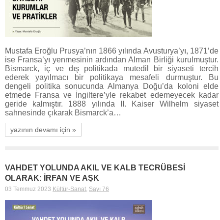
Mustafa Eroğlu Prusya’nın 1866 yılında Avusturya’yı, 1871’de
ise Fransa’yı yenmesinin ardından Alman Birliği kurulmuştur.
Bismarck, iç ve dış politikada mutedil bir siyaseti tercih
ederek yayılmacı bir politikaya mesafeli durmuştur. Bu
dengeli politika sonucunda Almanya Doğu’da koloni elde
etmede Fransa ve İngiltere’yle rekabet edemeyecek kadar
geride kalmıştır. 1888 yılında II. Kaiser Wilhelm siyaset
sahnesinde çıkarak Bismarck’a…
yazının devamı için »
VAHDET YOLUNDA AKIL VE KALB TECRÜBESİ
OLARAK: İRFAN VE AŞK
03 Temmuz 2023
Kültür-Sanat
,
Sayı 76