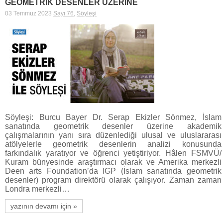
GEOMETRİK DESENLER ÜZERİNE
03 Temmuz 2023
Sayı 76
,
Söyleşi
Söyleşi: Burcu Bayer Dr. Serap Ekizler Sönmez, İslam
sanatında geometrik desenler üzerine akademik
çalışmalarının yanı sıra düzenlediği ulusal ve uluslararası
atölyelerle geometrik desenlerin analizi konusunda
farkındalık yaratıyor ve öğrenci yetiştiriyor. Hâlen FSMVÜ/
Kuram bünyesinde araştırmacı olarak ve Amerika merkezli
Deen arts Foundation’da IGP (İslam sanatında geometrik
desenler) program direktörü olarak çalışıyor. Zaman zaman
Londra merkezli…
yazının devamı için »