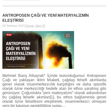
ANTROPOSEN ÇAĞI VE YENİ MATERYALİZMİN
ELEŞTİRİSİ
03 Temmuz 2023
Dosya
,
Sayı 76
Mehmet Barış Albayrak* İçinde bulunduğumuz Antroposen
Çağı ve yaklaşan iklim felaketi, çağdaş felsefi akımlarda
genel olarak insanmerkezcilik karşıtlığını ve daha spesifik
olarak özne merkezciliği hedefe alan bir ethos yaratmış gibi
görünüyor. Çoğunlukla “yeni materyalizm” olarak adlandırılan
bu çağdaş felsefe akımları[1], bu ethos bağlamında genel
olarak özne felsefesini eleştirerek, insanmerkezci olmayan
yeni bir tutumun gerekliliğine vurgu…