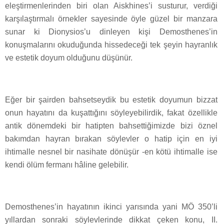
eleştirmenlerinden biri olan Aiskhines’i susturur, verdiği
karşılaştırmalı örnekler sayesinde öyle güzel bir manzara
sunar ki Dionysios’u dinleyen kişi Demosthenes’in
konuşmalarını okuduğunda hissedeceği tek şeyin hayranlık
ve estetik doyum olduğunu düşünür.
Eğer bir şairden bahsetseydik bu estetik doyumun bizzat
onun hayatını da kuşattığını söyleyebilirdik, fakat özellikle
antik dönemdeki bir hatipten bahsettiğimizde bizi öznel
bakımdan hayran bırakan söylevler o hatip için en iyi
ihtimalle nesnel bir nasihate dönüşür -en kötü ihtimalle ise
kendi ölüm fermanı hâline gelebilir.
Demosthenes’in hayatının ikinci yarısında yani MÖ 350’li
yıllardan sonraki söylevlerinde dikkat çeken konu, II.