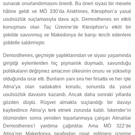
sunarak onurlandırmasını önerdi. Bu öneri siyasi bir mesele
hâline geldi ve MÖ 330’da Aiskhines, Ktesiphon’a yasal
usulsüzlük suçlamasıyla dava açtı. Demosthenes en etkili
konuşması olan
Taç Üzerine
’de Ktesiphon’u etkili bir
şekilde savunmuş ve Makedonya ile barışı tercih edenlere
şiddetle saldırmıştır.
Demosthenes, geçmişte yaptıklarından ve siyasi yaşamında
giriştiği eylemlerden hiç pişmanlık duymadı, savunduğu
politikaların değişmez amacının ülkesinin onuru ve yükselişi
olduğunda ısrar etti. Bunların yanı sıra her fırsatta ve her işte
Atina’ya olan sadakatini korudu, sonunda da yasal
usulsüzlük davasını kazandı. Ancak daha sonraki yıllarda
gözden düştü. Rüşvet almakla suçlandığı bir davayı
kaybedince Atina’yı terk etmek zorunda kaldı. İskender’in
ölümünden sonra yeniden toparlanmaya çalışan Atinalılar
Demosthenes’i yardıma çağırdılar. Ama MÖ 322’de
Atina’nın Makedonya tarafından işgal edilmesi üzerine