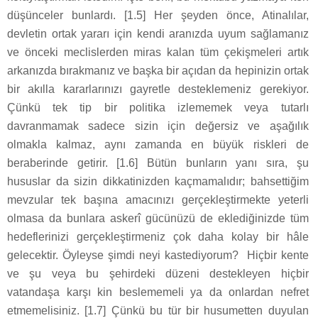
düşünceler bunlardı. [1.5] Her şeyden önce, Atinalılar,
devletin ortak yararı için kendi aranızda uyum sağlamanız
ve önceki meclislerden miras kalan tüm çekişmeleri artık
arkanızda bırakmanız ve başka bir açıdan da hepinizin ortak
bir akılla kararlarınızı gayretle desteklemeniz gerekiyor.
Çünkü tek tip bir politika izlememek veya tutarlı
davranmamak sadece sizin için değersiz ve aşağılık
olmakla kalmaz, aynı zamanda en büyük riskleri de
beraberinde getirir. [1.6] Bütün bunların yanı sıra, şu
hususlar da sizin dikkatinizden kaçmamalıdır; bahsettiğim
mevzular tek başına amacınızı gerçekleştirmekte yeterli
olmasa da bunlara askerî gücünüzü de eklediğinizde tüm
hedeflerinizi gerçekleştirmeniz çok daha kolay bir hâle
gelecektir. Öyleyse şimdi neyi kastediyorum? Hiçbir kente
ve şu veya bu şehirdeki düzeni destekleyen hiçbir
vatandaşa karşı kin beslememeli ya da onlardan nefret
etmemelisiniz. [1.7] Çünkü bu tür bir husumetten duyulan