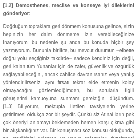
[1.2] Demosthenes, meclise ve konseye iyi dileklerini
gönderiyor:
Doğduğum topraklara geri dönmem konusuna gelince, sizin
hepinizin her daim dönmeme izin verebileceğinize
inanıyorum; bu nedenle şu anda bu konuda hiçbir şey
yazmıyorum. Bununla birlikte, bu mevcut durumun –elbette
doğru yolu seçtiğiniz takdirde– sadece kendiniz için değil,
geri kalan tüm Yunanlar için de zafer, güvenlik ve özgürlük
sağlayabileceğini, ancak cahilce davranırsanız veya yanlış
yönlendirilirseniz, aynı fırsatı tekrar elde etmenin kolay
olmayacağını gözlemlediğimden, bu sorularla ilgili
görüşlerimi kamuoyuna sunmam gerektiğini düşündüm.
[1.3] Biliyorum, mektupla iletilen tavsiyelerin yerine
getirilmesi oldukça zor bir şeydir. Çünkü siz Atinalıların pek
çok öneriyi anlamayı beklemeden hemen karşı çıkma gibi
bir alışkanlığınız var. Bir konuşmacı söz konusu olduğunda,