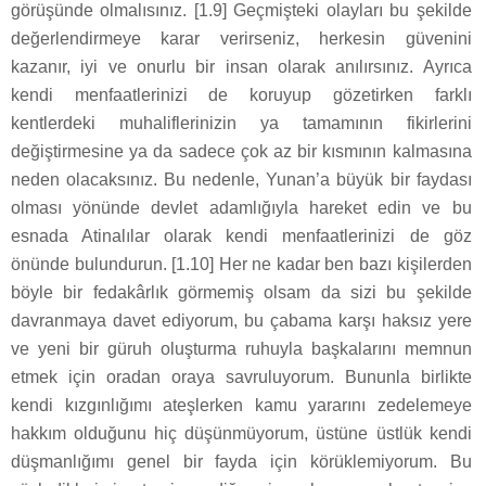
görüşünde olmalısınız. [1.9] Geçmişteki olayları bu şekilde
değerlendirmeye karar verirseniz, herkesin güvenini
kazanır, iyi ve onurlu bir insan olarak anılırsınız. Ayrıca
kendi menfaatlerinizi de koruyup gözetirken farklı
kentlerdeki muhaliflerinizin ya tamamının fikirlerini
değiştirmesine ya da sadece çok az bir kısmının kalmasına
neden olacaksınız. Bu nedenle, Yunan’a büyük bir faydası
olması yönünde devlet adamlığıyla hareket edin ve bu
esnada Atinalılar olarak kendi menfaatlerinizi de göz
önünde bulundurun. [1.10] Her ne kadar ben bazı kişilerden
böyle bir fedakârlık görmemiş olsam da sizi bu şekilde
davranmaya davet ediyorum, bu çabama karşı haksız yere
ve yeni bir güruh oluşturma ruhuyla başkalarını memnun
etmek için oradan oraya savruluyorum. Bununla birlikte
kendi kızgınlığımı ateşlerken kamu yararını zedelemeye
hakkım olduğunu hiç düşünmüyorum, üstüne üstlük kendi
düşmanlığımı genel bir fayda için körüklemiyorum. Bu