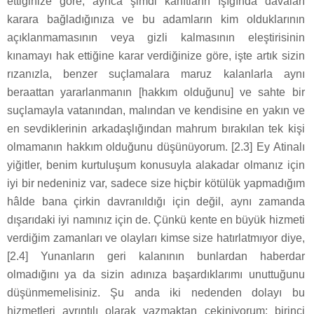
ettiğinize göre, ayrıca şimdi kanıtların ışığında davaları
karara bağladığınıza ve bu adamların kim olduklarının
açıklanmamasının veya gizli kalmasının eleştirisinin
kınamayı hak ettiğine karar verdiğinize göre, işte artık sizin
rızanızla, benzer suçlamalara maruz kalanlarla aynı
beraattan yararlanmanın [hakkım olduğunu] ve sahte bir
suçlamayla vatanından, malından ve kendisine en yakın ve
en sevdiklerinin arkadaşlığından mahrum bırakılan tek kişi
olmamanın hakkım olduğunu düşünüyorum. [2.3] Ey Atinalı
yiğitler, benim kurtuluşum konusuyla alakadar olmanız için
iyi bir nedeniniz var, sadece size hiçbir kötülük yapmadığım
hâlde bana çirkin davranıldığı için değil, aynı zamanda
dışarıdaki iyi namınız için de. Çünkü kente en büyük hizmeti
verdiğim zamanları ve olayları kimse size hatırlatmıyor diye,
[2.4] Yunanların geri kalanının bunlardan haberdar
olmadığını ya da sizin adınıza başardıklarımı unuttuğunu
düşünmemelisiniz. Şu anda iki nedenden dolayı bu
hizmetleri ayrıntılı olarak yazmaktan çekiniyorum; birinci