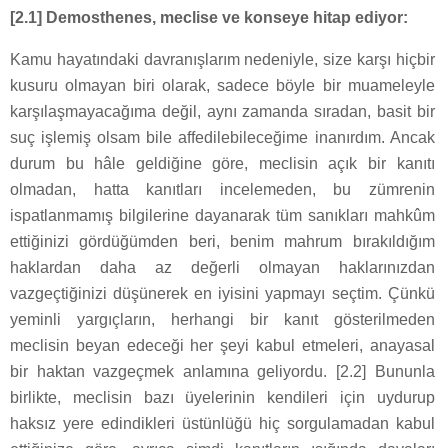
[2.1] Demosthenes, meclise ve konseye hitap ediyor:
Kamu hayatındaki davranışlarım nedeniyle, size karşı hiçbir
kusuru olmayan biri olarak, sadece böyle bir muameleyle
karşılaşmayacağıma değil, aynı zamanda sıradan, basit bir
suç işlemiş olsam bile affedilebileceğime inanırdım. Ancak
durum bu hâle geldiğine göre, meclisin açık bir kanıtı
olmadan, hatta kanıtları incelemeden, bu zümrenin
ispatlanmamış bilgilerine dayanarak tüm sanıkları mahkûm
ettiğinizi gördüğümden beri, benim mahrum bırakıldığım
haklardan daha az değerli olmayan haklarınızdan
vazgeçtiğinizi düşünerek en iyisini yapmayı seçtim. Çünkü
yeminli yargıçların, herhangi bir kanıt gösterilmeden
meclisin beyan edeceği her şeyi kabul etmeleri, anayasal
bir haktan vazgeçmek anlamına geliyordu. [2.2] Bununla
birlikte, meclisin bazı üyelerinin kendileri için uydurup
haksız yere edindikleri üstünlüğü hiç sorgulamadan kabul