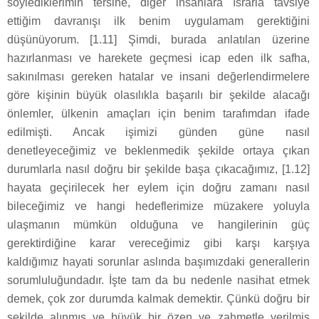
söylediklerimin tersine, diğer insanlara ısrarla tavsiye
ettiğim davranışı ilk benim uygulamam gerektiğini
düşünüyorum. [1.11] Şimdi, burada anlatılan üzerine
hazırlanması ve harekete geçmesi icap eden ilk safha,
sakınılması gereken hatalar ve insani değerlendirmelere
göre kişinin büyük olasılıkla başarılı bir şekilde alacağı
önlemler, ülkenin amaçları için benim tarafımdan ifade
edilmişti. Ancak işimizi günden güne nasıl
denetleyeceğimiz ve beklenmedik şekilde ortaya çıkan
durumlarla nasıl doğru bir şekilde başa çıkacağımız, [1.12]
hayata geçirilecek her eylem için doğru zamanı nasıl
bileceğimiz ve hangi hedeflerimize müzakere yoluyla
ulaşmanın mümkün olduğuna ve hangilerinin güç
gerektirdiğine karar vereceğimiz gibi karşı karşıya
kaldığımız hayati sorunlar aslında başımızdaki generallerin
sorumluluğundadır. İşte tam da bu nedenle nasihat etmek
demek, çok zor durumda kalmak demektir. Çünkü doğru bir
şekilde alınmış ve büyük bir özen ve zahmetle verilmiş