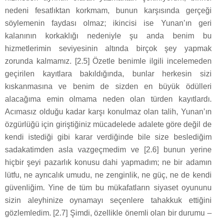
nedeni fesatlıktan korkmam, bunun karşısında gerçeği
söylemenin faydası olmaz; ikincisi ise Yunan’ın geri
kalanının korkaklığı nedeniyle şu anda benim bu
hizmetlerimin seviyesinin altında birçok şey yapmak
zorunda kalmamız. [2.5] Özetle benimle ilgili incelemeden
geçirilen kayıtlara bakıldığında, bunlar herkesin sizi
kıskanmasına ve benim de sizden en büyük ödülleri
alacağıma emin olmama neden olan türden kayıtlardı.
Acımasız olduğu kadar karşı konulmaz olan talih, Yunan’ın
özgürlüğü için giriştiğiniz mücadelede adalete göre değil de
kendi istediği gibi karar verdiğinde bile size beslediğim
sadakatimden asla vazgeçmedim ve [2.6] bunun yerine
hiçbir şeyi pazarlık konusu dahi yapmadım; ne bir adamın
lütfu, ne ayrıcalık umudu, ne zenginlik, ne güç, ne de kendi
güvenliğim. Yine de tüm bu mükafatların siyaset oyununu
sizin aleyhinize oynamayı seçenlere tahakkuk ettiğini
gözlemledim. [2.7] Şimdi, özellikle önemli olan bir durumu –