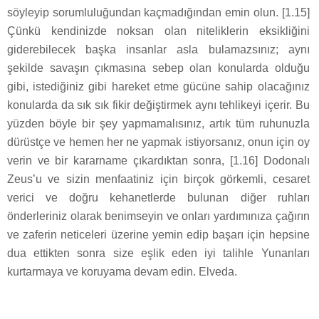
söyleyip sorumluluğundan kaçmadığından emin olun. [1.15]
Çünkü kendinizde noksan olan niteliklerin eksikliğini
giderebilecek başka insanlar asla bulamazsınız; aynı
şekilde savaşın çıkmasına sebep olan konularda olduğu
gibi, istediğiniz gibi hareket etme gücüne sahip olacağınız
konularda da sık sık fikir değiştirmek aynı tehlikeyi içerir. Bu
yüzden böyle bir şey yapmamalısınız, artık tüm ruhunuzla
dürüstçe ve hemen her ne yapmak istiyorsanız, onun için oy
verin ve bir kararname çıkardıktan sonra, [1.16] Dodonalı
Zeus’u ve sizin menfaatiniz için birçok görkemli, cesaret
verici ve doğru kehanetlerde bulunan diğer ruhları
önderleriniz olarak benimseyin ve onları yardımınıza çağırın
ve zaferin neticeleri üzerine yemin edip başarı için hepsine
dua ettikten sonra size eşlik eden iyi talihle Yunanları
kurtarmaya ve koruyama devam edin. Elveda.