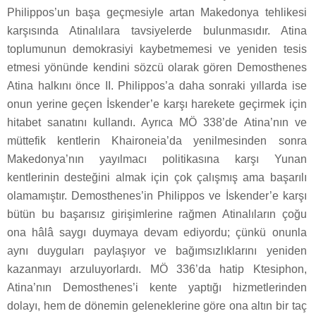
Philippos’un başa geçmesiyle artan Makedonya tehlikesi
karşısında Atinalılara tavsiyelerde bulunmasıdır. Atina
toplumunun demokrasiyi kaybetmemesi ve yeniden tesis
etmesi yönünde kendini sözcü olarak gören Demosthenes
Atina halkını önce II. Philippos’a daha sonraki yıllarda ise
onun yerine geçen İskender’e karşı harekete geçirmek için
hitabet sanatını kullandı. Ayrıca MÖ 338’de Atina’nın ve
müttefik kentlerin Khaironeia’da yenilmesinden sonra
Makedonya’nın yayılmacı politikasına karşı Yunan
kentlerinin desteğini almak için çok çalışmış ama başarılı
olamamıştır. Demosthenes’in Philippos ve İskender’e karşı
bütün bu başarısız girişimlerine rağmen Atinalıların çoğu
ona hâlâ saygı duymaya devam ediyordu; çünkü onunla
aynı duyguları paylaşıyor ve bağımsızlıklarını yeniden
kazanmayı arzuluyorlardı. MÖ 336’da hatip Ktesiphon,
Atina’nın Demosthenes’i kente yaptığı hizmetlerinden
dolayı, hem de dönemin geleneklerine göre ona altın bir taç