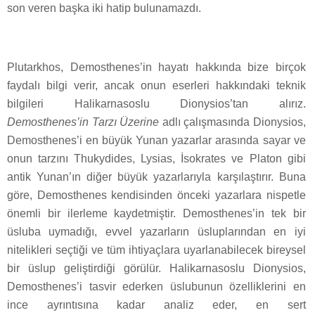
son veren başka iki hatip bulunamazdı.
Plutarkhos, Demosthenes’in hayatı hakkında bize birçok
faydalı bilgi verir, ancak onun eserleri hakkındaki teknik
bilgileri Halikarnasoslu Dionysios’tan alırız.
Demosthenes’in Tarzı Üzerine
adlı çalışmasında Dionysios,
Demosthenes’i en büyük Yunan yazarlar arasında sayar ve
onun tarzını Thukydides, Lysias, İsokrates ve Platon gibi
antik Yunan’ın diğer büyük yazarlarıyla karşılaştırır. Buna
göre, Demosthenes kendisinden önceki yazarlara nispetle
önemli bir ilerleme kaydetmiştir. Demosthenes’in tek bir
üsluba uymadığı, evvel yazarların üsluplarından en iyi
nitelikleri seçtiği ve tüm ihtiyaçlara uyarlanabilecek bireysel
bir üslup geliştirdiği görülür. Halikarnasoslu Dionysios,
Demosthenes’i tasvir ederken üslubunun özelliklerini en
ince ayrıntısına kadar analiz eder, en sert