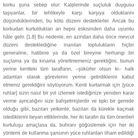
korku şuna sebep olur: Kalplerinde suçluluk duygusu
taşıyanlar, bir tehlikeyle karşı karşıya olduklarını
düşündüklerinden, bu kötü düzeni desteklerler. Ancak bu
korkudan kurtuldukları an hepsi eskisinden daha uyumlu
hâle gelir. [1.8] Bu nedenle, en azından daha önce mevcut
düzeni desteklediğine inanılan toplulukların hiçbir
generaline, hatibine ya da özel bireyine herhangi bir
suçlama ya da kınama yöneltmemeniz gerektiğini, bunun
yerine kentteki tüm tarafların, –şükürler olsun ki– halk
adamları olarak görevlerini yerine getirdiklerini kabul
etmeniz gerektiğini söylüyorum. Kenti kurtarmak için [yüce
ruhlar] sizin nasıl bir yol izlemek istediğinize yeniden karar
verme ayrıcalığını size bahşetmişlerdir ve tıpkı bir gemide
olduğu gibi, bazıları yelkenle, bazıları da kürekle kaçmak
istediklerini beyan ettiklerinde, her iki tarafın da tüm önerileri
kurtuluşu amaçlasa da, buhranı göğüslemek için her iki
yöntemi de kullanma şansının yüce ruhlardan ilham edildiği