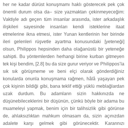
her ne kadar dürüst konuşmamı haklı gösterecek pek çok
önemli durum olsa da– size yazmaktan çekinmeyeceğim:
Vaktiyle adı geçen tüm insanlar arasında, ister arkadaşlık
ilişkileri sayesinde insanları kendi isteklerine itaat
etmelerine ikna etmesi, ister Yunan kentlerinin her birinde
ileri gelenleri rüşvetle ayartma konusundaki [yeteneği]
olsun, Philippos hepsinden daha olağanüstü bir yeteneğe
sahipti. Bu yöntemlerden herhangi birine kurban gitmeyen
tek kişi bendim, [2.8] bu da size gurur veriyor ve Philippos’la
sık sık görüşmeme ve beni elçi olarak gönderdiğiniz
konularda onunla konuşmama rağmen, hâlâ yaşayan pek
çok kişinin bildiği gibi, bana teklif ettiği yüklü meblağlardan
uzak durdum. Bu adamların sizin hakkınızda ne
düşünebileceklerini bir düşünün, çünkü böyle bir adama bu
muameleyi yapmak, benim için bir talihsizlik gibi görünse
de, ahlaksızlıktan mahkum olmasam da, sizin açınızdan
adalete karşı gelmek gibi görünecektir. Kararınızı