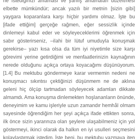
ne istediğinizi anlaması ve yanlış anlamaları düzeltmesi
elbette mümkündür; ancak yazılı bir metnin [sizin gibi]
yaygara koparanlara karşı hiçbir yardımı olmaz. İşte bu
[ifade ettiğim] gerçeğe rağmen, eğer sessizlik içinde
dinlemeyi kabul eder ve söyleyeceklerimi öğrenmek için
sabır gösterirseniz, –ilahi bir lütuf umuduyla konuşmak
gerekirse– yazı kısa olsa da tüm iyi niyetimle size karşı
görevimi yerine getirdiğimi ve menfaatlerinizin kaynağının
nerede olduğunu açıkça ortaya koyacağımı düşünüyorum.
[1.4] Bu mektubu göndermeye karar vermemin nedeni ne
konuşmacı sıkıntısı çektiğinizi düşünmem ne de aklına
geleni hiç ölçüp tartmadan söyleyecek adamları dikkate
almamdı. Ama konuşma dinlemekten hoşlananların önünde,
deneyimim ve kamu işleriyle uzun zamandır hemhâl olmam
sayesinde öğrendiğim her şeyi açıkça ifade ettikten sonra,
ilk önce sizin yararınıza olan şeylere ulaşabilmeniz için yol
göstermeyi, ikinci olarak da halkın en iyi usulleri seçmesini
kolaylaştırmak istedim. İşte beni, bu mektubu yazmaya iten