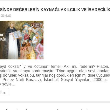
İNDE DEĞERLERİN KAYNAĞI: AKILCILIK VE İRADECİLİ
,
Sayı 70
yd Köksal* İyi ve Kötünün Temeli: Akıl mı, İrade mi? Platon
ates’e şu soruyu sordurmuştu: “Dine uygun olan şeyi tanrılar
ş görürler, yoksa bu, tanrılar hoş gördükleri için mi dine uygun
 Pertev Naili Boratav), İstanbul: Sosyal Yayınları, 2000; s
k şöyle…
in »