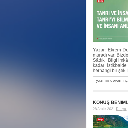
Yazar: Ekrem Dem
muradı var: Bizde
Sâdık Bilgi imkân
kadar istikbald
herhangi bir şek
yazının devamı iç
KONUŞ BENİM
28 Aralık 2021
Dosya
,