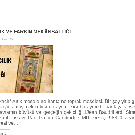
LIK VE FARKIN MEKÂNSALLIĞI
,
Sayı 70
ch* Artık mesele ne harita ne toprak meselesi. Bir şey yitip git
oyutlamayı çekici kılan o ayrım. Zira bu ayrımdır haritaya şiirse
kavramın büyüsü ve gerçeğin çekiciliği.1Jean Baudrillard, Simul
Paul Foss ve Paul Patton, Cambridge: MIT Press, 1983, 3. Jean
real ve…
in »