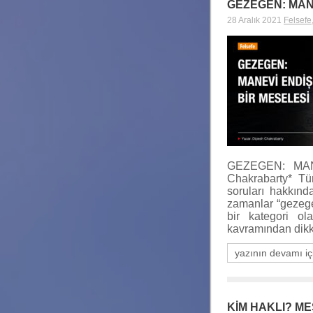
GEZEGEN: MAN
28 Aralık 2021
Felsefe
GEZEGEN: MAN
Chakrabarty* Tüm
soruları hakkın
zamanlar “gezegen”
bir kategori ol
kavramından dikk
yazının devamı iç
KİM HAKLI? ME