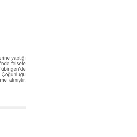
rine yaptığı
’nde felsefe
 Tübingen’de
. Çoğunluğu
me almıştır.