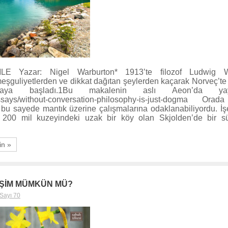
 Yazar: Nigel Warburton* 1913’te filozof Ludwig Wit
eşguliyetlerden ve dikkat dağıtan şeylerden kaçarak Norveç’te
aya başladı.1Bu makalenin aslı Aeon’da yayınl
/essays/without-conversation-philosophy-is-just-dogma Orad
 bu sayede mantık üzerine çalışmalarına odaklanabiliyordu. İş
 200 mil kuzeyindeki uzak bir köy olan Skjolden’de bir s
in »
TİŞİM MÜMKÜN MÜ?
Sayı 70