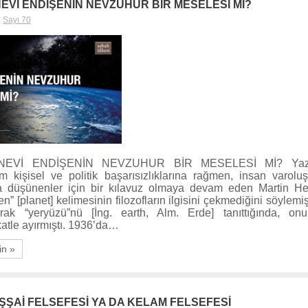
EVİ ENDİŞENİN NEVZUHUR BİR MESELESİ Mİ?
,
Sayı 70
EVİ ENDİŞENİN NEVZUHUR BİR MESELESİ Mİ? Yaza
 kişisel ve politik başarısızlıklarına rağmen, insan varol
da düşünenler için bir kılavuz olmaya devam eden Martin Hei
 [planet] kelimesinin filozofların ilgisini çekmediğini söylemişt
arak “yeryüzü”nü [İng. earth, Alm. Erde] tanıttığında, on
atle ayırmıştı. 1936’da…
in »
ŞŞAİ FELSEFESİ YA DA KELAM FELSEFESİ