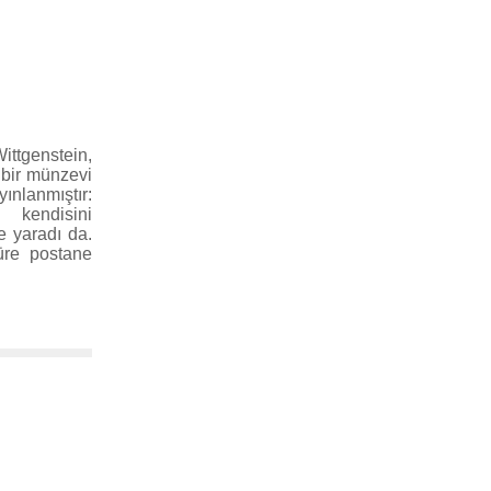
tgenstein,
 bir münzevi
anmıştır:
a kendisini
e yaradı da.
üre postane