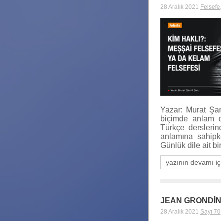
28 Aralık 2021
Felsefe
Yazar: Murat Şam
biçimde anlam d
Türkçe derslerind
anlamına sahipk
Günlük dile ait b
yazının devamı iç
JEAN GRONDİN 
28 Aralık 2021
Sayı 70