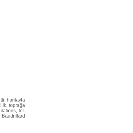
ti; haritayla
llik, toprağa
ations, ter.
 Baudrillard