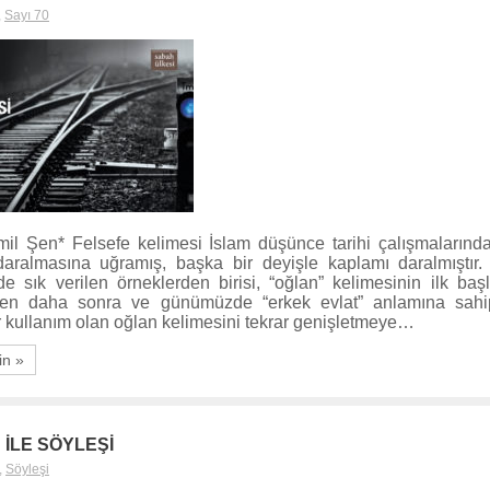
,
Sayı 70
il Şen* Felsefe kelimesi İslam düşünce tarihi çalışmalarında 
aralmasına uğramış, başka bir deyişle kaplamı daralmıştır
e sık verilen örneklerden birisi, “oğlan” kelimesinin ilk başl
en daha sonra ve günümüzde “erkek evlat” anlamına sahip
ir kullanım olan oğlan kelimesini tekrar genişletmeye…
in »
İLE SÖYLEŞİ
,
Söyleşi