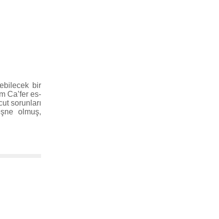
ebilecek bir
am Ca’fer es-
ut sorunları
eşne olmuş,