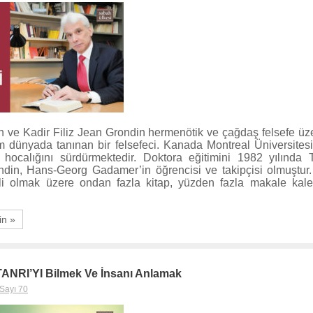
 ve Kadir Filiz Jean Grondin hermenötik ve çağdaş felsefe üze
üm dünyada tanınan bir felsefeci. Kanada Montreal Üniversitesi
 hocalığını sürdürmektedir. Doktora eğitimini 1982 yılında
din, Hans-Georg Gadamer’in öğrencisi ve takipçisi olmuştur
ili olmak üzere ondan fazla kitap, yüzden fazla makale kale
in »
 TANRI’YI Bilmek Ve İnsanı Anlamak
Sayı 70