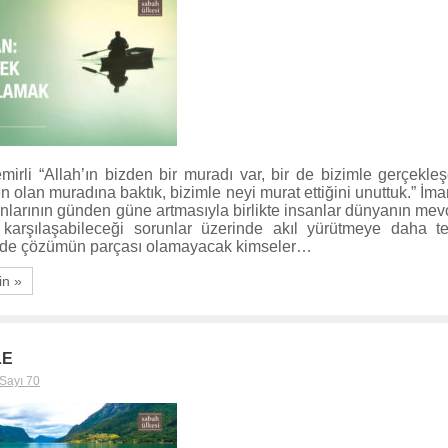
irli “Allah’ın bizden bir muradı var, bir de bizimle gerçekleş
n olan muradına baktık, bizimle neyi murat ettiğini unuttuk.” İm
larının günden güne artmasıyla birlikte insanlar dünyanın mevc
e karşılaşabileceği sorunlar üzerinde akıl yürütmeye daha t
ilde çözümün parçası olamayacak kimseler…
in »
LE
Sayı 70