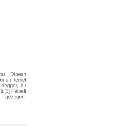
r: Dipesh
uşunun temel
degger, bir
i.[1] Felsefi
u “gezegen”