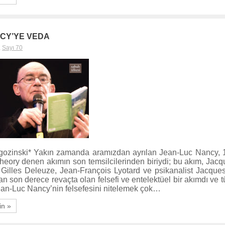
CY’YE VEDA
,
Sayı 70
gozinski* Yakın zamanda aramızdan ayrılan Jean-Luc Nancy, 1
heory denen akımın son temsilcilerinden biriydi; bu akım, Jacq
 Gilles Deleuze, Jean-François Lyotard ve psikanalist Jacque
lan son derece revaçta olan felsefi ve entelektüel bir akımdı ve
Jean-Luc Nancy’nin felsefesini nitelemek çok…
in »