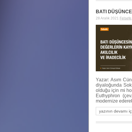
BATI DÜŞÜNCES
28 Aralık 2021
Felsefe
Yazar: Asım Cüne
diyaloğunda Sokr
olduğu için mi ho
Euthyphron (çev.
modernize edere
yazının devamı iç