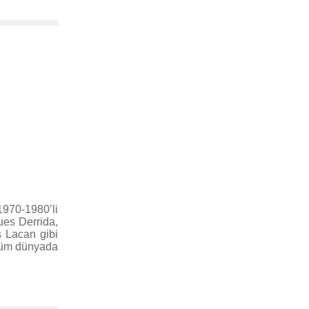
970-1980’li
ues Derrida,
s Lacan gibi
 tüm dünyada