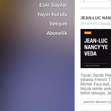
Eski Sayılar
Yayın Kurulu
JEAN-LUC NAN
İletişim
28 Aralık 2021
Felsefe
Abonelik
Yazar: Jacob Ro
yıllarda French T
Michel Foucault,
birçok isimle anı
bilinir olmuştu. 
yazının devamı iç