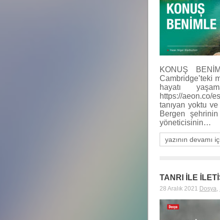
KONUŞ BENİMLE
Cambridge’teki m
hayatı yaşam
https://aeon.co
tanıyan yoktu ve
Bergen şehrinin
yöneticisinin…
yazının devamı iç
TANRI İLE İLE
28 Aralık 2021
Dosya
,