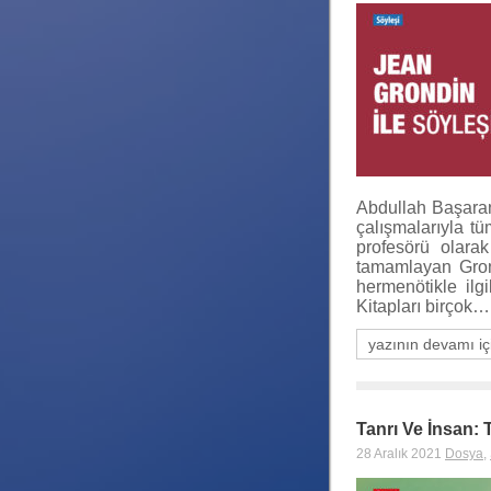
Abdullah Başaran
çalışmalarıyla t
profesörü olarak
tamamlayan Gron
hermenötikle ilg
Kitapları birçok…
yazının devamı iç
Tanrı Ve İnsan:
28 Aralık 2021
Dosya
,