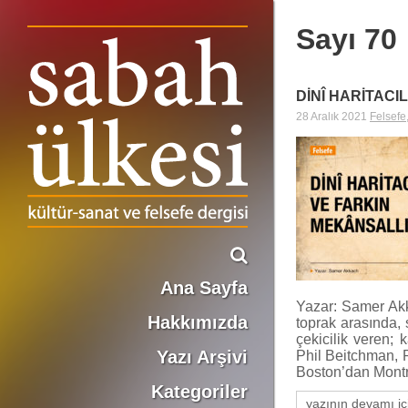
Sayı 70
DİNÎ HARİTACI
28 Aralık 2021
Felsefe
Ana Sayfa
Yazar: Samer Akka
Hakkımızda
toprak arasında, s
çekicilik veren; 
Yazı Arşivi
Phil Beitchman, 
Boston’dan Mont
Kategoriler
yazının devamı iç