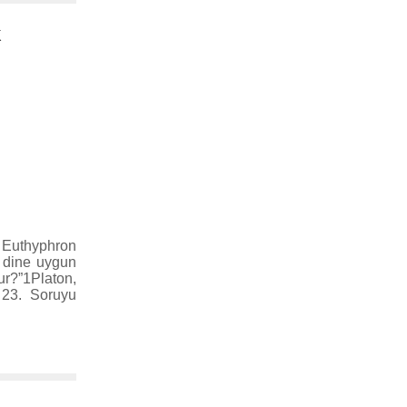
K
, Euthyphron
, dine uygun
dur?”1Platon,
. 23. Soruyu