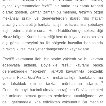
ayrıca ziyaretnameler
fezâ’il
i bir harita hazırlama rehberi
olarak gösterir. Zaman zaman bu metinler,
fezâ’il
in özgül
mekânsal pratik ve deneyimlerden ibaret “dış hatlar”
aracılığıyla icra ettiği haritalama işini ve kavramsal şebekeyi
teşhir eden anlatılar sunar. Hem Nablûsî’nin görselleştirdiği
Hicaz bölgesi-Kudüs benzerliği hem de inşaat ustasının sıra
dışı görsel deneyimi bu iki bölgenin kutsallar haritasında
bıraktığı kutsal meziyetler damgasından kaynaklanır.
Fezâ’il
kavramına ilahi bir otorite yüklenir ve bu kavram
edebiyatla aktarılır. Böylelikle
fezâ’il
kavramı başka
geleneklerdeki “jeo-pieti” [
yer-kut
] kavramıyla benzerlik
gösterir. Fakat
fezâ’il
in farkın mekânsallığını haritalandırma
9
ve tahakkuk ettirme tarzları münhasıran İslamidir.
Genellikle hayli hacimli olmalarına rağmen
Fezâ’il
metinleri
bir anlatıda olması gereken serimleme tutarlılığından ve
delil getirmedeki ikna edicilikten yoksundur. Bu metinler