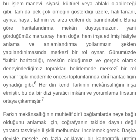
bu işlem manevi, siyasi, kültürel veya ahlaki olabileceği
gibi, tam da pek çok örneğin gösterdiği üzere, hatırlananı,
ayrıca hayal, tahmin ve arzu edileni de barındırabilir. Buna
göre haritalandırma mekân duyuşumuzun, yani
gördüğümüz manzarayı hem doğal hem inşa edilmiş hâliyle
anlama ve anlamlandırma yollarımızın şeklen
yapılandırılmasında merkezî bir rol oynar. Günümüzde
“kültür haritacılığı, meskûn olduğumuz ve gerçek olarak
deneyimlediğimiz toprakları belirlemede merkezî bir rol
oynar,” tıpkı modernite öncesi toplumlarında dinî haritacılığın
6
oynadığı gibi.
Her din kendi farkının mekânsallığını inşa
etmiştir, bu da bir dizi yaratıcı imkânı ve yorumlama fırsatını
7
ortaya çıkarmıştır.
Farkın mekânsallığının muhtelif dinî bağlamlarda neye bağlı
olduğunu anlamak için, coğrafyanın taklide dayalı değil
yaratıcı tasviriyle ilişkili mefhumları incelemek gerek. Başka
deyişle mesele, en fazla açıklayıcı bir kartografik üretim