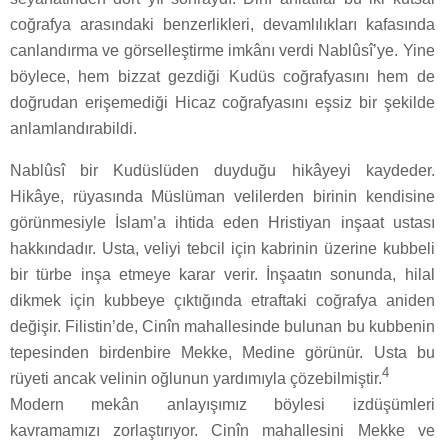
coğrafya arasındaki benzerlikleri, devamlılıkları kafasında
canlandırma ve görselleştirme imkânı verdi Nablûsî’ye. Yine
böylece, hem bizzat gezdiği Kudüs coğrafyasını hem de
doğrudan erişemediği Hicaz coğrafyasını eşsiz bir şekilde
anlamlandırabildi.
Nablûsî bir Kudüslüden duyduğu hikâyeyi kaydeder.
Hikâye, rüyasında Müslüman velilerden birinin kendisine
görünmesiyle İslam’a ihtida eden Hristiyan inşaat ustası
hakkındadır. Usta, veliyi tebcil için kabrinin üzerine kubbeli
bir türbe inşa etmeye karar verir. İnşaatın sonunda, hilal
dikmek için kubbeye çıktığında etraftaki coğrafya aniden
değişir. Filistin’de, Cinîn mahallesinde bulunan bu kubbenin
tepesinden birdenbire Mekke, Medine görünür. Usta bu
4
rüyeti ancak velinin oğlunun yardımıyla çözebilmiştir.
Modern mekân anlayışımız böylesi izdüşümleri
kavramamızı zorlaştırıyor. Cinîn mahallesini Mekke ve