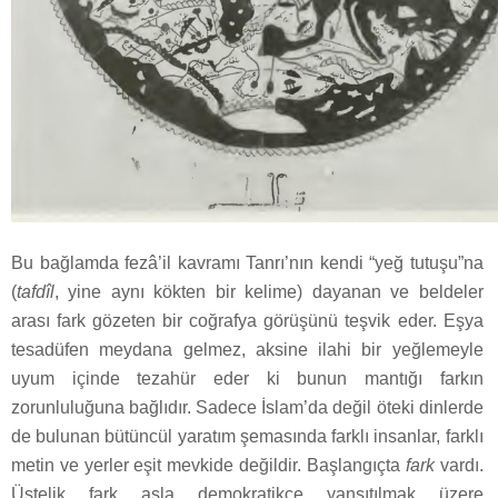
Bu bağlamda fezâ’il kavramı Tanrı’nın kendi “yeğ tutuşu”na
(
tafdîl
, yine aynı kökten bir kelime) dayanan ve beldeler
arası fark gözeten bir coğrafya görüşünü teşvik eder. Eşya
tesadüfen meydana gelmez, aksine ilahi bir yeğlemeyle
uyum içinde tezahür eder ki bunun mantığı farkın
zorunluluğuna bağlıdır. Sadece İslam’da değil öteki dinlerde
de bulunan bütüncül yaratım şemasında farklı insanlar, farklı
metin ve yerler eşit mevkide değildir. Başlangıçta
fark
vardı.
Üstelik fark asla demokratikçe yansıtılmak üzere