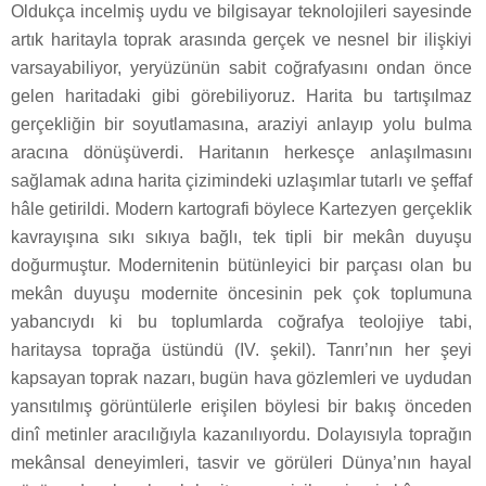
Oldukça incelmiş uydu ve bilgisayar teknolojileri sayesinde
artık haritayla toprak arasında gerçek ve nesnel bir ilişkiyi
varsayabiliyor, yeryüzünün sabit coğrafyasını ondan önce
gelen haritadaki gibi görebiliyoruz. Harita bu tartışılmaz
gerçekliğin bir soyutlamasına, araziyi anlayıp yolu bulma
aracına dönüşüverdi. Haritanın herkesçe anlaşılmasını
sağlamak adına harita çizimindeki uzlaşımlar tutarlı ve şeffaf
hâle getirildi. Modern kartografi böylece Kartezyen gerçeklik
kavrayışına sıkı sıkıya bağlı, tek tipli bir mekân duyuşu
doğurmuştur. Modernitenin bütünleyici bir parçası olan bu
mekân duyuşu modernite öncesinin pek çok toplumuna
yabancıydı ki bu toplumlarda coğrafya teolojiye tabi,
haritaysa toprağa üstündü (IV. şekil). Tanrı’nın her şeyi
kapsayan toprak nazarı, bugün hava gözlemleri ve uydudan
yansıtılmış görüntülerle erişilen böylesi bir bakış önceden
dinî metinler aracılığıyla kazanılıyordu. Dolayısıyla toprağın
mekânsal deneyimleri, tasvir ve görüleri Dünya’nın hayal