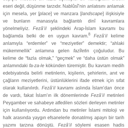
eseri değil, düşünme tarzıdır. Nablûsî’nin anlatısını anlamak
için mesela, yer [
place
] ve manzara [
landscape
] ilişkisiyle
ve bunların manasıyla bağlantılı dinî kavramlara
yönelmeliyiz.
Fezâ’il
şeklindeki Arap-İslam kavramı bu
8
bağlamda belki de en uygun kavram.
Fezâ’il
kelime
anlamıyla “erdemler” ve “meziyetler” demektir; “ahlaki
mükemmellik” anlamına gelen
fazîlet
in çoğuludur. Bu
kelime de “fazla olmak,” “geçmek” ve “daha üstün olmak”
anlamındaki
fa-za-le
kökünden türemiştir. Bu kavram medih
edebiyatında belirli metinlerin, kişilerin, şehirlerin, anıt ve
çağların meziyetlerini, üstünlüklerini ifade etmek için sıfat
olarak kullanılırdı.
Fezâ’il
kavramı aslında İslam’dan önce
de vardı, fakat İslam’ın ilk dönemlerinde
Fezâ’il
metinleri
Peygamber ve sahabeye atfedilen sözleri derleyen metinler
için kullanılıyordu. Ardından bu metinler İslami mitoloji ve
halk arasında yaygın efsanelerle donatılmış apayrı bir tarih
yazımı tarzına dönüştü.
Fezâ’il
söylemi esasen hadis