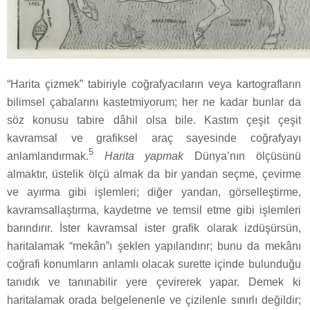
“Harita çizmek” tabiriyle coğrafyacıların veya kartografların
bilimsel çabalarını kastetmiyorum; her ne kadar bunlar da
söz konusu tabire dâhil olsa bile. Kastım çeşit çeşit
kavramsal ve grafiksel araç sayesinde coğrafyayı
5
anlamlandırmak.
Harita yapmak
Dünya’nın ölçüsünü
almaktır, üstelik ölçü almak da bir yandan seçme, çevirme
ve ayırma gibi işlemleri; diğer yandan, görselleştirme,
kavramsallaştırma, kaydetme ve temsil etme gibi işlemleri
barındırır. İster kavramsal ister grafik olarak izdüşürsün,
haritalamak “mekân”ı şeklen yapılandırır; bunu da mekânı
coğrafi konumların anlamlı olacak surette içinde bulunduğu
tanıdık ve tanınabilir yere çevirerek yapar. Demek ki
haritalamak orada belgelenenle ve çizilenle sınırlı değildir;