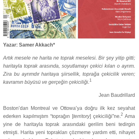
Yazar: Samer Akkach*
Artık mesele ne harita ne toprak meselesi. Bir şey yitip gitti;
haritayla toprak arasında, soyutlamayı çekici kılan o ayrım.
Zira bu ayrımdır haritaya şiirsellik, toprağa çekicilik veren;
1
kavramın büyüsü ve gerçeğin çekiciliği.
Jean Baudrillard
Boston’dan Montreal ve Ottowa’ya doğru ilk kez seyahat
2
ederken kapılmıştım “toprağın [
territory
] çekiciliği”ne.
Ama
yine de haritayla toprak arasındaki gerilim beni tedirgin
etmişti. Harita yeni toprakları çözmeme yardım etti, nihayet