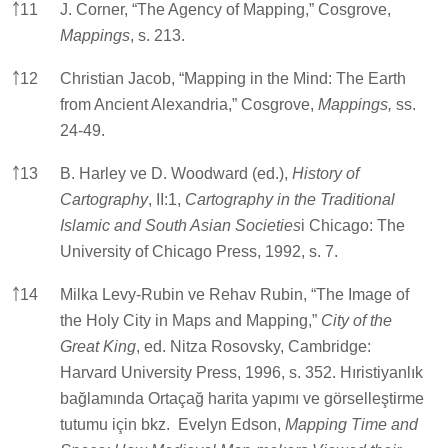
￪
11
J. Corner, “The Agency of Mapping,” Cosgrove,
Mappings
, s. 213.
￪
12
Christian Jacob, “Mapping in the Mind: The Earth
from Ancient Alexandria,” Cosgrove,
Mappings,
ss.
24-49.
￪
13
B. Harley ve D. Woodward (ed.),
History of
Cartography
, II:1,
Cartography in the Traditional
Islamic and South Asian Societies
i Chicago: The
University of Chicago Press, 1992, s. 7.
￪
14
Milka Levy-Rubin ve Rehav Rubin, “The Image of
the Holy City in Maps and Mapping,”
City of the
Great King
, ed. Nitza Rosovsky, Cambridge:
Harvard University Press, 1996, s. 352. Hıristiyanlık
bağlamında Ortaçağ harita yapımı ve görselleştirme
tutumu için bkz. Evelyn Edson,
Mapping Time and