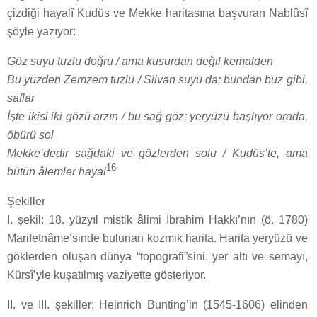
çizdiği hayalî Kudüs ve Mekke haritasına başvuran Nablûsî
şöyle yazıyor:
Göz suyu tuzlu doğru / ama kusurdan değil kemalden
Bu yüzden Zemzem tuzlu / Silvan suyu da; bundan buz gibi,
saflar
İşte ikisi iki gözü arzın / bu sağ göz; yeryüzü başlıyor orada,
öbürü sol
Mekke’dedir sağdaki ve gözlerden solu / Kudüs’te, ama
16
bütün âlemler hayal
Şekiller
I. şekil: 18. yüzyıl mistik âlimi İbrahim Hakkı’nın (ö. 1780)
Marifetnâme’sinde bulunan kozmik harita. Harita yeryüzü ve
göklerden oluşan dünya “topografi”sini, yer altı ve semayı,
Kürsî’yle kuşatılmış vaziyette gösteriyor.
II. ve III. şekiller: Heinrich Bunting’in (1545-1606) elinden