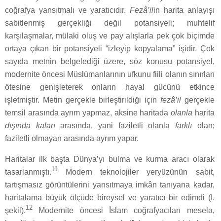
coğrafya yansıtmalı ve yaratıcıdır.
Fezâ’il
in harita anlayışı
sabitlenmiş gerçekliği değil potansiyeli; muhtelif
karşılaşmalar, mülaki oluş ve pay alışlarla pek çok biçimde
ortaya çıkan bir potansiyeli “izleyip kopyalama” işidir. Çok
sayıda metnin belgelediği üzere, söz konusu potansiyel,
modernite öncesi Müslümanlarının ufkunu fiili olanın sınırları
ötesine genişleterek onların hayal gücünü etkince
işletmiştir. Metin gerçekle birleştirildiği için
fezâ’il
gerçekle
temsil arasında ayrım yapmaz, aksine haritada
olanla
harita
dışında kalan
arasında, yani faziletli olanla
farklı
olan;
faziletli olmayan arasında ayrım yapar.
Haritalar ilk başta Dünya’yı bulma ve kurma aracı olarak
11
tasarlanmıştı.
Modern teknolojiler yeryüzünün sabit,
tartışmasız görüntülerini yansıtmaya imkân tanıyana kadar,
haritalama büyük ölçüde bireysel ve yaratıcı bir edimdi (I.
12
şekil).
Modernite öncesi İslam coğrafyacıları mesela,