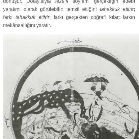
dönüşür. Dolayısıyla
fezâ’il
söylemi gerçekliğin edebî
yaratımı olarak görülebilir; temsil ettiğini
tahakkuk ettiri
r;
farkı
tahakkuk ettirir
; farkı gerçekten coğrafi kılar; farkın
mekânsallığını yaratır.