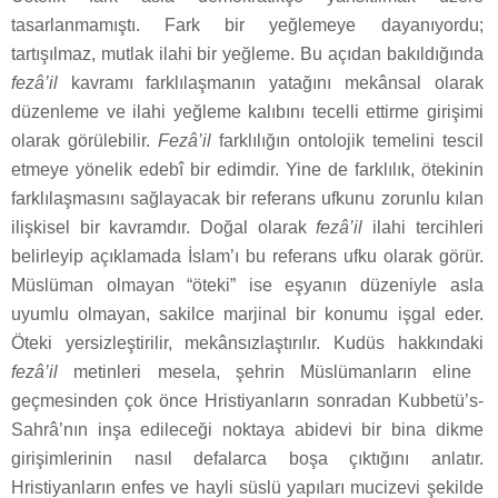
tasarlanmamıştı. Fark bir yeğlemeye dayanıyordu;
tartışılmaz, mutlak ilahi bir yeğleme. Bu açıdan bakıldığında
fezâ’il
kavramı farklılaşmanın yatağını mekânsal olarak
düzenleme ve ilahi yeğleme kalıbını tecelli ettirme girişimi
olarak görülebilir.
Fezâ’il
farklılığın ontolojik temelini tescil
etmeye yönelik edebî bir edimdir. Yine de farklılık, ötekinin
farklılaşmasını sağlayacak bir referans ufkunu zorunlu kılan
ilişkisel bir kavramdır. Doğal olarak
fezâ’il
ilahi tercihleri
belirleyip açıklamada İslam’ı bu referans ufku olarak görür.
Müslüman olmayan “öteki” ise eşyanın düzeniyle asla
uyumlu olmayan, sakilce marjinal bir konumu işgal eder.
Öteki yersizleştirilir, mekânsızlaştırılır. Kudüs hakkındaki
fezâ’il
metinleri mesela, şehrin Müslümanların eline
geçmesinden çok önce Hristiyanların sonradan Kubbetü’s-
Sahrâ’nın inşa edileceği noktaya abidevi bir bina dikme
girişimlerinin nasıl defalarca boşa çıktığını anlatır.
Hristiyanların enfes ve hayli süslü yapıları mucizevi şekilde