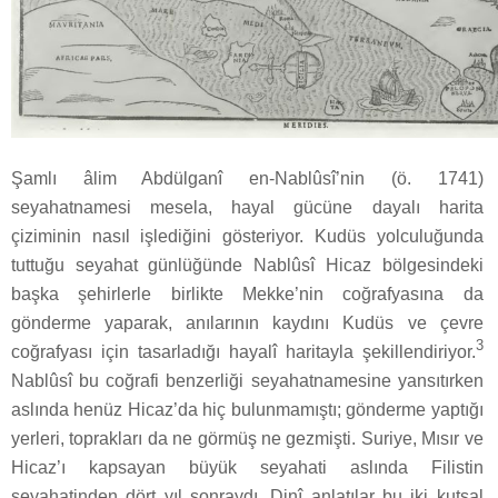
Şamlı âlim Abdülganî en-Nablûsî’nin (ö. 1741)
seyahatnamesi mesela, hayal gücüne dayalı harita
çiziminin nasıl işlediğini gösteriyor. Kudüs yolculuğunda
tuttuğu seyahat günlüğünde Nablûsî Hicaz bölgesindeki
başka şehirlerle birlikte Mekke’nin coğrafyasına da
gönderme yaparak, anılarının kaydını Kudüs ve çevre
3
coğrafyası için tasarladığı hayalî haritayla şekillendiriyor.
Nablûsî bu coğrafi benzerliği seyahatnamesine yansıtırken
aslında henüz Hicaz’da hiç bulunmamıştı; gönderme yaptığı
yerleri, toprakları da ne görmüş ne gezmişti. Suriye, Mısır ve
Hicaz’ı kapsayan büyük seyahati aslında Filistin
seyahatinden dört yıl sonraydı. Dinî anlatılar bu iki kutsal