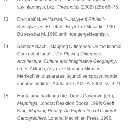
yayınlanmıştır, bkz.
Thresholds
(2002) (25): 68–75.
￪
3
En-Nablûsî,
el-Hazratü’l-Ünsiyye fî Rihleti’l-
Kudsiyye
, ed. El-‘Ulâbî, Beyrut: el-Mesâdir, 1990.
Bu seyahat M. 1690 tarihinde gerçekleşmiştir.
￪
4
Samer Akkach, „Mapping Difference: On the Islamic
Concept of fada’il,“
De-Placing Difference:
Architecture, Culture and Imaginative Geography
,
ed. S. Akkach, Asya ve Ortadoğu Mimarisi
Merkezi’nin uluslararası üçüncü sempozyumunda
sunulan bildiriler, Adelaide: CAMEA. 2002, ss. 9-21.
￪
5
Haritalama hakkında bkz. Denis Cosgrove (ed.),
Mappings
, Londra: Reaktion Books, 1999; Geoff
King,
Mapping Reality: An Exploration of Cultural
Cartographies
, Londra: Macmillan Press, 1996.