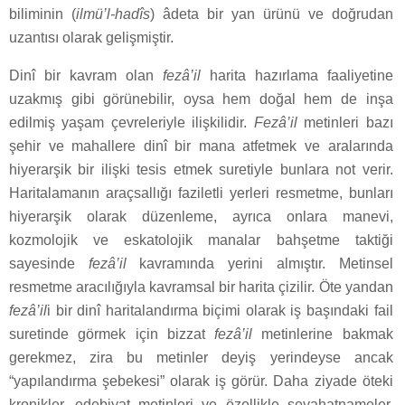
biliminin (
ilmü’l-hadîs
) âdeta bir yan ürünü ve doğrudan
uzantısı olarak gelişmiştir.
Dinî bir kavram olan
fezâ’il
harita hazırlama faaliyetine
uzakmış gibi görünebilir, oysa hem doğal hem de inşa
edilmiş yaşam çevreleriyle ilişkilidir.
Fezâ’il
metinleri bazı
şehir ve mahallere dinî bir mana atfetmek ve aralarında
hiyerarşik bir ilişki tesis etmek suretiyle bunlara not verir.
Haritalamanın araçsallığı faziletli yerleri resmetme, bunları
hiyerarşik olarak düzenleme, ayrıca onlara manevi,
kozmolojik ve eskatolojik manalar bahşetme taktiği
sayesinde
fezâ’il
kavramında yerini almıştır. Metinsel
resmetme aracılığıyla kavramsal bir harita çizilir. Öte yandan
fezâ’il
i bir dinî haritalandırma biçimi olarak iş başındaki fail
suretinde görmek için bizzat
fezâ’il
metinlerine bakmak
gerekmez, zira bu metinler deyiş yerindeyse ancak
“yapılandırma şebekesi” olarak iş görür. Daha ziyade öteki
kronikler, edebiyat metinleri ve özellikle seyahatnameler,