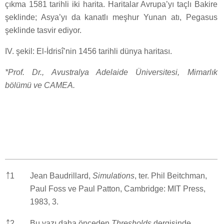
çıkma 1581 tarihli iki harita. Haritalar Avrupa’yı taçlı Bakire
şeklinde; Asya’yı da kanatlı meşhur Yunan atı, Pegasus
şeklinde tasvir ediyor.
IV. şekil: El-İdrisî’nin 1456 tarihli dünya haritası.
*Prof. Dr., Avustralya Adelaide Üniversitesi, Mimarlık
bölümü ve CAMEA.
￪
1
Jean Baudrillard,
Simulations
, ter. Phil Beitchman,
Paul Foss ve Paul Patton, Cambridge: MIT Press,
1983, 3.
￪
2
Bu yazı daha önceden
Thresholds
dergisinde