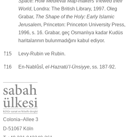
Space: How Medieval Map-makers Viewed their
World
, Londra: The British Library, 1997. Oleg
Grabar,
The Shape of the Holy: Early Islamic
Jerusalem
, Princeton: Princeton University Press,
1996, s. 16. Grabar, geç Osmanlıya kadar Kudüs
haritalarının bulunmadığını kabul ediyor.
￪
15
Levy-Rubin ve Rubin.
￪
16
En-Nablûsî,
el-Hazratü’l-Ünsiyye
, ss. 187-92.
Colonia–Allee 3
D-51067 Köln