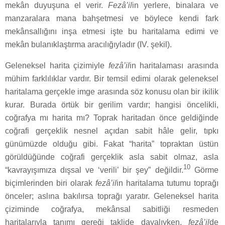
mekân duyuşuna el verir.
Fezâ’il
in yerlere, binalara ve
manzaralara mana bahşetmesi ve böylece kendi fark
mekânsallığını inşa etmesi işte bu haritalama edimi ve
mekân bulanıklaştırma aracılığıyladır (IV. şekil).
Geleneksel harita çizimiyle
fezâ’il
in haritalaması arasında
mühim farklılıklar vardır. Bir temsil edimi olarak geleneksel
haritalama gerçekle imge arasında söz konusu olan bir ikilik
kurar. Burada örtük bir gerilim vardır; hangisi öncelikli,
coğrafya mı harita mı? Toprak haritadan önce geldiğinde
coğrafi gerçeklik nesnel açıdan sabit hâle gelir, tıpkı
günümüzde olduğu gibi. Fakat “harita” topraktan üstün
görüldüğünde coğrafi gerçeklik asla sabit olmaz, asla
10
“kavrayışımıza dışsal ve ‘verili’ bir şey” değildir.
Görme
biçimlerinden biri olarak
fezâ’il
in haritalama tutumu toprağı
önceler; aslına bakılırsa toprağı yaratır. Geleneksel harita
çiziminde coğrafya, mekânsal sabitliği resmeden
haritalarıyla tanımı gereği taklide dayalıyken,
fezâ’il
de