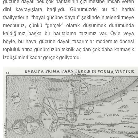
gücüne dayalı pek çok haritasının çizilmesine imkân veren
dinî kavrayışlara bağlıydı. Günümüzde bu tür harita
faaliyetlerini “hayal gücüne dayalı” şeklinde nitelendirmeye
mecburuz, çünkü “gerçek” olarak düşünmek durumunda
kaldığımız başka bir haritalama tarzımız var. Öyle veya
böyle, bu hayal gücüne dayalı tasarımlar modernite öncesi
topluluklarına günümüzün teknik açıdan çok daha karmaşık
izdüşümleri kadar gerçek geliyordu.