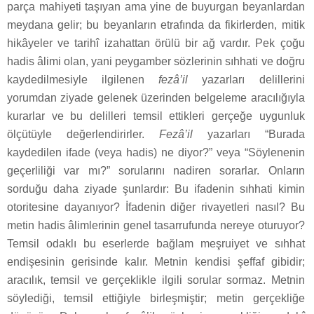
parça mahiyeti taşıyan ama yine de buyurgan beyanlardan
meydana gelir; bu beyanların etrafında da fikirlerden, mitik
hikâyeler ve tarihî izahattan örülü bir ağ vardır. Pek çoğu
hadis âlimi olan, yani peygamber sözlerinin sıhhati ve doğru
kaydedilmesiyle ilgilenen
fezâ’il
yazarları delillerini
yorumdan ziyade gelenek üzerinden belgeleme aracılığıyla
kurarlar ve bu delilleri temsil ettikleri gerçeğe uygunluk
ölçütüyle değerlendirirler.
Fezâ’il
yazarları “Burada
kaydedilen ifade (veya hadis) ne diyor?” veya “Söylenenin
geçerliliği var mı?” sorularını nadiren sorarlar. Onların
sorduğu daha ziyade şunlardır: Bu ifadenin sıhhati kimin
otoritesine dayanıyor? İfadenin diğer rivayetleri nasıl? Bu
metin hadis âlimlerinin genel tasarrufunda nereye oturuyor?
Temsil odaklı bu eserlerde bağlam meşruiyet ve sıhhat
endişesinin gerisinde kalır. Metnin kendisi şeffaf gibidir;
aracılık, temsil ve gerçeklikle ilgili sorular sormaz. Metnin
söylediği, temsil ettiğiyle birleşmiştir; metin gerçekliğe