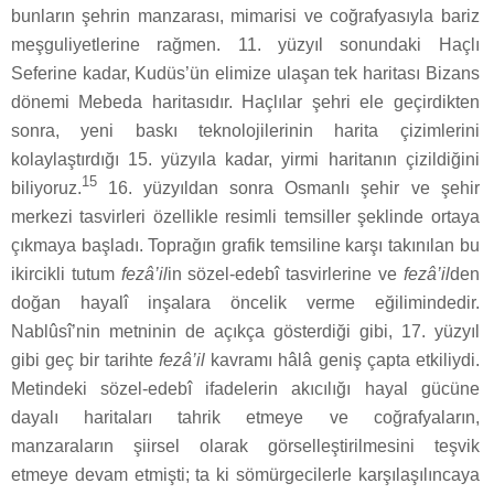
bunların şehrin manzarası, mimarisi ve coğrafyasıyla bariz
meşguliyetlerine rağmen. 11. yüzyıl sonundaki Haçlı
Seferine kadar, Kudüs’ün elimize ulaşan tek haritası Bizans
dönemi Mebeda haritasıdır. Haçlılar şehri ele geçirdikten
sonra, yeni baskı teknolojilerinin harita çizimlerini
kolaylaştırdığı 15. yüzyıla kadar, yirmi haritanın çizildiğini
15
biliyoruz.
16. yüzyıldan sonra Osmanlı şehir ve şehir
merkezi tasvirleri özellikle resimli temsiller şeklinde ortaya
çıkmaya başladı. Toprağın grafik temsiline karşı takınılan bu
ikircikli tutum
fezâ’il
in sözel-edebî tasvirlerine ve
fezâ’il
den
doğan hayalî inşalara öncelik verme eğilimindedir.
Nablûsî’nin metninin de açıkça gösterdiği gibi, 17. yüzyıl
gibi geç bir tarihte
fezâ’il
kavramı hâlâ geniş çapta etkiliydi.
Metindeki sözel-edebî ifadelerin akıcılığı hayal gücüne
dayalı haritaları tahrik etmeye ve coğrafyaların,
manzaraların şiirsel olarak görselleştirilmesini teşvik
etmeye devam etmişti; ta ki sömürgecilerle karşılaşılıncaya