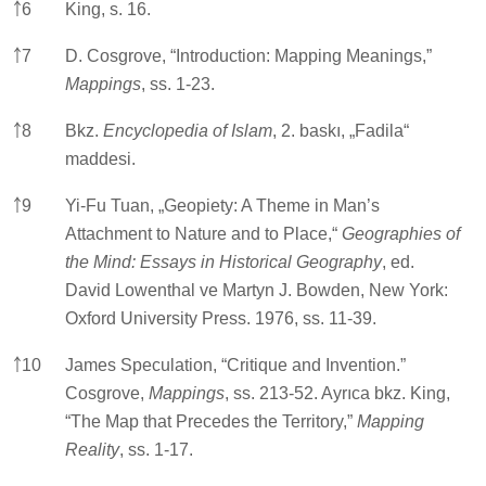
￪
6
King, s. 16.
￪
7
D. Cosgrove, “Introduction: Mapping Meanings,”
Mappings
, ss. 1-23.
￪
8
Bkz.
Encyclopedia of Islam
, 2. baskı, „Fadila“
maddesi.
￪
9
Yi-Fu Tuan, „Geopiety: A Theme in Man’s
Attachment to Nature and to Place,“
Geographies of
the Mind: Essays in Historical Geography
, ed.
David Lowenthal ve Martyn J. Bowden, New York:
Oxford University Press. 1976, ss. 11-39.
￪
10
James Speculation, “Critique and Invention.”
Cosgrove,
Mappings
, ss. 213-52. Ayrıca bkz. King,
“The Map that Precedes the Territory,”
Mapping
Reality
, ss. 1-17.