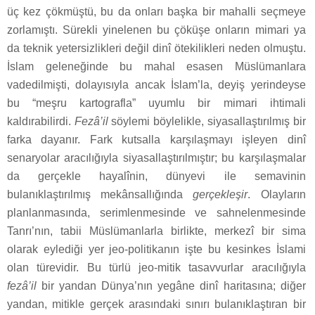
üç kez çökmüştü, bu da onları başka bir mahalli seçmeye
zorlamıştı. Sürekli yinelenen bu çöküşe onların mimari ya
da teknik yetersizlikleri değil dinî ötekilikleri neden olmuştu.
İslam geleneğinde bu mahal esasen Müslümanlara
vadedilmişti, dolayısıyla ancak İslam’la, deyiş yerindeyse
bu “meşru kartografla” uyumlu bir mimari ihtimali
kaldırabilirdi.
Fezâ’il
söylemi böylelikle, siyasallaştırılmış bir
farka dayanır. Fark kutsalla karşılaşmayı işleyen dinî
senaryolar aracılığıyla siyasallaştırılmıştır; bu karşılaşmalar
da gerçekle hayalînin, dünyevi ile semavinin
bulanıklaştırılmış mekânsallığında
gerçekleşir
. Olayların
planlanmasında, serimlenmesinde ve sahnelenmesinde
Tanrı’nın, tabii Müslümanlarla birlikte, merkezî bir sima
olarak eylediği yer jeo-politikanın işte bu kesinkes İslami
olan türevidir. Bu türlü jeo-mitik tasavvurlar aracılığıyla
fezâ’il
bir yandan Dünya’nın yegâne dinî haritasına; diğer
yandan, mitikle gerçek arasındaki sınırı bulanıklaştıran bir