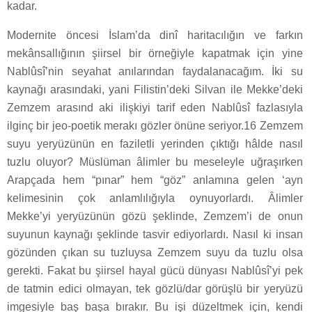
kadar.
Modernite öncesi İslam’da dinî haritacılığın ve farkın
mekânsallığının şiirsel bir örneğiyle kapatmak için yine
Nablûsî’nin seyahat anılarından faydalanacağım. İki su
kaynağı arasındaki, yani Filistin’deki Silvan ile Mekke’deki
Zemzem arasınd aki ilişkiyi tarif eden Nablûsî fazlasıyla
ilginç bir jeo-poetik merakı gözler önüne seriyor.16 Zemzem
suyu yeryüzünün en faziletli yerinden çıktığı hâlde nasıl
tuzlu oluyor? Müslüman âlimler bu meseleyle uğraşırken
Arapçada hem “pınar” hem “göz” anlamına gelen ‘ayn
kelimesinin çok anlamlılığıyla oynuyorlardı. Âlimler
Mekke’yi yeryüzünün gözü şeklinde, Zemzem’i de onun
suyunun kaynağı şeklinde tasvir ediyorlardı. Nasıl ki insan
gözünden çıkan su tuzluysa Zemzem suyu da tuzlu olsa
gerekti. Fakat bu şiirsel hayal gücü dünyası Nablûsî’yi pek
de tatmin edici olmayan, tek gözlü/dar görüşlü bir yeryüzü
imgesiyle baş başa bırakır. Bu işi düzeltmek için, kendi