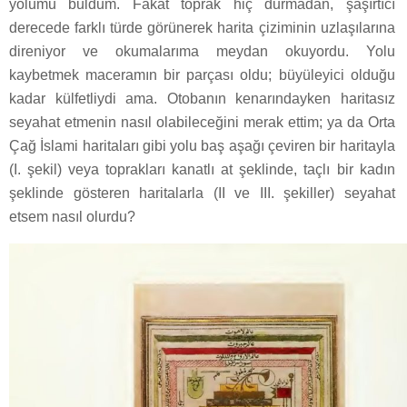
yolumu buldum. Fakat toprak hiç durmadan, şaşırtıcı
derecede farklı türde görünerek harita çiziminin uzlaşılarına
direniyor ve okumalarıma meydan okuyordu. Yolu
kaybetmek maceramın bir parçası oldu; büyüleyici olduğu
kadar külfetliydi ama. Otobanın kenarındayken haritasız
seyahat etmenin nasıl olabileceğini merak ettim; ya da Orta
Çağ İslami haritaları gibi yolu baş aşağı çeviren bir haritayla
(I. şekil) veya toprakları kanatlı at şeklinde, taçlı bir kadın
şeklinde gösteren haritalarla (II ve III. şekiller) seyahat
etsem nasıl olurdu?