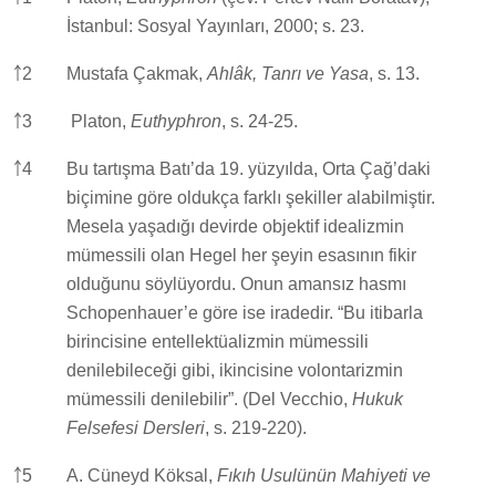
İstanbul: Sosyal Yayınları, 2000; s. 23.
￪
2
Mustafa Çakmak,
Ahlâk, Tanrı ve Yasa
, s. 13.
￪
3
Platon,
Euthyphron
, s. 24-25.
￪
4
Bu tartışma Batı’da 19. yüzyılda, Orta Çağ’daki
biçimine göre oldukça farklı şekiller alabilmiştir.
Mesela yaşadığı devirde objektif idealizmin
mümessili olan Hegel her şeyin esasının fikir
olduğunu söylüyordu. Onun amansız hasmı
Schopenhauer’e göre ise iradedir. “Bu itibarla
birincisine entellektüalizmin mümessili
denilebileceği gibi, ikincisine volontarizmin
mümessili denilebilir”. (Del Vecchio,
Hukuk
Felsefesi Dersleri
, s. 219-220).
￪
5
A. Cüneyd Köksal,
Fıkıh Usulünün Mahiyeti ve