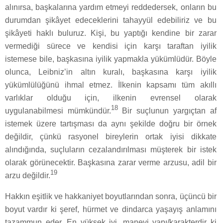
alınırsa, başkalarına yardım etmeyi reddedersek, onların bu
durumdan şikâyet edeceklerini tahayyül edebiliriz ve bu
şikâyeti haklı buluruz. Kişi, bu yaptığı kendine bir zarar
vermediği sürece ve kendisi için karşı taraftan iyilik
istemese bile, başkasına iyilik yapmakla yükümlüdür. Böyle
olunca, Leibniz’in altın kuralı, başkasına karşı iyilik
yükümlülüğünü ihmal etmez. İlkenin kapsamı tüm akıllı
varlıklar olduğu için, ilkenin evrensel olarak
18
uygulanabilmesi mümkündür.
Bir suçlunun yargıçtan af
istemek üzere tartışması da aynı şekilde doğru bir örnek
değildir, çünkü rasyonel bireylerin ortak iyisi dikkate
alındığında, suçluların cezalandırılması müşterek bir istek
olarak görünecektir. Başkasına zarar verme arzusu, adil bir
19
arzu değildir.
Hakkın eşitlik ve hakkaniyet boyutlarından sonra, üçüncü bir
boyut vardır ki şeref, hürmet ve dindarca yaşayış anlamını
tazammun eder. En yüksek iyi, manevi yapı/karakterdir ki