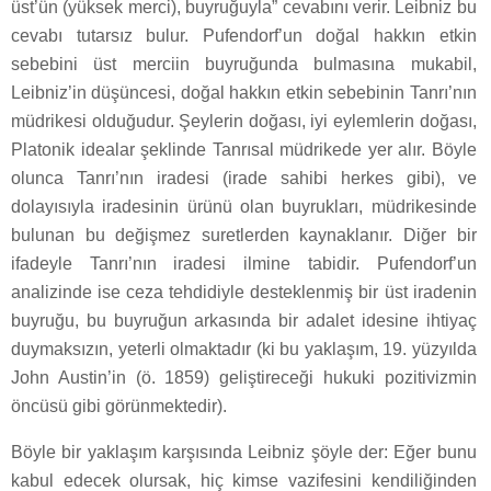
üst’ün (yüksek merci), buyruğuyla” cevabını verir. Leibniz bu
cevabı tutarsız bulur. Pufendorf’un doğal hakkın etkin
sebebini üst merciin buyruğunda bulmasına mukabil,
Leibniz’in düşüncesi, doğal hakkın etkin sebebinin Tanrı’nın
müdrikesi olduğudur. Şeylerin doğası, iyi eylemlerin doğası,
Platonik idealar şeklinde Tanrısal müdrikede yer alır. Böyle
olunca Tanrı’nın iradesi (irade sahibi herkes gibi), ve
dolayısıyla iradesinin ürünü olan buyrukları, müdrikesinde
bulunan bu değişmez suretlerden kaynaklanır. Diğer bir
ifadeyle Tanrı’nın iradesi ilmine tabidir. Pufendorf’un
analizinde ise ceza tehdidiyle desteklenmiş bir üst iradenin
buyruğu, bu buyruğun arkasında bir adalet idesine ihtiyaç
duymaksızın, yeterli olmaktadır (ki bu yaklaşım, 19. yüzyılda
John Austin’in (ö. 1859) geliştireceği hukuki pozitivizmin
öncüsü gibi görünmektedir).
Böyle bir yaklaşım karşısında Leibniz şöyle der: Eğer bunu
kabul edecek olursak, hiç kimse vazifesini kendiliğinden