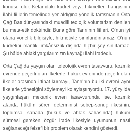
konusu olur. Kelamdaki kudret veya hikmetten hangisinin
ilahi fiillerin temelinde yer aldığına yönelik tartışmanın Orta
Çağ Batı dünyasındaki muadili teolojik voluntarizm denilen
bu meta-etik doktrindir. Buna göre Tanrı’nın fiilleri, O’nun iyi
olana yönelik bilgisiyle, hikmetiyle sınırlandırılamaz. O’nun
kudretini mantıki imkânsızlık dışında hiçbir şey sınırlamaz.
Şu hâlde ahlaki yargılarımızın kaynağı ilahi iradedir.
Orta Çağ’da yaygın olan teleolojik evren tasavvuru, kozmik
evrende geçerli olan ilkelerle, hukuk evreninde geçerli olan
ilkeler arasında irtibat kurmayı, Tanrı’nın bu iki evreni aynı
ilkelerle yönettiğini söylemeyi kolaylaştırıyordu. 17. yüzyılda
yaygınlaşan mekanik evren tasavvurunda ise, kozmik
alanda hüküm süren determinist sebep-sonuç ilkesinin,
toplumsal sahada (hukuk ve ahlak sahasında) hüküm
sürmesi gereken özgür irade ilkesiyle uyumunun nasıl
sağlanacağı felsefi bir problem olarak kendini gösterdi.