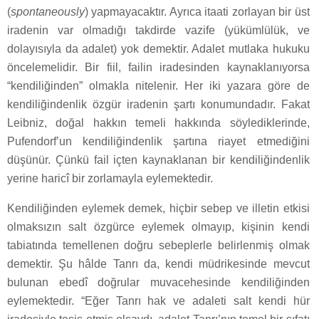
(
spontaneously
) yapmayacaktır. Ayrıca itaati zorlayan bir üst
iradenin var olmadığı takdirde vazife (yükümlülük, ve
dolayısıyla da adalet) yok demektir. Adalet mutlaka hukuku
öncelemelidir. Bir fiil, failin iradesinden kaynaklanıyorsa
“kendiliğinden” olmakla nitelenir. Her iki yazara göre de
kendiliğindenlik özgür iradenin şartı konumundadır. Fakat
Leibniz, doğal hakkın temeli hakkında söylediklerinde,
Pufendorf’un kendiliğindenlik şartına riayet etmediğini
düşünür. Çünkü fail içten kaynaklanan bir kendiliğindenlik
yerine haricî bir zorlamayla eylemektedir.
Kendiliğinden eylemek demek, hiçbir sebep ve illetin etkisi
olmaksızın salt özgürce eylemek olmayıp, kişinin kendi
tabiatında temellenen doğru sebeplerle belirlenmiş olmak
demektir. Şu hâlde Tanrı da, kendi müdrikesinde mevcut
bulunan ebedî doğrular muvacehesinde kendiliğinden
eylemektedir. “Eğer Tanrı hak ve adaleti salt kendi hür