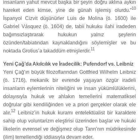
insanların yahut mevcut başka bir şeyin doğru aklına aykırı
10
hareket eden kimse, yine de günah işlemiş olurdu.”
İspanyol Cizvit düşünürler Luis de Molina (ö. 1600) ile
Gabriel Vásquez (ö. 1604) de, tabii hukuku ilahi iradeden
bağımsızlaştırarak hukukun yalnız şeylerin
özünden/tabiatından kaynaklandığını söylemişler ve bu
11
noktada Grotius’a takaddüm etmişlerdir.
Yeni Çağ’da Akılcılık ve İradecilik: Pufendorf vs. Leibniz
Yeni Çağ’ın büyük filozoflarından Gottfried Wilhelm Leibniz
(ö. 1716), mekanik bir evrende yaşayan özgür iradeli
insanların eylemlerinin niteliğini ve insan yükümlülüklerini,
dolayısıyla hukuk ve ahlakın temellerini matematiksel
doğrular gibi kendiliğinden ve a priori gerçekler olarak ele
12
alır.
Leibniz’in hukuk kuramı entelektüalist bir karaktere
sahip olup voluntarizm eleştirisi üzerinden başlar ve hukuki
ilkelerin evrensel ve değişmez olup Tanrı’nın müdrikesinde
(ilim) temellendiği iddiasıyla devam eder.