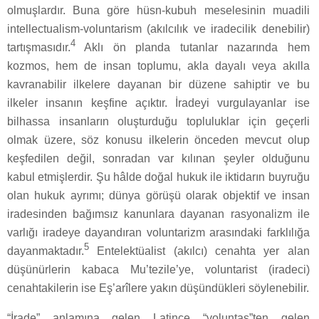
olmuşlardır. Buna göre hüsn-kubuh meselesinin muadili
intellectualism-voluntarism (akılcılık ve iradecilik denebilir)
4
tartışmasıdır.
Aklı ön planda tutanlar nazarında hem
kozmos, hem de insan toplumu, akla dayalı veya akılla
kavranabilir ilkelere dayanan bir düzene sahiptir ve bu
ilkeler insanın keşfine açıktır. İradeyi vurgulayanlar ise
bilhassa insanların oluşturduğu topluluklar için geçerli
olmak üzere, söz konusu ilkelerin önceden mevcut olup
keşfedilen değil, sonradan var kılınan şeyler olduğunu
kabul etmişlerdir. Şu hâlde doğal hukuk ile iktidarın buyruğu
olan hukuk ayrımı; dünya görüşü olarak objektif ve insan
iradesinden bağımsız kanunlara dayanan rasyonalizm ile
varlığı iradeye dayandıran voluntarizm arasındaki farklılığa
5
dayanmaktadır.
Entelektüalist (akılcı) cenahta yer alan
düşünürlerin kabaca Mu’tezile’ye, voluntarist (iradeci)
cenahtakilerin ise Eş’arîlere yakın düşündükleri söylenebilir.
“İrade” anlamına gelen Latince “voluntas”ten gelen