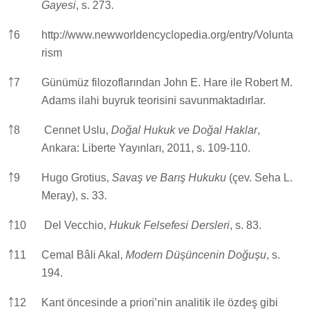
Gayesi
, s. 273.
￪
6
http://www.newworldencyclopedia.org/entry/Volunta
rism
￪
7
Günümüz filozoflarından John E. Hare ile Robert M.
Adams ilahi buyruk teorisini savunmaktadırlar.
￪
8
Cennet Uslu,
Doğal Hukuk ve Doğal Haklar
,
Ankara: Liberte Yayınları, 2011, s. 109-110.
￪
9
Hugo Grotius,
Savaş ve Barış Hukuku
(çev. Seha L.
Meray), s. 33.
￪
10
Del Vecchio,
Hukuk Felsefesi Dersleri
, s. 83.
￪
11
Cemal Bâli Akal,
Modern Düşüncenin Doğuşu
, s.
194.
￪
12
Kant öncesinde a priori’nin analitik ile özdeş gibi