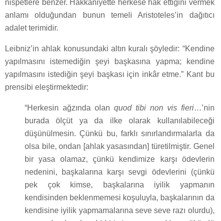
nispetlere benzer. Hakkaniyette herkese hak ettiğini vermek
anlamı olduğundan bunun temeli Aristoteles’in dağıtıcı
adalet terimidir.
Leibniz’in ahlak konusundaki altın kuralı şöyledir: “Kendine
yapılmasını istemediğin şeyi başkasına yapma; kendine
yapılmasını istediğin şeyi başkası için inkâr etme.” Kant bu
prensibi eleştirmektedir:
“Herkesin ağzında olan
quod tibi non vis fieri
…’nin
burada ölçüt ya da ilke olarak kullanılabileceği
düşünülmesin. Çünkü bu, farklı sınırlandırmalarla da
olsa bile, ondan [ahlak yasasından] türetilmiştir. Genel
bir yasa olamaz, çünkü kendimize karşı ödevlerin
nedenini, başkalarına karşı sevgi ödevlerini (çünkü
pek çok kimse, başkalarına iyilik yapmanın
kendisinden beklenmemesi koşuluyla, başkalarının da
kendisine iyilik yapmamalarına seve seve razı olurdu),