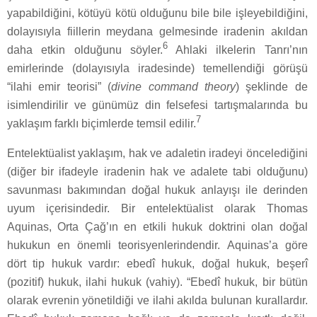
yapabildiğini, kötüyü kötü olduğunu bile bile işleyebildiğini,
dolayısıyla fiillerin meydana gelmesinde iradenin akıldan
6
daha etkin olduğunu söyler.
Ahlaki ilkelerin Tanrı’nın
emirlerinde (dolayısıyla iradesinde) temellendiği görüşü
“ilahi emir teorisi” (
divine command theory
) şeklinde de
isimlendirilir ve günümüz din felsefesi tartışmalarında bu
7
yaklaşım farklı biçimlerde temsil edilir.
Entelektüalist yaklaşım, hak ve adaletin iradeyi öncelediğini
(diğer bir ifadeyle iradenin hak ve adalete tabi olduğunu)
savunması bakımından doğal hukuk anlayışı ile derinden
uyum içerisindedir. Bir entelektüalist olarak Thomas
Aquinas, Orta Çağ’ın en etkili hukuk doktrini olan doğal
hukukun en önemli teorisyenlerindendir. Aquinas’a göre
dört tip hukuk vardır: ebedî hukuk, doğal hukuk, beşerî
(pozitif) hukuk, ilahi hukuk (vahiy). “Ebedî hukuk, bir bütün
olarak evrenin yönetildiği ve ilahi akılda bulunan kurallardır.