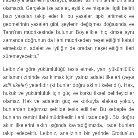
iradesiyle tesis etmiş olsaydı, adalet Tanrı’nın temel bir sıfatı
olamazdı. Gerçekte ise adalet, eşitlik ve nispetle ilgili belirli
bazı yasaları takip eder ki bu yasalar, tıpkı aritmetik ve
geometrinin yasaları gibi, şeylerin değişmez doğasında ve
Tanrı’nın müdrikesinde bulunur. Böylelikle, hiç kimse aynı
zamanda doğrunun da ilahi müdrikeden neşet ettiğini kabul
etmeksizin, adalet ve iyiliğin de oradan neşet ettiğini ileri
süremeyecektir.”
Leibniz’e göre yükümlülüğü tesis etmek, yani yükümlülük
anlamını zihinde var kılmak için yalnız adalet ilkeleri (
veya
adil ilkeler
) yeterlidir (ki bunlar doğru aklın ilkeleridir). Hak,
hukuk ve yükümlülük için güç ve korku ilksel belirleyiciler
olamaz. Hak ve adaletin güç ve korkuyla alakası yoktur,
bunlardan bağımsız şekilde tesis edilirler. Bu sebeple de
bunların zemini ilahi müdrikedir, ilahi irade değil. Biz doğru
aklın ilkelerini aklın ışığında kavradığımızda, irade bunları
takip edecektir. Leibniz, analizinin bir yerinde Grotius’un