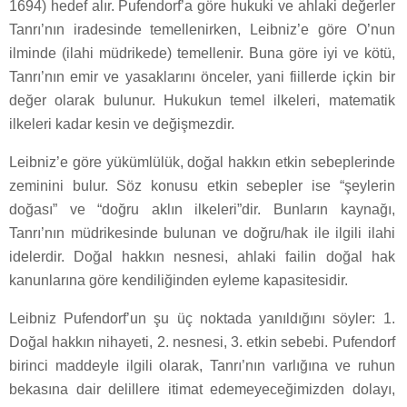
1694) hedef alır. Pufendorf’a göre hukuki ve ahlaki değerler
Tanrı’nın iradesinde temellenirken, Leibniz’e göre O’nun
ilminde (ilahi müdrikede) temellenir. Buna göre iyi ve kötü,
Tanrı’nın emir ve yasaklarını önceler, yani fiillerde içkin bir
değer olarak bulunur. Hukukun temel ilkeleri, matematik
ilkeleri kadar kesin ve değişmezdir.
Leibniz’e göre yükümlülük, doğal hakkın etkin sebeplerinde
zeminini bulur. Söz konusu etkin sebepler ise “şeylerin
doğası” ve “doğru aklın ilkeleri”dir. Bunların kaynağı,
Tanrı’nın müdrikesinde bulunan ve doğru/hak ile ilgili ilahi
idelerdir. Doğal hakkın nesnesi, ahlaki failin doğal hak
kanunlarına göre kendiliğinden eyleme kapasitesidir.
Leibniz Pufendorf’un şu üç noktada yanıldığını söyler: 1.
Doğal hakkın nihayeti, 2. nesnesi, 3. etkin sebebi. Pufendorf
birinci maddeyle ilgili olarak, Tanrı’nın varlığına ve ruhun
bekasına dair delillere itimat edemeyeceğimizden dolayı,