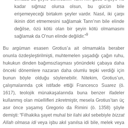
kadar sığmaz olursa olsun, bu gücün bile
erişemeyeceği birtakım şeyler vardır. Nasıl, iki çarpı
ikinin dört etmemesini sağlamak Tanrı’nın bile elinde
değilse, özü kötü olan bir şeyin kötü olmamasını
9
sağlamak da O’nun elinde değildir.”
Bu argüman esasen Grotius’a ait olmamakla beraber
onunla özdeşleştirilmişti, muhtemelen yaşadığı çağın ruhu,
hukukun dinden bağımsızlaşması yönündeki çabaya daha
önceki dönemlere nazaran daha olumlu tepki verdiği için
bunun böyle olduğu söylenebilir. Nitekim, Grotius’un,
çalışmalarında çok istifade ettiği Francesco Suarez (ö.
1617), teolojik münakaşalarında buna benzer ifadeler
kullanmış olan müellifleri zikretmiştir, mesela Grotius’tan üç
asır önce yaşamış Gregorio da Rimini (ö. 1358) şöyle
demişti: “Filhakika şayet muhal bir ilahi akıl sebebiyle
bizzat
Allah olmasa idi
veya işbu akıl yanılsa idi bile, melek veya