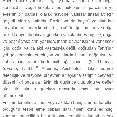
Ebedî hukuk zamana bağlı ya da zamanla kısıtlı değil,
sonsuzdur. Doğal hukuk, ebedî hukukun bir parçasıdır ve
evrenin bir parçası olarak rasyonel varlıklar (insanlar) için
geçerli olan yasalardır. Pozitif ya da beşerî yasalar ise
insanlar tarafından kendileri için yürürlüğe konulan ve doğal
hukukla uyumlu olması gereken yasalardır. Vahiy ise, doğal
ve beşerî yasaların yanında, insan davranışlarını yönetmek
için, doğal ya da akıl vasıtasıyla değil, doğrudan Tanrı’nın
yol göstermesinden oluşan yasalardır. İnsanı, doğa üstü ve
ilahi amaca yani ebedî mutluluğa yöneltir (St. Thomas,
8
Summa
, II/I-91).”
Aquinas, Aristoteles’i takip ederek
teleolojik ve rasyonel bir evren anlayışına sahiptir. Şeylerin
düzeni fikri onda da hâkim bir düşünce olup olgu ve değer,
olan ile olması gereken arasında esaslı bir uyum
görmektedir.
Fiillerin temelinde irade veya akıldan hangisinin daha etkin
olduğunu tespit etme çabası ilahi fiilleri konu edindiği
zaman, iradeciliğin bir türü olan teolojik voluntarizm söz