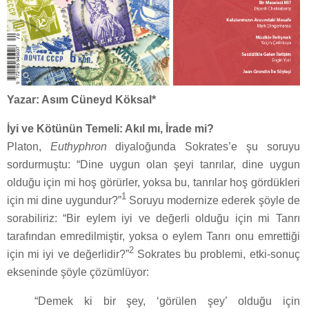
Yazar: Asım Cüneyd Köksal*
İyi ve Kötünün Temeli: Akıl mı, İrade mi?
Platon,
Euthyphron
diyaloğunda Sokrates’e şu soruyu
sordurmuştu: “Dine uygun olan şeyi tanrılar, dine uygun
olduğu için mi hoş görürler, yoksa bu, tanrılar hoş gördükleri
1
için mi dine uygundur?”
Soruyu modernize ederek şöyle de
sorabiliriz: “Bir eylem iyi ve değerli olduğu için mi Tanrı
tarafından emredilmiştir, yoksa o eylem Tanrı onu emrettiği
2
için mi iyi ve değerlidir?”
Sokrates bu problemi, etki-sonuç
ekseninde şöyle çözümlüyor:
“Demek ki bir şey, ‘görülen şey’ olduğu için