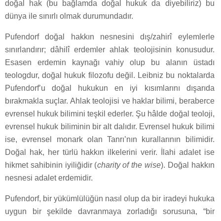
doğal hak (bu bağlamda doğal hukuk da diyebiliriz) bu
dünya ile sınırlı olmak durumundadır.
Pufendorf doğal hakkın nesnesini dış/zahirî eylemlerle
sınırlandırır; dâhilî erdemler ahlak teolojisinin konusudur.
Esasen erdemin kaynağı vahiy olup bu alanın üstadı
teologdur, doğal hukuk filozofu değil. Leibniz bu noktalarda
Pufendorf’u doğal hukukun en iyi kısımlarını dışarıda
bırakmakla suçlar. Ahlak teolojisi ve haklar bilimi, beraberce
evrensel hukuk bilimini teşkil ederler. Şu hâlde doğal teoloji,
evrensel hukuk biliminin bir alt dalıdır. Evrensel hukuk bilimi
ise, evrensel monark olan Tanrı’nın kurallarının bilimidir.
Doğal hak, her türlü hakkın ilkelerini verir. İlahi adalet ise
hikmet sahibinin iyiliğidir (
charity of the wise
). Doğal hakkın
nesnesi adalet erdemidir.
Pufendorf, bir yükümlülüğün nasıl olup da bir iradeyi hukuka
uygun bir şekilde davranmaya zorladığı sorusuna, “bir