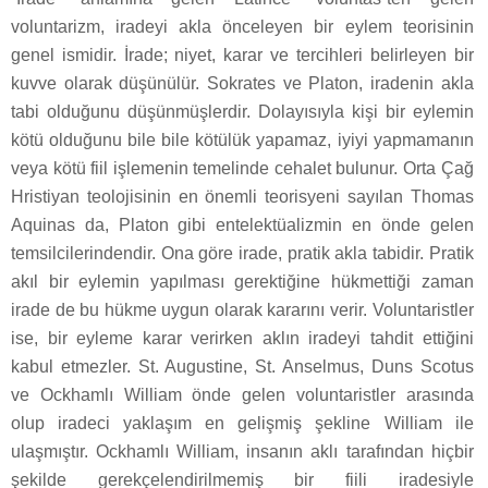
voluntarizm, iradeyi akla önceleyen bir eylem teorisinin
genel ismidir. İrade; niyet, karar ve tercihleri belirleyen bir
kuvve olarak düşünülür. Sokrates ve Platon, iradenin akla
tabi olduğunu düşünmüşlerdir. Dolayısıyla kişi bir eylemin
kötü olduğunu bile bile kötülük yapamaz, iyiyi yapmamanın
veya kötü fiil işlemenin temelinde cehalet bulunur. Orta Çağ
Hristiyan teolojisinin en önemli teorisyeni sayılan Thomas
Aquinas da, Platon gibi entelektüalizmin en önde gelen
temsilcilerindendir. Ona göre irade, pratik akla tabidir. Pratik
akıl bir eylemin yapılması gerektiğine hükmettiği zaman
irade de bu hükme uygun olarak kararını verir. Voluntaristler
ise, bir eyleme karar verirken aklın iradeyi tahdit ettiğini
kabul etmezler. St. Augustine, St. Anselmus, Duns Scotus
ve Ockhamlı William önde gelen voluntaristler arasında
olup iradeci yaklaşım en gelişmiş şekline William ile
ulaşmıştır. Ockhamlı William, insanın aklı tarafından hiçbir
şekilde gerekçelendirilmemiş bir fiili iradesiyle