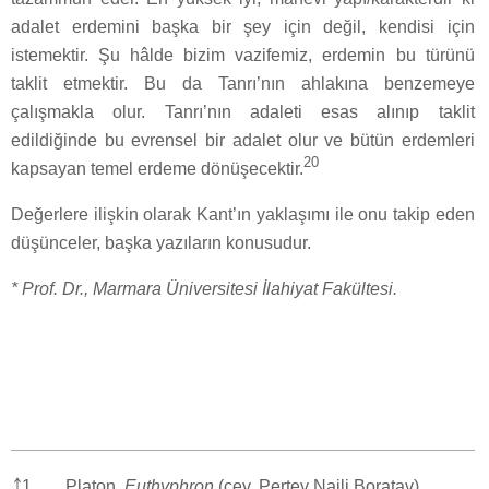
adalet erdemini başka bir şey için değil, kendisi için
istemektir. Şu hâlde bizim vazifemiz, erdemin bu türünü
taklit etmektir. Bu da Tanrı’nın ahlakına benzemeye
çalışmakla olur. Tanrı’nın adaleti esas alınıp taklit
edildiğinde bu evrensel bir adalet olur ve bütün erdemleri
20
kapsayan temel erdeme dönüşecektir.
Değerlere ilişkin olarak Kant’ın yaklaşımı ile onu takip eden
düşünceler, başka yazıların konusudur.
* Prof. Dr., Marmara Üniversitesi İlahiyat Fakültesi.
￪
1
Platon,
Euthyphron
(çev. Pertev Naili Boratav),