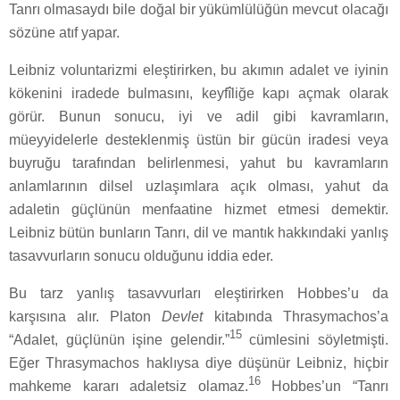
Tanrı olmasaydı bile doğal bir yükümlülüğün mevcut olacağı
sözüne atıf yapar.
Leibniz voluntarizmi eleştirirken, bu akımın adalet ve iyinin
kökenini iradede bulmasını, keyfîliğe kapı açmak olarak
görür. Bunun sonucu, iyi ve adil gibi kavramların,
müeyyidelerle desteklenmiş üstün bir gücün iradesi veya
buyruğu tarafından belirlenmesi, yahut bu kavramların
anlamlarının dilsel uzlaşımlara açık olması, yahut da
adaletin güçlünün menfaatine hizmet etmesi demektir.
Leibniz bütün bunların Tanrı, dil ve mantık hakkındaki yanlış
tasavvurların sonucu olduğunu iddia eder.
Bu tarz yanlış tasavvurları eleştirirken Hobbes’u da
karşısına alır. Platon
Devlet
kitabında Thrasymachos’a
15
“Adalet, güçlünün işine gelendir.”
cümlesini söyletmişti.
Eğer Thrasymachos haklıysa diye düşünür Leibniz, hiçbir
16
mahkeme kararı adaletsiz olamaz.
Hobbes’un “Tanrı