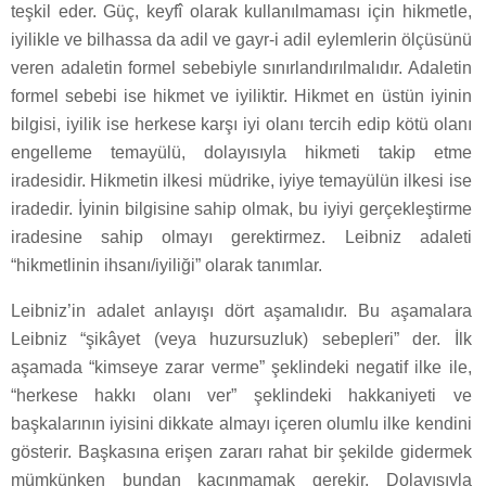
teşkil eder. Güç, keyfî olarak kullanılmaması için hikmetle,
iyilikle ve bilhassa da adil ve gayr-i adil eylemlerin ölçüsünü
veren adaletin formel sebebiyle sınırlandırılmalıdır. Adaletin
formel sebebi ise hikmet ve iyiliktir. Hikmet en üstün iyinin
bilgisi, iyilik ise herkese karşı iyi olanı tercih edip kötü olanı
engelleme temayülü, dolayısıyla hikmeti takip etme
iradesidir. Hikmetin ilkesi müdrike, iyiye temayülün ilkesi ise
iradedir. İyinin bilgisine sahip olmak, bu iyiyi gerçekleştirme
iradesine sahip olmayı gerektirmez. Leibniz adaleti
“hikmetlinin ihsanı/iyiliği” olarak tanımlar.
Leibniz’in adalet anlayışı dört aşamalıdır. Bu aşamalara
Leibniz “şikâyet (veya huzursuzluk) sebepleri” der. İlk
aşamada “kimseye zarar verme” şeklindeki negatif ilke ile,
“herkese hakkı olanı ver” şeklindeki hakkaniyeti ve
başkalarının iyisini dikkate almayı içeren olumlu ilke kendini
gösterir. Başkasına erişen zararı rahat bir şekilde gidermek
mümkünken bundan kaçınmamak gerekir. Dolayısıyla