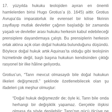
17. yüzyılda hukuku teolojiden ayıran en önemli
hamlelerden birisi Hugo Grotius’a (ö. 1645) aittir. Grotius
Avrupa’da imparatorluk ile evrensel bir kilise fikrinin
zayıflayıp mutlak devletler çağının başladığı bir zamanda
yaşadı ve devletler arası hukuku herkesin kabul edebileceği
prensiplere dayandırmaya çalıştı. Bu prensiplerin herkesin
ortak aklına açık olan doğal hukukta bulunduğunu düşündü.
Böylece doğal hukuk artık Aquinas’ta olduğu gibi teolojinin
hizmetinde değil, başlı başına hukukun kendisinden çıktığı
rasyonel bir ilke hâline geliyordu.
Grotius’un, “Tanrı mevcut olmasaydı bile doğal hukukun
ilkeleri değişmezdi.” şeklinde özetlenebilecek olan şu
ifadeleri çok meşhur olmuştur:
“Doğal hukuk değişmezdir de; öyle ki, Tanrı bile onda
herhangi bir değişiklik yapamaz. Gerçekle ilişkisi
olmasa da şöyle denilebilir: Tanrı’nın gücü ölçüye ne