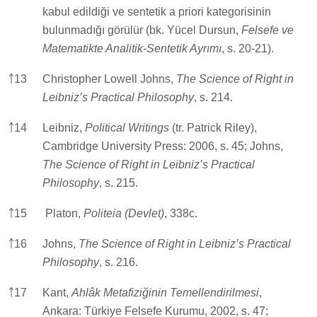
kabul edildiği ve sentetik a priori kategorisinin
bulunmadığı görülür (bk. Yücel Dursun,
Felsefe ve
Matematikte Analitik-Sentetik Ayrımı
, s. 20-21).
￪
13
Christopher Lowell Johns,
The Science of Right in
Leibniz’s Practical Philosophy
, s. 214.
￪
14
Leibniz,
Political Writings
(tr. Patrick Riley),
Cambridge University Press: 2006, s. 45; Johns,
The Science of Right in Leibniz’s Practical
Philosophy
, s. 215.
￪
15
Platon,
Politeia (Devlet)
, 338c.
￪
16
Johns,
The Science of Right in Leibniz’s Practical
Philosophy
, s. 216.
￪
17
Kant,
Ahlâk Metafiziğinin Temellendirilmesi
,
Ankara: Türkiye Felsefe Kurumu, 2002, s. 47;