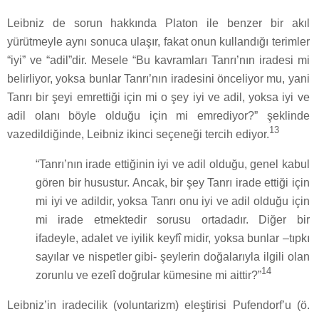
Leibniz de sorun hakkında Platon ile benzer bir akıl
yürütmeyle aynı sonuca ulaşır, fakat onun kullandığı terimler
“iyi” ve “adil”dir. Mesele “Bu kavramları Tanrı’nın iradesi mi
belirliyor, yoksa bunlar Tanrı’nın iradesini önceliyor mu, yani
Tanrı bir şeyi emrettiği için mi o şey iyi ve adil, yoksa iyi ve
adil olanı böyle olduğu için mi emrediyor?” şeklinde
13
vazedildiğinde, Leibniz ikinci seçeneği tercih ediyor.
“Tanrı’nın irade ettiğinin iyi ve adil olduğu, genel kabul
gören bir husustur. Ancak, bir şey Tanrı irade ettiği için
mi iyi ve adildir, yoksa Tanrı onu iyi ve adil olduğu için
mi irade etmektedir sorusu ortadadır. Diğer bir
ifadeyle, adalet ve iyilik keyfî midir, yoksa bunlar –tıpkı
sayılar ve nispetler gibi- şeylerin doğalarıyla ilgili olan
14
zorunlu ve ezelî doğrular kümesine mi aittir?”
Leibniz’in iradecilik (voluntarizm) eleştirisi Pufendorf’u (ö.