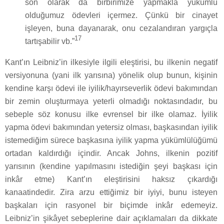
son olarak da birbirimize yapmakla yükümlü
olduğumuz ödevleri içermez. Çünkü bir cinayet
işleyen, buna dayanarak, onu cezalandıran yargıçla
17
tartışabilir vb.”
Kant’ın Leibniz’in ilkesiyle ilgili eleştirisi, bu ilkenin negatif
versiyonuna (yani ilk yarısına) yönelik olup bunun, kişinin
kendine karşı ödevi ile iyilik/hayırseverlik ödevi bakımından
bir zemin oluşturmaya yeterli olmadığı noktasındadır, bu
sebeple söz konusu ilke evrensel bir ilke olamaz. İyilik
yapma ödevi bakımından yetersiz olması, başkasından iyilik
istemediğim sürece başkasına iyilik yapma yükümlülüğümü
ortadan kaldırdığı içindir. Ancak Johns, ilkenin pozitif
yarısının (kendine yapılmasını istediğin şeyi başkası için
inkâr etme) Kant’ın eleştirisini haksız çıkardığı
kanaatindedir. Zira arzu ettiğimiz bir iyiyi, bunu isteyen
başkaları için rasyonel bir biçimde inkâr edemeyiz.
Leibniz’in şikâyet sebeplerine dair açıklamaları da dikkate