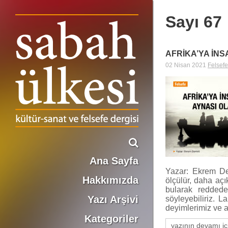
Sayı 67
AFRİKA’YA İN
02 Nisan 2021
Felsefe
Ana Sayfa
Yazar: Ekrem Dem
Hakkımızda
ölçülür, daha açı
bularak reddedeb
Yazı Arşivi
söyleyebiliriz. L
deyimlerimiz ve 
Kategoriler
yazının devamı iç