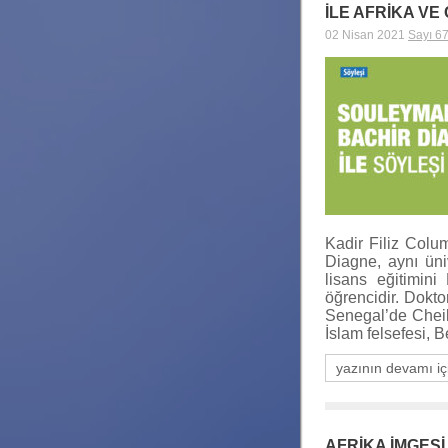
İLE AFRİKA V
02 Nisan 2021
Sayı 6
Kadir Filiz Colu
Diagne, aynı üni
lisans eğitimin
öğrencidir. Dokt
Senegal’de Cheikh
İslam felsefesi,
yazının devamı iç
AFRİKA İMGESİ