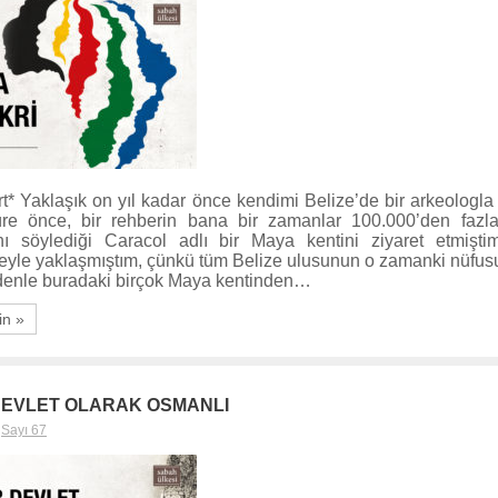
rt* Yaklaşık on yıl kadar önce kendimi Belize’de bir arkeologl
re önce, bir rehberin bana bir zamanlar 100.000’den fazl
ını söylediği Caracol adlı bir Maya kentini ziyaret etmişt
eyle yaklaşmıştım, çünkü tüm Belize ulusunun o zamanki nüfus
edenle buradaki birçok Maya kentinden…
in »
 DEVLET OLARAK OSMANLI
,
Sayı 67