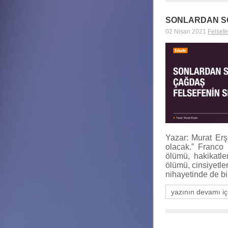
SONLARDAN SO
02 Nisan 2021
Felsefe
Yazar: Murat Er
olacak.” Franco 
ölümü, hakikatle
ölümü, cinsiyetle
nihayetinde de bi
yazının devamı iç