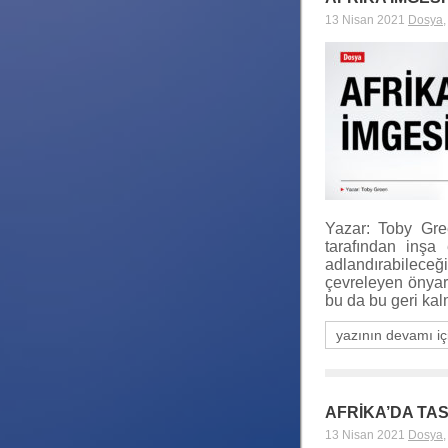
13 Nisan 2021
Dosya
Yazar: Toby Gree
tarafından inşa
adlandırabileceğ
çevreleyen önyarg
bu da bu geri kal
yazının devamı iç
AFRİKA’DA TAS
13 Nisan 2021
Dosya