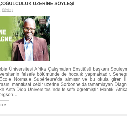
E ÇOĞULCULUK ÜZERİNE SÖYLEŞİ
7
,
Söyleşi
mbia Üniversitesi Afrika Çalışmaları Enstitüsü başkanı Soule
versitenin felsefe bölümünde de hocalık yapmaktadır. Senegal
i École Normale Supérieure’da almıştır ve bu okula giren il
orasını mantıksal cebir üzerine Sorbonne’da tamamlayan Diag
 Anta Diop Üniversitesi’nde felsefe öğretmiştir. Mantık, Afrik
 Bergson…
in »