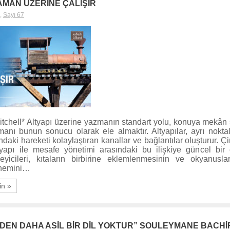
AMAN ÜZERİNE ÇALIŞIR
,
Sayı 67
itchell* Altyapı üzerine yazmanın standart yolu, konuya mekâ
nı bunun sonucu olarak ele almaktır. Altyapılar, ayrı noktala
ndaki hareketi kolaylaştıran kanallar ve bağlantılar oluşturur. Ç
ltyapı ile mesafe yönetimi arasındaki bu ilişkiye güncel bir 
leyicileri, kıtaların birbirine eklemlenmesinin ve okyanuslar
önemini…
in »
RDEN DAHA ASİL BİR DİL YOKTUR” SOULEYMANE BACHİ