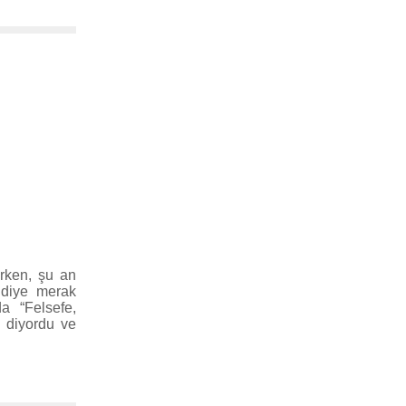
irken, şu an
 diye merak
da “Felsefe,
” diyordu ve