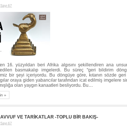
,
Sayı 67
n 16. yüzyıldan beri Afrika algısını şekillendiren ana unsu
 edilen basmakalıp imgelerdi. Bu süreç “geri bildirim döng
imiz bir şeyi içeriyordu. Bu döngüye göre, kıtanın sözde geri 
ılar oraya giden yabancılar tarafından icat edilmiş imgelere sir
mışlığa olan yaygın kanaatleri besliyordu. Bu…
in »
AVVUF VE TARİKATLAR -TOPLU BİR BAKIŞ-
,
Sayı 67