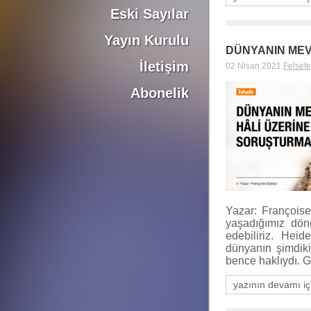
Eski Sayılar
Yayın Kurulu
DÜNYANIN ME
İletişim
02 Nisan 2021
Felsefe
Abonelik
Yazar: Françoise
yaşadığımız dön
edebiliriz. Heid
dünyanın şimdiki
bence haklıydı. G
yazının devamı iç