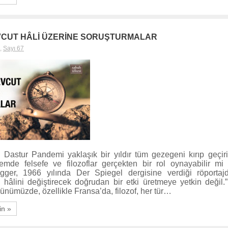
VCUT HÂLİ ÜZERİNE SORUŞTURMALAR
,
Sayı 67
 Dastur Pandemi yaklaşık bir yıldır tüm gezegeni kırıp geçir
emde felsefe ve filozoflar gerçekten bir rol oynayabilir mi
egger, 1966 yılında Der Spiegel dergisine verdiği röportaj
 hâlini değiştirecek doğrudan bir etki üretmeye yetkin değil.
ünümüzde, özellikle Fransa’da, filozof, her tür…
in »