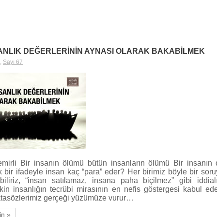
SANLIK DEĞERLERİNİN AYNASI OLARAK BAKABİLMEK
,
Sayı 67
irli Bir insanın ölümü bütün insanların ölümü Bir insanın 
k bir ifadeyle insan kaç “para” eder? Her birimiz böyle bir sor
iliriz, “insan satılamaz, insana paha biçilmez” gibi iddia
akin insanlığın tecrübi mirasının en nefis göstergesi kabul ed
atasözlerimiz gerçeği yüzümüze vurur…
in »