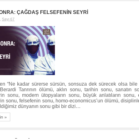
NRA: ÇAĞDAŞ FELSEFENİN SEYRİ
,
Sayı 67
şen “Ne kadar sürerse sürsün, sonsuza dek sürecek olsa bile
Berardi Tanrının ölümü, aklın sonu, tarihin sonu, sanatın s
rin sonu, modern ütopyaların sonu, büyük anlatıların sonu, 
rin sonu, felsefenin sonu, homo-economicus’un ölümü, disiplinl
ldiğimiz dünyanın sonu gibi bir dizi…
in »