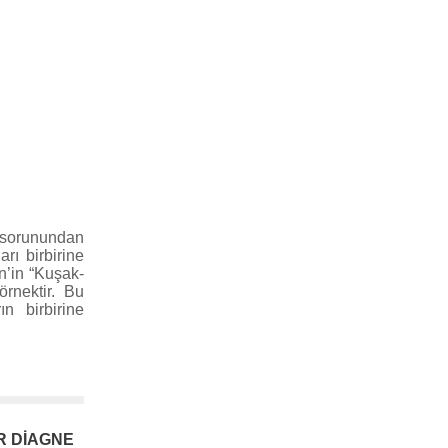
n sorunundan
rı birbirine
in’in “Kuşak-
örnektir. Bu
ın birbirine
R DİAGNE