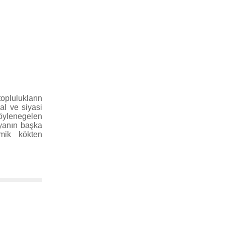
oplulukların
yal ve siyasi
 söylenegelen
fyanın başka
mik kökten