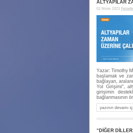
ALTYAPILAR Z
02 Nisan 2021
Felsefe
Yazar: Timothy M
başlamak ve zama
bağlayan, araları
Yol Girişimi”, a
girişimin destek
bağlanmasının 
yazının devamı iç
“DİĞER DİLLE