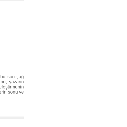
 bu son çağ
onu, yazarın
eleştirmenin
erin sonu ve