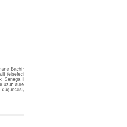
ymane Bachir
li felsefeci
k Senegalli
ne uzun süre
a düşüncesi,