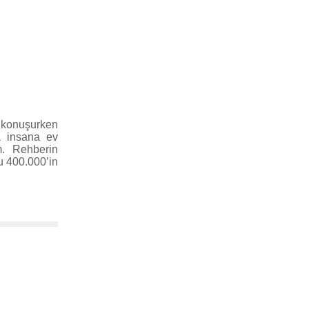
a konuşurken
a insana ev
im. Rehberin
u 400.000’in