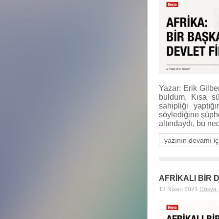
Yazar: Erik Gilbe
buldum. Kısa sü
sahipliği yaptığ
söylediğine şüph
altındaydı, bu n
yazının devamı iç
AFRİKALI BİR
13 Nisan 2021
Dosya