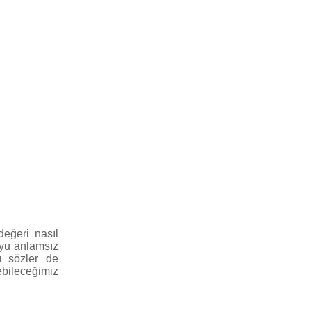
değeri nasıl
uyu anlamsız
lı sözler de
ebileceğimiz