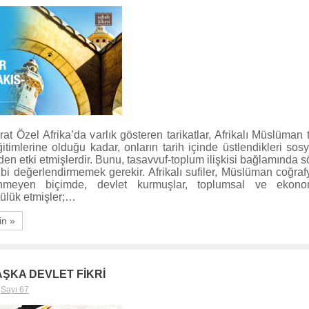
t Özel Afrika’da varlık gösteren tarikatlar, Afrikalı Müslüman t
ğitimlerine olduğu kadar, onların tarih içinde üstlendikleri sos
nden etki etmişlerdir. Bunu, tasavvuf-toplum ilişkisi bağlamında
gibi değerlendirmemek gerekir. Afrikalı sufiler, Müslüman coğra
ünmeyen biçimde, devlet kurmuşlar, toplumsal ve ekono
ülük etmişler;…
in »
AŞKA DEVLET FİKRİ
,
Sayı 67