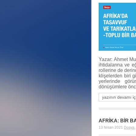
Yazar: Ahmet Mura
ihtidalarına ve e
rollerine de deri
klişelerden biri 
yerlerinde gör
dönüşümlere önc
yazının devamı iç
AFRİKA: BİR B
13 Nisan 2021
Dosya