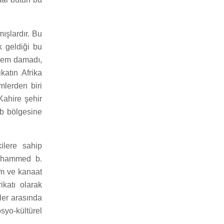
mışlardır. Bu
k geldiği bu
 hem damadı,
katın Afrika
mlerden biri
Kahire şehir
ib bölgesine
ilere sahip
Muhammed b.
im ve kanaat
ikatı olarak
eler arasında
syo-kültürel