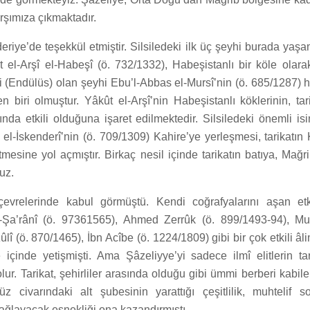
rşımıza çıkmaktadır.
eriye’de teşekkül etmiştir. Silsiledeki ilk üç şeyhi burada yaşa
 el-Arşî el-Habeşî (ö. 732/1332), Habeşistanlı bir köle olara
li (Endülüs) olan şeyhi Ebu’l-Abbas el-Mursî’nin (ö. 685/1287)
n biri olmuştur. Yâkût el-Arşî’nin Habeşistanlı köklerinin, tari
ında etkili olduğuna işaret edilmektedir. Silsiledeki önemli isi
 el-İskenderî’nin (ö. 709/1309) Kahire’ye yerleşmesi, tarikatın 
mesine yol açmıştır. Birkaç nesil içinde tarikatın batıya, Mağr
uz.
 çevrelerinde kabul görmüştü. Kendi coğrafyalarını aşan etk
Şa’rânî (ö. 97361565), Ahmed Zerrûk (ö. 899/1493-94), 
î (ö. 870/1465), İbn Acîbe (ö. 1224/1809) gibi bir çok etkili âl
 içinde yetişmişti. Ama Şâzeliyye’yi sadece ilmî elitlerin tar
olur. Tarikat, şehirliler arasında olduğu gibi ümmi berberi kabil
üz civarındaki alt şubesinin yarattığı çeşitlilik, muhtelif so
ağlayacak esnekliği ona kazandırmıştı.