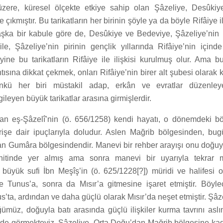
üzere, küresel ölçekte etkiye sahip olan Şâzeliye, Desûkiy
e çıkmıştır. Bu tarikatların her birinin şöyle ya da böyle Rifâiye i
aşka bir kabule göre de, Desûkiye ve Bedeviye, Şâzeliye’nin 
ile, Şâzeliye’nin pirinin gençlik yıllarında Rifâiye’nin için
 yine bu tarikatların Rifâiye ile ilişkisi kurulmuş olur. Ama bu
ntısına dikkat çekmek, onları Rifâiye’nin birer alt şubesi olarak
nkü her biri müstakil adap, erkân ve evratlar düzenley
gileyen büyük tarikatlar arasına girmişlerdir.
an eş-Şâzelî’nin (ö. 656/1258) kendi hayatı, o dönemdeki bö
erişe dair ipuçlarıyla doludur. Aslen Mağrib bölgesinden, bu
an Gumâra bölgesindendir. Manevi bir rehber arayışı onu doğu
uhitinde yer almış ama sonra manevi bir uyarıyla tekrar 
 büyük sufi İbn Meşîş’in (ö. 625/1228[?]) müridi ve halifesi o
 Tunus’a, sonra da Mısır’a gitmesine işaret etmiştir. Böyle
us’ta, ardından ve daha güçlü olarak Mısır’da neşet etmiştir. Şâz
müz, doğuyla batı arasında güçlü ilişkiler kurma tavrını aslın
e de görmekteyiz. Şâzeliye, Orta Doğu’dan Mağrib bölgesine ka