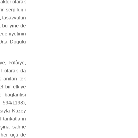
 aktör olarak
ın serpildiği
, tasavvufun
a bu yine de
edeniyetinin
Orta Doğulu
ye, Rifâiye,
il olarak da
k anılan tek
l bir etkiye
e bağlantısı
 594/1198),
ısıyla Kuzey
tarikatların
kışına sahne
, her üçü de