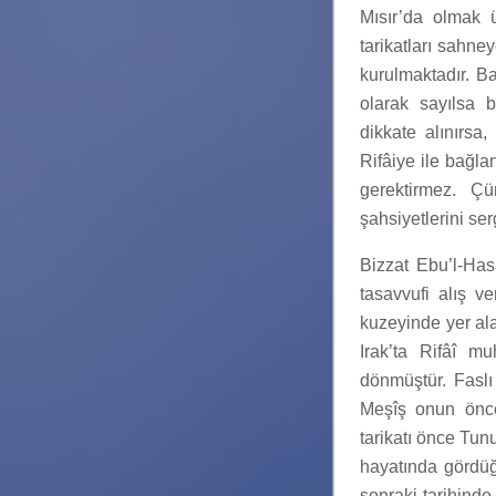
Mısır’da olmak 
tarikatları sahney
kurulmaktadır. B
olarak sayılsa b
dikkate alınırsa,
Rifâiye ile bağla
gerektirmez. Çü
şahsiyetlerini ser
Bizzat Ebu’l-Has
tasavvufi alış v
kuzeyinde yer al
Irak’ta Rifâî m
dönmüştür. Faslı
Meşîş onun önce
tarikatı önce Tun
hayatında gördüğü
sonraki tarihind