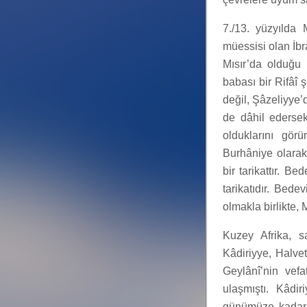
7./13. yüzyılda 
müessisi olan İbr
Mısır’da olduğu 
babası bir Rifâî 
değil, Şâzeliyye’
de dâhil edersek,
olduklarını gör
Burhâniye olarak 
bir tarikattır. B
tarikatıdır. Bede
olmakla birlikte, 
Kuzey Afrika, s
Kâdiriyye, Halvet
Geylânî’nin vef
ulaşmıştı. Kâdi
günümüze kadar v