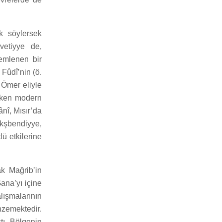
k söylersek
vetiyye de,
lemlenen bir
 Fûdî’nin (ö.
 Ömer eliyle
 erken modern
ânî, Mısır’da
kşbendiyye,
ü etkilerine
ak Mağrib’in
ana’yı içine
lışmalarının
nzemektedir.
ştı. Bölgenin