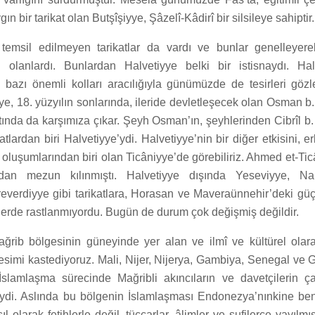
gın bir tarikat olan Butşîşiyye, Şâzelî-Kâdirî bir silsileye sahiptir.
 temsil edilmeyen tarikatlar da vardı ve bunlar genelleyere
 olanlardı. Bunlardan Halvetiyye belki bir istisnaydı. Hal
bazı önemli kolları aracılığıyla günümüzde de tesirleri göz
iyye, 18. yüzyılın sonlarında, ileride devletleşecek olan Osman b.
ında da karşımıza çıkar. Şeyh Osman’ın, şeyhlerinden Cibrîl b.
ikatlardan biri Halvetiyye’ydi. Halvetiyye’nin bir diğer etkisini,
 oluşumlarından biri olan Ticâniyye’de görebiliriz. Ahmed et-Tic
ından mezun kılınmıştı. Halvetiyye dışında Yeseviyye, Na
everdiyye gibi tarikatlara, Horasan ve Maveraünnehir’deki güçl
erde rastlanmıyordu. Bugün de durum çok değişmiş değildir.
Mağrib bölgesinin güneyinde yer alan ve ilmî ve kültürel olar
esimi kastediyoruz. Mali, Nijer, Nijerya, Gambiya, Senegal ve G
slamlaşma sürecinde Mağribli akıncıların ve davetçilerin ça
iydi. Aslında bu bölgenin İslamlaşması Endonezya’nınkine be
 olarak fetihlerle değil, tüccarlar, âlimler ve sufilerce yayılmı