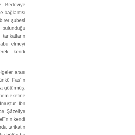
e, Bedeviye
le bağlantısı
birer şubesi
de bulunduğu
 tarikatların
 kabul etmeyi
erek, kendi
lgeler arası
günkü Fas’ın
ya götürmüş,
memleketine
lmuştur. İbn
ce Şâzeliye
elî’nin kendi
da tarikatın
dar bütün bu