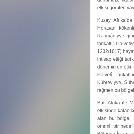
etkisi görülen yay
Kuzey Afrika’da
Horasan kökenli
Rahmâniyye gibi 
tarikattır. Halvet
1232/1817) hayat
intisap ettiği tar
dönemin en etkili
Halvetî tarikat
Kübreviyye, Sühr
rağmen bu bölgel
Batı Afrika ile 
etkisinde kalan k
alan bu bölge, İ
önemli bir hedef
Bölgede İslam asıl