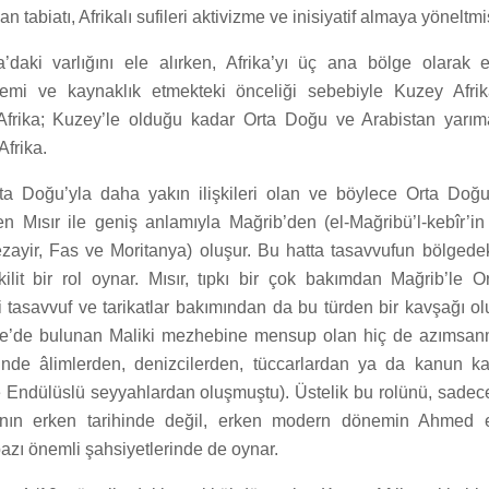
an tabiatı, Afrikalı sufileri aktivizme ve inisiyatif almaya yöneltmiş
ika’daki varlığını ele alırken, Afrika’yı üç ana bölge olarak
mi ve kaynaklık etmekteki önceliği sebebiyle Kuzey Afrik
 Afrika; Kuzey’le olduğu kadar Orta Doğu ve Arabistan yarı
Afrika.
ta Doğu’yla daha yakın ilişkileri olan ve böylece Orta Doğ
en Mısır ile geniş anlamıyla Mağrib’den (el-Mağribü’l-kebîr’in 
zayir, Fas ve Moritanya) oluşur. Bu hatta tasavvufun bölgede
kilit bir rol oynar. Mısır, tıpkı bir çok bakımdan Mağrib’le 
 tasavvuf ve tarikatlar bakımından da bu türden bir kavşağı ol
iye’de bulunan Maliki mezhebine mensup olan hiç de azımsan
inde âlimlerden, denizcilerden, tüccarlardan ya da kanun ka
 Endülüslü seyyahlardan oluşmuştu). Üstelik bu rolünü, sadec
manın erken tarihinde değil, erken modern dönemin Ahmed et
azı önemli şahsiyetlerinde de oynar.