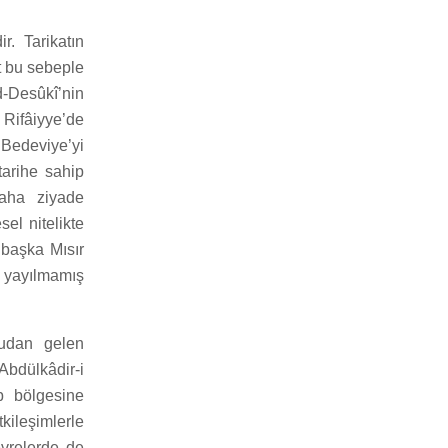
r. Tarikatın
t bu sebeple
d-Desûkî’nin
 Rifâiyye’de
n Bedeviye’yi
tarihe sahip
daha ziyade
el nitelikte
 başka Mısır
ar yayılmamış
ğudan gelen
 Abdülkâdir-i
b bölgesine
ileşimlerle
evrelerde de