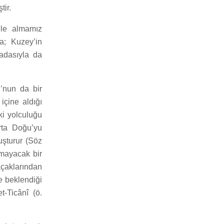
tir.
 ele almamız
a; Kuzey’in
madasıyla da
u’nun da bir
içine aldığı
ki yolculuğu
Orta Doğu’yu
uşturur (Söz
mayacak bir
çaklarından
e beklendiği
-Ticânî (ö.