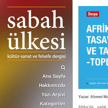
AFRİKA’DA TASAVVUF VE TARİKATLAR -TOPLU BİR BAKIŞ-
Ana Sayfa
Hakkımızda
Yazı Arşivi
Yazar: Ahmet Mu
Kategoriler
Afrika’da varlık