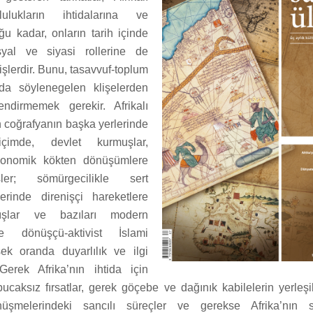
ulukların ihtidalarına ve
ğu kadar, onların tarih içinde
osyal ve siyasi rollerine de
işlerdir. Bunu, tasavvuf-toplum
nda söylenegelen klişelerden
endirmemek gerekir. Afrikalı
n coğrafyanın başka yerlerinde
çimde, devlet kurmuşlar,
konomik kökten dönüşümlere
ler; sömürgecilikle sert
erinde direnişçi hareketlere
mışlar ve bazıları modern
 dönüşçü-aktivist İslami
ek oranda duyarlılık ve ilgi
 Gerek Afrika’nın ihtida için
caksız fırsatlar, gerek göçebe ve dağınık kabilelerin yerleşi
nüşmelerindeki sancılı süreçler ve gerekse Afrika’nın s