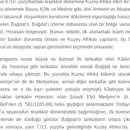
ve 4./10. yüzyıllardaki teşekkül dönemine Kuzey Afrika etkin bir
Bu dönemde Basra, Kûfe ve Medine gibi, dinî ilimlerin ve fırkalar
n tasavvufi oluşumların kendisine dökülerek olgunlaştığı havuz
elen Bağdat’tı. Bağdat’ı izleme iddiasında olan bir bölge vars
il, Horasan bölgesiydi. Bunun sebebi, ilk asırlardaki İslam m
inin baskın durumda olması ve Kuzey Afrikalı yapıların, bu 
dus’un deyişiyle, taşralı görünümleri biçiminde olmasıdır.
amgasını vuran büyük ve küresel ilk tarikatlar olan Kâdiri
da Yeseviye gibi tarikatlar öncelikli olarak Bağdat ve ikinc
de ortaya çıkmıştı. Bu yüzyılda Kuzey Afrika kökenli olara
eniye’nin de (ki Medyeniye, anılan diğer tarikatlar gibi kürese
onra ve o da bazı şubeleri yoluyla erişmişti) Kâdiriyye il
naklar tarikatın müessisi olan Şuayb Ebû Medyen’in (ö.
lânî’den (ö. 561/1165-66) hırka giydiğini aktarmaktadır. Dolay
’a tasavvufun teşekkül dönemindeki bağımlılığının, ilk küresel 
önemde de sürdüğü görülür. Bağdat’ın tarikatların ortaya çı
ır sonraya, yani 7./13. yüzyıla gelindiğinde Kuzey Afrika’da