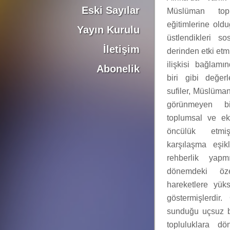
Eski Sayılar
Müslüman topl
eğitimlerine oldu
Yayın Kurulu
üstlendikleri s
İletişim
derinden etki etm
ilişkisi bağlamı
Abonelik
biri gibi değerl
sufiler, Müslüma
görünmeyen bi
toplumsal ve e
öncülük etmiş
karşılaşma eşikl
rehberlik yap
dönemdeki öze
hareketlere yüks
göstermişlerdir.
sunduğu uçsuz bu
topluluklara dö