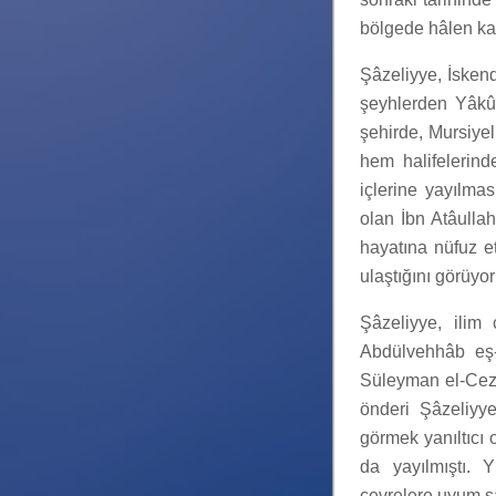
bölgede hâlen ka
Şâzeliyye, İskend
şeyhlerden Yâkût
şehirde, Mursiye
hem halifelerinde
içlerine yayılmas
olan İbn Atâullah
hayatına nüfuz et
ulaştığını görüyor
Şâzeliyye, ilim
Abdülvehhâb eş-
Süleyman el-Cezûl
önderi Şâzeliyye
görmek yanıltıcı 
da yayılmıştı. Y
çevrelere uyum s