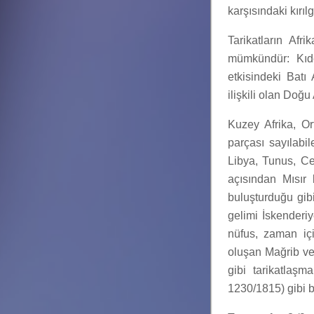
karşısındaki kırılg
Tarikatların Afr
mümkündür: Kıde
etkisindeki Batı
ilişkili olan Doğu 
Kuzey Afrika, Or
parçası sayılabil
Libya, Tunus, Ce
açısından Mısır 
buluşturduğu gibi
gelimi İskender
nüfus, zaman iç
oluşan Mağrib ve
gibi tarikatlaş
1230/1815) gibi b