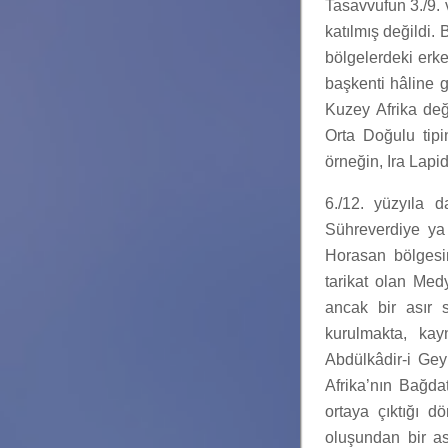
Tasavvufun 3./9. 
katılmış değildi. 
bölgelerdeki erke
başkenti hâline g
Kuzey Afrika değ
Orta Doğulu tip
örneğin, Ira Lapi
6./12. yüzyıla d
Sühreverdiye ya 
Horasan bölgesin
tarikat olan Medy
ancak bir asır s
kurulmakta, kay
Abdülkâdir-i Gey
Afrika’nın Bağdat
ortaya çıktığı d
oluşundan bir as