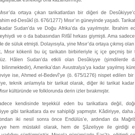
Mısır’da ortaya çıkan tarikatlardan bir diğeri de Desûkiyye’di
ahim ed-Desûkî (ö. 676/1277) Mısır’ın güneyinde yaşadı. Tarika
kadar Sudan’da ve Doğu Afrika’da da yayılmıştır. İbrahim e
şeyhiydi ve o da babasından Rifâî hırkası giymişti. Ama sadece
de de süluk etmişti. Dolayısıyla, yine Mısır’da ortaya çıkmış ola
 Mısır kökenli bu üç tarikatın birbirleriyle iç içe geçmiş bir 
ürüz. Hâlen Sudan’da etkili olan Desûkiyye (şimdilerde 
bilinmektedir), Amerika’dan Avustralya’ya kadar yayılmış küres
edeviye ise, Ahmed el-Bedevî’ye (ö. 675/1276) nispet edilen bir
viye, teknik anlamıyla bir tarikat olarak, diğer iki tarikat kad
Mısır kültüründe ve folklorunda derin izler bırakmıştır.
adece kendisinde teşekkül eden bu tarikatlara değil, do
iyye gibi tarikatlara da ev sahipliği yapmıştır. Kâdiriyye, daha
atından iki nesil sonra önce Endülüs’e, ardından da Mağri
riyye hem müstakil olarak, hem de Şâzeliyye ile girdiği etk
arlığını sürdürmüştür. Mesela günümüzde Fas’ta, eğitimli ç