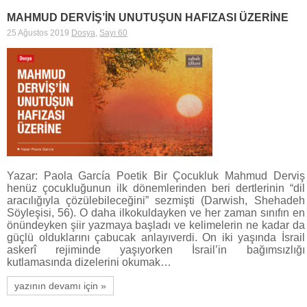
MAHMUD DERVİŞ’İN UNUTUŞUN HAFIZASI ÜZERİNE
25 Ağustos 2019
Dosya
,
Sayı 60
Yazar: Paola García Poetik Bir Çocukluk Mahmud Derviş
henüz çocukluğunun ilk dönemlerinden beri dertlerinin “dil
aracılığıyla çözülebileceğini” sezmişti (Darwish, Shehadeh
Söyleşisi, 56). O daha ilkokuldayken ve her zaman sınıfın en
önündeyken şiir yazmaya başladı ve kelimelerin ne kadar da
güçlü olduklarını çabucak anlayıverdi. On iki yaşında İsrail
askerî rejiminde yaşıyorken İsrail’in bağımsızlığı
kutlamasında dizelerini okumak…
yazının devamı için »