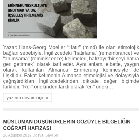
Yazar: Hans-Georg Moeller “Hatır” (mind) ile olan etimolojik
bağları sebebiyle, İngilizcedeki “hatırlama” (remembrance) ve
“anımsama” (reminiscence) kelimeleri, hafızayı “bir şeyi hatıra
geri getirmek” olarak tarif eder. Aynı anlam, elbette, yaygın
olarak kullanılan Almanca Erinnerung kelimesiyle de
ilişkilidir. Fakat kelimenin Almanca etimolojisi ve dolayısıyla
çağrıştırdıkları İngilizcedekinden dikkate değer biçimde
farklıdır. “Re-” önekinden farklı olarak “er-” öneki…
yazının devamı için »
MÜSLÜMAN DÜŞÜNÜRLERİN GÖZÜYLE BİLGELİĞİN
COĞRAFİ HAFIZASI
20 Ağustos 2019
Dosya
,
Sayı 60