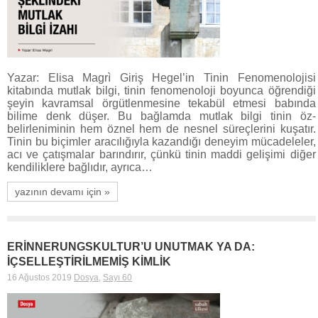
Yazar: Elisa Magrì Giriş Hegel’in Tinin Fenomenolojisi
kitabında mutlak bilgi, tinin fenomenoloji boyunca öğrendiği
şeyin kavramsal örgütlenmesine tekabül etmesi babında
bilime denk düşer. Bu bağlamda mutlak bilgi tinin öz-
belirleniminin hem öznel hem de nesnel süreçlerini kuşatır.
Tinin bu biçimler aracılığıyla kazandığı deneyim mücadeleler,
acı ve çatışmalar barındırır, çünkü tinin maddi gelişimi diğer
kendiliklere bağlıdır, ayrıca…
yazının devamı için »
ERİNNERUNGSKULTUR’U UNUTMAK YA DA:
İÇSELLEŞTİRİLMEMİŞ KİMLİK
16 Ağustos 2019
Dosya
,
Sayı 60