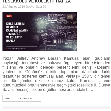
TEŞEKKÜLÜ VE KOLEKTİF HAFIZA
23 Ağustos 2019
Dosya
,
Sayı 60
Yazar: Jeffrey Andrew Barash Kamusal alan, grupların
paylaştığı tecrübeyi ve hafızayı örgütleyen bir sistemden
filizlenir ve onların gelecek beklentilerini geniş kapsamlı
yönlendirir. Günümüzün kitle toplumları dâhilinde farklı
tezahürler gösteren kamusal alan, yaklaşık 150 yıldır temel
bir dönüşümler dizisine maruz kaldı. Kamusal alanın
günümüzdeki örgütlenmesiyle geçmişteki (özellikle II. Dünya
Savaşı öncesi) tipik bir örgütlenmesi arasındaki bir…
yazının devamı için »