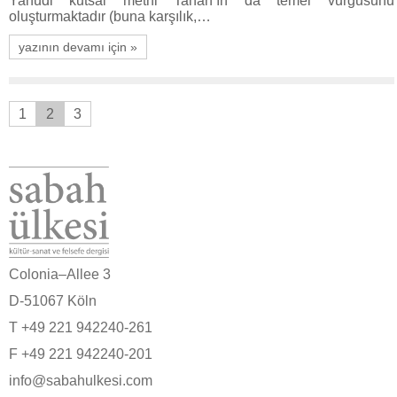
Yahudi kutsal metni Tanah’ın da temel vurgusunu
oluşturmaktadır (buna karşılık,…
yazının devamı için »
1
2
3
Colonia–Allee 3
D-51067 Köln
T +49 221 942240-261
F +49 221 942240-201
info@sabahulkesi.com