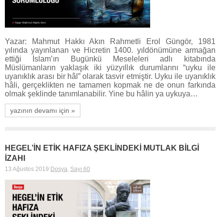
Yazar: Mahmut Hakkı Akın Rahmetli Erol Güngör, 1981
yılında yayınlanan ve Hicretin 1400. yıldönümüne armağan
ettiği İslam’ın Bugünkü Meseleleri adlı kitabında
Müslümanların yaklaşık iki yüzyıllık durumlarını “uyku ile
uyanıklık arası bir hâl” olarak tasvir etmiştir. Uyku ile uyanıklık
hâli, gerçeklikten ne tamamen kopmak ne de onun farkında
olmak şeklinde tanımlanabilir. Yine bu hâlin ya uykuya…
yazının devamı için »
HEGEL’İN ETİK HAFIZA ŞEKLİNDEKİ MUTLAK BİLGİ
İZAHI
13 Ağustos 2019
Dosya
,
Sayı 60