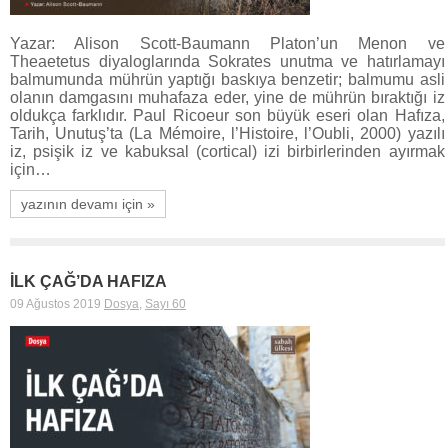
Yazar: Alison Scott-Baumann Platon’un Menon ve
Theaetetus diyaloglarında Sokrates unutma ve hatırlamayı
balmumunda mührün yaptığı baskıya benzetir; balmumu asli
olanın damgasını muhafaza eder, yine de mührün bıraktığı iz
oldukça farklıdır. Paul Ricoeur son büyük eseri olan Hafıza,
Tarih, Unutuş’ta (La Mémoire, l’Histoire, l’Oubli, 2000) yazılı
iz, psişik iz ve kabuksal (cortical) izi birbirlerinden ayırmak
için…
yazının devamı için »
İLK ÇAĞ’DA HAFIZA
09 Ağustos 2019
Dosya
,
Sayı 60