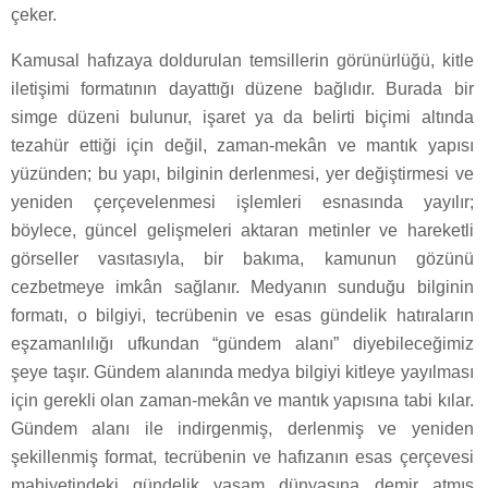
çeker.
Kamusal hafızaya doldurulan temsillerin görünürlüğü, kitle
iletişimi formatının dayattığı düzene bağlıdır. Burada bir
simge düzeni bulunur, işaret ya da belirti biçimi altında
tezahür ettiği için değil, zaman-mekân ve mantık yapısı
yüzünden; bu yapı, bilginin derlenmesi, yer değiştirmesi ve
yeniden çerçevelenmesi işlemleri esnasında yayılır;
böylece, güncel gelişmeleri aktaran metinler ve hareketli
görseller vasıtasıyla, bir bakıma, kamunun gözünü
cezbetmeye imkân sağlanır. Medyanın sunduğu bilginin
formatı, o bilgiyi, tecrübenin ve esas gündelik hatıraların
eşzamanlılığı ufkundan “gündem alanı” diyebileceğimiz
şeye taşır. Gündem alanında medya bilgiyi kitleye yayılması
için gerekli olan zaman-mekân ve mantık yapısına tabi kılar.
Gündem alanı ile indirgenmiş, derlenmiş ve yeniden
şekillenmiş format, tecrübenin ve hafızanın esas çerçevesi
mahiyetindeki gündelik yaşam dünyasına demir atmış