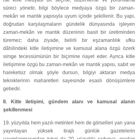
süreci yönetir, bilgi böylece medyaya özgü bir zaman-
mekân ve mantık yapısıyla uyum içinde şekillenir. Bu yapı,
doğrudan karşılaşmaların gündelik dünyasında işleyen
zaman-mekân ve mantık düzeninin basit bir üretiminden
türemez; daha ziyade, belirli bir eşzamanlılık ufku
dâhilindeki kitle iletişimine ve kamusal alana özgü özerk
simge tecessümünün bir biçimine riayet eder. Ayrıca kitle
iletişimine özgü bu zaman-mekân ve mantık yapısı, sabit ve
hareketsiz olmak şöyle dursun, bilgiyi aktaran medya
tekniklerinin maharetleri sayesinde esaslı dönüşümlere
gebedir.
II. Kitle iletişimi, gündem alanı ve kamusal alanın
şekillenmesi
19. yüzyılda hem yazılı metinleri hem de görselleri yan yana
yayınlayan yüksek tirajlı günlük gazetelerin
yayımlanmasından tutun da 20. yüzyılda radyoya, oradan