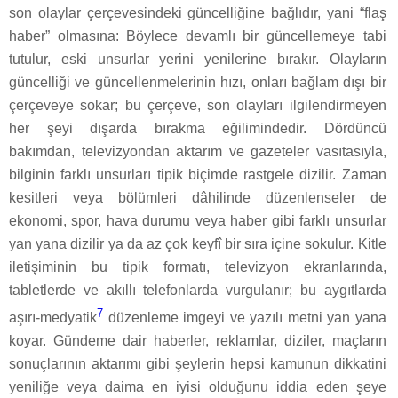
son olaylar çerçevesindeki güncelliğine bağlıdır, yani “flaş
haber” olmasına: Böylece devamlı bir güncellemeye tabi
tutulur, eski unsurlar yerini yenilerine bırakır. Olayların
güncelliği ve güncellenmelerinin hızı, onları bağlam dışı bir
çerçeveye sokar; bu çerçeve, son olayları ilgilendirmeyen
her şeyi dışarda bırakma eğilimindedir. Dördüncü
bakımdan, televizyondan aktarım ve gazeteler vasıtasıyla,
bilginin farklı unsurları tipik biçimde rastgele dizilir. Zaman
kesitleri veya bölümleri dâhilinde düzenlenseler de
ekonomi, spor, hava durumu veya haber gibi farklı unsurlar
yan yana dizilir ya da az çok keyfî bir sıra içine sokulur. Kitle
iletişiminin bu tipik formatı, televizyon ekranlarında,
tabletlerde ve akıllı telefonlarda vurgulanır; bu aygıtlarda
7
aşırı-medyatik
düzenleme imgeyi ve yazılı metni yan yana
koyar. Gündeme dair haberler, reklamlar, diziler, maçların
sonuçlarının aktarımı gibi şeylerin hepsi kamunun dikkatini
yeniliğe veya daima en iyisi olduğunu iddia eden şeye