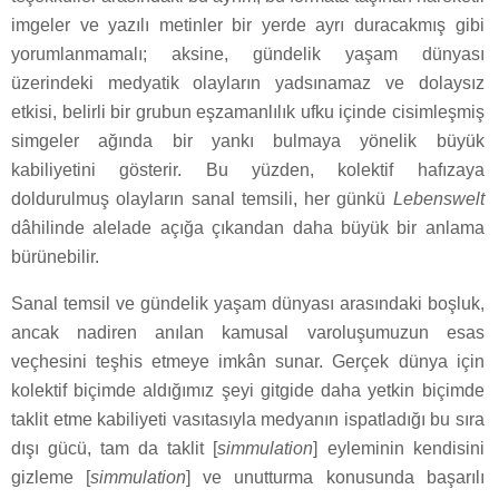
imgeler ve yazılı metinler bir yerde ayrı duracakmış gibi
yorumlanmamalı; aksine, gündelik yaşam dünyası
üzerindeki medyatik olayların yadsınamaz ve dolaysız
etkisi, belirli bir grubun eşzamanlılık ufku içinde cisimleşmiş
simgeler ağında bir yankı bulmaya yönelik büyük
kabiliyetini gösterir. Bu yüzden, kolektif hafızaya
doldurulmuş olayların sanal temsili, her günkü
Lebenswelt
dâhilinde alelade açığa çıkandan daha büyük bir anlama
bürünebilir.
Sanal temsil ve gündelik yaşam dünyası arasındaki boşluk,
ancak nadiren anılan kamusal varoluşumuzun esas
veçhesini teşhis etmeye imkân sunar. Gerçek dünya için
kolektif biçimde aldığımız şeyi gitgide daha yetkin biçimde
taklit etme kabiliyeti vasıtasıyla medyanın ispatladığı bu sıra
dışı gücü, tam da taklit [
simmulation
] eyleminin kendisini
gizleme [
simmulation
] ve unutturma konusunda başarılı