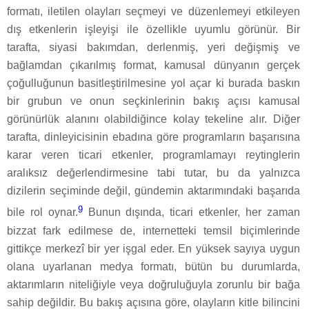
formatı, iletilen olayları seçmeyi ve düzenlemeyi etkileyen
dış etkenlerin işleyişi ile özellikle uyumlu görünür. Bir
tarafta, siyasi bakımdan, derlenmiş, yeri değişmiş ve
bağlamdan çıkarılmış format, kamusal dünyanın gerçek
çoğulluğunun basitleştirilmesine yol açar ki burada baskın
bir grubun ve onun seçkinlerinin bakış açısı kamusal
görünürlük alanını olabildiğince kolay tekeline alır. Diğer
tarafta, dinleyicisinin ebadına göre programların başarısına
karar veren ticari etkenler, programlamayı reytinglerin
aralıksız değerlendirmesine tabi tutar, bu da yalnızca
dizilerin seçiminde değil, gündemin aktarımındaki başarıda
9
bile rol oynar.
Bunun dışında, ticari etkenler, her zaman
bizzat fark edilmese de, internetteki temsil biçimlerinde
gittikçe merkezî bir yer işgal eder. En yüksek sayıya uygun
olana uyarlanan medya formatı, bütün bu durumlarda,
aktarımların niteliğiyle veya doğruluğuyla zorunlu bir bağa
sahip değildir. Bu bakış açısına göre, olayların kitle bilincini