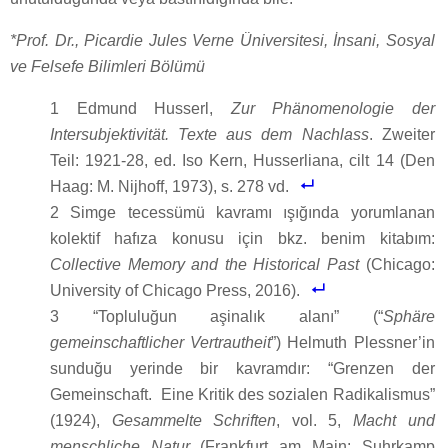
*Prof. Dr., Picardie Jules Verne Üniversitesi, İnsani, Sosyal
ve Felsefe Bilimleri Bölümü
1 Edmund Husserl,
Zur Phänomenologie der
Intersubjektivität. Texte aus dem Nachlass
. Zweiter
Teil: 1921-28, ed. Iso Kern, Husserliana, cilt 14 (Den
Haag: M. Nijhoff, 1973), s. 278 vd.
2 Simge tecessümü kavramı ışığında yorumlanan
kolektif hafıza konusu için bkz. benim kitabım:
Collective Memory and the Historical Past
(Chicago:
University of Chicago Press, 2016).
3 “Topluluğun aşinalık alanı” (“
Sphäre
gemeinschaftlicher Vertrautheit
”) Helmuth Plessner’in
sunduğu yerinde bir kavramdır: “Grenzen der
Gemeinschaft.
Eine Kritik des sozialen Radikalismus”
(1924),
Gesammelte Schriften
, vol. 5,
Macht und
menschliche Natur
(Frankfurt am Main: Suhrkamp