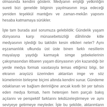
olmasında kendini gösterir. Medyanın eriştiği yetkinliğin
sureti bizi genelde bilginin yayılmasının inşa edeceği
yeniden teşekkül mantığını ve zaman-mekân yapısını
hesaba katmamaya sürükler.
İşte tam burada asıl sorumuza gelebildik: Gündelik yaşam
dünyasına karşı münasebetsizliği dâhilinde kitle
medyasının işlediği bu taklidin kesin etkileri neler? Aynı
eşzamanlılık ufkunda üst üste binen farklı nesillerin
mayalayıp yaydığı karmaşık simge şebekelerinin
çakışmasından itibaren yaşam dünyasının yön kazandığı bir
yerde medya formatı vasıtasıyla temas ettiğimiz bilgi, bir
ekranın arayüzü üzerinden aktarılan imge ve söz
kümelerinin birleşme biçimi altında kendini sunar. Gündeme
odaklanan ve bağlam derinliğine ancak kısıtlı bir yer tahsis
eden medya formatı, hem heterojen hem parçalı bakış
açılarını ve perspektif farklarını tekdüzeleştirmeye ve aynı
seviyeye getirmeye meyleder. İşte bu şekilde, aktarımların