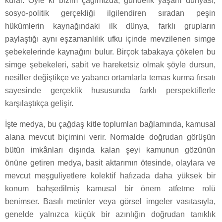
kurar. Öyle ki bizim çağımızda, gündelik yaşam dünyası,
sosyo-politik gerçekliği ilgilendiren sıradan peşin
hükümlerin kaynağındaki ilk dünya, farklı grupların
paylaştığı aynı eşzamanlılık ufku içinde mevzilenen simge
şebekelerinde kaynağını bulur. Birçok tabakaya çökelen bu
simge şebekeleri, sabit ve hareketsiz olmak şöyle dursun,
nesiller değiştikçe ve yabancı ortamlarla temas kurma fırsatı
sayesinde gerçeklik hususunda farklı perspektiflerle
karşılaştıkça gelişir.
İşte medya, bu çağdaş kitle toplumları bağlamında, kamusal
alana mevcut biçimini verir. Normalde doğrudan görüşün
bütün imkânları dışında kalan şeyi kamunun gözünün
önüne getiren medya, basit aktarımın ötesinde, olaylara ve
mevcut meşguliyetlere kolektif hafızada daha yüksek bir
konum bahşedilmiş kamusal bir önem atfetme rolü
benimser. Basılı metinler veya görsel imgeler vasıtasıyla,
genelde yalnızca küçük bir azınlığın doğrudan tanıklık