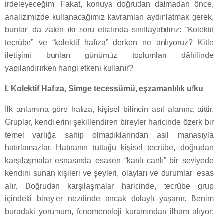
irdeleyeceğim. Fakat, konuya doğrudan dalmadan önce,
analizimizde kullanacağımız kavramları aydınlatmak gerek,
bunları da zaten iki soru etrafında sınıflayabiliriz: “Kolektif
tecrübe” ve “kolektif hafıza” derken ne anlıyoruz? Kitle
iletişimi bunları günümüz toplumları dâhilinde
yapılandırırken hangi etkeni kullanır?
I. Kolektif Hafıza, Simge tecessümü, eşzamanlılık ufku
İlk anlamına göre hafıza, kişisel bilincin asıl alanına aittir.
Gruplar, kendilerini şekillendiren bireyler haricinde özerk bir
temel varlığa sahip olmadıklarından asıl manasıyla
hatırlamazlar. Hatıranın tuttuğu kişisel tecrübe, doğrudan
karşılaşmalar esnasında esasen “kanlı canlı” bir seviyede
kendini sunan kişileri ve şeyleri, olayları ve durumları esas
alır. Doğrudan karşılaşmalar haricinde, tecrübe grup
içindeki bireyler nezdinde ancak dolaylı yaşanır. Benim
buradaki yorumum, fenomenoloji kuramından ilham alıyor;