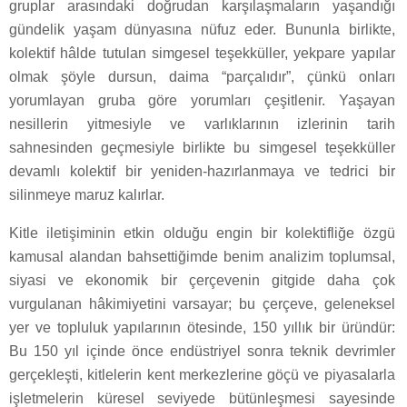
gruplar arasındaki doğrudan karşılaşmaların yaşandığı
gündelik yaşam dünyasına nüfuz eder. Bununla birlikte,
kolektif hâlde tutulan simgesel teşekküller, yekpare yapılar
olmak şöyle dursun, daima “parçalıdır”, çünkü onları
yorumlayan gruba göre yorumları çeşitlenir. Yaşayan
nesillerin yitmesiyle ve varlıklarının izlerinin tarih
sahnesinden geçmesiyle birlikte bu simgesel teşekküller
devamlı kolektif bir yeniden-hazırlanmaya ve tedrici bir
silinmeye maruz kalırlar.
Kitle iletişiminin etkin olduğu engin bir kolektifliğe özgü
kamusal alandan bahsettiğimde benim analizim toplumsal,
siyasi ve ekonomik bir çerçevenin gitgide daha çok
vurgulanan hâkimiyetini varsayar; bu çerçeve, geleneksel
yer ve topluluk yapılarının ötesinde, 150 yıllık bir üründür:
Bu 150 yıl içinde önce endüstriyel sonra teknik devrimler
gerçekleşti, kitlelerin kent merkezlerine göçü ve piyasalarla
işletmelerin küresel seviyede bütünleşmesi sayesinde