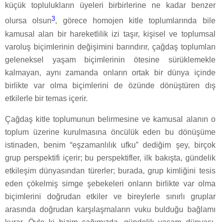
küçük toplulukların üyeleri birbirlerine ne kadar benzer
3
olursa olsun
, görece homojen kitle toplumlarında bile
kamusal alan bir hareketlilik izi taşır, kişisel ve toplumsal
varoluş biçimlerinin değişimini barındırır, çağdaş toplumları
geleneksel yaşam biçimlerinin ötesine sürüklemekle
kalmayan, aynı zamanda onların ortak bir dünya içinde
birlikte var olma biçimlerini de özünde dönüştüren dış
etkilerle bir temas içerir.
Çağdaş kitle toplumunun belirmesine ve kamusal alanın o
toplum üzerine kurulmasına öncülük eden bu dönüşüme
istinaden, benim “eşzamanlılık ufku” dediğim şey, birçok
grup perspektifi içerir; bu perspektifler, ilk bakışta, gündelik
etkileşim dünyasından türerler; burada, grup kimliğini tesis
eden çökelmiş simge şebekeleri onların birlikte var olma
biçimlerini doğrudan etkiler ve bireylerle sınırlı gruplar
arasında doğrudan karşılaşmaların vuku bulduğu bağlamı