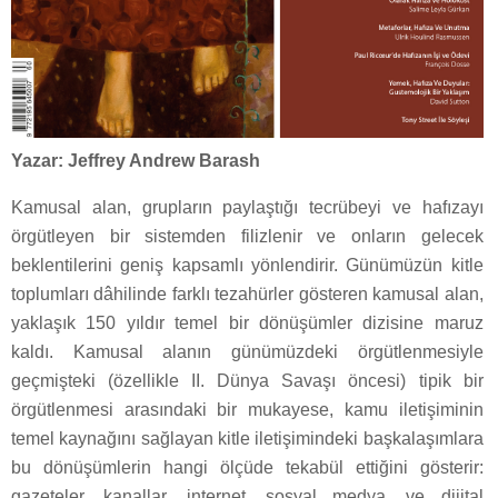
Yazar: Jeffrey Andrew Barash
Kamusal alan, grupların paylaştığı tecrübeyi ve hafızayı
örgütleyen bir sistemden filizlenir ve onların gelecek
beklentilerini geniş kapsamlı yönlendirir. Günümüzün kitle
toplumları dâhilinde farklı tezahürler gösteren kamusal alan,
yaklaşık 150 yıldır temel bir dönüşümler dizisine maruz
kaldı. Kamusal alanın günümüzdeki örgütlenmesiyle
geçmişteki (özellikle II. Dünya Savaşı öncesi) tipik bir
örgütlenmesi arasındaki bir mukayese, kamu iletişiminin
temel kaynağını sağlayan kitle iletişimindeki başkalaşımlara
bu dönüşümlerin hangi ölçüde tekabül ettiğini gösterir:
gazeteler, kanallar, internet, sosyal medya, ve dijital