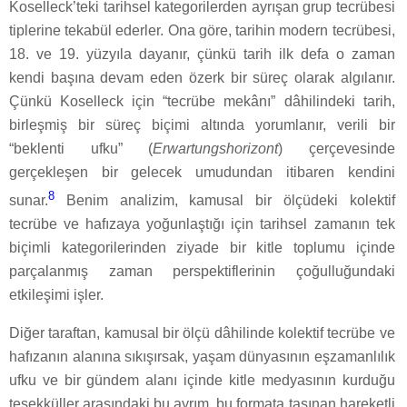
Koselleck’teki tarihsel kategorilerden ayrışan grup tecrübesi
tiplerine tekabül ederler. Ona göre, tarihin modern tecrübesi,
18. ve 19. yüzyıla dayanır, çünkü tarih ilk defa o zaman
kendi başına devam eden özerk bir süreç olarak algılanır.
Çünkü Koselleck için “tecrübe mekânı” dâhilindeki tarih,
birleşmiş bir süreç biçimi altında yorumlanır, verili bir
“beklenti ufku” (
Erwartungshorizont
) çerçevesinde
gerçekleşen bir gelecek umudundan itibaren kendini
8
sunar.
Benim analizim, kamusal bir ölçüdeki kolektif
tecrübe ve hafızaya yoğunlaştığı için tarihsel zamanın tek
biçimli kategorilerinden ziyade bir kitle toplumu içinde
parçalanmış zaman perspektiflerinin çoğulluğundaki
etkileşimi işler.
Diğer taraftan, kamusal bir ölçü dâhilinde kolektif tecrübe ve
hafızanın alanına sıkışırsak, yaşam dünyasının eşzamanlılık
ufku ve bir gündem alanı içinde kitle medyasının kurduğu
teşekküller arasındaki bu ayrım, bu formata taşınan hareketli