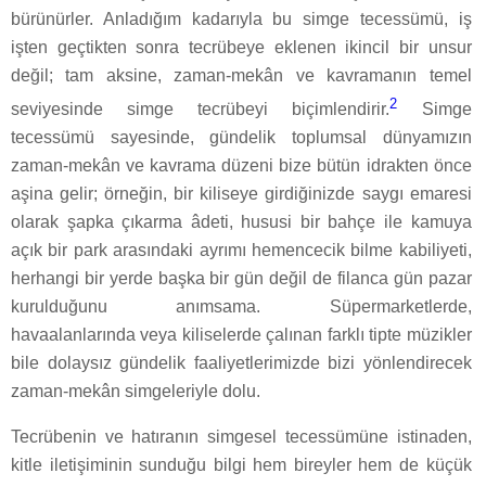
bürünürler. Anladığım kadarıyla bu simge tecessümü, iş
işten geçtikten sonra tecrübeye eklenen ikincil bir unsur
değil; tam aksine, zaman-mekân ve kavramanın temel
2
seviyesinde simge tecrübeyi biçimlendirir.
Simge
tecessümü sayesinde, gündelik toplumsal dünyamızın
zaman-mekân ve kavrama düzeni bize bütün idrakten önce
aşina gelir; örneğin, bir kiliseye girdiğinizde saygı emaresi
olarak şapka çıkarma âdeti, hususi bir bahçe ile kamuya
açık bir park arasındaki ayrımı hemencecik bilme kabiliyeti,
herhangi bir yerde başka bir gün değil de filanca gün pazar
kurulduğunu anımsama. Süpermarketlerde,
havaalanlarında veya kiliselerde çalınan farklı tipte müzikler
bile dolaysız gündelik faaliyetlerimizde bizi yönlendirecek
zaman-mekân simgeleriyle dolu.
Tecrübenin ve hatıranın simgesel tecessümüne istinaden,
kitle iletişiminin sunduğu bilgi hem bireyler hem de küçük