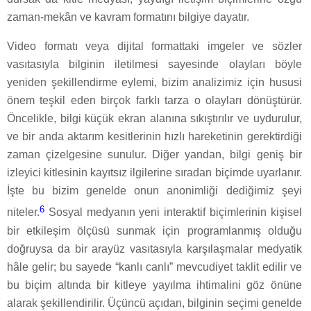
zaman-mekân ve kavram formatını bilgiye dayatır.
Video formatı veya dijital formattaki imgeler ve sözler
vasıtasıyla bilginin iletilmesi sayesinde olayları böyle
yeniden şekillendirme eylemi, bizim analizimiz için hususi
önem teşkil eden birçok farklı tarza o olayları dönüştürür.
Öncelikle, bilgi küçük ekran alanına sıkıştırılır ve uydurulur,
ve bir anda aktarım kesitlerinin hızlı hareketinin gerektirdiği
zaman çizelgesine sunulur. Diğer yandan, bilgi geniş bir
izleyici kitlesinin kayıtsız ilgilerine sıradan biçimde uyarlanır.
İşte bu bizim genelde onun anonimliği dediğimiz şeyi
6
niteler.
Sosyal medyanın yeni interaktif biçimlerinin kişisel
bir etkileşim ölçüsü sunmak için programlanmış olduğu
doğruysa da bir arayüz vasıtasıyla karşılaşmalar medyatik
hâle gelir; bu sayede “kanlı canlı” mevcudiyet taklit edilir ve
bu biçim altında bir kitleye yayılma ihtimalini göz önüne
alarak şekillendirilir. Üçüncü açıdan, bilginin seçimi genelde