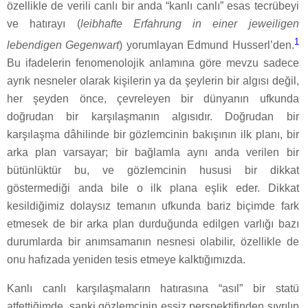
özellikle de verili canlı bir anda “kanlı canlı” esas tecrübeyi
ve hatırayı (
leibhafte Erfahrung in einer jeweiligen
1
lebendigen Gegenwart
) yorumlayan Edmund Husserl’den.
Bu ifadelerin fenomenolojik anlamına göre mevzu sadece
ayrık nesneler olarak kişilerin ya da şeylerin bir algısı değil,
her şeyden önce, çevreleyen bir dünyanın ufkunda
doğrudan bir karşılaşmanın algısıdır. Doğrudan bir
karşılaşma dâhilinde bir gözlemcinin bakışının ilk planı, bir
arka plan varsayar; bir bağlamla aynı anda verilen bir
bütünlüktür bu, ve gözlemcinin hususi bir dikkat
göstermediği anda bile o ilk plana eşlik eder. Dikkat
kesildiğimiz dolaysız temanın ufkunda bariz biçimde fark
etmesek de bir arka plan durduğunda edilgen varlığı bazı
durumlarda bir anımsamanın nesnesi olabilir, özellikle de
onu hafızada yeniden tesis etmeye kalktığımızda.
Kanlı canlı karşılaşmaların hatırasına “asıl” bir statü
atfettiğimde, sanki gözlemcinin eşsiz perspektifinden sıyrılıp