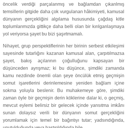
öncelik verdiği parçalanmış ve bağlamdan çıkarılmış
temsillerin gitgide daha çok vurgulanan hâkimiyeti, kamusal
dünyanın gerçekliğini algılama hususunda çağdaş kitle
toplumlarımızda gittikçe daha belli olan bir kırılganlaşmaya
yol veriyorsa şayet bu bizi şaşırtmamalı.
Nihayet, grup perspektiflerinin her birinin serbest etkileşimi
sayesinde tutarlığını kazanan kamusal alan, çarpıtılmazsa
şayet, bakış açılarının çoğulluğunu kapsayan bir
düşünceden ayrışmaz; ki bu düşünce, şimdiki zamanda
kamu nezdinde önemli olan şeye öncülük etmiş geçmişin
somut işaretlerini derinlemesine yeniden bağlam içine
sokma yoluyla beslenir. Bu muhakemeye göre, şimdiki
zaman öyle bir geçmişin derin köklerine dalar ki, o geçmiş,
mevcut eylemi belirsiz bir gelecek içinde yansıtma imkânı
sunan dolaysız verili bir dünyanın somut gerçekliğini
yorumlamak için temel bir bağıntıyı tutar; yadsındığında,
unutulduğunda veya bastırıldığında bile.