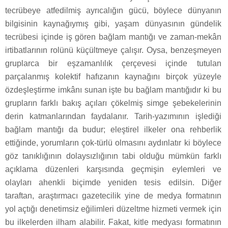
tecrübeye atfedilmiş ayrıcalığın gücü, böylece dünyanın
bilgisinin kaynağıymış gibi, yaşam dünyasının gündelik
tecrübesi içinde iş gören bağlam mantığı ve zaman-mekân
irtibatlarının rolünü küçültmeye çalışır. Oysa, benzeşmeyen
gruplarca bir eşzamanlılık çerçevesi içinde tutulan
parçalanmış kolektif hafızanın kaynağını birçok yüzeyle
özdeşleştirme imkânı sunan işte bu bağlam mantığıdır ki bu
grupların farklı bakış açıları çökelmiş simge şebekelerinin
derin katmanlarından faydalanır. Tarih-yazımının işlediği
bağlam mantığı da budur; eleştirel ilkeler ona rehberlik
ettiğinde, yorumların çok-türlü olmasını aydınlatır ki böylece
göz tanıklığının dolaysızlığının tabi olduğu mümkün farklı
açıklama düzenleri karşısında geçmişin eylemleri ve
olayları ahenkli biçimde yeniden tesis edilsin. Diğer
taraftan, araştırmacı gazetecilik yine de medya formatının
yol açtığı denetimsiz eğilimleri düzeltme hizmeti vermek için
bu ilkelerden ilham alabilir. Fakat, kitle medyası formatının