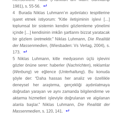
1981), s. 55-56.
4
Burada Niklas Luhmann’ın aydınlatıcı tespitlerine
işaret etmek istiyorum: “Kitle iletişiminin işlevi […]
toplumsal bir sistemin kendini gözlemleme yönelimi
içinde […] kendisinin imkân şartlarını bizzat yaratacak
bir gözlem üretmektir.” Niklas Luhmann,
Die Realität
der Massenmedien
, (Wiesbaden: Vs Verlag, 2004), s.
173.
5 Niklas Luhmann, kitle medyasının üçlü işlevini
gözler önüne serer: haberler (
Nachrichten
), reklamlar
(
Werbung
) ve eğlence (
Unterhaltung
). Bu konuda
şöyle der: “Daha hassas her analiz ve özellikle
deneysel her araştırma, gerçekliği aydınlatmaya
doğrudan yarayan ve aynı zamanda bilgilendirme ve
aktarma hizmetleri işleviyle doğrulanan ve algılanan
alanla başlar.” Niklas Luhmann,
Die Realität der
Massenmedien
, s. 120, 141.