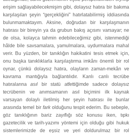
erişim sağlayabilecekmişim gibi, dolaysız hatıra bir bakıma
karşılaşılan şeyin “gerçekliğini” hatırlatabilirmiş iddiasında
bulunmamaktayım. Aksine, doğrudan bir karşılaşmanın
hatırası bir bireyin ya da grubun bakış açısını varsayar; ne
de olsa, kolayca tahmin edebileceğimiz gibi, istenmediği
hâlde bile savsamalara, yamulmalara, uydurmalara mahal
verir. Bu yüzden, bir tanıklığın hakikatini tesis etmek için,
onu başka tanıklıklarla karşılaştırma imkânı önemli bir rol
oynar, çünkü dolaysız hatıra, olayların zaman-mekân ve
kavrama mantığıyla bağlantılıdır. Kanlı canlı tecrübe
hatıralarına
asıl
bir statü atfettiğimde sadece dolaysız
tecrübenin ve anımsamanın asıl biçimini ilk kaynak
varsayan dolaylı iletilmiş her şeyin hatırası ile bunlar
arasında temel bir
fark
olduğunu tespit ederim. Bu sebeple,
göz tanıklığının bariz zayıflığı söz konusu iken, tıpkı
gazetecilik ve tarih-yazımı yöntemi için olduğu gibi hukuk
sistemlerimizde de eşsiz ve yeri doldurulmaz bir rol