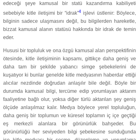
edeceği şeye kamusal bir statü kazandırma kabiliyeti
4
sebebiyle kitle iletişimi bir “idrak”
işlevi üstlenir: Böylece,
bilginin sadece ulaşmasını değil, bu bilgilerden hareketle,
bizzat kamusal alanın statüsü hakkında bir idrak de temin
eder.
Hususi bir topluluk ve ona özgü kamusal alan perspektifinin
ötesinde, kitle iletişiminin kapsamı, gittikçe daha geniş ve
daha tam bir şekilde yabancı simge şebekelerini de
kuşatıyor ki bunlar genelde kitle medyasının haberdar ettiği
alıcılar nezdinde doğrudan anlaşılır bile değil. Böyle bir
durumda kamusal bilgi, tercüme edip yorumlayan aktarım
faaliyetine bağlı olur, yoksa diğer türlü aktarılan şey geniş
ölçüde anlaşılmaz kalır. Medya böylece yerel topluluğun,
daha geniş bir toplumun ve küresel toplamın iç içe geçtiği
eş merkezli alanlara bir görünürlük bahşeder. Bu
görünürlüğü her seviyeden bilgi şebekesine sunduğunda
ise kitle medyası bir seçme, düzenleme ve yorumlama