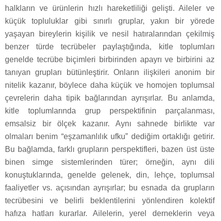
halkların ve ürünlerin hızlı hareketliliği gelişti. Aileler ve
küçük topluluklar gibi sınırlı gruplar, yakın bir yörede
yaşayan bireylerin kişilik ve nesil hatıralarından çekilmiş
benzer türde tecrübeler paylaştığında, kitle toplumları
genelde tecrübe biçimleri birbirinden apayrı ve birbirini az
tanıyan grupları bütünleştirir. Onların ilişkileri anonim bir
nitelik kazanır, böylece daha küçük ve homojen toplumsal
çevrelerin daha tipik bağlarından ayrışırlar. Bu anlamda,
kitle toplumlarında grup perspektifinin parçalanması,
emsalsiz bir ölçek kazanır. Aynı sahnede birlikte var
olmaları benim “eşzamanlılık ufku” dediğim ortaklığı getirir.
Bu bağlamda, farklı grupların perspektifleri, bazen üst üste
binen simge sistemlerinden türer; örneğin, aynı dili
konuştuklarında, genelde gelenek, din, lehçe, toplumsal
faaliyetler vs. açısından ayrışırlar; bu esnada da grupların
tecrübesini ve belirli beklentilerini yönlendiren kolektif
hafıza hatları kurarlar. Ailelerin, yerel derneklerin veya