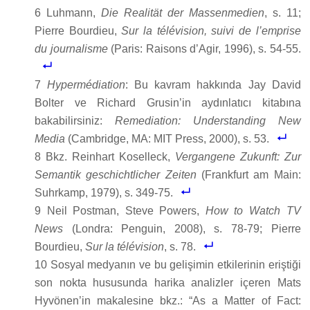
6 Luhmann,
Die Realität der Massenmedien
, s. 11;
Pierre Bourdieu,
Sur la télévision, suivi de l’emprise
du journalisme
(Paris: Raisons d’Agir, 1996), s. 54-55.
7
Hypermédiation
: Bu kavram hakkında Jay David
Bolter ve Richard Grusin’in aydınlatıcı kitabına
bakabilirsiniz:
Remediation: Understanding New
Media
(Cambridge, MA: MIT Press, 2000), s. 53.
8 Bkz. Reinhart Koselleck,
Vergangene Zukunft: Zur
Semantik geschichtlicher Zeiten
(Frankfurt am Main:
Suhrkamp, 1979), s. 349-75.
9 Neil Postman, Steve Powers,
How to Watch TV
News
(Londra: Penguin, 2008), s. 78-79; Pierre
Bourdieu,
Sur la télévision
, s. 78.
10 Sosyal medyanın ve bu gelişimin etkilerinin eriştiği
son nokta hususunda harika analizler içeren Mats
Hyvönen’in makalesine bkz.: “As a Matter of Fact: