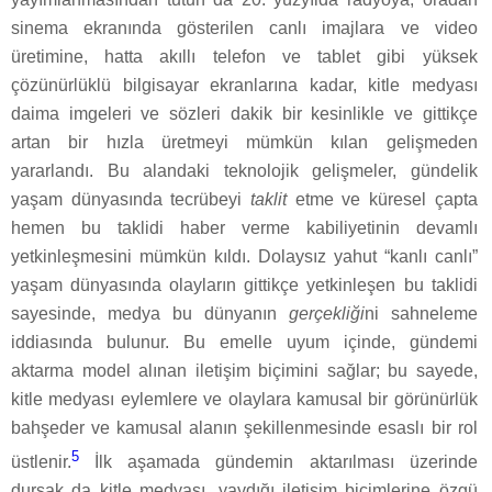
sinema ekranında gösterilen canlı imajlara ve video
üretimine, hatta akıllı telefon ve tablet gibi yüksek
çözünürlüklü bilgisayar ekranlarına kadar, kitle medyası
daima imgeleri ve sözleri dakik bir kesinlikle ve gittikçe
artan bir hızla üretmeyi mümkün kılan gelişmeden
yararlandı. Bu alandaki teknolojik gelişmeler, gündelik
yaşam dünyasında tecrübeyi
taklit
etme ve küresel çapta
hemen bu taklidi haber verme kabiliyetinin devamlı
yetkinleşmesini mümkün kıldı. Dolaysız yahut “kanlı canlı”
yaşam dünyasında olayların gittikçe yetkinleşen bu taklidi
sayesinde, medya bu dünyanın
gerçekliği
ni sahneleme
iddiasında bulunur. Bu emelle uyum içinde, gündemi
aktarma model alınan iletişim biçimini sağlar; bu sayede,
kitle medyası eylemlere ve olaylara kamusal bir görünürlük
bahşeder ve kamusal alanın şekillenmesinde esaslı bir rol
5
üstlenir.
İlk aşamada gündemin aktarılması üzerinde
dursak da kitle medyası, yaydığı iletişim biçimlerine özgü