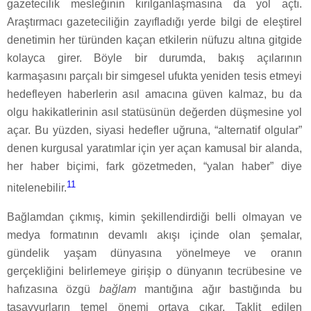
gazetecilik mesleğinin kırılganlaşmasına da yol açtı.
Araştırmacı gazeteciliğin zayıfladığı yerde bilgi de eleştirel
denetimin her türünden kaçan etkilerin nüfuzu altına gitgide
kolayca girer. Böyle bir durumda, bakış açılarının
karmaşasını parçalı bir simgesel ufukta yeniden tesis etmeyi
hedefleyen haberlerin asıl amacına güven kalmaz, bu da
olgu hakikatlerinin asıl statüsünün değerden düşmesine yol
açar. Bu yüzden, siyasi hedefler uğruna, “alternatif olgular”
denen kurgusal yaratımlar için yer açan kamusal bir alanda,
her haber biçimi, fark gözetmeden, “yalan haber” diye
11
nitelenebilir.
Bağlamdan çıkmış, kimin şekillendirdiği belli olmayan ve
medya formatının devamlı akışı içinde olan şemalar,
gündelik yaşam dünyasına yönelmeye ve oranın
gerçekliğini belirlemeye girişip o dünyanın tecrübesine ve
hafızasına özgü
bağlam
mantığına ağır bastığında bu
tasavvurların temel önemi ortaya çıkar. Taklit edilen