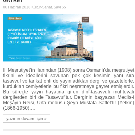
GAYRET
06 Haziran 2018
Kültür-Sanat
,
Sayı 55
II. Meşrutiyet’in ilanından (1908) sonra Osmanlı’da meşrutiyet
fikrini ve ideallerini savunan pek çok kesimin yanı sıra
tasavvuf ve tarikat ehli de yayınladıkları dergi ve gazetelerle,
kurdukları cemiyetlerle bu fikri neşretmeye gayret etmişlerdir.
Bu süreçte yayın hayatına giren dinî-tasavvufi muhtevalı
dergilerden biri de Tasavvuf’tur. Derginin başyazarı Meclis-i
Meşâyih Reisi, Urfa mebusu Şeyh Mustafa Saffet’tir (Yetkin)
(1866-1950)….
yazının devamı için »