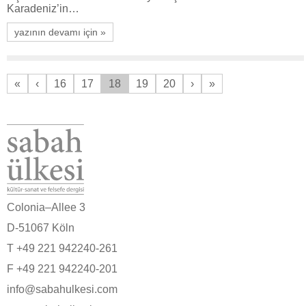
Karadeniz’in…
yazının devamı için »
«
‹
16
17
18
19
20
›
»
Colonia–Allee 3
D-51067 Köln
T +49 221 942240-261
F +49 221 942240-201
info@sabahulkesi.com