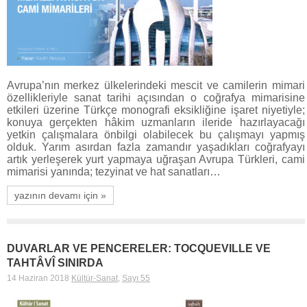
Avrupa’nın merkez ülkelerindeki mescit ve camilerin mimari
özellikleriyle sanat tarihi açısından o coğrafya mimarisine
etkileri üzerine Türkçe monografi eksikliğine işaret niyetiyle;
konuya gerçekten hâkim uzmanların ileride hazırlayacağı
yetkin çalışmalara önbilgi olabilecek bu çalışmayı yapmış
olduk. Yarım asırdan fazla zamandır yaşadıkları coğrafyayı
artık yerleşerek yurt yapmaya uğraşan Avrupa Türkleri, cami
mimarisi yanında; tezyinat ve hat sanatları…
yazının devamı için »
DUVARLAR VE PENCERELER: TOCQUEVILLE VE
TAHTÂVÎ SINIRDA
14 Haziran 2018
Kültür-Sanat
,
Sayı 55