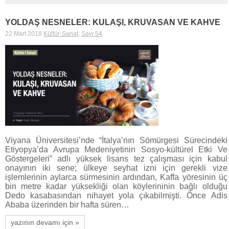
YOLDAŞ NESNELER: KULAŞI, KRUVASAN VE KAHVE
22 Mart 2018
Kültür-Sanat
,
Sayı 54
Viyana Üniversitesi’nde “İtalya’nın Sömürgesi Sürecindeki
Etiyopya’da Avrupa Medeniyetinin Sosyo-kültürel Etki Ve
Göstergeleri” adlı yüksek lisans tez çalışması için kabul
onayının iki sene; ülkeye seyhat izni için gerekli vize
işlemlerinin aylarca sürmesinin ardından, Kaffa yöresinin üç
bin metre kadar yüksekliği olan köylerininin bağlı olduğu
Dedo kasabasından nihayet yola çıkabilmişti. Önce Adis
Ababa üzerinden bir hafta süren…
yazının devamı için »