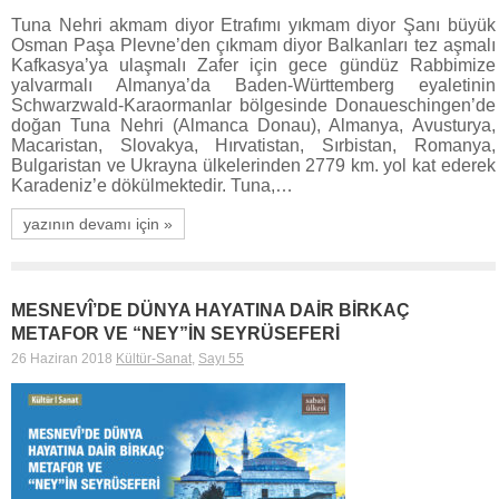
Tuna Nehri akmam diyor Etrafımı yıkmam diyor Şanı büyük
Osman Paşa Plevne’den çıkmam diyor Balkanları tez aşmalı
Kafkasya’ya ulaşmalı Zafer için gece gündüz Rabbimize
yalvarmalı Almanya’da Baden-Württemberg eyaletinin
Schwarzwald-Karaormanlar bölgesinde Donaueschingen’de
doğan Tuna Nehri (Almanca Donau), Almanya, Avusturya,
Macaristan, Slovakya, Hırvatistan, Sırbistan, Romanya,
Bulgaristan ve Ukrayna ülkelerinden 2779 km. yol kat ederek
Karadeniz’e dökülmektedir. Tuna,…
yazının devamı için »
MESNEVÎ’DE DÜNYA HAYATINA DAİR BİRKAÇ
METAFOR VE “NEY”İN SEYRÜSEFERİ
26 Haziran 2018
Kültür-Sanat
,
Sayı 55