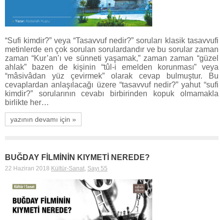
“Sufi kimdir?” veya “Tasavvuf nedir?” soruları klasik tasavvufi
metinlerde en çok sorulan sorulardandır ve bu sorular zaman
zaman “Kur’an’ı ve sünneti yaşamak,” zaman zaman “güzel
ahlak” bazen de kişinin “tûl-i emelden korunması” veya
“mâsivâdan yüz çevirmek” olarak cevap bulmuştur. Bu
cevaplardan anlaşılacağı üzere “tasavvuf nedir?” yahut “sufi
kimdir?” sorularının cevabı birbirinden kopuk olmamakla
birlikte her…
yazının devamı için »
BUĞDAY FİLMİNİN KIYMETİ NEREDE?
22 Haziran 2018
Kültür-Sanat
,
Sayı 55