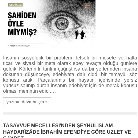
İnsanın sosyolojik bir problem, felsefi bir mesele ve hatta
ticari ve siyasi bir meta olarak epey revaçta olduğu günlere
geldik. Körlerin fil tarifini çağrıştırsa da bir yerlerinden insana
dokunan düşünceye, edebiyata dair ciddi bir temayül söz
konusu artık. Parçalanmış bir hayatın içerisinde yersiz
yurtsuz salınıp duran insanın edebiyat için de merak konusu
olması memnun edici….
yazının devamı için »
TASAVVUF MECELLESİ’NDEN ŞEYHÜLİSLAM
HAYDARÎZÂDE İBRAHİM EFENDİ’YE GÖRE UZLET VE