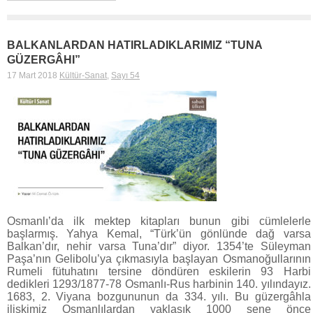
BALKANLARDAN HATIRLADIKLARIMIZ “TUNA
GÜZERGÂHI”
17 Mart 2018
Kültür-Sanat
,
Sayı 54
Osmanlı’da ilk mektep kitapları bunun gibi cümlelerle
başlarmış. Yahya Kemal, “Türk’ün gönlünde dağ varsa
Balkan’dır, nehir varsa Tuna’dır” diyor. 1354’te Süleyman
Paşa’nın Gelibolu’ya çıkmasıyla başlayan Osmanoğullarının
Rumeli fütuhatını tersine döndüren eskilerin 93 Harbi
dedikleri 1293/1877-78 Osmanlı-Rus harbinin 140. yılındayız.
1683, 2. Viyana bozgununun da 334. yılı. Bu güzergâhla
ilişkimiz Osmanlılardan yaklaşık 1000 sene önce