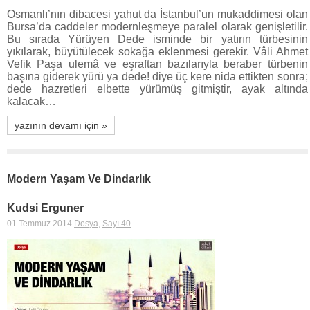
Osmanlı’nın dibacesi yahut da İstanbul’un mukaddimesi olan
Bursa’da caddeler modernleşmeye paralel olarak genişletilir.
Bu sırada Yürüyen Dede is­minde bir yatırın türbesinin
yıkılarak, büyütülecek sokağa eklenmesi gerekir. Vâli Ahmet
Vefik Pa­şa ulemâ ve eşraftan bazılarıyla beraber türbenin
başına giderek yürü ya dede! diye üç kere nida ettikten sonra;
dede hazretleri elbette yürümüş git­miştir, ayak altında
kalacak…
yazının devamı için »
Modern Yaşam Ve Dindarlık
Kudsi Erguner
01 Temmuz 2014
Dosya
,
Sayı 40