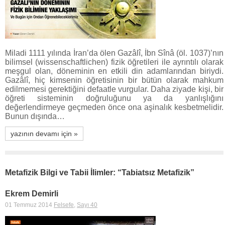
Miladi 1111 yılında İran’da ölen Gazâlî, İbn Sînâ (öl. 1037)’nın
bilimsel (wissenschaftlichen) fizik öğretileri ile ayrıntılı olarak
meşgul olan, döneminin en etkili din adamlarından biriydi.
Gazâlî, hiç kimsenin öğretisinin bir bütün olarak mahkum
edilmemesi gerektiğini defaatle vurgular. Daha ziyade kişi, bir
öğreti sisteminin doğruluğunu ya da yanlışlığını
değerlendirmeye geçmeden önce ona aşinalık kesbetmelidir.
Bunun dışında…
yazının devamı için »
Metafizik Bilgi ve Tabii İlimler: “Tabiatsız Metafizik”
Ekrem Demirli
01 Temmuz 2014
Felsefe
,
Sayı 40