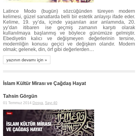
Latince Modo (bugün) sözcüğünden türeyen modern
kelimesi, güzel sanatlarda belli bir estetik anlayışı ifade eder.
Kelime, 19. yy’da, içinde yaşanılan asır anlamında, 20.
yy’dan itibaren ise geçmiş zamanın karşıtı olarak
kullanılmaya başlanmış ve böylece günümüze gelmiştir.
Ebediyetin kalıcı ve değişmeyen değerlerinin tersine,
modernliğin konusu geçici ve değişken olandır. Modern
olmak; gelenek, din, örf gibi değerlerden…
yazının devamı için »
İslam Kültür Mirası ve Çağdaş Hayat
Tahsin Görgün
01 Temmuz 2014
Dosya
,
Sayı 40