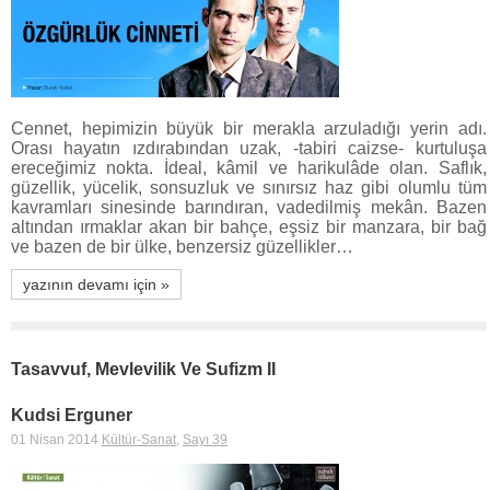
Cennet, hepimizin büyük bir merakla arzuladığı yerin adı.
Orası hayatın ızdırabından uzak, -tabiri caizse- kurtuluşa
ereceğimiz nokta. İdeal, kâmil ve harikulâde olan. Saflık,
güzellik, yücelik, sonsuzluk ve sınırsız haz gibi olumlu tüm
kavramları sinesinde barındıran, vadedilmiş mekân. Bazen
altından ırmaklar akan bir bahçe, eşsiz bir manzara, bir bağ
ve bazen de bir ülke, benzersiz güzellikler…
yazının devamı için »
Tasavvuf, Mevlevilik Ve Sufizm II
Kudsi Erguner
01 Nisan 2014
Kültür-Sanat
,
Sayı 39