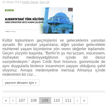
01 Nisan 2014
Kültür-Sanat
,
Sayı 39
Kültür toplumların geçmişlerini ve geleceklerini yansıtan
aynadır. Bir yandan yaşanılana, diğer yandan gelecekteki
muhtemel yaşam biçimlerine yön veren değerler toplamıdır.
Geçen yüzyılın başında, “Berlin’in şu mu’azzam, mücessem,
müheykel medeniyyetgâhının içinde bir öksüz
vaziyetindeyim.” diyen Celâl Nuri hissince, günümüzde de
aynı duygularla binlerce insanımızın yaşıyor olduğuna şahit
oluyoruz. Avrupa medeniyetine mensup Almanya içinde
mütemmim bir cüz…
yazının devamı için »
«
‹
107
108
109
110
111
›
»