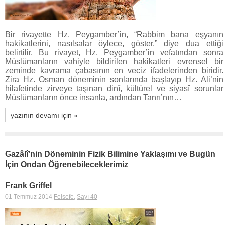
Bir rivayette Hz. Peygamber’in, “Rabbim bana eşyanın
hakikatlerini, nasılsalar öylece, göster.” diye dua ettiği
belirtilir. Bu rivayet, Hz. Peygamber’in vefatından sonra
Müslümanların vahiyle bildirilen hakikatleri evrensel bir
zeminde kavrama çabasının en veciz ifadelerinden biridir.
Zira Hz. Osman döneminin sonlarında başlayıp Hz. Ali’nin
hilafetinde zirveye taşınan dinî, kültürel ve siyasî sorunlar
Müslümanların önce insanla, ardından Tanrı’nın…
yazının devamı için »
Gazâlî’nin Döneminin Fizik Bilimine Yaklaşımı ve Bugün
İçin Ondan Öğrenebileceklerimiz
Frank Griffel
01 Temmuz 2014
Felsefe
,
Sayı 40