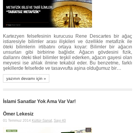
Kartezyen felsefesinin kurucusu Rene Descartes bir ağaç
istiaresiyle bilimler arası ilişkileri ve özellikle metafizik ile
öteki bilimlerin irtibatını ortaya koyar: Bilimler bir ağacın
unsurları gibi birbirine bağlıdır. Ağacın gövdesini fizik,
dallarını öteki tikel bilimler teşkil ederken, ağacın gayesi olan
meyvesi ise ahlak ilmine tekabül eder. Bu benzetme, farklı
şekillerde felsefede ve tasavvufta aşina olduğumuz bir…
yazının devamı için »
İslami Sanatlar Yok Ama Var Var!
Ömer Lekesiz
01 Temmuz 2014
Kültür-Sanat
,
Sayı 40