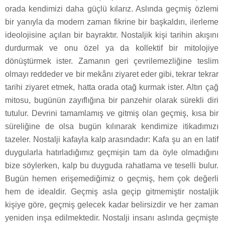
orada kendimizi daha güçlü kılarız. Aslında geçmiş özlemi
bir yanıyla da modern zaman fikrine bir başkaldırı, ilerleme
ideolojisine açılan bir bayraktır. Nostaljik kişi tarihin akışını
durdurmak ve onu özel ya da kollektif bir mitolojiye
dönüştürmek ister. Zamanın geri çevrilemezliğine teslim
olmayı reddeder ve bir mekânı ziyaret eder gibi, tekrar tekrar
tarihi ziyaret etmek, hatta orada otağ kurmak ister. Altın çağ
mitosu, bugünün zayıflığına bir panzehir olarak sürekli diri
tutulur. Devrini tamamlamış ve gitmiş olan geçmiş, kısa bir
süreliğine de olsa bugün kılınarak kendimize itikadımızı
tazeler. Nostalji kafayla kalp arasındadır: Kafa şu an en latif
duygularla hatırladığımız geçmişin tam da öyle olmadığını
bize söylerken, kalp bu duyguda rahatlama ve teselli bulur.
Bugün hemen erişemediğimiz o geçmiş, hem çok değerli
hem de idealdir. Geçmiş asla geçip gitmemiştir nostaljik
kişiye göre, geçmiş gelecek kadar belirsizdir ve her zaman
yeniden inşa edilmektedir. Nostalji insanı aslında geçmişte