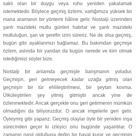
saklı olan bir duygu veya ruhu yeniden yakalamak
istemektedir. Böylece geçmiş özlemi, varlığımıza yüksek bir
mana aramanın bir yöntemi hâline gelir. Nostalji üzerinden
şanlı mazideki mutlu günleri hatırlar ve şanlı mazideki
mutluluğun, şan ve şerefin izini süreriz. Ne de olsa geçmiş,
bugün gibi ayaklarımızı bağlamaz. Bu bakımdan geçmişe
özlem, aslında bir yandan da bugün nerede ve kim olmak
istediğimizi söyler bize.
Nostalji bir anlamda geçmişle barışmanın yoludur.
Geçmişin,
geri gelmeyecek kadar uzağa gitmiş olan
geçmişin bir tür ehlileştirilmesi, bir şeytan kovma.
Ülküleştirilen şey yitmiş gitmiştir ancak yine de
özlenmektedir. Ancak gerçekte onu geri getirmenin mümkün
olmadığını da biliyoruzdur. O ancak imgelerle geri gelir.
Öyleymiş gibi yaparız. Geçmiş olaylar öyle bir yeniden inşa
sürecinden geçer ki izleyici onu bugünde yaşantılar. O
zamanın nasıl olduğuna değin bir hayal kurar ve geçmişin