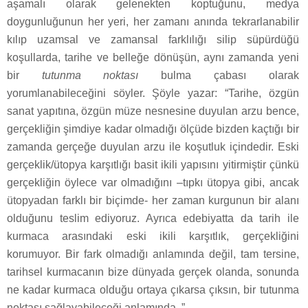
aşamalı olarak gelenekten koptuğunu, medya
doygunluğunun her yeri, her zamanı anında tekrarlanabilir
kılıp uzamsal ve zamansal farklılığı silip süpürdüğü
koşullarda, tarihe ve belleğe dönüşün, aynı zamanda yeni
bir
tutunma noktası
bulma çabası olarak
yorumlanabileceğini söyler. Şöyle yazar: “Tarihe, özgün
sanat yapıtına, özgün müze nesnesine duyulan arzu bence,
gerçekliğin şimdiye kadar olmadığı ölçüde bizden kaçtığı bir
zamanda gerçeğe duyulan arzu ile koşutluk içindedir. Eski
gerçeklik/ütopya karşıtlığı basit ikili yapısını yitirmiştir çünkü
gerçekliğin öylece var olmadığını –tıpkı ütopya gibi, ancak
ütopyadan farklı bir biçimde- her zaman kurgunun bir alanı
olduğunu teslim ediyoruz. Ayrıca edebiyatta da tarih ile
kurmaca arasındaki eski ikili karşıtlık, gerçekliğini
korumuyor. Bir fark olmadığı anlamında değil, tam tersine,
tarihsel kurmacanın bize dünyada gerçek olanda, sonunda
ne kadar kurmaca olduğu ortaya çıkarsa çıksın, bir tutunma
noktası sağlayabileceği anlamında. ”