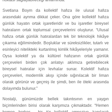
Svetlana Boym da kollektif hafıza ile ulusal hafıza
arasındaki ayrıma dikkat çeker. Ona göre kollektif hafıza
günlük hayatın ortak işaretleridir ve bu işaretler bireysel
hatıraların ortak toplumsal çerçevelerini oluşturur. “Ulusal
hafıza ortak günlük hatıralardan tek bir teknolojik hikâye
çıkarma eğilimindedir. Boşluklar ve süreksizlikler, tutarlı ve
esinleyici nitelikteki kurtarılmış kimlik hikâyeleriyle yamanır.
Oysa kolektif ya da kültürel hafızanın ortak günlük
çerçeveleri birden çok anlatıyı aklımıza getirebilecek
bireysel hatıralar için levhalar sunar. Kolektif hafıza
çerçeveleri, modernlik akışı içinde sığınılacak bir liman
olarak görünür ve geçmiş ile şimdi, ben ile öteki arasında
dolayımda bulunur.”
Nostalji, günümüzde bellek takıntısının en yaygın
biçimlerinden birisi olarak karşımıza çıkmaktadır. “Hemen
hemen herkes… bir tür kollektif amneziye kapılarak