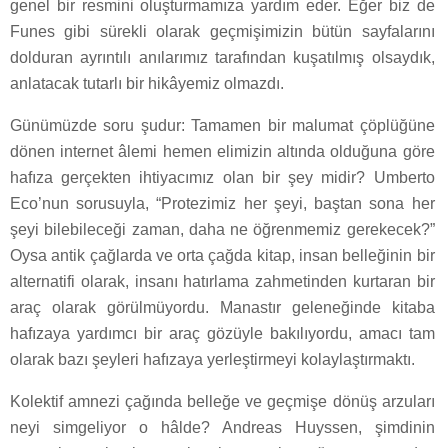
genel bir resmini oluşturmamıza yardım eder. Eğer biz de
Funes gibi sürekli olarak geçmişimizin bütün sayfalarını
dolduran ayrıntılı anılarımız tarafından kuşatılmış olsaydık,
anlatacak tutarlı bir hikâyemiz olmazdı.
Günümüzde soru şudur: Tamamen bir malumat çöplüğüne
dönen internet âlemi hemen elimizin altında olduğuna göre
hafıza gerçekten ihtiyacımız olan bir şey midir? Umberto
Eco’nun sorusuyla, “Protezimiz her şeyi, baştan sona her
şeyi bilebileceği zaman, daha ne öğrenmemiz gerekecek?”
Oysa antik çağlarda ve orta çağda kitap, insan belleğinin bir
alternatifi olarak, insanı hatırlama zahmetinden kurtaran bir
araç olarak görülmüyordu. Manastır geleneğinde kitaba
hafızaya yardımcı bir araç gözüyle bakılıyordu, amacı tam
olarak bazı şeyleri hafızaya yerleştirmeyi kolaylaştırmaktı.
Kolektif amnezi çağında belleğe ve geçmişe dönüş arzuları
neyi simgeliyor o hâlde? Andreas Huyssen, şimdinin