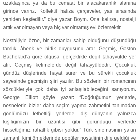
uzaklaşınca ya da bu cemaat bir alacakaranlık alanına
girince varırız. Kollektif hafıza çerçeveler, yas sırasında
yeniden keşfedilir.” diye yazar Boym. Ona kalırsa, nostalji
artık var olmayan veya hiç var olmamış evi özlemektir.
Nostaljiyle özne, bir zamanlar sahip olduğunu düşündüğü
tamlık, âhenk ve birlik duygusunu arar. Geçmiş, Gaston
Bachelard’a göre olgusal gerçeklikte değil tahayyülde yer
alır. Geçmiş kelimelerde değil tahayyüldedir. Çocukluk
gündüz düşlerinde hayat sürer ve bu sürekli çocukluk
sayesinde geçmişin şiiri yazılır. Bu sözlerin bir romancının
sözcükleriyle çok daha iyi anlaşılabileceğini sanıyorum.
George Elliott şöyle yazar: “Doğduğumuz yerlerde,
nesnelerin bizler daha seçim yapma zahmetini tanımadan
gönlümüzü fethettiği yerlerde, dış dünyanın yalnızca
kişiliğimizin bir uzantısı gibi göründüğü yerlerde
hissettiğimiz rahatlık gibisi yoktur.” Türk sinemasının yakın
zamanlı kimi örneklerinde popüler nostaljinin dile geldiği ve