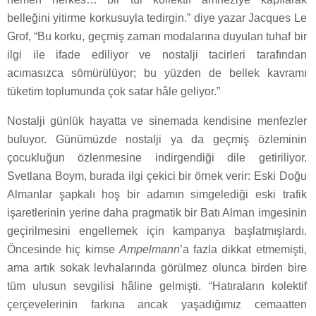
belleğini yitirme korkusuyla tedirgin.” diye yazar Jacques Le
Grof, “Bu korku, geçmiş zaman modalarına duyulan tuhaf bir
ilgi ile ifade ediliyor ve nostalji tacirleri tarafından
acımasızca sömürülüyor; bu yüzden de bellek kavramı
tüketim toplumunda çok satar hâle geliyor.”
Nostalji günlük hayatta ve sinemada kendisine menfezler
buluyor. Günümüzde nostalji ya da geçmiş özleminin
çocukluğun özlenmesine indirgendiği dile getiriliyor.
Svetlana Boym, burada ilgi çekici bir örnek verir: Eski Doğu
Almanlar şapkalı hoş bir adamın simgelediği eski trafik
işaretlerinin yerine daha pragmatik bir Batı Alman imgesinin
geçirilmesini engellemek için kampanya başlatmışlardı.
Öncesinde hiç kimse
Ampelmann
’a fazla dikkat etmemişti,
ama artık sokak levhalarında görülmez olunca birden bire
tüm ulusun sevgilisi hâline gelmişti. “Hatıraların kolektif
çerçevelerinin farkına ancak yaşadığımız cemaatten