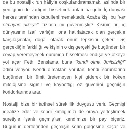
de bu nostaljik ruh hâliyle coşkulandıramamak, aslında bir
yenilginin de varlığını hissetmek anlamına gelir. İç dünyası
herkes tarafından kabullenilmemektedir. Acaba kişi bu “
var
olmayan ülkeye
” fazlaca mı güvenmiştir? Kişinin bu iç
dünyasının izafi varlığını ona hatırlatacak olan gerçekle
karşılaşmalar, doğal olarak onun tepkisini çeker. Dış
gerçekliğin farklılığı ve kişinin o dış gerçekliğe bugünden bir
cevap veremeyecek durumda hissetmesi endişe ve öfkeye
yol açar. Fethi Benslama, buna
“kendi olma ümitsizliği”
adını veriyor. Kendi olmaktan yorulan, kendi sorunlarına
bugünden bir ümit üretemeyen kişi giderek bir köken
mitolojisine sığınır ve kaybettiği öz güvenini geçmişin
koridorlarında arar.
Nostalji bize bir tarihsel süreklilik duygusu verir. Geçmişi
idealize eder ve kendi kimliğimizi de oraya yerleştirmek
suretiyle “şanlı geçmiş”ten kendimize bir pay biçeriz.
Bugünün dertlerinden geçmişin serin gölgesine kaçar ve