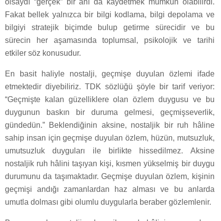
olsaydı “gerçek” bir anı da kaydetmek mümkün olabilirdi.
Fakat bellek yalnızca bir bilgi kodlama, bilgi depolama ve
bilgiyi stratejik biçimde bulup getirme sürecidir ve bu
sürecin her aşamasında toplumsal, psikolojik ve tarihi
etkiler söz konusudur.
En basit haliyle nostalji, geçmişe duyulan özlemi ifade
etmektedir diyebiliriz. TDK sözlüğü şöyle bir tarif veriyor:
“Geçmişte kalan güzelliklere olan özlem duygusu ve bu
duygunun baskın bir duruma gelmesi, geçmişseverlik,
gündedün.” Beklendiğinin aksine, nostaljik bir ruh hâline
sahip insan için geçmişe duyulan özlem, hüzün, mutsuzluk,
umutsuzluk duyguları ile birlikte hissedilmez. Aksine
nostaljik ruh hâlini taşıyan kişi, kısmen yükselmiş bir duygu
durumunu da taşımaktadır. Geçmişe duyulan özlem, kişinin
geçmişi andığı zamanlardan haz alması ve bu anlarda
umutla dolması gibi olumlu duygularla beraber gözlemlenir.