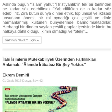
Aslında bugün “İslam” yahut “Hristiyanlık”ın tek bir tarifinden
ne kadar söz edebilirsek “Yahudilik”ten de o kadar söz
edebiliriz. Zira bütün dünya dinleri etnik, toplumsal ve iktisadi
unsurların önemli bir rol oynadığı çok çeşitli ve dinle
harmanlanmış kültürleri bünyelerinde barındırmaktadırlar.
Herhangi bir dinden sayılan çeşitli gruplar içerisinde kimin bu
halkaya dâhil olduğu, kimin olmadığı ve “öteki”…
yazının devamı için »
İlahi İsimlerin Mütekabiliyeti Üzerinden Farklılıkları
Anlamak: “Âlemde İrtibatsız Bir Şey Yoktur.”
Ekrem Demirli
01 Ocak 2015
Dosya
,
Sayı 42