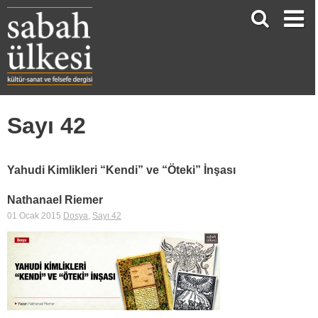
Sayı 42
Yahudi Kimlikleri “Kendi” ve “Öteki” İnşası
Nathanael Riemer
01 Ocak 2015
Dosya
,
Sayı 42