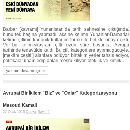
Barbar [kavramı] Yunanistan’da tarih sahnesine çıktığında,
bunu tek başına yapmadı, aksine kelime Yunanlar-Barbarlar
kelime çiftinin kanonik kullanım formu ile birlikte ortaya çıktı.
Ve bu kelime/kavram çifti uzun süre boyunca Avrupa
tarihinde tedavülde kaldı. Bu çift, kategorilere ayırma gücüyle,
[mekânı çeşitli] alanlara bölüyor, birtakım yerler tahsis ediyor,
politikalar ilham edip onları meşru kılıyor, ötekilik ve kimlik…
yazının devamı için »
Avrupai Bir İkilem “Biz” ve “Onlar” Kategorizasyonu
Masoud Kamali
22 Ocak 2015
Dosya
,
Sayı 42