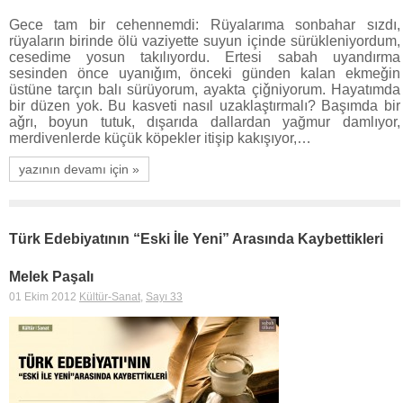
Gece tam bir cehennemdi: Rüyalarıma sonbahar sızdı,
rüyaların birinde ölü vaziyette suyun içinde sürükleniyordum,
cesedime yosun takılıyordu. Ertesi sabah uyandırma
sesinden önce uyanıǧım, önceki günden kalan ekmeǧin
üstüne tarçın balı sürüyorum, ayakta çiǧniyorum. Hayatımda
bir düzen yok. Bu kasveti nasıl uzaklaştırmalı? Başımda bir
aǧrı, boyun tutuk, dışarıda dallardan yağmur damlıyor,
merdivenlerde küçük köpekler itişip kakışıyor,…
yazının devamı için »
Türk Edebiyatının “Eski İle Yeni” Arasında Kaybettikleri
Melek Paşalı
01 Ekim 2012
Kültür-Sanat
,
Sayı 33