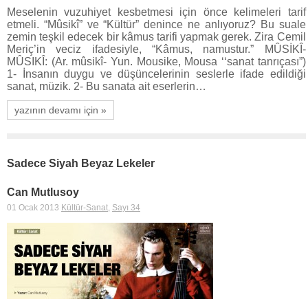
Meselenin vuzuhiyet kesbetmesi için önce kelimeleri tarif
etmeli. “Mûsikî” ve “Kültür” denince ne anlıyoruz? Bu suale
zemin teşkil edecek bir kâmus tarifi yapmak gerek. Zira Cemil
Meriç’in veciz ifadesiyle, “Kâmus, namustur.” MÛSİKÎ-
MÛSIKÎ: (Ar. mûsikî- Yun. Mousike, Mousa ‘‘sanat tanrıçası”)
1- İnsanın duygu ve düşüncelerinin seslerle ifade edildiği
sanat, müzik. 2- Bu sanata ait eserlerin…
yazının devamı için »
Sadece Siyah Beyaz Lekeler
Can Mutlusoy
01 Ocak 2013
Kültür-Sanat
,
Sayı 34