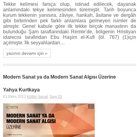
Tekke kelimesi farsça olup, istinad edilecek, dayanak
anlamındaki tekye kelimesinden türemiştir. Tarih boyunca
kurum tekkenin yanısıra, zâviye, hankah, âsitane ve dergâh
gibi birbirinden pek farklı anlamlara gelmeyen isimler de
almıştır. Genel kabule göre ilk tekke birçok manastırın da
bulunduğu Şam taraflarındaki Remle’de, bölgenin Hristiyan
idarecisi tarafından Ebu Haşim el-Kufi (öl. 767) (1)için
açılmıştır. İlk seyyahlardan…
yazının devamı için »
Modern Sanat ya da Modern Sanat Algısı Üzerine
Yahya Kurtkaya
01 Ekim 2012
Kültür-Sanat
,
Sayı 33