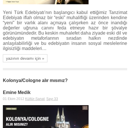
Yeni Türk Edebiyatı’nın başlangıcı kabul ettiğimiz Tanzimat
Edebiyatı iflah olmaz bir “eski” muhalifliği üzerinden kendine
“yeni” bir varlık alanı açmaya çalışırken az önce inandığı
değerler uğruna canını feda etmeye hazır bir şövalye
görünümündedir. Bu keskin muhalefet daha ziyade eski dil ve
edebiyatın metaforlarının sıradan halkın nezdinde
anlaşılabilirliği ve bu edebiyatın insanın sosyal meslelerine
ilgisizliği maddeleri…
yazının devamı için »
Kolonya/Cologne alır mısınız?
Emine Medik
01 Ekim 2012
Kültür-Sanat
,
Sayı 33