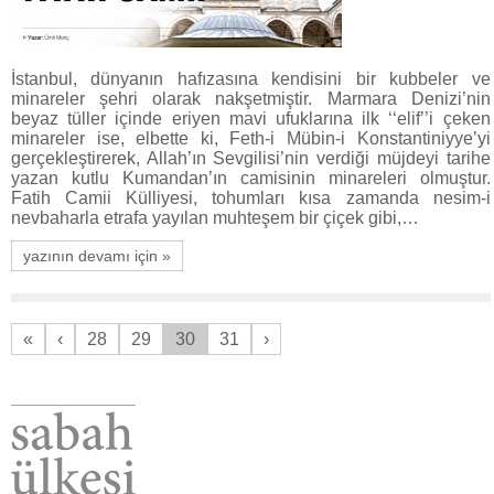
İstanbul, dünyanın hafızasına kendisini bir kubbeler ve
minareler şehri olarak nakşetmiştir. Marmara Denizi’nin
beyaz tüller içinde eriyen mavi ufuklarına ilk ‘‘elif’’i çeken
minareler ise, elbette ki, Feth-i Mübin-i Konstantiniyye’yi
gerçekleştirerek, Allah’ın Sevgilisi’nin verdiği müjdeyi tarihe
yazan kutlu Kumandan’ın camisinin minareleri olmuştur.
Fatih Camii Külliyesi, tohumları kısa zamanda nesim-i
nevbaharla etrafa yayılan muhteşem bir çiçek gibi,…
yazının devamı için »
«
‹
28
29
30
31
›