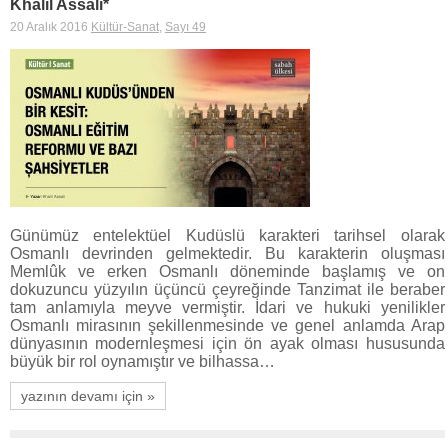
Khalil Assali*
20 Aralık 2016
Kültür-Sanat
,
Sayı 49
Günümüz entelektüel Kudüslü karakteri tarihsel olarak
Osmanlı devrinden gelmektedir. Bu karakterin oluşması
Memlûk ve erken Osmanlı döneminde başlamış ve on
dokuzuncu yüzyılın üçüncü çeyreğinde Tanzimat ile beraber
tam anlamıyla meyve vermiştir. İdari ve hukuki yenilikler
Osmanlı mirasının şekillenmesinde ve genel anlamda Arap
dünyasının modernleşmesi için ön ayak olması hususunda
büyük bir rol oynamıştır ve bilhassa…
yazının devamı için »