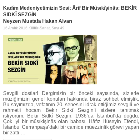
Kadîm Medeniyetimizin Sesi; Ârif Bir Mûsıkîşinâs: BEKİR
SIDKÎ SEZGİN
Neyzen Mustafa Hakan Alvan
16 Aralık 2016
Kültür-Sanat
,
Sayı 49
Sevgili dostlar! Dergimizin bir önceki sayısında, sizlerle
müziğimizin genel konuları hakkında biraz sohbet etmiştik.
Bu sayımızda, vefatının 20. senesini idrak ettiğimiz sevgili ve
rahmetli hocam Bekir Sıdkî Sezgin’i sizlere tanıtmak
istiyorum. Bekir Sıdkî Sezgin, 1936’da İstanbul’da doğdu.
Çok iyi bir mûsıkîşinâs olan babası, Hâfız Hüseyin Efendi,
İstanbul Cerrahpaşa‘daki bir camide müezzinlik görevi yapan
bir zattı….