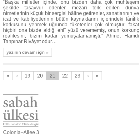
“Başka milletler içinde, onu bizden daha çok muhteşem
şekilde tasavvur edenler, mezarı terk edilen dünya
nimetlerinin küçük bir sergisi hâline getirenler, sanatlarının ve
icat ve kabiliyetlerinin bütün kaynaklarını içlerindeki fânîlik
korkusunu yenmek uğrunda tüketenler çok olmuştur; fakat
hiçbiri ona bizde aldığı ehlî yüzü verememiş, onun korkunç
realitesini, bizim kadar yumuşatamamıştı.” Ahmet Hamdi
Tanpınar Rivâyet odur…
yazının devamı için »
«
‹
19
20
21
22
23
›
»
Colonia–Allee 3