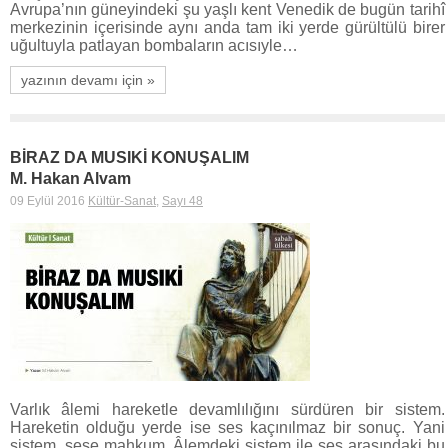
Avrupa’nın güneyindeki şu yaşlı kent Venedik de bugün tarihî
merkezinin içerisinde aynı anda tam iki yerde gürültülü birer
uğultuyla patlayan bombaların acısıyle…
yazının devamı için »
BİRAZ DA MUSIKİ KONUŞALIM
M. Hakan Alvam
09 Eylül 2016
Kültür-Sanat
,
Sayı 48
Varlık âlemi hareketle devamlılığını sürdüren bir sistem.
Hareketin olduğu yerde ise ses kaçınılmaz bir sonuç. Yani
sistem, sese mahkum. Âlemdeki sistem ile ses arasındaki bu