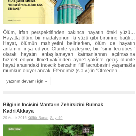
Ölüm, irfan perspektifinden bakınca hayatın öteki yüzü…
Hayatla ölüm, bir madalyonun iki yüzü gibi birbirine bağlı…
Hayat, ölümün mahiyetini belirlerken, ölüm de hayatın
anlamını inşa ediyor. Ölümle yüzleşme, bir “sınır tecrübesi”
olarak hayatın anlaşılamayan katmanlarının açılmasına
hizmet ediyor. İlme’l-yakîn’den ayne’l-yakîn’e geçiş ölümle
hayat arasındaki incecik berzahın fiilî tecrübesini yaşamakla
mümkün oluyor ancak. Efendimiz (s.a.v.)’in “Ölmeden…
yazının devamı için »
Bilginin İncisini Mantarın Zehirsizini Bulmak
Kadri Akkaya
29 Aralık 2016
Kültür-Sanat
,
Sayı 49