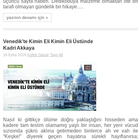
üçüncü sayfa haberi. Dedikoduya malzeme olmaktan öte bir
tarafı olmayan gündelik bir hikaye….
yazının devamı için »
Venedik’te Kimin Eli Kimin Eli Üstünde
Kadri Akkaya
16 Eylül 2016
Kültür-Sanat
,
Sayı 48
Nasıl ki gittikçe ölüme doğru yaklaştığını hisseden ama
kadere tam teslim olamamış yaşlı bir insan, her yeni vücud
sızısında şükrü aklına getirmeden binlerce ah ve vah ile
“Keşke!” diyerek geçen hayatına sürekli hayıflanırsa;