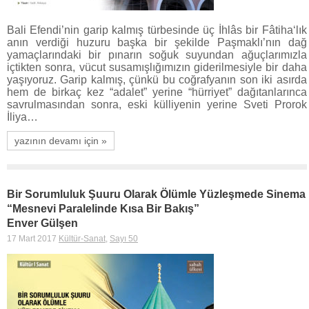
Bali Efendi’nin garip kalmış türbesinde üç İhlâs bir Fâtiha‘lık
anın verdiği huzuru başka bir şekilde Paşmaklı’nın dağ
yamaçlarındaki bir pınarın soğuk suyundan ağuçlarımızla
içtikten sonra, vücut susamışlığımızın giderilmesiyle bir daha
yaşıyoruz. Garip kalmış, çünkü bu coğrafyanın son iki asırda
hem de birkaç kez “adalet” yerine “hürriyet” dağıtanlarınca
savrulmasından sonra, eski külliyenin yerine Sveti Prorok
İliya…
yazının devamı için »
Bir Sorumluluk Şuuru Olarak Ölümle Yüzleşmede Sinema
“Mesnevi Paralelinde Kısa Bir Bakış”
Enver Gülşen
17 Mart 2017
Kültür-Sanat
,
Sayı 50