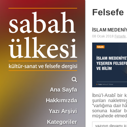
Felsefe
İSLAM MEDENİ
08 Ocak 2018
Felsefe
Ana Sayfa
İbnü’l-Arabî bir
Hakkımızda
şunları nakletm
“varlığıma dair hâ
Yazı Arşivi
sonuna kadar be
müşahede etmeden
Kategoriler
yazının devamı iç