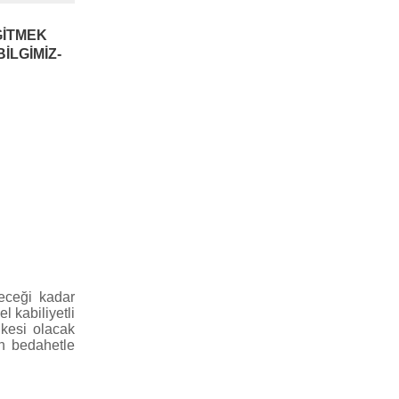
GİTMEK
İLGİMİZ-
yeceği kadar
l kabiliyetli
ilkesi olacak
in bedahetle