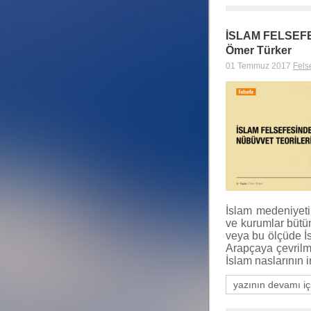
İSLAM FELSEF
Ömer Türker
01 Temmuz 2017
Fels
İslam medeniyeti
ve kurumlar bütün
veya bu ölçüde İsl
Arapçaya çevrilme
İslam naslarının 
yazının devamı iç