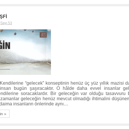
ŞFİ
,
Sayı 53
Kendilerine “gelecek” konseptinin henüz üç yüz yıllık mazisi d
k insan bugün şaşıracaktır. O hâlde daha evvel insanlar gel
dilerine soracaklardır. Bir geleceğin var olduğu tasavvuru 
ir zamanlar geleceğin henüz mevcut olmadığı ihtimalini düşünem
, daima insanların önlerinde aynı…
in »