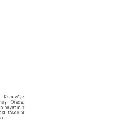
in Konevî’ye
muş. Orada,
’ın hayatımın
i takdirini
nma…