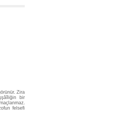
görünür. Zira
şâîliğin bir
ı amaçlanmaz.
ofun felsefi