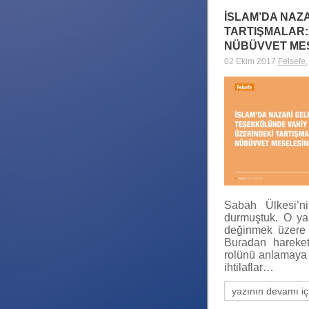
İSLAM’DA NAZ
TARTIŞMALAR:
NÜBÜVVET MES
02 Ekim 2017
Felsefe
Sabah Ülkesi’ni
durmuştuk. O yaz
değinmek üzere v
Buradan hareket
rolünü anlamaya ç
ihtilaflar…
yazının devamı iç