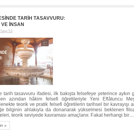
ESİNDE TARİH TASAVVURU:
 VE İNSAN
,
Sayı 53
 tarih tasavvuru ifadesi, ilk bakışta felsefeye yeterince aykırı 
 en azından hâkim felsefi öğretileriyle Yeni Eflâtuncu Meş
enekte teorik ve pratik felsefi öğretilerin tarihsel bir kavrayış
iğe bilginin ahlakıyla da donanarak yükselmesi beklenen filoz
leri, teorik seviyede kavraması amaçlanır. Fakat herhangi bir…
in »