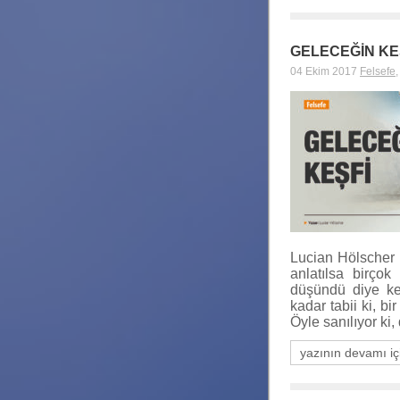
GELECEĞİN KE
04 Ekim 2017
Felsefe
Lucian Hölscher 
anlatılsa birço
düşündü diye ken
kadar tabii ki, b
Öyle sanılıyor ki
yazının devamı iç