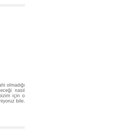
ahi olmadığı
eceği nasıl
bizim için o
iyoruz bile.