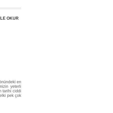
İLE OKUR
 önündeki en
izin yeterli
 tarihi ciddi
elki pek çok