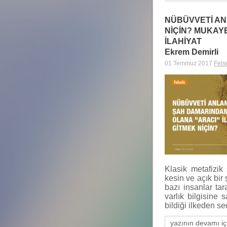
NÜBÜVVETİ AN
NİÇİN? MUKAYES
İLAHİYAT
Ekrem Demirli
01 Temmuz 2017
Fels
Klasik metafizik
kesin ve açık bir 
bazı insanlar tar
varlık bilgisine
bildiği ilkeden se
yazının devamı iç