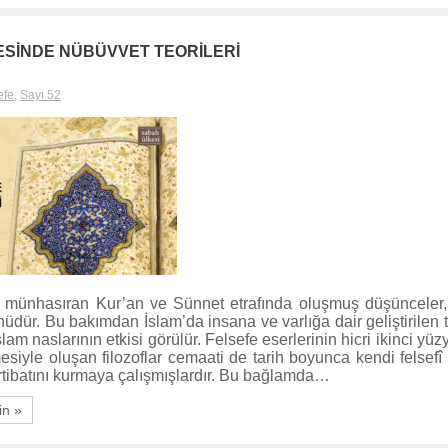
ESİNDE NÜBÜVVET TEORİLERİ
efe
,
Sayı 52
 münhasıran Kur’an ve Sünnet etrafında oluşmuş düşünceler,
üdür. Bu bakımdan İslam’da insana ve varlığa dair geliştirilen t
am naslarının etkisi görülür. Felsefe eserlerinin hicri ikinci yüz
siyle oluşan filozoflar cemaati de tarih boyunca kendi felsefî ö
irtibatını kurmaya çalışmışlardır. Bu bağlamda…
in »