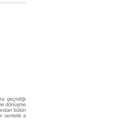
ra geçirdiği
zme dönüşme
mından bütün
n sentetik a