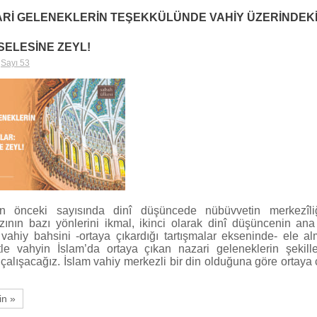
ARİ GELENEKLERİN TEŞEKKÜLÜNDE VAHİY ÜZERİNDEK
ELESİNE ZEYL!
,
Sayı 53
n önceki sayısında dinî düşüncede nübüvvetin merkezîli
ının bazı yönlerini ikmal, ikinci olarak dinî düşüncenin ana
ahiy bahsini -ortaya çıkardığı tartışmalar ekseninde- ele al
le vahyin İslam’da ortaya çıkan nazari geleneklerin şekill
alışacağız. İslam vahiy merkezli bir din olduğuna göre ortaya 
in »