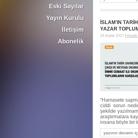
Eski Sayılar
Yayın Kurulu
İSLAM’IN TARİ
YAZAR TOPLUM
İletişim
29 Aralık 2017
Felsefe
Abonelik
“Hamasete sapmad
ciddi sorun nedir
şekilde yazılmamı
araştırmalara kay
insana böyle bir t
yazının devamı iç