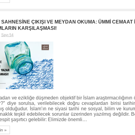
H SAHNESİNE ÇIKIŞI VE MEYDAN OKUMA: ÜMMİ CEMAAT 
LARIN KARŞILAŞMASI!
,
Sayı 54
an ve ezikliğe düşmeden objektif bir İslam araştırmacılığının
?” diye sorulsa, verilebilecek doğru cevaplardan birisi tarihim
ş olduğudur. İslam’ın ne siyasi tarihi ne sosyal, bilim ve kurum
naklık teşkil edebilecek sorunlar üzerinden yazılmış değildir. B
espit şaşırtıcı gelebilir: Elimizde önemli…
in »