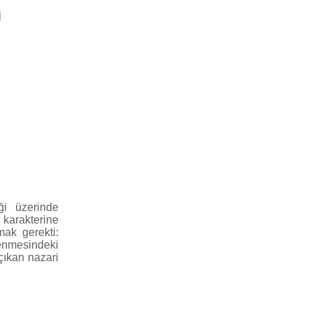
İ
ği üzerinde
 karakterine
mak gerekti:
enmesindeki
çıkan nazari