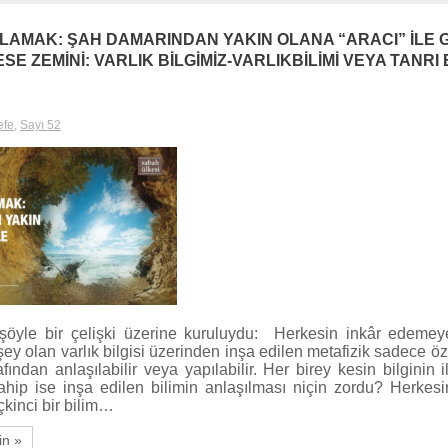
LAMAK: ŞAH DAMARINDAN YAKIN OLANA “ARACI” İLE 
E ZEMİNİ: VARLIK BİLGİMİZ-VARLIKBİLİMİ VEYA TANRI B
efe
,
Sayı 52
 şöyle bir çelişki üzerine kuruluydu: Herkesin inkâr edeme
şey olan varlık bilgisi üzerinden inşa edilen metafizik sadece öze
afından anlaşılabilir veya yapılabilir. Her birey kesin bilginin 
 sahip ise inşa edilen bilimin anlaşılması niçin zordu? Herkes
çkinci bir bilim…
in »