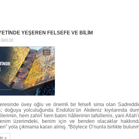
YETİNDE YEŞEREN FELSEFE VE BİLİM
,
Sayı 54
 keresinde üvey oğlu ve önemli bir felsefi sima olan Sadredd
iş; doğuya yolculuğunda Endülüs’ün Akdeniz kıyılarında dur
llerimin, hem zahirî hem batıni hâllerimin tafsillerini, yani Allah
nim üzerimdeki, benim için ve benden olacaklar hakkındak
” yola çıkmama kararı almış. “Böylece O’nunla birlikte bulu
in »