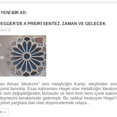
 YENİ BİR AD:
DEGGER’DE A PRİORİ SENTEZ, ZAMAN VE GELECEK
,
Sayı 53
u Alman İdealizmi” ismi metafiziğin Kantçı eleştiriden son
şümü tanımlar. Esas kahramanı Hegel olan metafiziğin İdeali
ir isim değişikliğinden fazlasıdır ve hem form hem içerik bakı
lleşmesini beraberinde getirmiştir. Bu radikal mutasyon Hegel’i
a priori yargılara dair olan düşüncelerinde ortaya…
in »