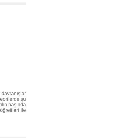
 davranışlar
eorilerde şu
yılın başında
ğretileri ile