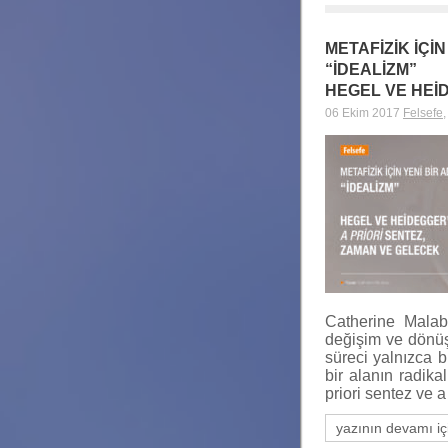
METAFİZİK İÇİN
“İDEALİZM”
HEGEL VE HEİ
06 Ekim 2017
Felsefe
Catherine Malabo
değişim ve dönü
süreci yalnızca b
bir alanın radika
priori sentez ve 
yazının devamı iç