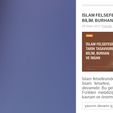
İSLAM FELSEF
BİLİM, BURHAN
09 Ekim 2017
Felsefe
İslam felsefesinde
İslam felsefesi,
devamıdır. Bu gel
Fizikten metafiz
kavram ve önerme
yazının devamı iç