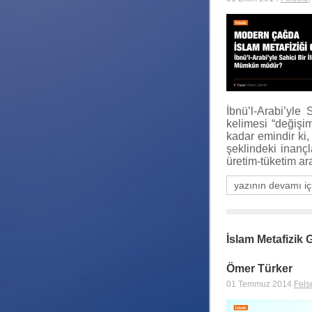
İbnü’l-Arabi’yle
kelimesi “değişim
kadar emindir ki, 
şeklindeki inançl
üretim-tüketim ar
yazının devamı iç
İslam Metafizik 
Ömer Türker
01 Temmuz 2014
Fels