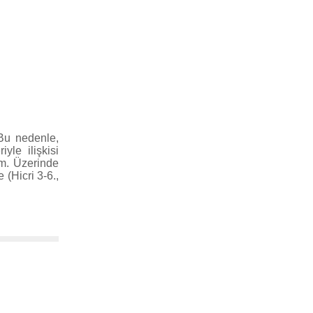
 Bu nedenle,
le ilişkisi
ım. Üzerinde
(Hicri 3-6.,