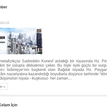
mber
Sayı 43
metafizikçisi Sadreddin Konevî anlattığı bir rüyasında Hz. 
tkili bir üslupla dikkatimizi çeker. Bu ilişki öyle güçlü bir vur
t-i İslâmiyye’nin başkenti olan Bağdat rüyada Hz. Peyga
lâm nazariyatına kazandırdığı boyutlarla düşünce tarihinde “dö
r düşünürün rüyası –kuşkusuz- her zaman…
in »
 Kelam İçin