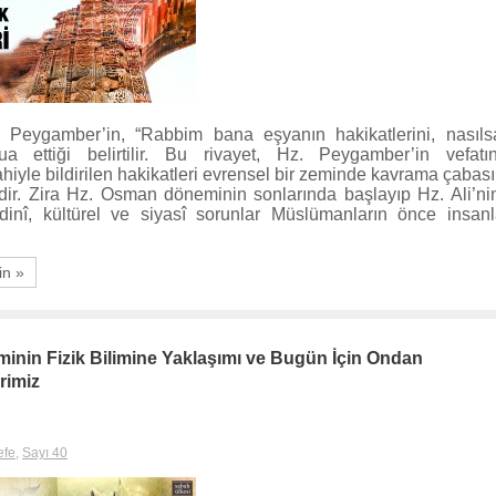
. Peygamber’in, “Rabbim bana eşyanın hakikatlerini, nasıls
ua ettiği belirtilir. Bu rivayet, Hz. Peygamber’in vefat
iyle bildirilen hakikatleri evrensel bir zeminde kavrama çabası
idir. Zira Hz. Osman döneminin sonlarında başlayıp Hz. Ali’nin
dinî, kültürel ve siyasî sorunlar Müslümanların önce insan
in »
minin Fizik Bilimine Yaklaşımı ve Bugün İçin Ondan
rimiz
efe
,
Sayı 40