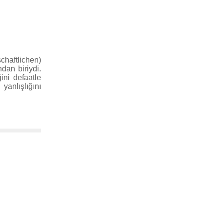
schaftlichen)
ndan biriydi.
ini defaatle
anlışlığını