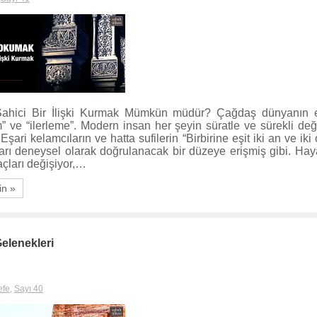
 Sahici Bir İlişki Kurmak Mümkün müdür? Çağdaş dünyanın en
” ve “ilerleme”. Modern insan her şeyin süratle ve sürekli değ
Eşari kelamcıların ve hatta sufilerin “Birbirine eşit iki an ve iki 
arı deneysel olarak doğrulanacak bir düzeye erişmiş gibi. Haya
açları değişiyor,…
in »
Gelenekleri
efe
,
Sayı 40