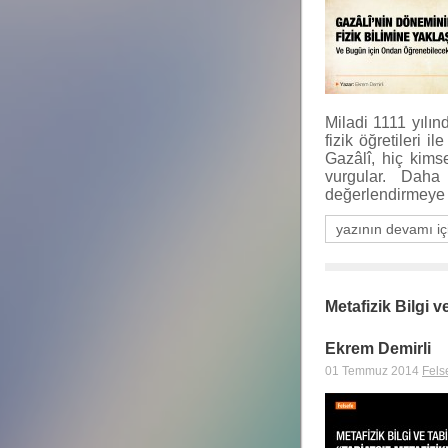
Miladi 1111 yılın
fizik öğretileri i
Gazâlî, hiç kims
vurgular. Daha 
değerlendirmeye 
yazının devamı iç
Metafizik Bilgi v
Ekrem Demirli
01 Temmuz 2014
Fels