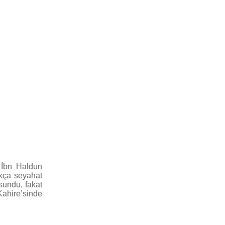
. İbn Haldun
okça seyahat
 sundu, fakat
Kahire’sinde