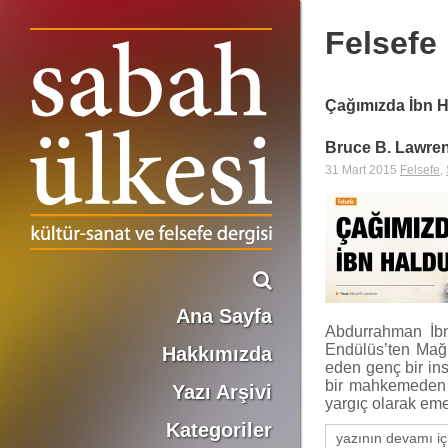
Felsefe
Çağımızda İbn 
Bruce B. Lawre
31 Mart 2015
Felsefe
,
Ana Sayfa
Abdurrahman İbn 
Endülüs’ten Mağr
Hakkımızda
eden genç bir ins
bir mahkemeden d
Yazı Arşivi
yargıç olarak eme
Kategoriler
yazının devamı iç