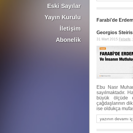
Eski Sayılar
Yayın Kurulu
Farabi’de Erdem
İletişim
Georgios Steiris
Abonelik
31 Mart 2015
Felsefe
,
Ebu Nasr Muhamm
sayılmaktadır. Ha
büyük ölçüde d
çağdaşlarının dik
ise oldukça mufas
yazının devamı iç