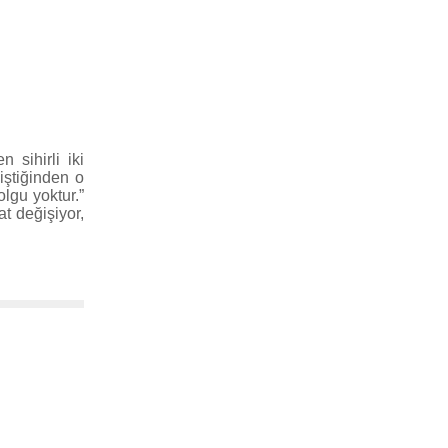
 sihirli iki
iştiğinden o
olgu yoktur.”
t değişiyor,