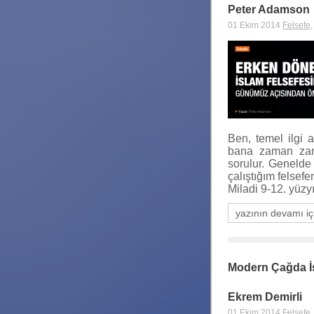
Peter Adamson
01 Ekim 2014
Felsefe
Ben, temel ilgi 
bana zaman zama
sorulur. Genelde
çalıştığım felse
Miladi 9-12. yüzy
yazının devamı iç
Modern Çağda İ
Ekrem Demirli
01 Ekim 2014
Felsefe