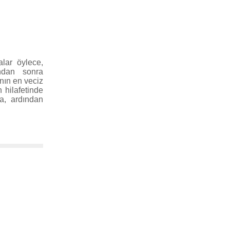
alar öylece,
ından sonra
nın en veciz
 hilafetinde
la, ardından