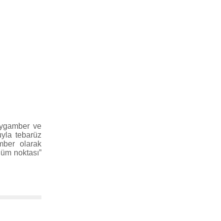
Peygamber ve
guyla tebarüz
mber olarak
nüm noktası”