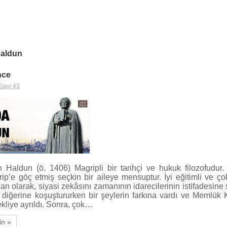
Haldun
nce
Sayı 43
Haldun (ö. 1406) Magripli bir tarihçi ve hukuk filozofudur
ip’e göç etmiş seçkin bir aileye mensuptur. İyi eğitimli ve ç
an olarak, siyasi zekâsını zamanının idarecilerinin istifadesine
iğerine koşuştururken bir şeylerin farkına vardı ve Memlük 
kliye ayrıldı. Sonra, çok…
in »