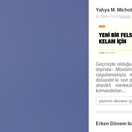
Yahya M. Michot
01 Ekim 2014
Felsefe
Geçmişte olduğu
dışında– Müslüma
uygulamasıyla 
dolayıdır ki son
ahenkli merkez
komandoları…
yazının devamı iç
Erken Dönem İs