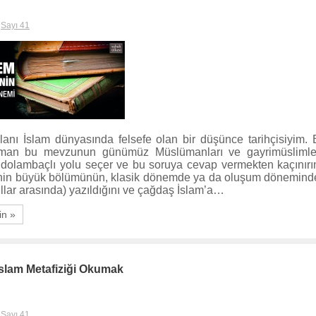
,
Sayı 41
alanı İslam dünyasında felsefe olan bir düşünce tarihçisiyim.
n bu mevzunun günümüz Müslümanları ve gayrimüslimleriy
 dolambaçlı yolu seçer ve bu soruya cevap vermekten kaçınır
fenin büyük bölümünün, klasik dönemde ya da oluşum döneminde 
ıllar arasında) yazıldığını ve çağdaş İslam’a…
in »
slam Metafiziği Okumak
,
Sayı 41