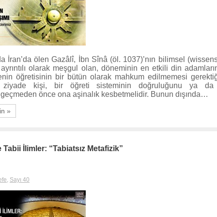
da İran’da ölen Gazâlî, İbn Sînâ (öl. 1037)’nın bilimsel (wissen
le ayrıntılı olarak meşgul olan, döneminin en etkili din adamları
enin öğretisinin bir bütün olarak mahkum edilmemesi gerektiğ
ziyade kişi, bir öğreti sisteminin doğruluğunu ya da y
geçmeden önce ona aşinalık kesbetmelidir. Bunun dışında…
in »
e Tabii İlimler: “Tabiatsız Metafizik”
efe
,
Sayı 40