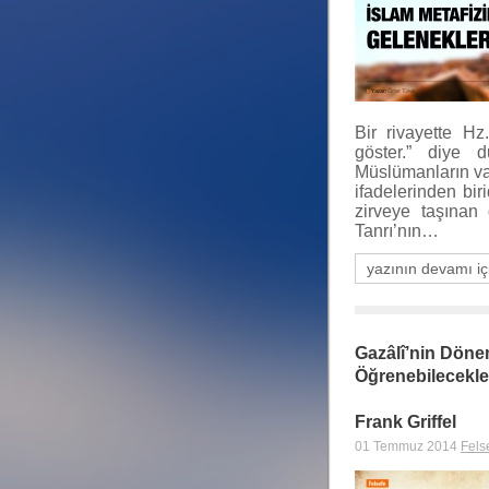
Bir rivayette Hz
göster.” diye d
Müslümanların vah
ifadelerinden bir
zirveye taşınan 
Tanrı’nın…
yazının devamı iç
Gazâlî’nin Döne
Öğrenebilecekle
Frank Griffel
01 Temmuz 2014
Fels