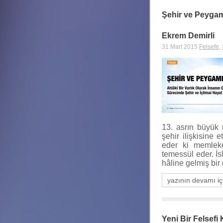
Şehir ve Peyga
Ekrem Demirli
31 Mart 2015
Felsefe
,
13. asrın büyük 
şehir ilişkisine e
eder ki memleke
temessül eder. İs
hâline gelmiş bi
yazının devamı iç
Yeni Bir Felsefi