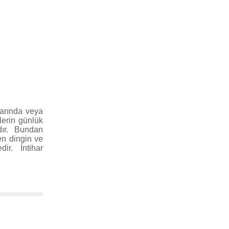
arında veya
lerin günlük
dır. Bundan
en dingin ve
ir. İntihar