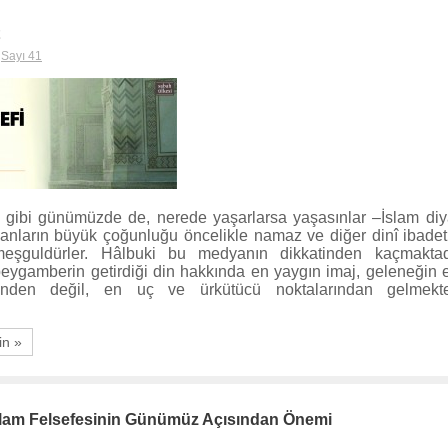
,
Sayı 41
 gibi günümüzde de, nerede yaşarlarsa yaşasınlar –İslam diy
nların büyük çoğunluğu öncelikle namaz ve diğer dinî ibadet
meşguldürler. Hâlbuki bu medyanın dikkatinden kaçmakta
 peygamberin getirdiği din hakkında en yaygın imaj, geleneğin 
inden değil, en uç ve ürkütücü noktalarından gelmekted
in »
lam Felsefesinin Günümüz Açısından Önemi