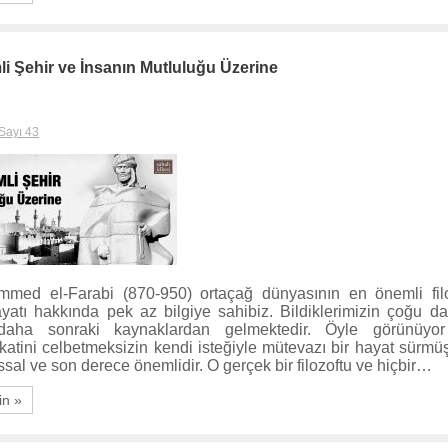
li Şehir ve İnsanın Mutluluğu Üzerine
Sayı 43
ed el-Farabi (870-950) ortaçağ dünyasının en önemli filo
yatı hakkında pek az bilgiye sahibiz. Bildiklerimizin çoğu da 
aha sonraki kaynaklardan gelmektedir. Öyle görünüyor
katini celbetmeksizin kendi isteğiyle mütevazı bir hayat sürmüşt
sal ve son derece önemlidir. O gerçek bir filozoftu ve hiçbir…
in »