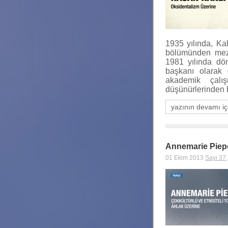
1935 yılında, Ka
bölümünden mezu
1981 yılında dön
başkanı olarak 
akademik çalı
düşünürlerinden b
yazının devamı iç
Annemarie Pieper
01 Ekim 2013
Sayı 37