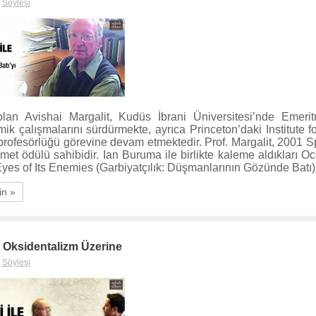
,
Söyleşi
an Avishai Margalit, Kudüs İbrani Üniversitesi’nde Emerit
ik çalışmalarını sürdürmekte, ayrıca Princeton’daki Institute 
 profesörlüğü görevine devam etmektedir. Prof. Margalit, 2001 
t ödülü sahibidir. Ian Buruma ile birlikte kaleme aldıkları Oc
Eyes of Its Enemies (Garbiyatçılık: Düşmanlarının Gözünde Bat
in »
e Oksidentalizm Üzerine
,
Söyleşi