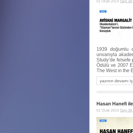
01 Ocak 2014
Sayı 38
1939 doğumlu ol
unvanıyla akadem
Study’de felsefe
Ödülü ve 2007 Eme
The West in the 
yazının devamı iç
Hasan Hanefi il
01 Ocak 2014
Sayı 38