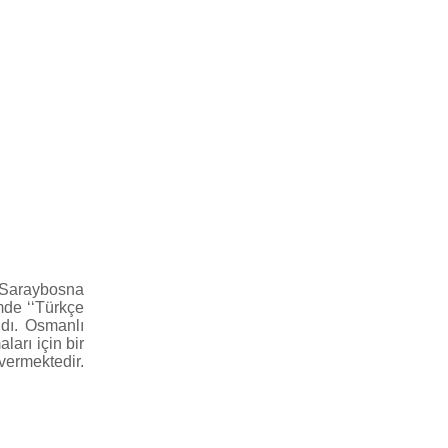
Saraybosna
mde ‘‘Türkçe
ldı. Osmanlı
arı için bir
vermektedir.