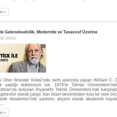
in »
 ile Gelenekselcilik, Modernite ve Tasavvuf Üzerine
 36
,
Söyleşi
i Ohio Wooster Koleji’nde, tarih alanında yapan William C. C
ne yaptığı doktorasını ise, 1974’te Tahran Üniversitesi’nd
ahran’da bulunan Aryamehr Teknik Üniversitesi’nde karşılaştı
görevlisi olarak çalışır. İran İslam devriminden kısa bir süre ö
lsefe Akademisi’nde yardımcı doçent olarak akademik hayatı
a…
in »