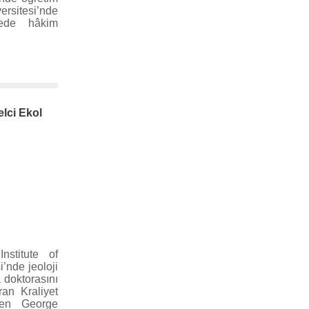
ersitesi’nde
fede hâkim
lci Ekol
stitute of
’nde jeoloji
a doktorasını
ran Kraliyet
len George