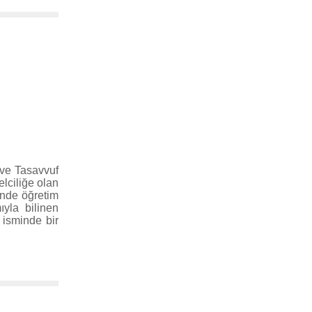
k ve Tasavvuf
lciliğe olan
’nde öğretim
ıyla bilinen
 isminde bir