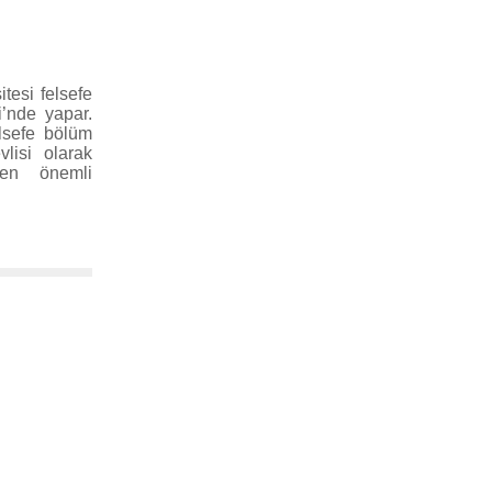
tesi felsefe
’nde yapar.
elsefe bölüm
lisi olarak
 en önemli