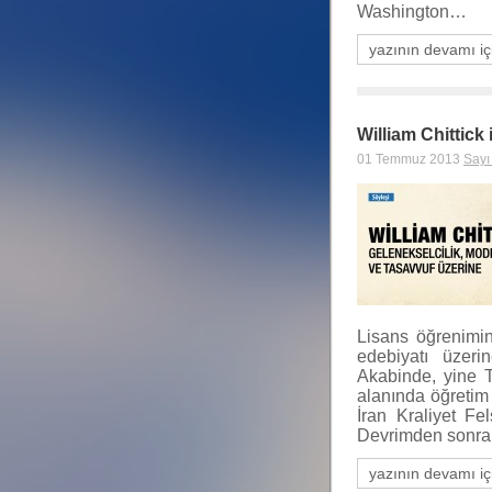
Washington…
yazının devamı iç
William Chittick
01 Temmuz 2013
Sayı
Lisans öğrenimin
edebiyatı üzeri
Akabinde, yine T
alanında öğretim 
İran Kraliyet Fe
Devrimden sonr
yazının devamı iç