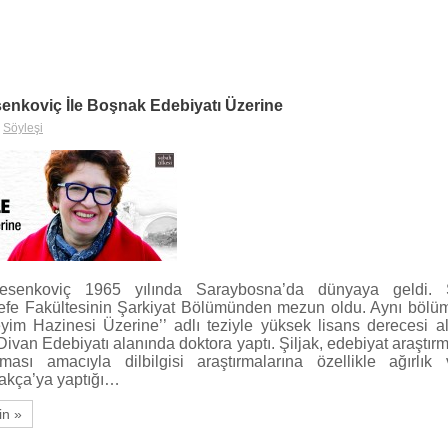
senkoviç İle Boşnak Edebiyatı Üzerine
,
Söyleşi
esenkoviç 1965 yılında Saraybosna’da dünyaya geldi. 
sefe Fakültesinin Şarkiyat Bölümünden mezun oldu. Aynı bölü
m Hazinesi Üzerine’’ adlı teziyle yüksek lisans derecesi a
an Edebiyatı alanında doktora yaptı. Şiljak, edebiyat araştırmal
ması amacıyla dilbilgisi araştırmalarına özellikle ağırlık 
akça’ya yaptığı…
in »