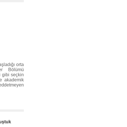
şladığı orta
ler Bölümü
 gibi seçkin
nde akademik
reddetmeyen
nuştuk