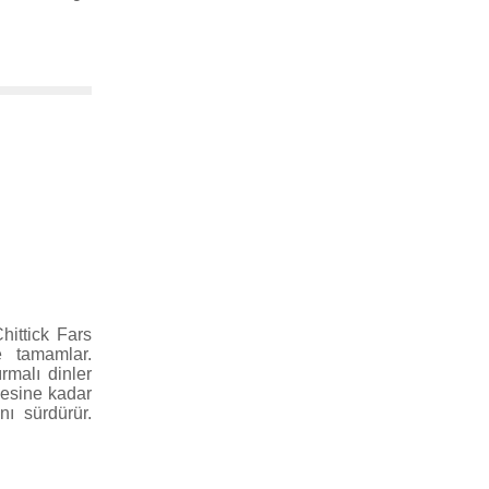
hittick Fars
e tamamlar.
rmalı dinler
ncesine kadar
nı sürdürür.