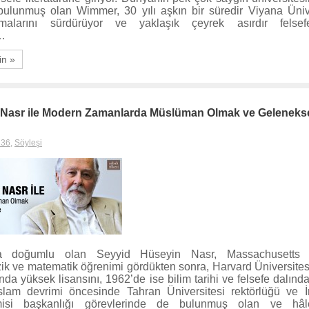
 bulunmuş olan Wimmer, 30 yılı aşkın bir süredir Viyana Üniv
malarını sürdürüyor ve yaklaşık çeyrek asırdır felse
…
in »
 Nasr ile Modern Zamanlarda Müslüman Olmak ve Gelenekse
 36
,
Söyleşi
a doğumlu olan Seyyid Hüseyin Nasr, Massachusetts In
ik ve matematik öğrenimi gördükten sonra, Harvard Üniversitesi
ında yüksek lisansını, 1962’de ise bilim tarihi ve felsefe dalınd
slam devrimi öncesinde Tahran Üniversitesi rektörlüğü ve İ
misi başkanlığı görevlerinde de bulunmuş olan ve hâ