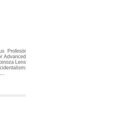
us Profesör
for Advanced
Spinoza Lens
cidentalism:
ı)…