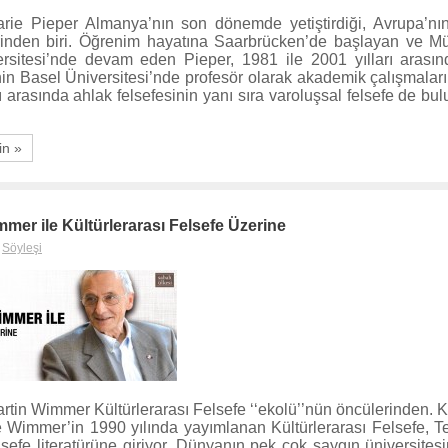
arie Pieper Almanya’nın son dönemde yetiştirdiği, Avrupa’nı
erinden biri. Öğrenim hayatına Saarbrücken’de başlayan ve 
rsitesi’nde devam eden Pieper, 1981 ile 2001 yılları arasınd
in Basel Üniversitesi’nde profesör olarak akademik çalışmaları
 arasında ahlak felsefesinin yanı sıra varoluşsal felsefe de bul
in »
mer ile Kültürlerarası Felsefe Üzerine
,
Söyleşi
artin Wimmer Kültürlerarası Felsefe ‘‘ekolü’’nün öncülerinden. K
e Wimmer’in 1990 yılında yayımlanan Kültürlerarası Felsefe, Te
felsefe literatürüne giriyor. Dünyanın pek çok saygın üniversite