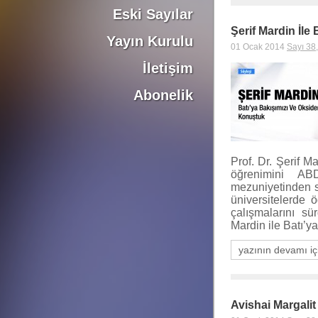
Eski Sayılar
Şerif Mardin İle
Yayın Kurulu
01 Ocak 2014
Sayı 38
İletişim
Abonelik
Prof. Dr. Şerif M
öğrenimini AB
mezuniyetinden s
üniversitelerde 
çalışmalarını s
Mardin ile Batı’y
yazının devamı iç
Avishai Margalit