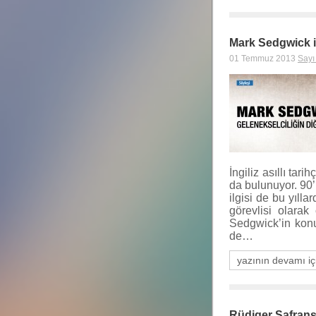
Mark Sedgwick il
01 Temmuz 2013
Sayı
İngiliz asıllı ta
da bulunuyor. 90’
ilgisi de bu yıll
görevlisi olarak
Sedgwick’in konu
de…
yazının devamı iç
Rüdiger Safrans