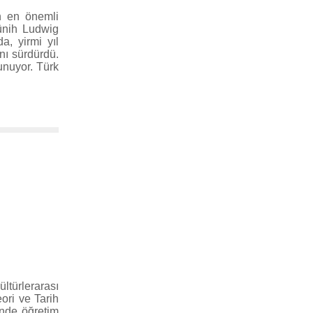
n en önemli
Münih Ludwig
a, yirmi yıl
nı sürdürdü.
unuyor. Türk
ültürlerarası
ori ve Tarih
sinde öğretim