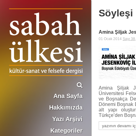
Söyleşi
Amina Şiljak Je
01 Ocak 2014
Sayı 38
Amina Şiljak J
Üniversitesi Fel
Ana Sayfa
ve Boşnakça Deyi
Dönemi Boşnak Div
Hakkımızda
alt yapı oluştur
Türkçe’den Boşn
Yazı Arşivi
yazının devamı iç
Kategoriler