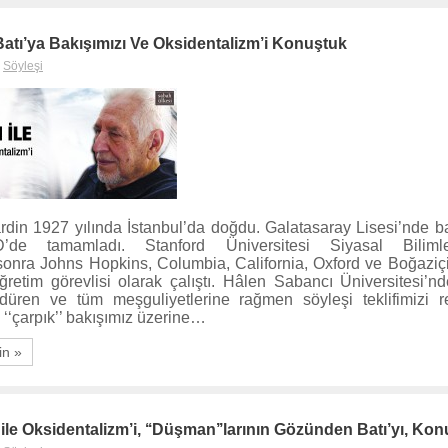
 Batı’ya Bakışımızı Ve Oksidentalizm’i Konuştuk
,
Söyleşi
ardin 1927 yılında İstanbul’da doğdu. Galatasaray Lisesi’nde ba
D’de tamamladı. Stanford Üniversitesi Siyasal Bilim
onra Johns Hopkins, Columbia, California, Oxford ve Boğaziçi
öğretim görevlisi olarak çalıştı. Hâlen Sabancı Üniversitesi’
ürdüren ve tüm meşguliyetlerine rağmen söyleşi teklifimizi 
a ‘‘çarpık’’ bakışımız üzerine…
in »
 ile Oksidentalizm’i, ‘‘Düşman’’larının Gözünden Batı’yı, Ko