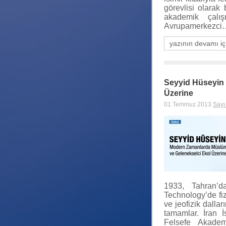
görevlisi olarak
akademik çalış
Avrupamerkezci
yazının devamı iç
Seyyid Hüseyin
Üzerine
01 Temmuz 2013
Sayı
1933, Tahran’d
Technology’de fiz
ve jeofizik dallar
tamamlar. İran İ
Felsefe Akade