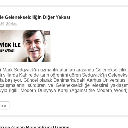
e Gelenekselciliğin Diğer Yakası
 36
,
Söyleşi
rihçi Mark Sedgwick’in uzmanlık alanları arasında Gelenekselcili
lı yıllarda Kahire’de tarih öğrenimi gören Sedgwick’in Gelenekse
arda başlıyor. Güncel olarak Danimarka’daki Aarhus Üniversitesi
 çalışmalarını sürdüren ve Gelenekselciliğe eleştirel yaklaşım
yla ilgili, Modern Dünyaya Karşı (Against the Modern World)
in »
ki ile Alman Romantizmi Üzerine