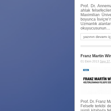
Prof. Dr. Annem
ahlak felsefecil
Maximilian Ünive
boyunca İsviçre’n
Uzmanlık alanları
okuyucusunun…
yazının devamı iç
Franz Martin Wim
01 Ekim 2013
Sayı 37
Prof. Dr. Franz M
Felsefe terkibi d
isimli kitabıyla 