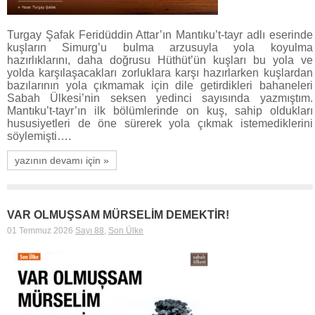
Turgay Şafak Feridüddin Attar’ın Mantıku’t-tayr adlı eserinde
kuşların Simurg’u bulma arzusuyla yola koyulma
hazırlıklarını, daha doğrusu Hüthüt’ün kuşları bu yola ve
yolda karşılaşacakları zorluklara karşı hazırlarken kuşlardan
bazılarının yola çıkmamak için dile getirdikleri bahaneleri
Sabah Ülkesi’nin seksen yedinci sayısında yazmıştım.
Mantıku’t-tayr’ın ilk bölümlerinde on kuş, sahip oldukları
hususiyetleri de öne sürerek yola çıkmak istemediklerini
söylemişti….
yazının devamı için »
VAR OLMUŞSAM MÜRSELİM DEMEKTİR!
01 Temmuz 2026
Sayı 88
,
Son Ülke