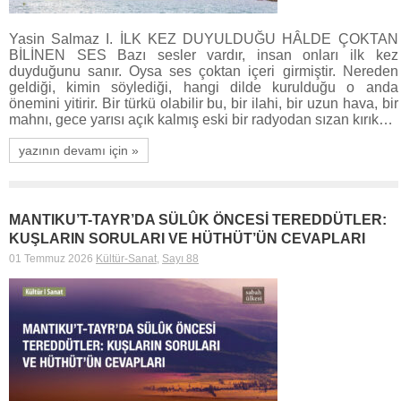
Yasin Salmaz I. İLK KEZ DUYULDUĞU HÂLDE ÇOKTAN
BİLİNEN SES Bazı sesler vardır, insan onları ilk kez
duyduğunu sanır. Oysa ses çoktan içeri girmiştir. Nereden
geldiği, kimin söylediği, hangi dilde kurulduğu o anda
önemini yitirir. Bir türkü olabilir bu, bir ilahi, bir uzun hava, bir
mahnı, gece yarısı açık kalmış eski bir radyodan sızan kırık…
yazının devamı için »
MANTIKU’T-TAYR’DA SÜLÛK ÖNCESİ TEREDDÜTLER:
KUŞLARIN SORULARI VE HÜTHÜT’ÜN CEVAPLARI
01 Temmuz 2026
Kültür-Sanat
,
Sayı 88