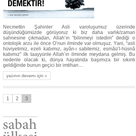
Necmettin Şahinler Asli varoluşumuz üzerinde
düşündüğümüzde görüyoruz ki biz daha varlık/zaman
sahnesine çıkmadan, Allah’ın “bilinmeyi istedim” dediği o
ontolojik arzu ile önce O’nun ilminde var olmuşuz. Yani, “asli
hüviyetimiz, ezeli kabımız, ayân-ı sabitemiz, esmâü’l-hüsnâ
kabımız” ilk taayyünle Allah’ın ilminde meydana gelmiş. Bu
nedenle olacak ki, dünya hayatında başımıza bir sıkıntı
geldiğinde bunun geçici bir imtihan…
yazının devamı için »
1
2
3