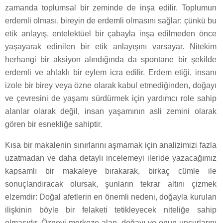
zamanda toplumsal bir zeminde de inşa edilir. Toplumun
erdemli olması, bireyin de erdemli olmasını sağlar; çünkü bu
etik anlayış, entelektüel bir çabayla inşa edilmeden önce
yaşayarak edinilen bir etik anlayışını varsayar. Nitekim
herhangi bir aksiyon alındığında da spontane bir şekilde
erdemli ve ahlaklı bir eylem icra edilir. Erdem etiği, insanı
izole bir birey veya özne olarak kabul etmediğinden, doğayı
ve çevresini de yaşamı sürdürmek için yardımcı role sahip
alanlar olarak değil, insan yaşamının asli zemini olarak
gören bir esnekliğe sahiptir.
Kısa bir makalenin sınırlarını aşmamak için analizimizi fazla
uzatmadan ve daha detaylı incelemeyi ileride yazacağımız
kapsamlı bir makaleye bırakarak, birkaç cümle ile
sonuçlandıracak olursak, şunların tekrar altını çizmek
elzemdir: Doğal afetlerin en önemli nedeni, doğayla kurulan
ilişkinin böyle bir felaketi tetikleyecek niteliğe sahip
olmasıdır. Özneyi merkeze alan, doğayı ve onun unsurlarını