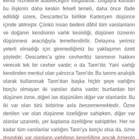
kendi hizmetine alabileceğini vurgularlar. Doğayla kurulan
bu ilişkinin daha keskin felsefi temeli, daha önce ifade
edildiği üzere, Descartes’la birlikte Kartezyen düşünce
içinde atılmıştır. Çünkü insan bedeni dâhil tüm varolanların
ve doğanın kendisinin varlık kesinliği, düşünen öznenin
düşünmesi aracılığıyla temellendirilir. Detayına yerimiz
yeterli olmadığı için giremediğimiz bu yaklaşımın özeti
şöyledir: Descartes’a göre cevher/töz tanımının hakkını
verecek tek bir cevher vardır; o da Tanrı’dır. Yani varlığı
kendinden menkul olan yalnızca Tanrı’dır. Bu tanımı analojik
olarak kullanırsak Tanrı’dan başka hiçbir şeye varlığını
borçlu olmayan iki varolan daha vardır; bunlardan biri
düşünen özne, diğeri ise düşünülen diğer var olanlardır. Bu
iki var olan türü birbirine asla
benzememektedir
. Özne
denilen var olan düşünme özelliğine sahipken, diğer var
olanlar uzanımlı, yer kaplama özelliğine sahiptirler. Her ne
kadar tüm varolanlar varlığını Tanrı’ya borçlu olsa da, özne
dışındaki var olanların varlığının kesinliğine ancak öznenin