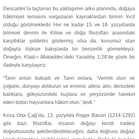
Descartes’la taçlanan bu yaklaşımın arka planında, doğaya
hâkimiyet temasını vurgulayan kaynaklardan birinin İncil
olduğu görülmektedir. Her ne kadar 15. ve 16. yüzyıllarda
bilimsel devrim ile Kilise ve doğa filozofları arasındaki
karşıtlıklar şiddetini göstermiş olsa da, konumuz olan
doğayla ilişkiye bakışlarda bir benzerlik görmekteyiz.
Örneğin,
Kitab-ı Mukaddes
’deki Yaradılış 1:28’de şöyle bir
ifadeyle karşılaşırız:
“Tanrı onları kutsadı ve Tanrı onlara, ‘Verimli olun ve
çoğalın, dünyayı doldurun ve emriniz altına alın; denizdeki
balıklara, gökyüzündeki kuşlara ve yeryüzünde hareket
eden bütün hayvanlara hâkim olun,’ dedi.”
Keza Orta Çağ’da, 13. yüzyılda Roger Bacon (1214-1292)
gibi bazı filozoflar, insanın doğayı kendi iradesi
doğrultusunda şekillendirebileceğini, daha doğrusu doğayı