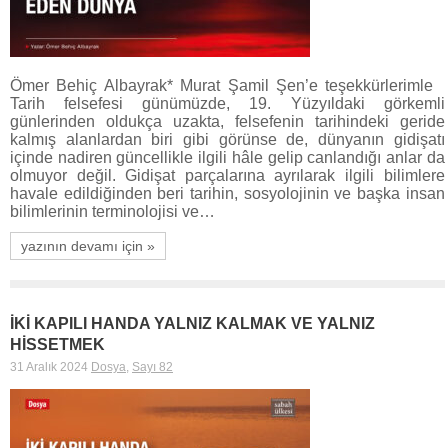
Ömer Behiç Albayrak* Murat Şamil Şen’e teşekkürlerimle
Tarih felsefesi günümüzde, 19. Yüzyıldaki görkemli
günlerinden oldukça uzakta, felsefenin tarihindeki geride
kalmış alanlardan biri gibi görünse de, dünyanın gidişatı
içinde nadiren güncellikle ilgili hâle gelip canlandığı anlar da
olmuyor değil. Gidişat parçalarına ayrılarak ilgili bilimlere
havale edildiğinden beri tarihin, sosyolojinin ve başka insan
bilimlerinin terminolojisi ve…
yazının devamı için »
İKİ KAPILI HANDA YALNIZ KALMAK VE YALNIZ
HİSSETMEK
31 Aralık 2024
Dosya
,
Sayı 82