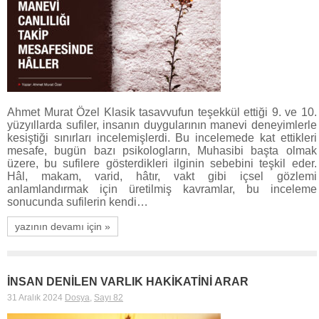
Ahmet Murat Özel Klasik tasavvufun teşekkül ettiği 9. ve 10.
yüzyıllarda sufiler, insanın duygularının manevi deneyimlerle
kesiştiği sınırları incelemişlerdi. Bu incelemede kat ettikleri
mesafe, bugün bazı psikologların, Muhasibi başta olmak
üzere, bu sufilere gösterdikleri ilginin sebebini teşkil eder.
Hâl, makam, varid, hâtır, vakt gibi içsel gözlemi
anlamlandırmak için üretilmiş kavramlar, bu inceleme
sonucunda sufilerin kendi…
yazının devamı için »
İNSAN DENİLEN VARLIK HAKİKATİNİ ARAR
31 Aralık 2024
Dosya
,
Sayı 82