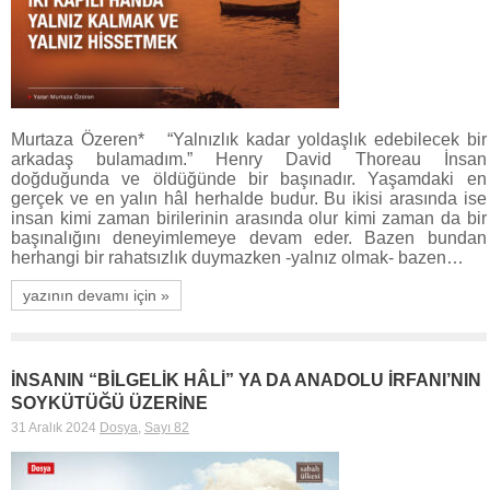
Murtaza Özeren* “Yalnızlık kadar yoldaşlık edebilecek bir
arkadaş bulamadım.” Henry David Thoreau İnsan
doğduğunda ve öldüğünde bir başınadır. Yaşamdaki en
gerçek ve en yalın hâl herhalde budur. Bu ikisi arasında ise
insan kimi zaman birilerinin arasında olur kimi zaman da bir
başınalığını deneyimlemeye devam eder. Bazen bundan
herhangi bir rahatsızlık duymazken -yalnız olmak- bazen…
yazının devamı için »
İNSANIN “BİLGELİK HÂLİ” YA DA ANADOLU İRFANI’NIN
SOYKÜTÜĞÜ ÜZERİNE
31 Aralık 2024
Dosya
,
Sayı 82