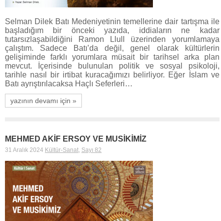
Selman Dilek Batı Medeniyetinin temellerine dair tartışma ile
başladığım bir önceki yazıda, iddiaların ne kadar
tutarsızlaşabildiğini Ramon Llull üzerinden yorumlamaya
çalıştım. Sadece Batı’da değil, genel olarak kültürlerin
gelişiminde farklı yorumlara müsait bir tarihsel arka plan
mevcut. İçerisinde bulunulan politik ve sosyal psikoloji,
tarihle nasıl bir irtibat kuracağımızı belirliyor. Eğer İslam ve
Batı ayrıştırılacaksa Haçlı Seferleri…
yazının devamı için »
MEHMED AKİF ERSOY VE MUSİKİMİZ
31 Aralık 2024
Kültür-Sanat
,
Sayı 82