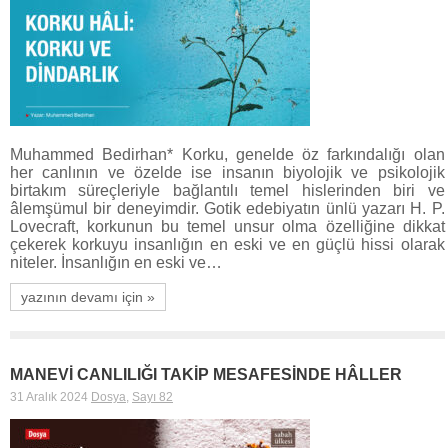
Muhammed Bedirhan* Korku, genelde öz farkındalığı olan
her canlının ve özelde ise insanın biyolojik ve psikolojik
birtakım süreçleriyle bağlantılı temel hislerinden biri ve
âlemşümul bir deneyimdir. Gotik edebiyatın ünlü yazarı H. P.
Lovecraft, korkunun bu temel unsur olma özelliğine dikkat
çekerek korkuyu insanlığın en eski ve en güçlü hissi olarak
niteler. İnsanlığın en eski ve…
yazının devamı için »
MANEVİ CANLILIĞI TAKİP MESAFESİNDE HÂLLER
31 Aralık 2024
Dosya
,
Sayı 82