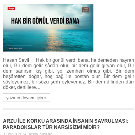
Hasan Sevil Hak bir gönül verdi bana, ha demeden hayran
olur, Bir dem gelir şâdân olur, bir dem gelir giryan olur, Bir
dem sanırsın kış gibi, şol zemheri olmuş gibi, Bir dem
beşâretten doğar, hoş bağ ile bostan olur, Bir dem gelir
söyleyemez, bir sözü şerh eyleyemez, Bir dem dilinden dürr
döker, dertlilere…
yazının devamı için »
ARZU İLE KORKU ARASINDA İNSANIN SAVRULMASI:
PARADOKSLAR TÜR NARSİSİZMİ MİDİR?
31 Aralık 2024
Dosya
,
Sayı 82