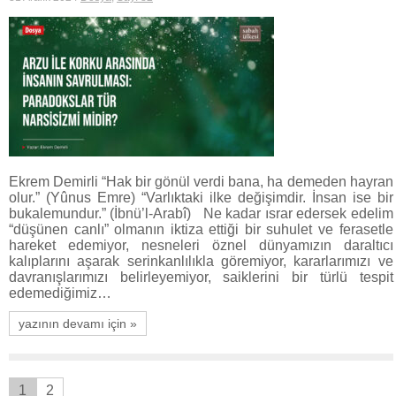
Ekrem Demirli “Hak bir gönül verdi bana, ha demeden hayran
olur.” (Yûnus Emre) “Varlıktaki ilke değişimdir. İnsan ise bir
bukalemundur.” (İbnü’l-Arabî) Ne kadar ısrar edersek edelim
“düşünen canlı” olmanın iktiza ettiği bir suhulet ve ferasetle
hareket edemiyor, nesneleri öznel dünyamızın daraltıcı
kalıplarını aşarak serinkanlılıkla göremiyor, kararlarımızı ve
davranışlarımızı belirleyemiyor, saiklerini bir türlü tespit
edemediğimiz…
yazının devamı için »
1
2