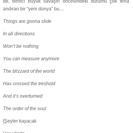
de, birinci büyük savaşın öncesindeki durumu çok fena
andıran bir “yeni dünya” bu…
Things are gonna slide
In all directions
Won’t be nothing
You can measure anymore
The blizzard of the world
Has crossed the treshold
And it’s overturned
The order of the soul
[Şeyler kayacak