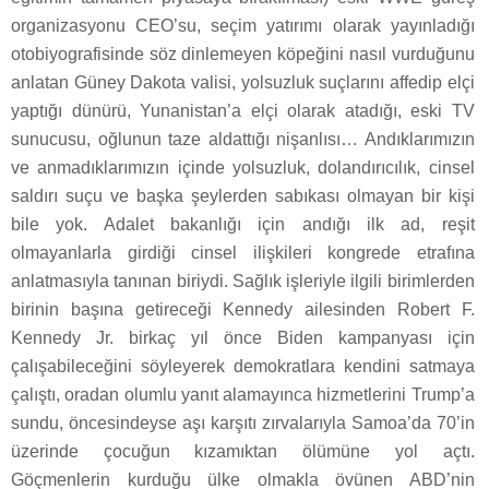
organizasyonu CEO’su, seçim yatırımı olarak yayınladığı
otobiyografisinde söz dinlemeyen köpeğini nasıl vurduğunu
anlatan Güney Dakota valisi, yolsuzluk suçlarını affedip elçi
yaptığı dünürü, Yunanistan’a elçi olarak atadığı, eski TV
sunucusu, oğlunun taze aldattığı nişanlısı… Andıklarımızın
ve anmadıklarımızın içinde yolsuzluk, dolandırıcılık, cinsel
saldırı suçu ve başka şeylerden sabıkası olmayan bir kişi
bile yok. Adalet bakanlığı için andığı ilk ad, reşit
olmayanlarla girdiği cinsel ilişkileri kongrede etrafına
anlatmasıyla tanınan biriydi. Sağlık işleriyle ilgili birimlerden
birinin başına getireceği Kennedy ailesinden Robert F.
Kennedy Jr. birkaç yıl önce Biden kampanyası için
çalışabileceğini söyleyerek demokratlara kendini satmaya
çalıştı, oradan olumlu yanıt alamayınca hizmetlerini Trump’a
sundu, öncesindeyse aşı karşıtı zırvalarıyla Samoa’da 70’in
üzerinde çocuğun kızamıktan ölümüne yol açtı.
Göçmenlerin kurduğu ülke olmakla övünen ABD’nin