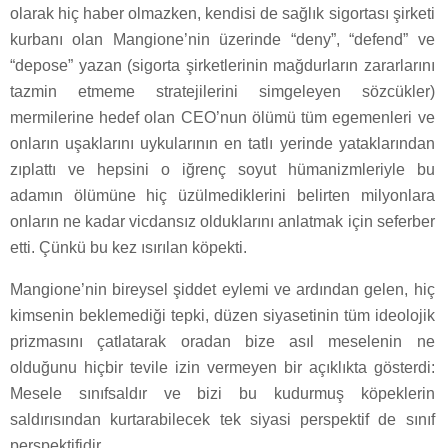
olarak hiç haber olmazken, kendisi de sağlık sigortası şirketi
kurbanı olan Mangione’nin üzerinde “deny”, “defend” ve
“depose” yazan (sigorta şirketlerinin mağdurların zararlarını
tazmin etmeme stratejilerini simgeleyen sözcükler)
mermilerine hedef olan CEO’nun ölümü tüm egemenleri ve
onların uşaklarını uykularının en tatlı yerinde yataklarından
zıplattı ve hepsini o iğrenç soyut hümanizmleriyle bu
adamın ölümüne hiç üzülmediklerini belirten milyonlara
onların ne kadar vicdansız olduklarını anlatmak için seferber
etti. Çünkü bu kez ısırılan köpekti.
Mangione’nin bireysel şiddet eylemi ve ardından gelen, hiç
kimsenin beklemediği tepki, düzen siyasetinin tüm ideolojik
prizmasını çatlatarak oradan bize asıl meselenin ne
olduğunu hiçbir tevile izin vermeyen bir açıklıkta gösterdi:
Mesele sınıfsaldır ve bizi bu kudurmuş köpeklerin
saldırısından kurtarabilecek tek siyasi perspektif de sınıf
perspektifidir.