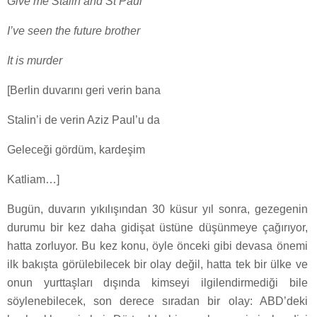
Give me Stalin and St Paul
I
’ve seen the future brother
It is murder
[Berlin duvarını geri verin bana
Stalin’i de verin Aziz Paul’u da
Geleceği gördüm, kardeşim
Katliam…]
Bugün, duvarın yıkılışından 30 küsur yıl sonra, gezegenin
durumu bir kez daha gidişat üstüne düşünmeye çağırıyor,
hatta zorluyor. Bu kez konu, öyle önceki gibi devasa önemi
ilk bakışta görülebilecek bir olay değil, hatta tek bir ülke ve
onun yurttaşları dışında kimseyi ilgilendirmediği bile
söylenebilecek, son derece sıradan bir olay: ABD’deki