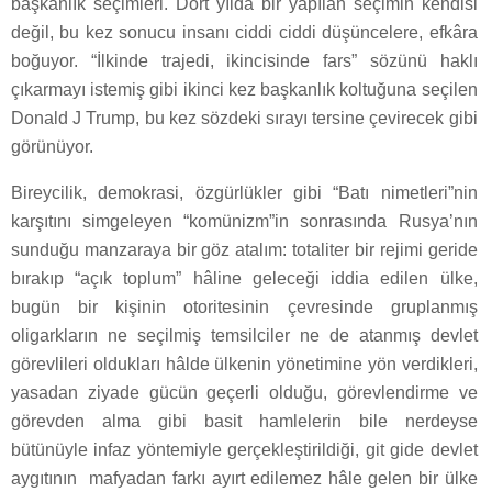
başkanlık seçimleri. Dört yılda bir yapılan seçimin kendisi
değil, bu kez sonucu insanı ciddi ciddi düşüncelere, efkâra
boğuyor. “İlkinde trajedi, ikincisinde fars” sözünü haklı
çıkarmayı istemiş gibi ikinci kez başkanlık koltuğuna seçilen
Donald J Trump, bu kez sözdeki sırayı tersine çevirecek gibi
görünüyor.
Bireycilik, demokrasi, özgürlükler gibi “Batı nimetleri”nin
karşıtını simgeleyen “komünizm”in sonrasında Rusya’nın
sunduğu manzaraya bir göz atalım: totaliter bir rejimi geride
bırakıp “açık toplum” hâline geleceği iddia edilen ülke,
bugün bir kişinin otoritesinin çevresinde gruplanmış
oligarkların ne seçilmiş temsilciler ne de atanmış devlet
görevlileri oldukları hâlde ülkenin yönetimine yön verdikleri,
yasadan ziyade gücün geçerli olduğu, görevlendirme ve
görevden alma gibi basit hamlelerin bile nerdeyse
bütünüyle infaz yöntemiyle gerçekleştirildiği, git gide devlet
aygıtının mafyadan farkı ayırt edilemez hâle gelen bir ülke