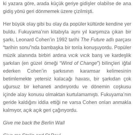
ki yazara göre, arada küçük geriye gidişler olabilse de ana
gidiş yönü geri dönmemek üzere çizilmişti.
Her büyük olay gibi bu olay da popüler kültürde kendine yer
buldu. Fukuyama’nın kitabıyla aynı yıl karşımıza çıkan bir
şarkı, Leonard Cohen’in 1992 tarihi
The Future
adlı parçası
“tarihin sonu”nda bambaşka bir tonla konuşuyordu. Popüler
müzik alanında birbiri ardına vıcık vıcık barış ve kardeşlik
şarkıları (en güzel örneği “
Wind of Change
”) bilinçleri iğfal
ederken Cohen’in şarkısının karamsar kelimesinin
betimlemekte yetersiz kalacağı havası, bir şarkıdan çok
uğursuz bir kehaneti andırıyordu ve dönemin coşkusu
içinde alay konusu olmaktan kurtulamamıştı. Fukuyama’nın
geride kaldığını iddia ettiği ne varsa Cohen onları anmakla
kalmıyor, açık açık geri çağırıyordu.
Give me back the Berlin Wall