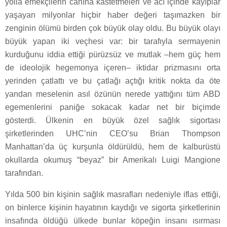
yolla emekçilerin canına kastetmeleri ve acı içinde kayıplar
yaşayan milyonlar hiçbir haber değeri taşımazken bir
zenginin ölümü birden çok büyük olay oldu. Bu büyük olayı
büyük yapan iki veçhesi var: bir tarafıyla sermayenin
kurduğunu iddia ettiği pürüzsüz ve mutlak –hem güç hem
de ideolojik hegemonya içeren– iktidar prizmasını orta
yerinden çatlattı ve bu çatlağı açtığı kritik nokta da öte
yandan meselenin asıl özünün nerede yattığını tüm ABD
egemenlerini paniğe sokacak kadar net bir biçimde
gösterdi. Ülkenin en büyük özel sağlık sigortası
şirketlerinden UHC’nin CEO’su Brian Thompson
Manhattan’da üç kurşunla öldürüldü, hem de kalburüstü
okullarda okumuş “beyaz” bir Amerikalı Luigi Mangione
tarafından.
Yılda 500 bin kişinin sağlık masrafları nedeniyle iflas ettiği,
on binlerce kişinin hayatının kaydığı ve sigorta şirketlerinin
insafında öldüğü ülkede bunlar köpeğin insanı ısırması