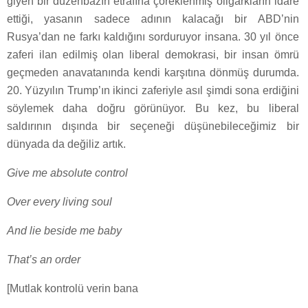
giyen bir düzenbazın etrafına çöreklenmiş oligarkların idare
ettiği, yasanın sadece adının kalacağı bir ABD’nin
Rusya’dan ne farkı kaldığını sorduruyor insana. 30 yıl önce
zaferi ilan edilmiş olan liberal demokrasi, bir insan ömrü
geçmeden anavatanında kendi karşıtına dönmüş durumda.
20. Yüzyılın Trump’ın ikinci zaferiyle asıl şimdi sona erdiğini
söylemek daha doğru görünüyor. Bu kez, bu liberal
saldırının dışında bir seçeneği düşünebileceğimiz bir
dünyada da değiliz artık.
Give me absolute control
Over every living soul
And lie beside me baby
That’s an order
[Mutlak kontrolü verin bana