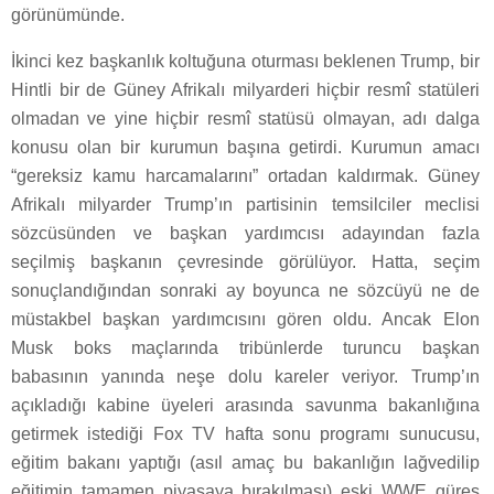
görünümünde.
İkinci kez başkanlık koltuğuna oturması beklenen Trump, bir
Hintli bir de Güney Afrikalı milyarderi hiçbir resmî statüleri
olmadan ve yine hiçbir resmî statüsü olmayan, adı dalga
konusu olan bir kurumun başına getirdi. Kurumun amacı
“gereksiz kamu harcamalarını” ortadan kaldırmak. Güney
Afrikalı milyarder Trump’ın partisinin temsilciler meclisi
sözcüsünden ve başkan yardımcısı adayından fazla
seçilmiş başkanın çevresinde görülüyor. Hatta, seçim
sonuçlandığından sonraki ay boyunca ne sözcüyü ne de
müstakbel başkan yardımcısını gören oldu. Ancak Elon
Musk boks maçlarında tribünlerde turuncu başkan
babasının yanında neşe dolu kareler veriyor. Trump’ın
açıkladığı kabine üyeleri arasında savunma bakanlığına
getirmek istediği Fox TV hafta sonu programı sunucusu,
eğitim bakanı yaptığı (asıl amaç bu bakanlığın lağvedilip
eğitimin tamamen piyasaya bırakılması) eski WWE güreş