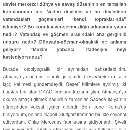
devlet merkezci dünya ve savaş düzeninin en tartışılan
konularından biri. Neden devletler ve bu devletlerin
vatandaşları göçmenleri “kendi topraklarında”
istemiyor? Bu konuksever-sevmezliğin arkasında yatan
nedir? Vatandaş ve göçmen arasındaki ana gerginlik
unsuru nedir? Dünyada-göçmen-olmaklık ne anlama
geliyor? “Mukim yabancı” ifadesiyle neyi
kastediyorsunuz?
Burada otobiyografik bir ayrıntıdan bahsedebilirim.
Almanya’ya öğrenci olarak gittiğimde
Gastarbeiter
(misafir
işçi) kelimesi gündemdeydi. Beşerî bilimlere ayrılmış iki
burstan biri olan DAAD bursunu kazanmıştım. Almanya’ya
okuma amaçlı gitmek nadirdi o zamanlar. Sadece İtalya’nın
güneyinden yoksul işçiler giderdi. Ben trene Roma’da
biniyordum, onlarla Napoli-Stuttgart treninde birlikte seyahat
ediyordum. Onlar Mercedes fabrikasına gidiyorlardı. Şiveli
konuşuyorlardı. Bırakın Almancayı onlar için İtalyanca bile