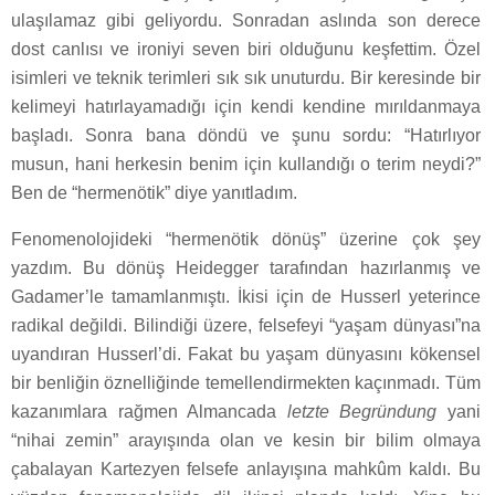
ulaşılamaz gibi geliyordu. Sonradan aslında son derece
dost canlısı ve ironiyi seven biri olduğunu keşfettim. Özel
isimleri ve teknik terimleri sık sık unuturdu. Bir keresinde bir
kelimeyi hatırlayamadığı için kendi kendine mırıldanmaya
başladı. Sonra bana döndü ve şunu sordu: “Hatırlıyor
musun, hani herkesin benim için kullandığı o terim neydi?”
Ben de “hermenötik” diye yanıtladım.
Fenomenolojideki “hermenötik dönüş” üzerine çok şey
yazdım. Bu dönüş Heidegger tarafından hazırlanmış ve
Gadamer’le tamamlanmıştı. İkisi için de Husserl yeterince
radikal değildi. Bilindiği üzere, felsefeyi “yaşam dünyası”na
uyandıran Husserl’di. Fakat bu yaşam dünyasını kökensel
bir benliğin öznelliğinde temellendirmekten kaçınmadı. Tüm
kazanımlara rağmen Almancada
letzte Begründung
yani
“nihai zemin” arayışında olan ve kesin bir bilim olmaya
çabalayan Kartezyen felsefe anlayışına mahkûm kaldı. Bu