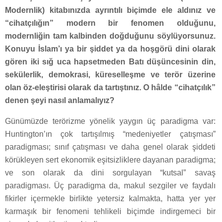
Modernlik) kitabınızda ayrıntılı biçimde ele aldınız ve
“cihatçılığın” modern bir fenomen olduğunu,
modernliğin tam kalbinden doğduğunu söylüyorsunuz.
Konuyu İslam’ı ya bir şiddet ya da hoşgörü dini olarak
gören iki sığ uca hapsetmeden Batı düşüncesinin din,
sekülerlik, demokrasi, küreselleşme ve terör üzerine
olan öz-eleştirisi olarak da tartıştınız. O hâlde “cihatçılık”
denen şeyi nasıl anlamalıyız?
Günümüzde terörizme yönelik yaygın üç paradigma var:
Huntington’ın çok tartışılmış “medeniyetler çatışması”
paradigması; sınıf çatışması ve daha genel olarak şiddeti
körükleyen sert ekonomik eşitsizliklere dayanan paradigma;
ve son olarak da dini sorgulayan “kutsal” savaş
paradigması. Üç paradigma da, makul sezgiler ve faydalı
fikirler içermekle birlikte yetersiz kalmakta, hatta yer yer
karmaşık bir fenomeni tehlikeli biçimde indirgemeci bir