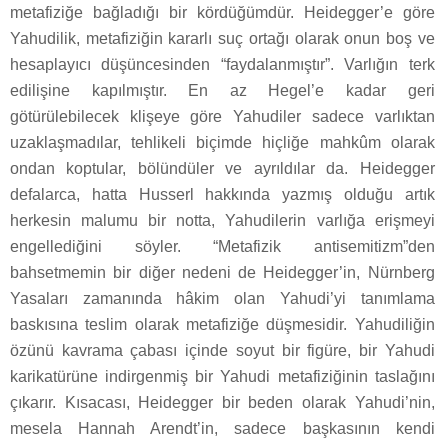
metafiziğe bağladığı bir kördüğümdür. Heidegger’e göre
Yahudilik, metafiziğin kararlı suç ortağı olarak onun boş ve
hesaplayıcı düşüncesinden “faydalanmıştır”. Varlığın terk
edilişine kapılmıştır. En az Hegel’e kadar geri
götürülebilecek klişeye göre Yahudiler sadece varlıktan
uzaklaşmadılar, tehlikeli biçimde hiçliğe mahkûm olarak
ondan koptular, bölündüler ve ayrıldılar da. Heidegger
defalarca, hatta Husserl hakkında yazmış olduğu artık
herkesin malumu bir notta, Yahudilerin varlığa erişmeyi
engellediğini söyler. “Metafizik antisemitizm”den
bahsetmemin bir diğer nedeni de Heidegger’in, Nürnberg
Yasaları zamanında hâkim olan Yahudi’yi tanımlama
baskısına teslim olarak metafiziğe düşmesidir. Yahudiliğin
özünü kavrama çabası içinde soyut bir figüre, bir Yahudi
karikatürüne indirgenmiş bir Yahudi metafiziğinin taslağını
çıkarır. Kısacası, Heidegger bir beden olarak Yahudi’nin,
mesela Hannah Arendt’in, sadece başkasının kendi