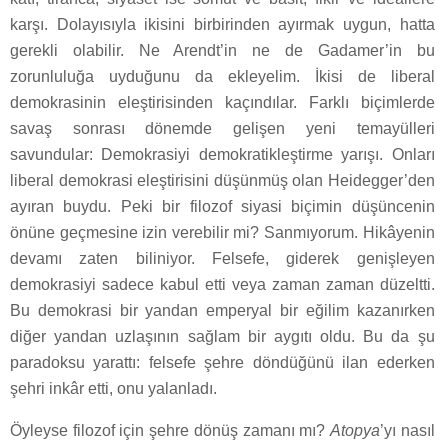
karşı. Dolayısıyla ikisini birbirinden ayırmak uygun, hatta
gerekli olabilir. Ne Arendt’in ne de Gadamer’in bu
zorunluluğa uyduğunu da ekleyelim. İkisi de liberal
demokrasinin eleştirisinden kaçındılar. Farklı biçimlerde
savaş sonrası dönemde gelişen yeni temayülleri
savundular: Demokrasiyi demokratikleştirme yarışı. Onları
liberal demokrasi eleştirisini düşünmüş olan Heidegger’den
ayıran buydu. Peki bir filozof siyasi biçimin düşüncenin
önüne geçmesine izin verebilir mi? Sanmıyorum. Hikâyenin
devamı zaten biliniyor. Felsefe, giderek genişleyen
demokrasiyi sadece kabul etti veya zaman zaman düzeltti.
Bu demokrasi bir yandan emperyal bir eğilim kazanırken
diğer yandan uzlaşının sağlam bir aygıtı oldu. Bu da şu
paradoksu yarattı: felsefe şehre döndüğünü ilan ederken
şehri inkâr etti, onu yalanladı.
Öyleyse filozof için şehre dönüş zamanı mı?
Atopya
’yı nasıl