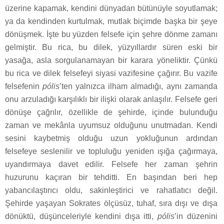
üzerine kapamak, kendini dünyadan bütünüyle soyutlamak;
ya da kendinden kurtulmak, mutlak biçimde başka bir şeye
dönüşmek. İşte bu yüzden felsefe için şehre dönme zamanı
gelmiştir. Bu rica, bu dilek, yüzyıllardır süren eski bir
yasağa, asla sorgulanamayan bir karara yöneliktir. Çünkü
bu rica ve dilek felsefeyi siyasi vazifesine çağırır. Bu vazife
felsefenin
pólis
’ten yalnızca ilham almadığı, aynı zamanda
onu arzuladığı karşılıklı bir ilişki olarak anlaşılır. Felsefe geri
dönüşe çağrılır, özellikle de şehirde, içinde bulunduğu
zaman ve mekânla uyumsuz olduğunu unutmadan. Kendi
sesini kaybetmiş olduğu uzun yokluğunun ardından
felsefeye seslenilir ve topluluğu yeniden ışığa çağırmaya,
uyandırmaya davet edilir. Felsefe her zaman şehrin
huzurunu kaçıran bir tehditti. En başından beri hep
yabancılaştırıcı oldu, sakinleştirici ve rahatlatıcı değil.
Şehirde yaşayan Sokrates ölçüsüz, tuhaf, sıra dışı ve dışa
dönüktü, düşünceleriyle kendini dışa itti,
pólis
’in düzenini