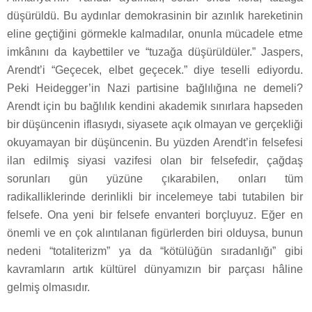
düşürüldü. Bu aydınlar demokrasinin bir azınlık hareketinin
eline geçtiğini görmekle kalmadılar, onunla mücadele etme
imkânını da kaybettiler ve “tuzağa düşürüldüler.” Jaspers,
Arendt’i “Geçecek, elbet geçecek.” diye teselli ediyordu.
Peki Heidegger’in Nazi partisine bağlılığına ne demeli?
Arendt için bu bağlılık kendini akademik sınırlara hapseden
bir düşüncenin iflasıydı, siyasete açık olmayan ve gerçekliği
okuyamayan bir düşüncenin. Bu yüzden Arendt’in felsefesi
ilan edilmiş siyasi vazifesi olan bir felsefedir, çağdaş
sorunları gün yüzüne çıkarabilen, onları tüm
radikalliklerinde derinlikli bir incelemeye tabi tutabilen bir
felsefe. Ona yeni bir felsefe envanteri borçluyuz. Eğer en
önemli ve en çok alıntılanan figürlerden biri olduysa, bunun
nedeni “totaliterizm” ya da “kötülüğün sıradanlığı” gibi
kavramların artık kültürel dünyamızın bir parçası hâline
gelmiş olmasıdır.