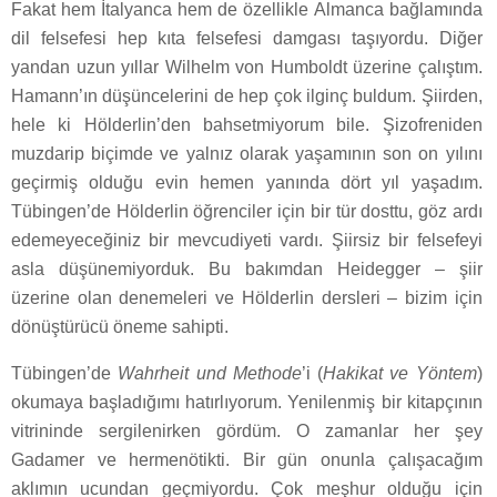
Fakat hem İtalyanca hem de özellikle Almanca bağlamında
dil felsefesi hep kıta felsefesi damgası taşıyordu. Diğer
yandan uzun yıllar Wilhelm von Humboldt üzerine çalıştım.
Hamann’ın düşüncelerini de hep çok ilginç buldum. Şiirden,
hele ki Hölderlin’den bahsetmiyorum bile. Şizofreniden
muzdarip biçimde ve yalnız olarak yaşamının son on yılını
geçirmiş olduğu evin hemen yanında dört yıl yaşadım.
Tübingen’de Hölderlin öğrenciler için bir tür dosttu, göz ardı
edemeyeceğiniz bir mevcudiyeti vardı. Şiirsiz bir felsefeyi
asla düşünemiyorduk. Bu bakımdan Heidegger – şiir
üzerine olan denemeleri ve Hölderlin dersleri – bizim için
dönüştürücü öneme sahipti.
Tübingen’de
Wahrheit und Methode
’i (
Hakikat ve Yöntem
)
okumaya başladığımı hatırlıyorum. Yenilenmiş bir kitapçının
vitrininde sergilenirken gördüm. O zamanlar her şey
Gadamer ve hermenötikti. Bir gün onunla çalışacağım
aklımın ucundan geçmiyordu. Çok meşhur olduğu için