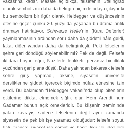
vakası”na kadar. Mesafe açıldıkça, felsefenin Stalingrad
olarak sembolizmi daha da belirgin biçimde ortaya çıkıyor ki
bu sembolizm bir figür olarak Heidegger ve düşüncesinin
ötesine geçer çünkü 20. yüzyılda yaşanan bu drama antik
dramayı hatırlatıyor.
Schwarze Hefte
’nin (Kara Defterler)
yayınlanmasının ardından soru daha da şiddetli hâle geldi,
fakat diğer yandan daha da belirginleşti. Peki felsefenin
şehre geri döndüğü söylenebilir mi? Pek de değil. Felsefe
iktidara boyun eğdi, Nazilerle tehlikeli, pervasız bir ittifak
yüzünden geri plana düştü. Daha yakından bakarsak felsefe
şehre giriş yapmadı, aksine, siyasetin üniversite
dersliklerine şiddet içerecek biçimde nüfuz etmesine izin
verdi. Bu bakımdan “Heidegger vakası”nda olup bitenlerin
etkilerine dikkat etmemek sığlık olur. Hem Arendt hem
Gadamer bunun açık örnekleridir. Bu klişenin zemininde
yatan kavrayış sadece felsefenin değil aynı zamanda
siyasetin de pek bir işe yaramaz olduğudur: felsefe soyut,
katı, tiranca; siyaset ise somut ve basit, fikir ve ideallere