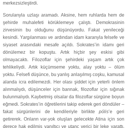
merkezsizleştirdi.
Sorularıyla uzlaşı aramadı. Aksine, hem ruhlarda hem de
şehirde muhalefeti körüklemeye çalıştı. Demokrasinin
zirvesinin bu olduğunu düşünüyordu. Fakat yenileceği
kesindi. Yargılanması ve ardından idam kararıyla felsefe ve
siyaset arasındaki mesafe açıldı. Sokrates’in idamı geri
dönülemez bir kopuştu. Artık hiçbir şey eskisi gibi
olmayacaktı. Filozoflar için şehirdeki yaşam artık çok
tehlikeliydi. Artık küçümseme yoktu, alay yoktu – ölüm
yoktu. Felsefi düşünce, bu yanlış anlaşılmış coşku, kamusal
alanda icra edilemezdi. Her olası şiddet için yeterli önlem
alınmalıydı, düşünceler için barınak, filozoflar için sığınak
bulunmalıydı. Kaybetmiş olsalar da filozoflar sürgüne boyun
eğmedi. Sokrates’in öğretilerini takip ederek geri döndüler –
fakat sürgünlerini de kendileriyle birlikte
pólis
’e geri
getirerek. Onların var-yok oluşları gelecekte Atina için son
derece hak edilmiş yanıltıcı ve utanç verici bir leke yarattı.