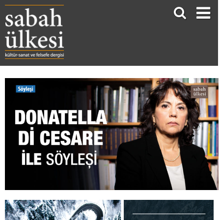
DONATELLA DI CESARE İLE SÖYLEŞİ: ŞEHRE DÖNEN FELSEFE