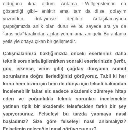
olduğuna ikna oldum. Anlama –Wittgenstein’ın da
gösterdiği gibi– anlıktır ama, tam da dilsel dolayım
yüzünden, dolayımsız değildir. Anlaşılamayana
çarptığımızda anlık olan durur ve bu sayede ara ya da
“arasında” tarafından açılan yorumlama anı gelir. Bu anlama
yetisiyle ortaya çıkan bir gelişmedir.
Çalışmalarınıza baktığımızda önceki eserleriniz daha
teknik sorunlarla ilgilenirken sonraki eserlerinizde (terör,
göç, işkence, virüs gibi) çağdaş dünyanın somut
sorunlarına doğru ilerlediğinizi görüyoruz. Tabii ki her
konu hem bizim için hem de dünya için felsefi bakımdan
incelenebilir fakat siz sadece akademik zümreye hitap
eden ve çoğunlukla teknik sorunları incelemekle
yetinen tipik bir akademik felsefeciden farklı bir şey
yapıyorsunuz. Felsefeyi bu tarzda yapmaya nasıl
başladınız? Size göre felsefeyi nasıl anlamalıyız?
Felsefenin geleceğini nasıl görüyorsunuz?