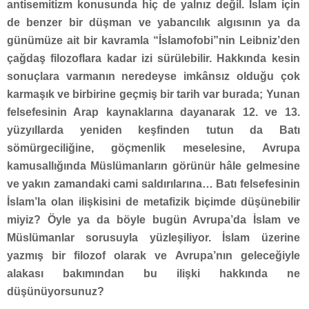
antisemitizm konusunda hiç de yalnız değil. İslam için
de benzer bir düşman ve yabancılık algısının ya da
günümüze ait bir kavramla “İslamofobi”nin Leibniz’den
çağdaş filozoflara kadar izi sürülebilir. Hakkında kesin
sonuçlara varmanın neredeyse imkânsız olduğu çok
karmaşık ve birbirine geçmiş bir tarih var burada; Yunan
felsefesinin Arap kaynaklarına dayanarak 12. ve 13.
yüzyıllarda yeniden keşfinden tutun da Batı
sömürgeciliğine, göçmenlik meselesine, Avrupa
kamusallığında Müslümanların görünür hâle gelmesine
ve yakın zamandaki cami saldırılarına… Batı felsefesinin
İslam’la olan ilişkisini de metafizik biçimde düşünebilir
miyiz? Öyle ya da böyle bugün Avrupa’da İslam ve
Müslümanlar sorusuyla yüzleşiliyor. İslam üzerine
yazmış bir filozof olarak ve Avrupa’nın geleceğiyle
alakası bakımından bu ilişki hakkında ne
düşünüyorsunuz?