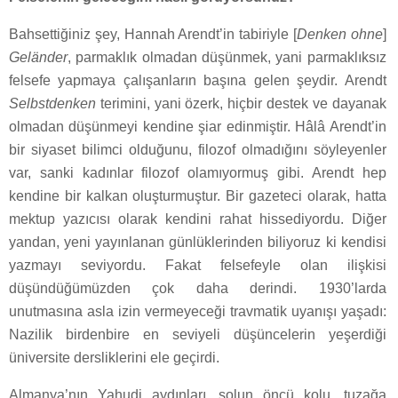
Bahsettiğiniz şey, Hannah Arendt’in tabiriyle [
Denken ohne
]
Geländer
, parmaklık olmadan düşünmek, yani parmaklıksız
felsefe yapmaya çalışanların başına gelen şeydir. Arendt
Selbstdenken
terimini, yani özerk, hiçbir destek ve dayanak
olmadan düşünmeyi kendine şiar edinmiştir. Hâlâ Arendt’in
bir siyaset bilimci olduğunu, filozof olmadığını söyleyenler
var, sanki kadınlar filozof olamıyormuş gibi. Arendt hep
kendine bir kalkan oluşturmuştur. Bir gazeteci olarak, hatta
mektup yazıcısı olarak kendini rahat hissediyordu. Diğer
yandan, yeni yayınlanan günlüklerinden biliyoruz ki kendisi
yazmayı seviyordu. Fakat felsefeyle olan ilişkisi
düşündüğümüzden çok daha derindi. 1930’larda
unutmasına asla izin vermeyeceği travmatik uyanışı yaşadı:
Nazilik birdenbire en seviyeli düşüncelerin yeşerdiği
üniversite dersliklerini ele geçirdi.
Almanya’nın Yahudi aydınları, solun öncü kolu, tuzağa