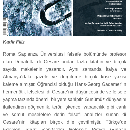
Kadir Filiz
Roma Sapienza Üniversitesi felsefe bölümünde profesör
olan Donatella di Cesare ondan fazla kitabın ve birçok
sayıda makalenin yazarıdır. Aynı zamanda İtalya ve
Almanya’daki gazete ve dergilerde birçok köşe yazısı
kaleme almıştır. Öğrencisi olduğu Hans-Georg Gadamer’in
hermenötik felsefesi, di Cesare’nin düşüncesinde ve felsefe
yapma tarzında önemli bir yere sahiptir. Günümüz dünyasını
ilgilendiren göçmenlik, terör, işkence, yabancılık gibi canlı
ve somut meselelere derin felsefi analizler sunan di
Cesare’nin kitapları birçok dile çevrilmiştir. Türkçe’de
Egemen Virüs: Kapitalizm Nefessiz Bırakır
(Pinhan