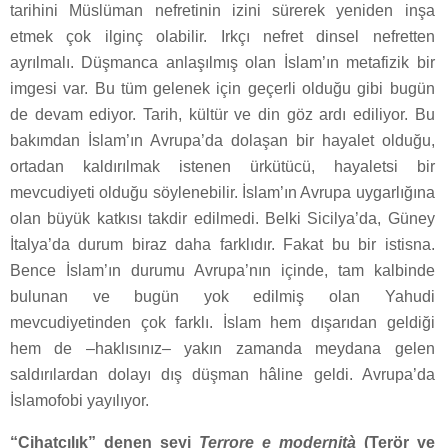
tarihini Müslüman nefretinin izini sürerek yeniden inşa
etmek çok ilginç olabilir. Irkçı nefret dinsel nefretten
ayrılmalı. Düşmanca anlaşılmış olan İslam’ın metafizik bir
imgesi var. Bu tüm gelenek için geçerli olduğu gibi bugün
de devam ediyor. Tarih, kültür ve din göz ardı ediliyor. Bu
bakımdan İslam’ın Avrupa’da dolaşan bir hayalet olduğu,
ortadan kaldırılmak istenen ürkütücü, hayaletsi bir
mevcudiyeti olduğu söylenebilir. İslam’ın Avrupa uygarlığına
olan büyük katkısı takdir edilmedi. Belki Sicilya’da, Güney
İtalya’da durum biraz daha farklıdır. Fakat bu bir istisna.
Bence İslam’ın durumu Avrupa’nın içinde, tam kalbinde
bulunan ve bugün yok edilmiş olan Yahudi
mevcudiyetinden çok farklı. İslam hem dışarıdan geldiği
hem de –haklısınız– yakın zamanda meydana gelen
saldırılardan dolayı dış düşman hâline geldi. Avrupa’da
İslamofobi yayılıyor.
“Cihatçılık” denen şeyi
Terrore e modernità
(Terör ve