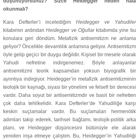
düşünüyorsunuz? Sizce Heidegger neden hâlâ
okunmalı?
Kara Defterler’i incelediğim
Heidegger ve Yahudiler
kitabımın ardından
Heidegger ve Oğullar
kitabımda yine bu
konulara geri döndüm. Metafizik antisemitizm ne anlama
geliyor? Öncelikle devamlılık anlamına geliyor. Antisemitizm
öyle gelip geçici bir duygu değildir. Kişisel bir mesele olarak
Yahudi nefretine indirgenemez. Böyle anlayanlar
antisemitizmi teorik kapsamdan yoksun biyografik bir
ayrıntıya indirgiyor. Heidegger’in metafizik antisemitizminin
teolojik bir kaynağı, siyasi bir yönelimi ve felsefi bir derecesi
vardır. Daha soyut bir antisemitizmdir ve basit bir nefretten
çok daha tehlikelidir. Kara Defterler’de Yahudiliğe karşı
keskin suçlamalar vardır. Bu suçlamaları hermenötik
adımları takip ederek, tarihsel bağlamı, teolojik-politik arka
planı, ve Heidegger düşüncesini bütünüyle ele alarak
yeniden inşa etmeye çalıştım. Bu, Heidegger’in Yahudiliği