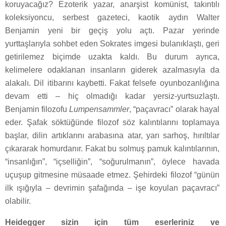
koruyacağız? Ezoterik yazar, anarşist komünist, takıntılı
koleksiyoncu, serbest gazeteci, kaotik aydın Walter
Benjamin yeni bir geçiş yolu açtı. Pazar yerinde
yurttaşlarıyla sohbet eden Sokrates imgesi bulanıklaştı, geri
getirilemez biçimde uzakta kaldı. Bu durum ayrıca,
kelimelere odaklanan insanların giderek azalmasıyla da
alakalı. Dil itibarını kaybetti. Fakat felsefe oyunbozanlığına
devam etti – hiç olmadığı kadar yersiz-yurtsuzlaştı.
Benjamin filozofu
Lumpensammler
, “paçavracı” olarak hayal
eder. Şafak söktüğünde filozof söz kalıntılarını toplamaya
başlar, dilin artıklarını arabasına atar, yarı sarhoş, hırıltılar
çıkararak homurdanır. Fakat bu solmuş pamuk kalıntılarının,
“insanlığın”, “içselliğin”, “soğurulmanın”, öylece havada
uçuşup gitmesine müsaade etmez. Şehirdeki filozof “günün
ilk ışığıyla – devrimin şafağında – işe koyulan paçavracı”
olabilir.
Heidegger sizin için tüm eserleriniz ve