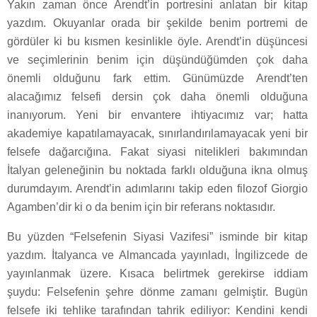
Yakın zaman önce Arendt’in portresini anlatan bir kitap
yazdım. Okuyanlar orada bir şekilde benim portremi de
gördüler ki bu kısmen kesinlikle öyle. Arendt’in düşüncesi
ve seçimlerinin benim için düşündüğümden çok daha
önemli olduğunu fark ettim. Günümüzde Arendt’ten
alacağımız felsefi dersin çok daha önemli olduğuna
inanıyorum. Yeni bir envantere ihtiyacımız var; hatta
akademiye kapatılamayacak, sınırlandırılamayacak yeni bir
felsefe dağarcığına. Fakat siyasi nitelikleri bakımından
İtalyan geleneğinin bu noktada farklı olduğuna ikna olmuş
durumdayım. Arendt’in adımlarını takip eden filozof Giorgio
Agamben’dir ki o da benim için bir referans noktasıdır.
Bu yüzden “Felsefenin Siyasi Vazifesi” isminde bir kitap
yazdım. İtalyanca ve Almancada yayınladı, İngilizcede de
yayınlanmak üzere. Kısaca belirtmek gerekirse iddiam
şuydu: Felsefenin şehre dönme zamanı gelmiştir. Bugün
felsefe iki tehlike tarafından tahrik ediliyor: Kendini kendi