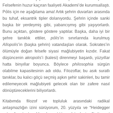
Felsefenin huzur kaçıran faaliyeti Akademi’de kurumsallaştı.
Pólis için ne aşağılama ama! Artık şehrin duvarları arasında
bu tuhaf, eksantrik tipler dolanıyordu. Şehrin içinde sanki
başka bir yerdeymiş gibi, yabancıymış gibi yaşıyorlardı.
Bunu açıktan, göstere göstere yaptılar. Başka, daha iyi bir
şehre tanıklık ettiler,
pólis
’in sınırlarında kurulmuş
Allopolis
’in (başka şehrin) vatandaşları olarak. Sokrates’in
ölümüyle doğan felsefe siyasi mağlubiyetin kızıdır. Fakat
düşüncenin
akropolis
’i (kalesi) direnmeyi başardı, yüzyıllar
hatta binyıllar boyunca. Böylece
philosophia
sürgün
olabilme kapasitesinin adı oldu. Filozoflar, bu asık suratlı
tanıklar, bu kalıcı göçü seçmiş aşkın şehir sakinleri, bu tamir
edilemeyecek mağlubiyeti gelecek olan bir zafere nasıl
dönüştüreceklerini biliyorlardı.
Kitabımda filozof ve topluluk arasındaki radikal
anlaşmazlığın izini sürüyorum, 20. yüzyıla ve “Heidegger