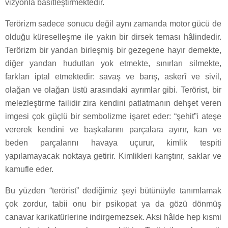
vizyonla basitleştirmektedir.
Terörizm sadece sonucu değil aynı zamanda motor gücü de
olduğu küreselleşme ile yakın bir dirsek teması hâlindedir.
Terörizm bir yandan birleşmiş bir gezegene hayır demekte,
diğer yandan hudutları yok etmekte, sınırları silmekte,
farkları iptal etmektedir: savaş ve barış, askerî ve sivil,
olağan ve olağan üstü arasındaki ayrımlar gibi. Terörist, bir
melezleştirme failidir zira kendini patlatmanın dehşet veren
imgesi çok güçlü bir sembolizme işaret eder: “şehit”i ateşe
vererek kendini ve başkalarını parçalara ayırır, kan ve
beden parçalarını havaya uçurur, kimlik tespiti
yapılamayacak noktaya getirir. Kimlikleri karıştırır, saklar ve
kamufle eder.
Bu yüzden “terörist” dediğimiz şeyi bütünüyle tanımlamak
çok zordur, tabii onu bir psikopat ya da gözü dönmüş
canavar karikatürlerine indirgemezsek. Aksi hâlde hep kısmi