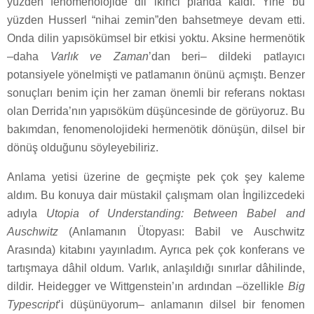
yüzden fenomenolojide dil ikinci planda kaldı. Yine bu
yüzden Husserl “nihai zemin”den bahsetmeye devam etti.
Onda dilin yapısökümsel bir etkisi yoktu. Aksine hermenötik
–daha
Varlık ve Zaman
’dan beri– dildeki patlayıcı
potansiyele yönelmişti ve patlamanın önünü açmıştı. Benzer
sonuçları benim için her zaman önemli bir referans noktası
olan Derrida’nın yapısöküm düşüncesinde de görüyoruz. Bu
bakımdan, fenomenolojideki hermenötik dönüşün, dilsel bir
dönüş olduğunu söyleyebiliriz.
Anlama yetisi üzerine de geçmişte pek çok şey kaleme
aldım. Bu konuya dair müstakil çalışmam olan İngilizcedeki
adıyla
Utopia of Understanding: Between Babel and
Auschwitz
(Anlamanın Ütopyası: Babil ve Auschwitz
Arasında) kitabını yayınladım. Ayrıca pek çok konferans ve
tartışmaya dâhil oldum. Varlık, anlaşıldığı sınırlar dâhilinde,
dildir. Heidegger ve Wittgenstein’ın ardından –özellikle
Big
Typescript
’i düşünüyorum– anlamanın dilsel bir fenomen