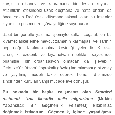
karşısına efsanevi ve kahramansı bir destan koyarlar.
Atlantik’in ötesindeki uzak düşmana ve hatta ondan da
önce Yakın Doğu’daki düşmana takıntılı olan bu insanlar
kıyametin postmodern şövalyeliğine soyunurlar.
Basit bir gönüllü yazılma işlemiyle safları çoğalabilen bu
kıyamet askerlerine mevcut zamanın karmaşası ve Tarihin
hep doğru tarafında olma kesinliği yeterlidir. Küresel
cihatçılık, ezoterik ve kıyametvari nitelikleri sayesinde,
piramitsel bir organizasyon olmadan da işleyebilir.
Deleuze’ün “rizom” (toprakaltı gövde) tanımlaması gibi yatay
ve yayılmış modeli takip ederek hemen dibimizde
zincirinden kurtulan vahşi mücadeleye dönüşür.
Bu noktada bir başka çalışmanız olan
Stranieri
residenti: Una filosofia della migrazione
(Mukim
Yabancılar: Bir Göçmenlik Felsefesi) kitabınıza
değinmek istiyorum. Göçmenlik, içinde yaşadığımız