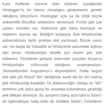
Kara Defterler üzerine olan kitabımı yazdığımda
Heidegger’in bir istisna olmadığını göstermenin gerekli
olduğunu biliyordum. Heidegger açık ya da örtük birçok
antisemitik filozoflar silsilesinin devamıydı. Fichte gibi çok
çarpıcı örnekler var, Nietzsche gibi daha karmaşık ve
müphem olanlar da. Bildiğim kadarıyla Batı felsefesinde
antisemitizmin tarihi şimdiye dek yazılmadı. Birçok sorun
var –en başta da Yahudilik ve Hristiyanlık arasındaki ilişkiye
dair sorun. Hristiyanlığın felsefe için önemi göz ardı
edilemez. Felsefenin gelişimi sürecinde yüzyıllar boyunca
Hristiyanlığın nüfuzunda olduğunu unutmamalıyız.
Skolastiklerden Augustinus’u düşünebiliriz. Hatta bugün
bile pek çok filozof “din” dediğinde sanki tek bir din varmış
gibi Hristiyanlığı kasteder. Üç tektanrıcılığın olduğu ve “din”
teriminin çok daha geniş bir anlamda kullanılması gerektiği
pek dikkate alınmıyor. Bu ayrıştırıcı bakış açısı tabii ki İslam’ı
da ilgilendiriyor, hatta belki de özellikle İslam’ı. Felsefenin