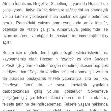
Alman İdealizmi, Hegel ve Schelling’in yanında Husserl de
çalışılıyordu. İtalya’da ise daima felsefe tarihi ön plandaydı
ve bu tarihsel yaklaşımın hâlâ baskın olduğunu belirtmek
gerek. Roma’daki çalışmalarım esnasında antik felsefe,
özellikle de Platon çalıştım. Almanya’ya geldiğimde ise
uzun bir süredir aradığımı bulmuştum: fenomenolojik bakış
açısı.
Benim için o günlerden bugüne özgürleştirici işlevini hiç
kaybetmemiş olan Husserl’in “
zurück zu den Sachen
selbst!
” (Şeylerin kendilerine geri dönelim!) ilkesini hep çok
ciddiye aldım. “Şeylerin kendilerine” geri dönmeliyiz ve tam
da buradan başlayarak felsefe yapmalıyız, zira bu ilke,
felsefeye formüllerin ve soyut metafizik yapıların
darboğazından çıkış yolunu gösteriyor. Söylemeye
çalıştığım şey şu: felsefe ikinci derece bir bilim olamaz,
felsefe tarihine de indirgenemez. Felsefe yaşam hakkında
konuşmalı, görünün sunduklarına bağlı kalmalıdır.