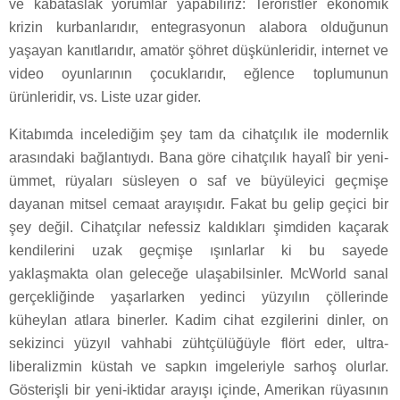
ve kabataslak yorumlar yapabiliriz: Teröristler ekonomik
krizin kurbanlarıdır, entegrasyonun alabora olduğunun
yaşayan kanıtlarıdır, amatör şöhret düşkünleridir, internet ve
video oyunlarının çocuklarıdır, eğlence toplumunun
ürünleridir, vs. Liste uzar gider.
Kitabımda incelediğim şey tam da cihatçılık ile modernlik
arasındaki bağlantıydı. Bana göre cihatçılık hayalî bir yeni-
ümmet, rüyaları süsleyen o saf ve büyüleyici geçmişe
dayanan mitsel cemaat arayışıdır. Fakat bu gelip geçici bir
şey değil. Cihatçılar nefessiz kaldıkları şimdiden kaçarak
kendilerini uzak geçmişe ışınlarlar ki bu sayede
yaklaşmakta olan geleceğe ulaşabilsinler. McWorld sanal
gerçekliğinde yaşarlarken yedinci yüzyılın çöllerinde
küheylan atlara binerler. Kadim cihat ezgilerini dinler, on
sekizinci yüzyıl vahhabi zühtçülüğüyle flört eder, ultra-
liberalizmin küstah ve sapkın imgeleriyle sarhoş olurlar.
Gösterişli bir yeni-iktidar arayışı içinde, Amerikan rüyasının