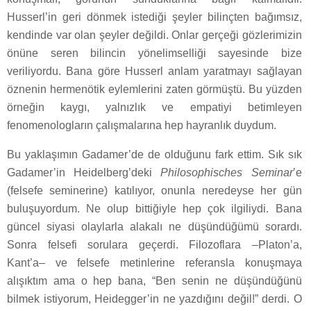
Husserl’in geri dönmek istediği şeyler bilinçten bağımsız,
kendinde var olan şeyler değildi. Onlar gerçeği gözlerimizin
önüne seren bilincin yönelimselliği sayesinde bize
veriliyordu. Bana göre Husserl anlam yaratmayı sağlayan
öznenin hermenötik eylemlerini zaten görmüştü. Bu yüzden
örneğin kaygı, yalnızlık ve empatiyi betimleyen
fenomenologların çalışmalarına hep hayranlık duydum.
Bu yaklaşımın Gadamer’de de olduğunu fark ettim. Sık sık
Gadamer’in Heidelberg’deki
Philosophisches Seminar
’e
(felsefe seminerine) katılıyor, onunla neredeyse her gün
buluşuyordum. Ne olup bittiğiyle hep çok ilgiliydi. Bana
güncel siyasi olaylarla alakalı ne düşündüğümü sorardı.
Sonra felsefi sorulara geçerdi. Filozoflara –Platon’a,
Kant’a– ve felsefe metinlerine referansla konuşmaya
alışıktım ama o hep bana, “Ben senin ne düşündüğünü
bilmek istiyorum, Heidegger’in ne yazdığını değil!” derdi. O