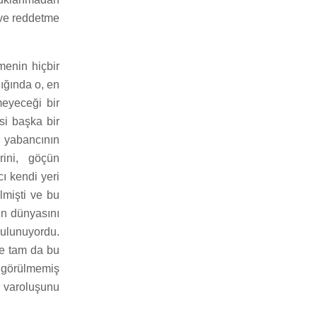
 ve reddetme
menin hiçbir
ığında o, en
meyeceği bir
si başka bir
 yabancının
rini, göçün
ı kendi yeri
lmişti ve bu
un dünyasını
ulunuyordu.
ve tam da bu
i görülmemiş
 varoluşunu