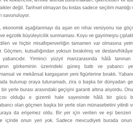
ikler değil. Tarihsel olmayan bu kıstas sadece seçilim mantığı
an savunuluyor.
, ekonomik aşağılanmayı da aşan en nihai versiyonu ise göç
 ve egzotik büyüleyicilik sunmaması. Koyu ve gayrimeşru çıplakl
ilen ve hiçbir misafirperverliğin tamamen var olmasına yet
ir. Göçmen, kutsallığından yoksun bırakılmış ve destanı/hikâye
 yabancıdır. Yirminci yüzyıl manzarasında hâlâ tanınan
lığının görkeminin üzerindeki güneş battı ve yabancı ye
mansal ve mekânsal kargaşanın yeni figürlerine bıraktı. Yabanc
iada bulunup oraya tutunamadı, zira o başka bir dünyadan ge
bir yerle burası arasındaki geçişini garanti altına alıyordu. On
ıcısı olduğu o gizemli hale sayesinde hâlâ bir gücü b
yabancı olan göçmen başka bir yerle olan münasebetini yitirdi 
uraya da erişemez oldu. Bir yer için verilen ve eşi benzer
e içinde onun yeri yok. Sadece mevcudiyeti burada onun