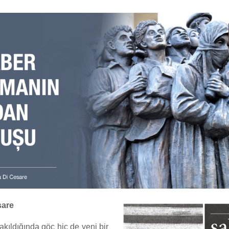
sare
akıldığında göç hiç de yeni bir