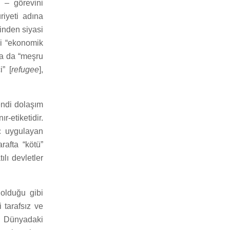
 – görevini
riyeti adına
inden siyasi
ni “ekonomik
yla da “meşru
i” [
refugee
],
endi dolaşım
r-etiketidir.
üç uygulayan
arafta “kötü”
ılı devletler
 olduğu gibi
 tarafsız ve
p. Dünyadaki