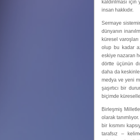
kaldırılması için
insan hakkıdır.
Sermaye sistemini
dünyanın inanılm
küresel varoşları
olup bu kadar az
eskiye nazaran he
dörtte üçünün dış
daha da keskinle
medya ve yeni me
şaşırtıcı bir du
biçimde küresell
Birleşmiş Milletl
olarak tanımlıyor
bir kısmını kapsı
tarafsız – kelim