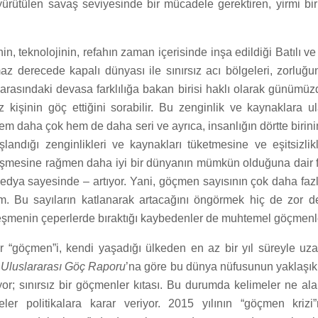
 yürütülen savaş seviyesinde bir mücadele gerektiren, yirmi biri
n, teknolojinin, refahın zaman içerisinde inşa edildiği Batılı ve
az derecede kapalı dünyası ile sınırsız acı bölgeleri, zorluğu
 arasındaki devasa farklılığa bakan birisi haklı olarak günümüzd
 kişinin göç ettiğini sorabilir. Bu zenginlik ve kaynaklara ul
m daha çok hem de daha seri ve ayrıca, insanlığın dörtte birinin
landığı zenginlikleri ve kaynakları tüketmesine ve eşitsizlikl
şmesine rağmen daha iyi bir dünyanın mümkün olduğuna dair f
dya sayesinde – artıyor. Yani, göçmen sayısının çok daha fa
rum. Bu sayıların katlanarak artacağını öngörmek hiç de zor d
eşmenin çeperlerde bıraktığı kaybedenler de muhtemel göçmenl
er “göçmen”i, kendi yaşadığı ülkeden en az bir yıl süreyle uza
.
Uluslararası Göç Raporu
’na göre bu dünya nüfusunun yaklaşık
yor; sınırsız bir göçmenler kıtası. Bu durumda kelimeler ne al
eler politikalara karar veriyor. 2015 yılının “göçmen krizi