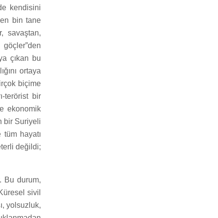
de kendisini
şen bin tane
r, savaştan,
 göçler”den
aya çıkan bu
ğını ortaya
irçok biçime
-terörist bir
lde ekonomik
 bir Suriyeli
e tüm hayatı
erli değildi;
r. Bu durum,
Küresel sivil
, yolsuzluk,
utuklanmadan