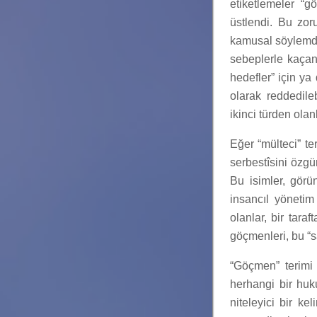
etiketlemeler “
üstlendi. Bu zor
kamusal söylemde 
sebeplerle kaçanl
hedefler” için ya
olarak reddedileb
ikinci türden olan
Eğer “mülteci” te
serbestîsini özgür
Bu isimler, görü
insancıl yönetim 
olanlar, bir taraf
göçmenleri, bu “
“Göçmen” terimi 
herhangi bir huku
niteleyici bir k