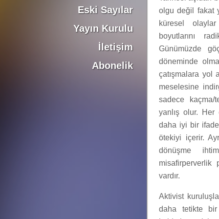
Eski Sayılar
olgu değil fakat 
küresel olayl
Yayın Kurulu
boyutlarını rad
İletişim
Günümüzde göç 
döneminde olmad
Abonelik
çatışmalara yol 
meselesine indi
sadece kaçma/t
yanlış olur. Her
daha iyi bir ifad
ötekiyi içerir. A
dönüşme ihtima
misafirperverlik
vardır.
Aktivist kuruluşl
daha tetikte b