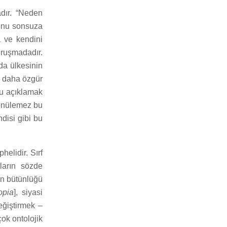
dır. “Neden
 onu sonsuza
 ve kendini
ruşmadadır.
 da ülkesinin
se daha özgür
nu açıklamak
dönülemez bu
ndisi gibi bu
elidir. Sırf
sların sözde
in bütünlüğü
opia
], siyasi
eğiştirmek –
ok ontolojik