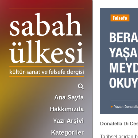
BERABER YAŞAMANIN MEYDAN OKUYUŞU
Ana Sayfa
Hakkımızda
Yazı Arşivi
Donatella Di Ce
Kategoriler
Tarihsel açıdan b