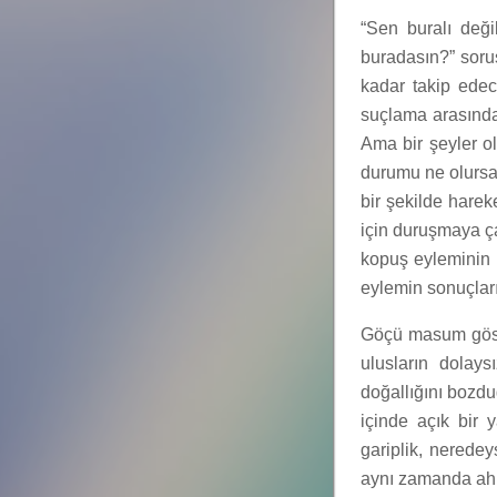
“Sen buralı değ
buradasın?” soru
kadar takip ede
suçlama arasınd
Ama bir şeyler ol
durumu ne olursa 
bir şekilde hare
için duruşmaya ça
kopuş eyleminin k
eylemin sonuçları
Göçü masum göste
ulusların dolays
doğallığını bozdu
içinde açık bir y
gariplik, nerede
aynı zamanda ahl