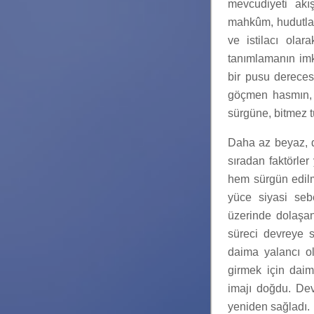
mevcudiyeti akı
mahkûm, hudutlar
ve istilacı ola
tanımlamanın imk
bir pusu derecesi
göçmen hasmın, r
sürgüne, bitmez 
Daha az beyaz, 
sıradan faktörle
hem sürgün edilm
yüce siyasi sebe
üzerinde dolaşan 
süreci devreye s
daima yalancı ola
girmek için daim
imajı doğdu. Dev
yeniden sağladı.