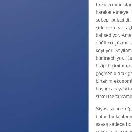
Eskiden var olan
hareket etmeye i
sebep bulabildi.
şiddetten ve aç
bahsediyor. Ama b
düğümü çözme ve
koyuyor. Sayılam
bürünebiliyor. Ku
hizip biçimini de
göçmen olarak gör
birtakım ekonomi
boyunca siyasi tac
şimdi ise tamame
Siyasi zulme uğr
bütün bu kıtaların
savaş sadece bom
çevresel felaketl