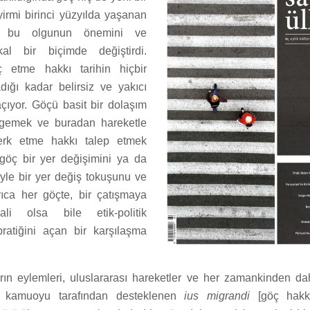
yirmi birinci yüzyılda yaşanan
ar bu olgunun önemini ve
ikal bir biçimde değiştirdi.
etme hakkı tarihin hiçbir
ığı kadar belirsiz ve yakıcı
açıyor. Göçü basit bir dolaşım
rgemek ve buradan hareketle
erk etme hakkı talep etmek
 göç bir yer değişimini ya da
eyle bir yer değiş tokuşunu ve
yrıca her göçte, bir çatışmaya
li olsa bile etik-politik
 pratiğini açan bir karşılaşma
arın eylemleri, uluslararası hareketler ve her zamankinden dah
ir kamuoyu tarafından desteklenen
ius migrandi
[göç hakkı]