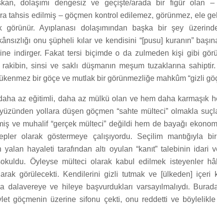
şkan, dolaşımı dengesiz ve geçişte/arada bir figür olan – 
a tahsis edilmiş – göçmen kontrol edilemez, görünmez, ele g
rak görünür. Ayıplanası dolaşımından başka bir şey üzerin
ânsızlığı onu şüpheli kılar ve kendisini “[pusu] kuranın” başı
ne indirger. Fakat tersi biçimde o da zulmeden kişi gibi görün
akibin, sinsi ve saklı düşmanın meşum tuzaklarına sahiptir
tükenmez bir göçe ve mutlak bir görünmezliğe mahkûm “gizli gö
daha az eğitimli, daha az mülkü olan ve hem daha karmaşık 
r yüzünden yollara düşen göçmen “sahte mülteci” olmakla suç
iş ve muhalif “gerçek mülteci” değildi hem de bayağı ekonom
pler olarak göstermeye çalışıyordu. Seçilim mantığıyla bir
yalan hayaleti tarafından altı oyulan “kanıt” talebinin idari v
okuldu. Öyleyse mülteci olarak kabul edilmek isteyenler hâ
rak görülecekti. Kendilerini gizli tutmak ve [ülkeden] içeri k
a dalavereye ve hileye başvurdukları varsayılmalıydı. Burada
let göçmenin üzerine sifonu çekti, onu reddetti ve böylelikle