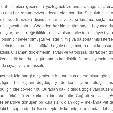
ilsin!” cümlesi göçmenin yüzleşmek zorunda olduğu suçlama
su ona her zaman eziyet edecek olan sorudur. Suçluluk hissi
cek. Kendi arzusu dışında kınama ve karşı kınama, suçlanma
a sıkışacak daima. Göç eden her kimse tüm hayatı boyunca du
muştur; ne tür değişiklikler olursa olsun, ailesinin hikâyesi ya
olsun bir şeyler olmuştur ve ister itilmiş ya da zorlanmış ister
ket etmiş olsun o her hâlükârda şahsi seçimini, o nihai kopuşu
ğrılır. O zaman göç etmenin, siyasi ve varoluşsal olarak geri 
endisi ilk hatadır, ilk günahın ta kendisidir. Dahası eylemin ke
 da siyasi ve varoluşsaldır.
rmek için hangi girişimlerde bulunulmuş olursa olsun göç şüph
ızlığını, her kişinin doğduğu yerde kendi yerini aldığı ulu
ğu için bile böyledir bu. Buradan bakıldığında göç siyasi düzen
ara, ürkütücü ve korkutan bir tahribattır. Coğrafi yersizlik [
at
yse anarşiye dönüşen bir kuralsızlık olan göç – mekânda yer d
aki bir sapmadır da. Bu sebeple de kronolojik anlamdan daha ç