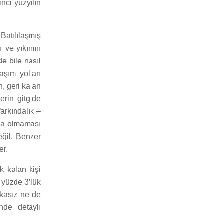
nci yüzyılın
 Batılılaşmış
n ve yıkımın
e bile nasıl
aşım yolları
, geri kalan
erin gitgide
arkındalık –
zla olmaması
eğil. Benzer
er.
k kalan kişi
 yüzde 3’lük
akasız ne de
”nde detaylı