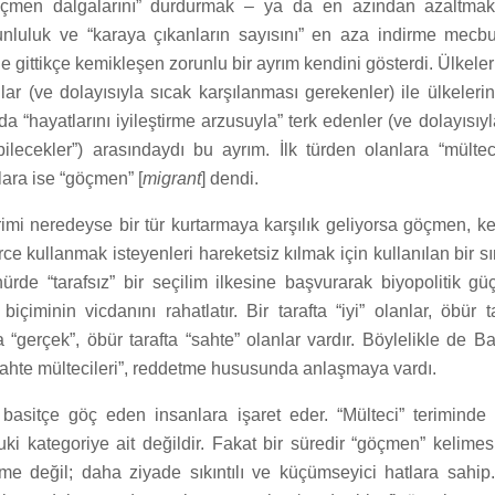
göçmen dalgalarını” durdurmak – ya da en azından azaltmak
unluluk ve “karaya çıkanların sayısını” en aza indirme mecbu
gittikçe kemikleşen zorunlu bir ayrım kendini gösterdi. Ülkeler
ar (ve dolayısıyla sıcak karşılanması gerekenler) ile ülkeleri
 da “hayatlarını iyileştirme arzusuyla” terk edenler (ve dolayısı
ilecekler”) arasındaydı bu ayrım. İlk türden olanlara “mültec
lara ise “göçmen” [
migrant
] dendi.
rimi neredeyse bir tür kurtarmaya karşılık geliyorsa göçmen, k
ce kullanmak isteyenleri hareketsiz kılmak için kullanılan bir sını
nürde “tarafsız” bir seçilim ilkesine başvurarak biyopolitik g
biçiminin vicdanını rahatlatır. Bir tarafta “iyi” olanlar, öbür t
ta “gerçek”, öbür tarafta “sahte” olanlar vardır. Böylelikle de Bat
sahte mültecileri”, reddetme hususunda anlaşmaya vardı.
basitçe göç eden insanlara işaret eder. “Mülteci” teriminde
ki kategoriye ait değildir. Fakat bir süredir “göçmen” kelimesi
elime değil; daha ziyade sıkıntılı ve küçümseyici hatlara sahi