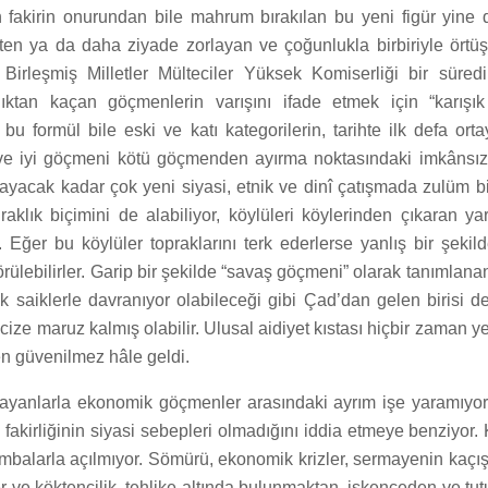
 fakirin onurundan bile mahrum bırakılan bu yeni figür yine 
ten ya da daha ziyade zorlayan ve çoğunlukla birbiriyle örtü
 Birleşmiş Milletler Mülteciler Yüksek Komiserliği bir süredi
lıktan kaçan göçmenlerin varışını ifade etmek için “karışık
u formül bile eski ve katı kategorilerin, tarihte ilk defa ort
 iyi göçmeni kötü göçmenden ayırma noktasındaki imkânsızlı
ayacak kadar çok yeni siyasi, etnik ve dinî çatışmada zulüm b
raklık biçimini de alabiliyor, köylüleri köylerinden çıkaran yarı
. Eğer bu köylüler topraklarını terk ederlerse yanlış bir şeki
ülebilirler. Garip bir şekilde “savaş göçmeni” olarak tanımlanan
k saiklerle davranıyor olabileceği gibi Çad’dan gelen birisi d
ize maruz kalmış olabilir. Ulusal aidiyet kıstası hiçbir zaman yet
n güvenilmez hâle geldi.
ayanlarla ekonomik göçmenler arasındaki ayrım işe yaramıyo
 fakirliğinin siyasi sebepleri olmadığını iddia etmeye benziyor. 
balarla açılmıyor. Sömürü, ekonomik krizler, sermayenin kaçışı
er ve köktencilik, tehlike altında bulunmaktan, işkenceden ve t