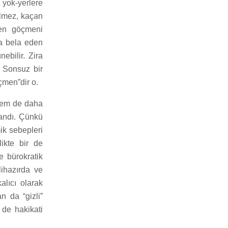
yok-yerlere
elmez, kaçan
den göçmeni
na bela eden
ebilir. Zira
. Sonsuz bir
çmen”dir o.
hem de daha
landı. Çünkü
ik sebepleri
likte bir de
e bürokratik
lihazırda ve
alıcı olarak
n da “gizli”
 de hakikati