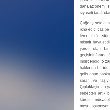
daha az önemli sa
siyaseti tarafınd
Çağdaş sefaletin
ikna edici cazibe
temel özü redded
misafir hayaletid
yerde olan bir
geçişinin/arada
indirgendiği o za
hakkında bir idd
geliş onun başka 
saran ve taşıy
Çıplaklaştırılan 
sebepten artık b
küresel mücadel
meşrulaştırmıyor.