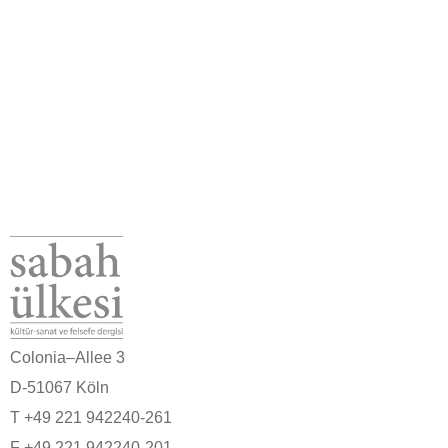
Colonia–Allee 3
D-51067 Köln
T +49 221 942240-261
F +49 221 942240-201