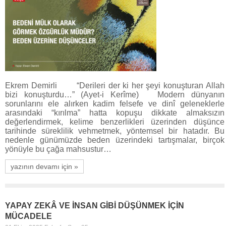
Ekrem Demirli “Derileri der ki her şeyi konuşturan Allah
bizi konuşturdu…” (Ayet-i Kerîme) Modern dünyanın
sorunlarını ele alırken kadim felsefe ve dinî geleneklerle
arasındaki “kırılma” hatta kopuşu dikkate almaksızın
değerlendirmek, kelime benzerlikleri üzerinden düşünce
tarihinde süreklilik vehmetmek, yöntemsel bir hatadır. Bu
nedenle günümüzde beden üzerindeki tartışmalar, birçok
yönüyle bu çağa mahsustur…
yazının devamı için »
YAPAY ZEKÂ VE İNSAN GİBİ DÜŞÜNMEK İÇİN
MÜCADELE