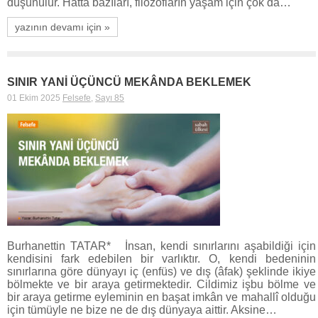
düşünülür. Hatta bazıları, filozofların yaşam için çok da…
yazının devamı için »
SINIR YANİ ÜÇÜNCÜ MEKÂNDA BEKLEMEK
01 Ekim 2025
Felsefe
,
Sayı 85
Burhanettin TATAR* İnsan, kendi sınırlarını aşabildiği için
kendisini fark edebilen bir varlıktır. O, kendi bedeninin
sınırlarına göre dünyayı iç (enfüs) ve dış (âfak) şeklinde ikiye
bölmekte ve bir araya getirmektedir. Cildimiz işbu bölme ve
bir araya getirme eyleminin en başat imkân ve mahallî olduğu
için tümüyle ne bize ne de dış dünyaya aittir. Aksine…