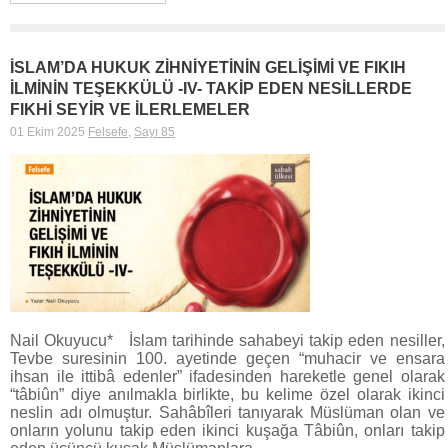
İSLAM’DA HUKUK ZİHNİYETİNİN GELİŞİMİ VE FIKIH
İLMİNİN TEŞEKKÜLÜ -IV- TAKİP EDEN NESİLLERDE
FIKHİ SEYİR VE İLERLEMELER
01 Ekim 2025
Felsefe
,
Sayı 85
Nail Okuyucu* İslam tarihinde sahabeyi takip eden nesiller,
Tevbe suresinin 100. ayetinde geçen “muhacir ve ensara
ihsan ile ittibâ edenler” ifadesinden hareketle genel olarak
“tâbiûn” diye anılmakla birlikte, bu kelime özel olarak ikinci
neslin adı olmuştur. Sahâbîleri tanıyarak Müslüman olan ve
onların yolunu takip eden ikinci kuşağa Tâbiûn, onları takip