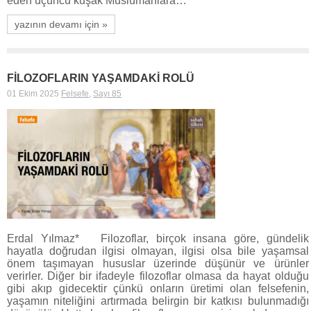
eden üçüncü kuşak Müslümanlara…
yazının devamı için »
FİLOZOFLARIN YAŞAMDAKİ ROLÜ
01 Ekim 2025
Felsefe
,
Sayı 85
Erdal Yılmaz* Filozoflar, birçok insana göre, gündelik
hayatla doğrudan ilgisi olmayan, ilgisi olsa bile yaşamsal
önem taşımayan hususlar üzerinde düşünür ve ürünler
verirler. Diğer bir ifadeyle filozoflar olmasa da hayat olduğu
gibi akıp gidecektir çünkü onların üretimi olan felsefenin,
yaşamın niteliğini artırmada belirgin bir katkısı bulunmadığı