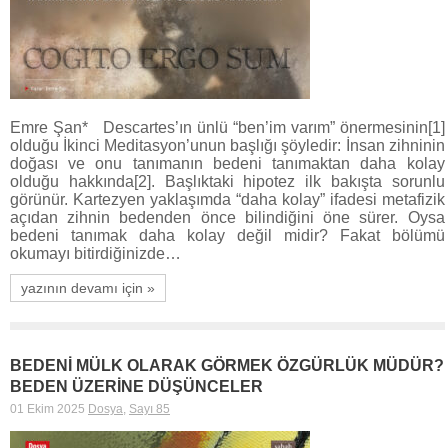
Emre Şan* Descartes’ın ünlü “ben’im varım” önermesinin[1]
olduğu İkinci Meditasyon’unun başlığı şöyledir: İnsan zihninin
doğası ve onu tanımanın bedeni tanımaktan daha kolay
olduğu hakkında[2]. Başlıktaki hipotez ilk bakışta sorunlu
görünür. Kartezyen yaklaşımda “daha kolay” ifadesi metafizik
açıdan zihnin bedenden önce bilindiğini öne sürer. Oysa
bedeni tanımak daha kolay değil midir? Fakat bölümü
okumayı bitirdiğinizde…
yazının devamı için »
BEDENİ MÜLK OLARAK GÖRMEK ÖZGÜRLÜK MÜDÜR?
BEDEN ÜZERİNE DÜŞÜNCELER
01 Ekim 2025
Dosya
,
Sayı 85