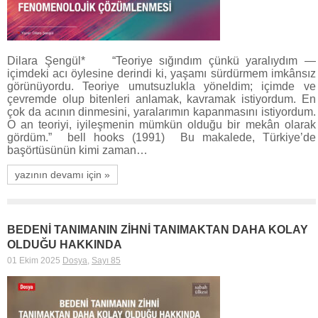
Dilara Şengül* “Teoriye sığındım çünkü yaralıydım —
içimdeki acı öylesine derindi ki, yaşamı sürdürmem imkânsız
görünüyordu. Teoriye umutsuzlukla yöneldim; içimde ve
çevremde olup bitenleri anlamak, kavramak istiyordum. En
çok da acının dinmesini, yaralarımın kapanmasını istiyordum.
O an teoriyi, iyileşmenin mümkün olduğu bir mekân olarak
gördüm.” bell hooks (1991) Bu makalede, Türkiye’de
başörtüsünün kimi zaman…
yazının devamı için »
BEDENİ TANIMANIN ZİHNİ TANIMAKTAN DAHA KOLAY
OLDUĞU HAKKINDA
01 Ekim 2025
Dosya
,
Sayı 85