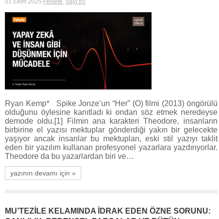
01 Ekim 2025
Felsefe
,
Sayı 85
Ryan Kemp* Spike Jonze’un “Her” (O) filmi (2013) öngörülü
olduğunu öylesine kanıtladı ki ondan söz etmek neredeyse
demode oldu.[1] Filmin ana karakteri Theodore, insanların
birbirine el yazısı mektuplar gönderdiği yakın bir gelecekte
yaşıyor ancak insanlar bu mektupları, eski stil yazıyı taklit
eden bir yazılım kullanan profesyonel yazarlara yazdırıyorlar.
Theodore da bu yazarlardan biri ve…
yazının devamı için »
MU’TEZİLE KELAMINDA İDRAK EDEN ÖZNE SORUNU: