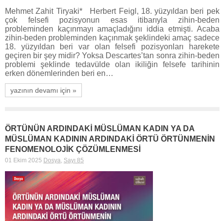
Mehmet Zahit Tiryaki* Herbert Feigl, 18. yüzyıldan beri pek
çok felsefi pozisyonun esas itibarıyla zihin-beden
probleminden kaçınmayı amaçladığını iddia etmişti. Acaba
zihin-beden probleminden kaçınmak şeklindeki amaç sadece
18. yüzyıldan beri var olan felsefi pozisyonları harekete
geçiren bir şey midir? Yoksa Descartes’tan sonra zihin-beden
problemi şeklinde tedavülde olan ikiliğin felsefe tarihinin
erken dönemlerinden beri en…
yazının devamı için »
ÖRTÜNÜN ARDINDAKİ MÜSLÜMAN KADIN YA DA
MÜSLÜMAN KADININ ARDINDAKİ ÖRTÜ ÖRTÜNMENİN
FENOMENOLOJİK ÇÖZÜMLENMESİ
01 Ekim 2025
Dosya
,
Sayı 85