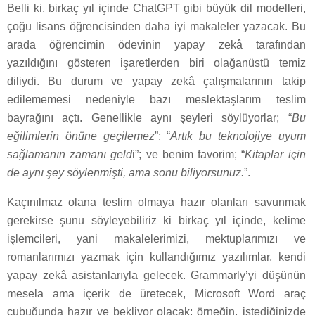
Belli ki, birkaç yıl içinde ChatGPT gibi büyük dil modelleri,
çoğu lisans öğrencisinden daha iyi makaleler yazacak. Bu
arada öğrencimin ödevinin yapay zekâ tarafından
yazıldığını gösteren işaretlerden biri olağanüstü temiz
diliydi. Bu durum ve yapay zekâ çalışmalarının takip
edilememesi nedeniyle bazı meslektaşlarım teslim
bayrağını açtı. Genellikle aynı şeyleri söylüyorlar; “
Bu
eğilimlerin önüne geçilemez
”; “
Artık bu teknolojiye uyum
sağlamanın zamanı geld
i”; ve benim favorim; “
Kitaplar için
de aynı şey söylenmişti, ama sonu biliyorsunuz.
”.
Kaçınılmaz olana teslim olmaya hazır olanları savunmak
gerekirse şunu söyleyebiliriz ki birkaç yıl içinde, kelime
işlemcileri, yani makalelerimizi, mektuplarımızı ve
romanlarımızı yazmak için kullandığımız yazılımlar, kendi
yapay zekâ asistanlarıyla gelecek. Grammarly’yi düşünün
mesela ama içerik de üretecek, Microsoft Word araç
çubuğunda hazır ve bekliyor olacak; örneğin, istediğinizde