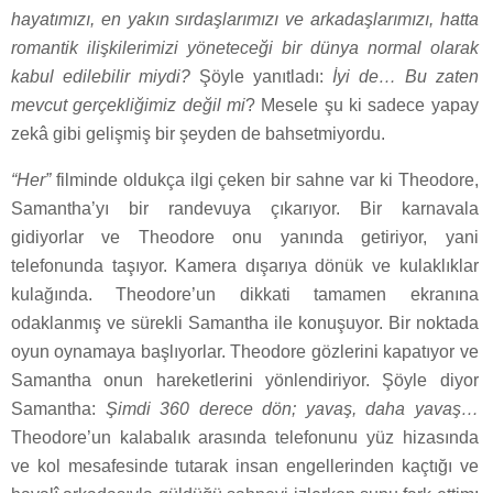
hayatımızı, en yakın sırdaşlarımızı ve arkadaşlarımızı, hatta
romantik ilişkilerimizi yöneteceği bir dünya normal olarak
kabul edilebilir miydi?
Şöyle yanıtladı:
İyi de… Bu zaten
mevcut gerçekliğimiz değil mi
? Mesele şu ki sadece yapay
zekâ gibi gelişmiş bir şeyden de bahsetmiyordu.
“Her”
filminde oldukça ilgi çeken bir sahne var ki Theodore,
Samantha’yı bir randevuya çıkarıyor. Bir karnavala
gidiyorlar ve Theodore onu yanında getiriyor, yani
telefonunda taşıyor. Kamera dışarıya dönük ve kulaklıklar
kulağında. Theodore’un dikkati tamamen ekranına
odaklanmış ve sürekli Samantha ile konuşuyor. Bir noktada
oyun oynamaya başlıyorlar. Theodore gözlerini kapatıyor ve
Samantha onun hareketlerini yönlendiriyor. Şöyle diyor
Samantha:
Şimdi 360 derece dön; yavaş, daha yavaş…
Theodore’un kalabalık arasında telefonunu yüz hizasında
ve kol mesafesinde tutarak insan engellerinden kaçtığı ve