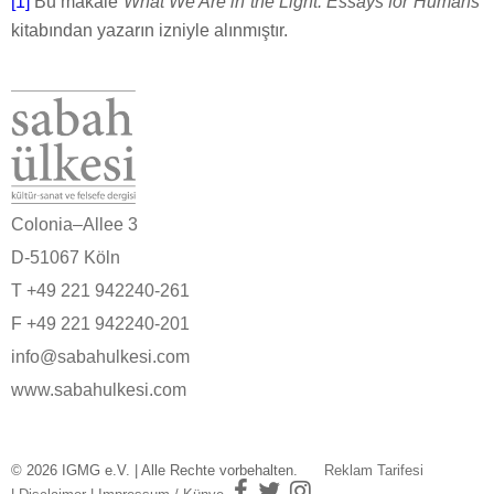
[1]
Bu makale
What We Are in the Light: Essays for Humans
kitabından yazarın izniyle alınmıştır.
Colonia–Allee 3
D-51067 Köln
T +49 221 942240-261
F +49 221 942240-201
info@sabahulkesi.com
www.sabahulkesi.com
© 2026 IGMG e.V. | Alle Rechte vorbehalten.
Reklam Tarifesi