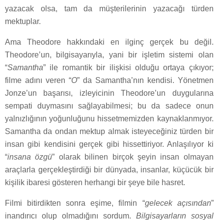
yazacak olsa, tam da müşterilerinin yazacağı türden
mektuplar.
Ama Theodore hakkındaki en ilginç gerçek bu değil.
Theodore’un, bilgisayarıyla, yani bir işletim sistemi olan
“
Samantha
” ile romantik bir ilişkisi olduğu ortaya çıkıyor;
filme adını veren “
O
” da Samantha’nın kendisi. Yönetmen
Jonze’un başarısı, izleyicinin Theodore’un duygularına
sempati duymasını sağlayabilmesi; bu da sadece onun
yalnızlığının yoğunluğunu hissetmemizden kaynaklanmıyor.
Samantha da ondan mektup almak isteyeceğiniz türden bir
insan gibi kendisini gerçek gibi hissettiriyor. Anlaşılıyor ki
“
insana özgü
” olarak bilinen birçok şeyin insan olmayan
araçlarla gerçekleştirdiği bir dünyada, insanlar, küçücük bir
kişilik ibaresi gösteren herhangi bir şeye bile hasret.
Filmi bitirdikten sonra eşime, filmin “
gelecek açısından
”
inandırıcı olup olmadığını sordum.
Bilgisayarların sosyal