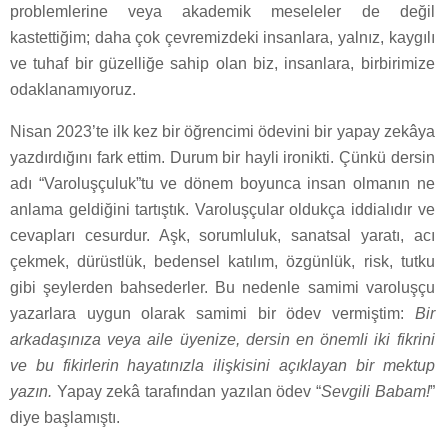
problemlerine veya akademik meseleler de değil
kastettiğim; daha çok çevremizdeki insanlara, yalnız, kaygılı
ve tuhaf bir güzelliğe sahip olan biz, insanlara, birbirimize
odaklanamıyoruz.
Nisan 2023’te ilk kez bir öğrencimi ödevini bir yapay zekâya
yazdırdığını fark ettim. Durum bir hayli ironikti. Çünkü dersin
adı “Varoluşçuluk”tu ve dönem boyunca insan olmanın ne
anlama geldiğini tartıştık. Varoluşçular oldukça iddialıdır ve
cevapları cesurdur. Aşk, sorumluluk, sanatsal yaratı, acı
çekmek, dürüstlük, bedensel katılım, özgünlük, risk, tutku
gibi şeylerden bahsederler. Bu nedenle samimi varoluşçu
yazarlara uygun olarak samimi bir ödev vermiştim:
Bir
arkadaşınıza veya aile üyenize, dersin en önemli iki fikrini
ve bu fikirlerin hayatınızla ilişkisini açıklayan bir mektup
yazın.
Yapay zekâ tarafından yazılan ödev “
Sevgili Babam!
”
diye başlamıştı.