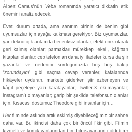
Albert Camus’nün
Veba
romanında yaratıcı dikkatin etik
önemini analiz edecek.
Evet, durum ortada, ama sanırım birinin de benim gibi
uyumsuzlar için ayağa kalkması gerekiyor. Biz uyumsuzlar,
yani teknolojik anlamda beceriksiz olanlar; elektronik olarak
geri kalmış olanlar; parmakları mürekkep lekeli, kâğıttan
kitapları olanlar; cep telefonları daha iyi ifadeler kursa da şiir
yazanlar ve nedenini sorduğunuzda boş boş bakıp
“
zorundayım
” gibi saçma cevap verenler; kafalarında
hikâyeler uyduran, markete giderken şiir ezberleyen ve
kâğıt peçeteye yazı karalayanlar; Twitter-X okumayanlar;
Instagram’ı olmayanlar; garip bir şekilde telefonsuz olanlar
için. Kısacası dostumuz Theodore gibi insanlar için…
Her
filminde aslında artık eskimiş diyebileceğimiz bir sahne
daha var. Bu ikincisi daha çok bir öncül fikir gibi. Filmin
kıymetli ve komik yanlarından biri, bilgisayarların ciddi birer