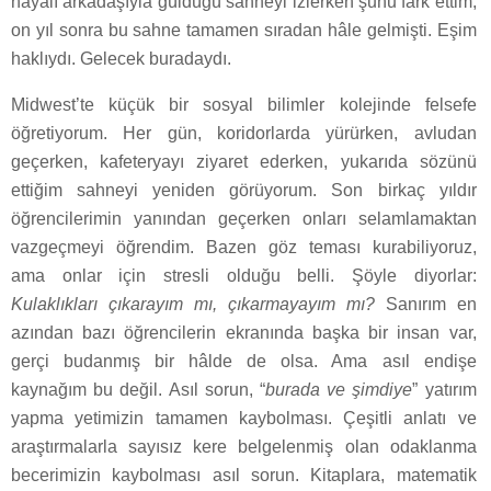
hayalî arkadaşıyla güldüğü sahneyi izlerken şunu fark ettim;
on yıl sonra bu sahne tamamen sıradan hâle gelmişti. Eşim
haklıydı. Gelecek buradaydı.
Midwest’te küçük bir sosyal bilimler kolejinde felsefe
öğretiyorum. Her gün, koridorlarda yürürken, avludan
geçerken, kafeteryayı ziyaret ederken, yukarıda sözünü
ettiğim sahneyi yeniden görüyorum. Son birkaç yıldır
öğrencilerimin yanından geçerken onları selamlamaktan
vazgeçmeyi öğrendim. Bazen göz teması kurabiliyoruz,
ama onlar için stresli olduğu belli. Şöyle diyorlar:
Kulaklıkları çıkarayım mı, çıkarmayayım mı?
Sanırım en
azından bazı öğrencilerin ekranında başka bir insan var,
gerçi budanmış bir hâlde de olsa. Ama asıl endişe
kaynağım bu değil. Asıl sorun, “
burada ve şimdiye
” yatırım
yapma yetimizin tamamen kaybolması. Çeşitli anlatı ve
araştırmalarla sayısız kere belgelenmiş olan odaklanma
becerimizin kaybolması asıl sorun. Kitaplara, matematik