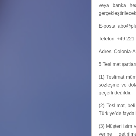
veya banka hesap
gerçekleştirilecekt
E-posta: abo@plu
Telefon: +49 22
Adres: Colonia-A
5 Teslimat şartlar
(1) Teslimat müm
sözleşme ve dolay
geçerli değildir.
(2) Teslimat, bel
Türkiye’de faydala
(3) Müşteri isim 
yerine getiril