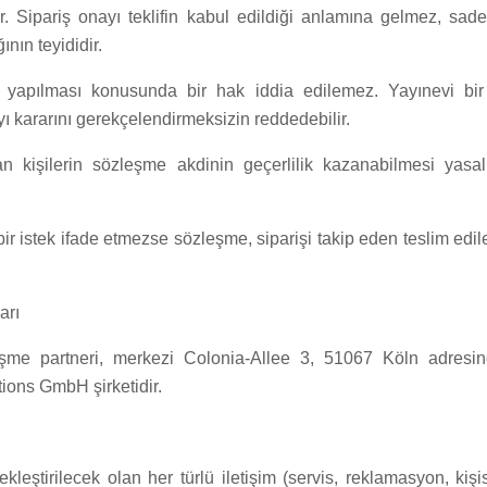
r. Sipariş onayı teklifin kabul edildiği anlamına gelmez, sade
ının teyididir.
 yapılması konusunda bir hak iddia edilemez. Yayınevi bir 
 kararını gerekçelendirmeksizin reddedebilir.
n kişilerin sözleşme akdinin geçerlilik kazanabilmesi yasal
 bir istek ifade etmezse sözleşme, siparişi takip eden teslim edileb
arı
eşme partneri, merkezi Colonia-Allee 3, 51067 Köln adresi
ons GmbH şirketidir.
kleştirilecek olan her türlü iletişim (servis, reklamasyon, kişis