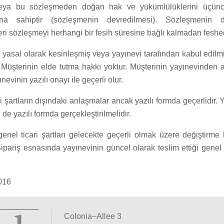
eya bu sözleşmeden doğan hak ve yükümlülüklerini üçünc
na sahiptir (sözleşmenin devredilmesi). Sözleşmenin d
i sözleşmeyi herhangi bir fesih süresine bağlı kalmadan feshed
 yasal olarak kesinleşmiş veya yayınevi tarafından kabul edilmi
 Müşterinin elde tutma hakkı yoktur. Müşterinin yayınevinden a
nevinin yazılı onayı ile geçerli olur.
i şartların dışındaki anlaşmalar ancak yazılı formda geçerlidir. 
i de yazılı formda gerçekleştirilmelidir.
genel ticari şartları gelecekte geçerli olmak üzere değiştirme
ipariş esnasında yayınevinin güncel olarak teslim ettiği genel t
2016
Colonia–Allee 3