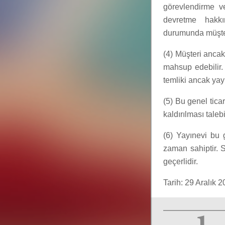
görevlendirme v
devretme hakkı
durumunda müşter
(4) Müşteri ancak
mahsup edebilir.
temliki ancak yayı
(5) Bu genel ticar
kaldırılması taleb
(6) Yayınevi bu 
zaman sahiptir. S
geçerlidir.
Tarih: 29 Aralık 