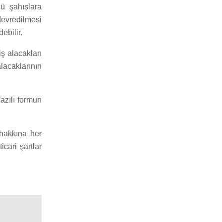
ü şahıslara
evredilmesi
ebilir.
ş alacakları
lacaklarının
Yazılı formun
 hakkına her
icari şartlar