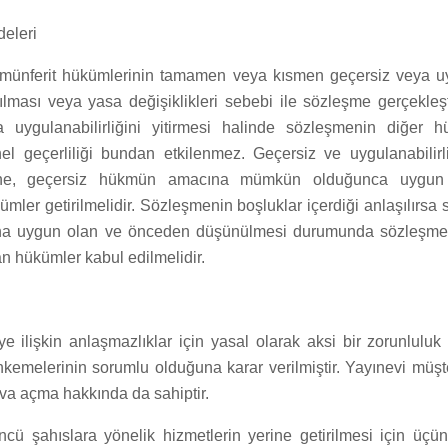
eleri
münferit hükümlerinin tamamen veya kısmen geçersiz veya 
lması veya yasa değişiklikleri sebebi ile sözleşme gerçekleş
ya uygulanabilirliğini yitirmesi halinde sözleşmenin diğer 
l geçerliliği bundan etkilenmez. Geçersiz ve uygulanabilir
ine, geçersiz hükmün amacına mümkün olduğunca uygun 
ümler getirilmelidir. Sözleşmenin boşluklar içerdiği anlaşılırsa
na uygun olan ve önceden düşünülmesi durumunda sözleşm
an hükümler kabul edilmelidir.
e ilişkin anlaşmazlıklar için yasal olarak aksi bir zorunlulu
emelerinin sorumlu olduğuna karar verilmiştir. Yayınevi müşter
a açma hakkında da sahiptir.
ncü şahıslara yönelik hizmetlerin yerine getirilmesi için üçün