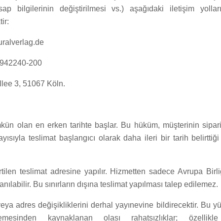
 bilgilerinin değiştirilmesi vs.) aşağıdaki iletişim yolla
ir:
ralverlag.de
1 942240-200
llee 3, 51067 Köln.
ı
kün olan en erken tarihte başlar. Bu hüküm, müşterinin sipar
ısıyla teslimat başlangıcı olarak daha ileri bir tarih belirttiğ
irtilen teslimat adresine yapılır. Hizmetten sadece Avrupa Birli
nılabilir. Bu sınırların dışına teslimat yapılması talep edilemez.
veya adres değişikliklerini derhal yayınevine bildirecektir. Bu 
memesinden kaynaklanan olası rahatsızlıklar; özellikle