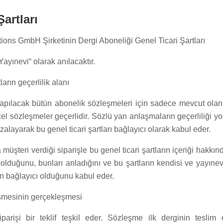
artları
ons GmbH Şirketinin Dergi Aboneliği Genel Ticari Şartları
ayınevi“ olarak anılacaktır.
ların geçerlilik alanı
yapılacak bütün abonelik sözleşmeleri için sadece mevcut olan 
zel sözleşmeler geçerlidir. Sözlü yan anlaşmaların geçerliliği yo
alayarak bu genel ticari şartları bağlayıcı olarak kabul eder.
üşteri verdiği siparişle bu genel ticari şartların içeriği hakkın
 olduğunu, bunları anladığını ve bu şartların kendisi ve yayınev
n bağlayıcı olduğunu kabul eder.
şmesinin gerçekleşmesi
iparişi bir teklif teşkil eder. Sözleşme ilk derginin teslim 