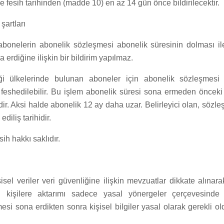
e fesih tarihinden (madde 10) en az 14 gün önce bildirilecektir.
şartları
 abonelerin abonelik sözleşmesi abonelik süresinin dolması il
erdiğine ilişkin bir bildirim yapılmaz.
iği ülkelerinde bulunan aboneler için abonelik sözleşmesi 
k feshedilebilir. Bu işlem abonelik süresi sona ermeden önceki
idir. Aksi halde abonelik 12 ay daha uzar. Belirleyici olan, sözl
diliş tarihidir.
ih hakkı saklıdır.
sel veriler veri güvenliğine ilişkin mevzuatlar dikkate alınarak
 kişilere aktarımı sadece yasal yönergeler çerçevesinde g
si sona erdikten sonra kişisel bilgiler yasal olarak gerekli o