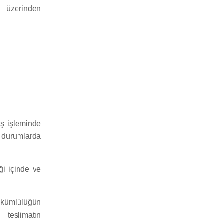
rı üzerinden
iş işleminde
i durumlarda
ği içinde ve
yükümlülüğün
 teslimatın