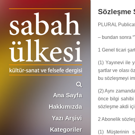
Sözleşme Ş
PLURAL Publicati
– bundan sonra “Y
1 Genel ticari şart
(1) Yayınevi ile 
şartlar ve olası ö
bu sözleşmeyi imz
(2) Aynı zamanda m
Ana Sayfa
önce bilgi sahibi
Hakkımızda
sözleşme akdi içi
Yazı Arşivi
2 Abonelik sözle
Kategoriler
(1) Müşterinin s