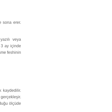
e sona erer.
yazılı veya
 3 ay içinde
eşme feshinin
 kaydedilir.
erçekleşir.
lduğu ölçüde