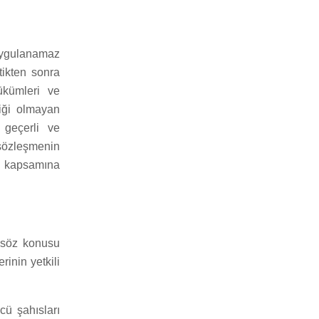
uygulanamaz
tikten sonra
hükümleri ve
liği olmayan
geçerli ve
 sözleşmenin
e kapsamına
k söz konusu
inin yetkili
cü şahısları