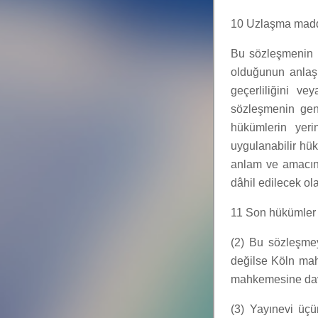
10 Uzlaşma madd
Bu sözleşmenin 
olduğunun anlaşı
geçerliliğini ve
sözleşmenin gene
hükümlerin yer
uygulanabilir hük
anlam ve amacı
dâhil edilecek ol
11 Son hükümler
(2) Bu sözleşmey
değilse Köln mahk
mahkemesine dav
(3) Yayınevi üçü