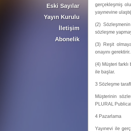
gerçekleşmiş olu
Eski Sayılar
yayınevine ulaştığ
Yayın Kurulu
(2) Sözleşmenin
İletişim
sözleşme yapmayı
Abonelik
(3) Reşit olmaya
onayını gerektirir.
(4) Müşteri farklı
ile başlar.
3 Sözleşme tarafl
Müşterinin sözl
PLURAL Publicati
4 Pazarlama
Yayınevi ile gerçe