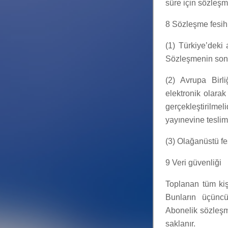
süre için sözleşm
8 Sözleşme fesih 
(1) Türkiye’deki
Sözleşmenin sona 
(2) Avrupa Birl
elektronik olara
gerçekleştirilmel
yayınevine teslim e
(3) Olağanüstü fes
9 Veri güvenliği
Toplanan tüm kişi
Bunların üçüncü
Abonelik sözleşme
saklanır.