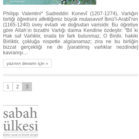
Philipp Valentini* Sadreddin Konevî (1207-1274), Varlığın
birliği öğretisini atfettiğimiz büyük mutasavvıf İbnü’l-Arabî’nin
(1165-1240) üvey evladı ve doğrudan varisidir. Bu öğretiye
göre Allah’ın bizatihi Varlığı daima Kendine özdeştir: “Bil ki
Hak saf Varlıktır, orada bir fark bulunmaz, O Birdir, hakiki
Birliktir, çokluğa nispetle algılanamaz; zira ne bu birliğin
bizzat gerçekliği ne de [yaratılmış varlıklar nezdinde]
kavranışı…
yazının devamı için »
1
2
3