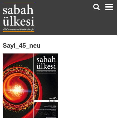
Sayi_45_neu