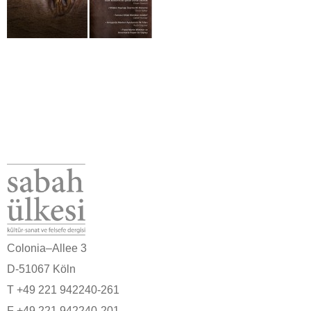
Colonia–Allee 3
D-51067 Köln
T +49 221 942240-261
F +49 221 942240-201