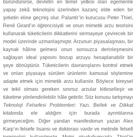
büründürürse, devletin en temel yetkisi olan egemenlik
yapay zekâ teknolojisi üzerinden kazanç elde eden bir
şirketin eline geçmiş olur. Palantir’in kurucusu Peter Thiel,
René Girard’ın öğrencisiydi ve onun mimetik arzu teorisini
kullanarak tüketicilerin dikkatlerini sermayeye çevirecek bir
model üzerinde uzmanlaşmıştır. Arzunun piyasalaşması, bir
kaynak hâline gelmesi onun sonsuzca derinleşmesini
sağlayan ideal yapısını bozup arzuyu hesaplanabilir bir
şeye dönüştürür. Tüketicilerin davranışlarını kontrol etmek
ve onları piyasaya sürülen ürünlerin kamusal söylemine
adapte etmek için mimetik arzu kullanılır. Böylece bireysel
ve tekil olması gereken sınırsız arzular kitleselleşir ve
tüketime yönlendirilebilir hâle getirilir. Söz konusu tartışmayı
Teknoloji Felsefesi Problemleri: Yazı, Bellek ve Dikkat
kitabında ele aldığım için burada ayrıntılarına
girmeyeceğim. Diğer yandan manifestonun yazarı Alex
Karp’ın felsefe lisansı ve doktorası vardır ve metinde felsefi
terminoloji kullanılmıştır. Metni okuduğumuzda Thiel’in