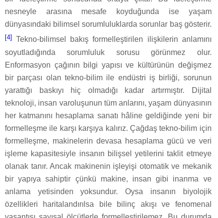
nesneyle arasına mesafe koyduğunda ise yaşam
dünyasındaki bilimsel sorumluluklarda sorunlar baş gösterir.
[4]
Tekno-bilimsel bakış formelleştirilen ilişkilerin anlamını
soyutladığında sorumluluk sorusu görünmez olur.
Enformasyon çağının bilgi yapısı ve kültürünün değişmez
bir parçası olan tekno-bilim ile endüstri iş birliği, sorunun
yarattığı baskıyı hiç olmadığı kadar artırmıştır. Dijital
teknoloji, insan varoluşunun tüm anlarını, yaşam dünyasının
her katmanını hesaplama sanatı hâline geldiğinde yeni bir
formelleşme ile karşı karşıya kalırız. Çağdaş tekno-bilim için
formelleşme, makinelerin devasa hesaplama gücü ve veri
işleme kapasitesiyle insanın bilişsel yetilerini taklit etmeye
olanak tanır. Ancak makinenin işleyişi otomatik ve mekanik
bir yapıya sahiptir çünkü makine, insan gibi inanma ve
anlama yetisinden yoksundur. Oysa insanın biyolojik
özellikleri haritalandırılsa bile bilinç akışı ve fenomenal
yaşantısı sayısal ölçütlerle formelleştirilemez. Bu durumda