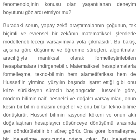
fenomenolojinin konusu olan yaşantılanan deneyim
boyutunu göz ardı etmiyor mu?
Buradaki sorun, yapay zekâ araştırmalarının çoğunun, tek
biçimli ve evrensel bir zekânın matematiksel işlemlerle
modellenebileceği varsayımıyla yola çıkmasıdır. Bu bakış,
açısına göre düşünme ve öğrenme süreçleri, algoritmalar
aracılığıyla mantıksal olarak formelleştirilebilen
hesaplamalara indirgenebilir. Matematiksel hesaplamalarla
formelleşme, tekno-bilimin hem alametifarikası hem de
Husserl’in yirminci yüzyılın başında işaret ettiği gibi onu
krize sürükleyen sürecin başlangıcıdır. Husserl’e göre,
modern bilimin naif, nesnelci ve doğalcı varsayımları, onun
kesin bir bilim olmasını engeller ve onu bir tür tekno-bilime
dönüştürür. Husserl bilimin rasyonel kökeni ve onun aklı
doğallaştıran hesaplayıcı düşünceye dönüşümü arasında
geri döndürülebilir bir süreç görür. Ona göre formalleşme,
bir ideleştirme sonucunda ortaya çıkar. Bu ideleştirme