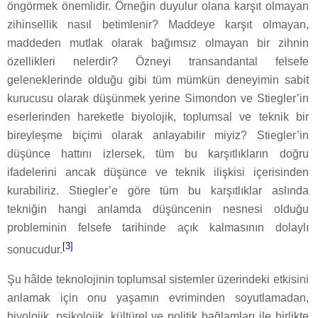
öngörmek önemlidir. Örneğin duyulur olana karşıt olmayan
zihinsellik nasıl betimlenir? Maddeye karşıt olmayan,
maddeden mutlak olarak bağımsız olmayan bir zihnin
özellikleri nelerdir? Özneyi transandantal felsefe
geleneklerinde olduğu gibi tüm mümkün deneyimin sabit
kurucusu olarak düşünmek yerine Simondon ve Stiegler’in
eserlerinden hareketle biyolojik, toplumsal ve teknik bir
bireyleşme biçimi olarak anlayabilir miyiz? Stiegler’in
düşünce hattını izlersek, tüm bu karşıtlıkların doğru
ifadelerini ancak düşünce ve teknik ilişkisi içerisinden
kurabiliriz. Stiegler’e göre tüm bu karşıtlıklar aslında
tekniğin hangi anlamda düşüncenin nesnesi olduğu
probleminin felsefe tarihinde açık kalmasının dolaylı
[3]
sonucudur.
Şu hâlde teknolojinin toplumsal sistemler üzerindeki etkisini
anlamak için onu yaşamın evriminden soyutlamadan,
biyolojik, psikolojik, kültürel ve politik bağlamları ile birlikte