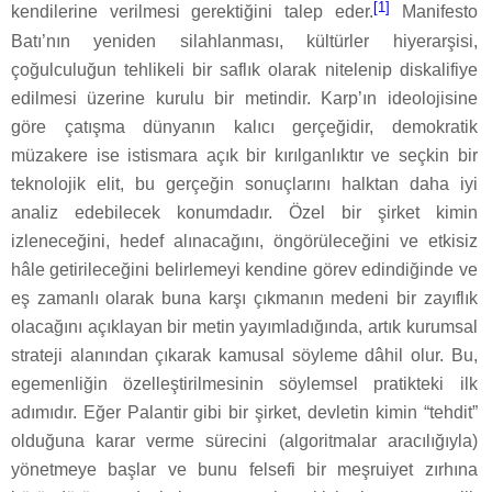
[1]
kendilerine verilmesi gerektiğini talep eder.
Manifesto
Batı’nın yeniden silahlanması, kültürler hiyerarşisi,
çoğulculuğun tehlikeli bir saflık olarak nitelenip diskalifiye
edilmesi üzerine kurulu bir metindir. Karp’ın ideolojisine
göre çatışma dünyanın kalıcı gerçeğidir, demokratik
müzakere ise istismara açık bir kırılganlıktır ve seçkin bir
teknolojik elit, bu gerçeğin sonuçlarını halktan daha iyi
analiz edebilecek konumdadır. Özel bir şirket kimin
izleneceğini, hedef alınacağını, öngörüleceğini ve etkisiz
hâle getirileceğini belirlemeyi kendine görev edindiğinde ve
eş zamanlı olarak buna karşı çıkmanın medeni bir zayıflık
olacağını açıklayan bir metin yayımladığında, artık kurumsal
strateji alanından çıkarak kamusal söyleme dâhil olur. Bu,
egemenliğin özelleştirilmesinin söylemsel pratikteki ilk
adımıdır. Eğer Palantir gibi bir şirket, devletin kimin “tehdit”
olduğuna karar verme sürecini (algoritmalar aracılığıyla)
yönetmeye başlar ve bunu felsefi bir meşruiyet zırhına