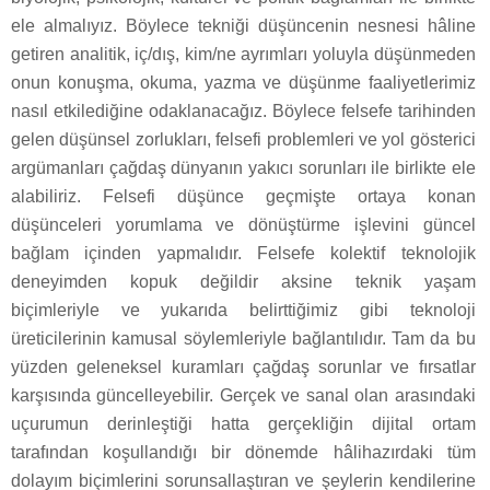
ele almalıyız. Böylece tekniği düşüncenin nesnesi hâline
getiren analitik, iç/dış, kim/ne ayrımları yoluyla düşünmeden
onun konuşma, okuma, yazma ve düşünme faaliyetlerimiz
nasıl etkilediğine odaklanacağız. Böylece felsefe tarihinden
gelen düşünsel zorlukları, felsefi problemleri ve yol gösterici
argümanları çağdaş dünyanın yakıcı sorunları ile birlikte ele
alabiliriz. Felsefi düşünce geçmişte ortaya konan
düşünceleri yorumlama ve dönüştürme işlevini güncel
bağlam içinden yapmalıdır. Felsefe kolektif teknolojik
deneyimden kopuk değildir aksine teknik yaşam
biçimleriyle ve yukarıda belirttiğimiz gibi teknoloji
üreticilerinin kamusal söylemleriyle bağlantılıdır. Tam da bu
yüzden geleneksel kuramları çağdaş sorunlar ve fırsatlar
karşısında güncelleyebilir. Gerçek ve sanal olan arasındaki
uçurumun derinleştiği hatta gerçekliğin dijital ortam
tarafından koşullandığı bir dönemde hâlihazırdaki tüm
dolayım biçimlerini sorunsallaştıran ve şeylerin kendilerine