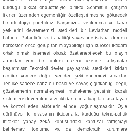
kurduğu dikkat endüstrisiyle birlikte Schmitt’in çatışma
fikirleri üzerinden egemenliğin özelleştirilmesine götürecek
bir ideolojiyi görebiliriz. Karşımızda verilerimizi ve karar
yetkilerini devretmemizi istedikleri bir Leviathan modeli
bulunur. Palantir’in veri analitiği sayesinde istisnai durumu
herkesten önce görüp tanımlayabildiği için küresel iktidara
ortak olmak istemesi olarak özetlenebilecek bu olayın
ardından yeni bir toplum düzeni üzerine tartışmalar
başlatmıştır. Teknoloji devleri paylaşmak istedikleri iktidarı
otoriter yönlere doğru yeniden şekillendirmeyi amaçlar.
Tehlike sadece bariz bir baskı ve savaş çığırtkanlığı değil,
gözetlemenin normalleşmesi, muhakeme yetisinin kapalı
sistemlere devredilmesi ve iktidarın bu altyapıları tasarlayan
ve kontrol eden aktörlerin elinde yoğunlaşmasıdır. Öyle
görünüyor ki piyasanın iktidarlarla kurduğu tekno-politik
ittifaklar yapay zekâ konusundaki kamusal tartışmayı
belirlemeyi topluma ya da demokratik kurumlara