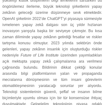
yükselişi klasik disiplinlerin bilgi temellerini sarsarken bu
öngörülemez ilerleme, büyük teknoloji şirketlerini yapay
zekânın geleceği üzerine düşünmeye sevk etmektedir.
OpenAI şirketinin 2022’de ChatGPT’yi piyasaya sürmesiyle
ivmelenen yapay zekâ dalgası son üç yıldır hızlanan
inovasyon yarışıyla başka bir seviyeye çıkmıştır. Bu kısa
zaman diliminde yapay zekânın getirdiği fırsatlar ve riskler
tartışma konusu olmuştur. 2023 yılında sektörün önde
gelenleri, yapay zekânın insanlık için oluşturduğu riskler
nedeniyle
Future of Life Institute
üzerinden yayımladıkları
açık mektupta yapay zekâ çalışmalarına ara verilmesi
çağrısında bulundu. Bildirinin dikkat çektiği konular
arasında bilgi platformlarının yalan ve propaganda
mecralarına dönüşmesinin ve tüm insani görevlerin
otomatikleşmesinin yaratacağı sorunlar yer alıyordu.
Teknoloji sistemlerinin güvenli, şeffaf ve insanın bilme
biçimleriyle uyumlu olması için bir tür konsensüse ihtiyaç
duyulmaktadır. Gelgelelim teknolojinin piyasa odaklı