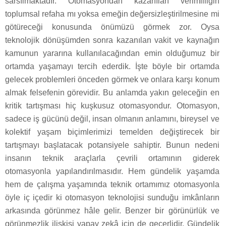
sarsılmaktadır. Otomasyondan kazanılan verimliliğin
toplumsal refaha mı yoksa emeğin değersizleştirilmesine mi
götüreceği konusunda önümüzü görmek zor. Oysa
teknolojik dönüşümden sonra kazanılan vakit ve kaynağın
kamunun yararına kullanılacağından emin olduğumuz bir
ortamda yaşamayı tercih ederdik. İşte böyle bir ortamda
gelecek problemleri önceden görmek ve onlara karşı konum
almak felsefenin görevidir. Bu anlamda yakın geleceğin en
kritik tartışması hiç kuşkusuz otomasyondur. Otomasyon,
sadece iş gücünü değil, insan olmanın anlamını, bireysel ve
kolektif yaşam biçimlerimizi temelden değiştirecek bir
tartışmayı başlatacak potansiyele sahiptir. Bunun nedeni
insanın teknik araçlarla çevrili ortamının giderek
otomasyonla yapılandırılmasıdır. Hem gündelik yaşamda
hem de çalışma yaşamında teknik ortamımız otomasyonla
öyle iç içedir ki otomasyon teknolojisi sunduğu imkânların
arkasında görünmez hâle gelir. Benzer bir görünürlük ve
görünmezlik ilişkisi yapay zekâ için de geçerlidir. Gündelik