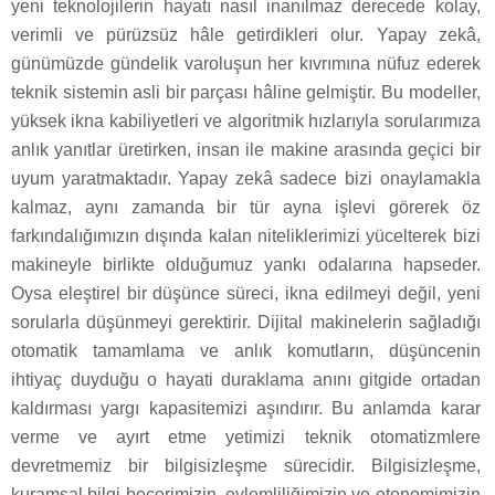
yeni teknolojilerin hayatı nasıl inanılmaz derecede kolay,
verimli ve pürüzsüz hâle getirdikleri olur. Yapay zekâ,
günümüzde gündelik varoluşun her kıvrımına nüfuz ederek
teknik sistemin asli bir parçası hâline gelmiştir. Bu modeller,
yüksek ikna kabiliyetleri ve algoritmik hızlarıyla sorularımıza
anlık yanıtlar üretirken, insan ile makine arasında geçici bir
uyum yaratmaktadır. Yapay zekâ sadece bizi onaylamakla
kalmaz, aynı zamanda bir tür ayna işlevi görerek öz
farkındalığımızın dışında kalan niteliklerimizi yücelterek bizi
makineyle birlikte olduğumuz yankı odalarına hapseder.
Oysa eleştirel bir düşünce süreci, ikna edilmeyi değil, yeni
sorularla düşünmeyi gerektirir. Dijital makinelerin sağladığı
otomatik tamamlama ve anlık komutların, düşüncenin
ihtiyaç duyduğu o hayati duraklama anını gitgide ortadan
kaldırması yargı kapasitemizi aşındırır. Bu anlamda karar
verme ve ayırt etme yetimizi teknik otomatizmlere
devretmemiz bir bilgisizleşme sürecidir. Bilgisizleşme,
kuramsal bilgi becerimizin, eylemliliğimizin ve otonomimizin