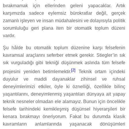
bırakmamak için ellerinden geleni yapacaklar. Artık
karşımızda sadece eylemsiz bürokratlar değil, gerçek
zamanlı işleyen ve insan müdahalesini ve dolayısıyla politik
sorumluluğu geri plana iten bir otomatik toplum düzeni
vardır.
Şu hâlde bu otomatik toplum düzenine karşı felsefenin
kavramsal araçlarını seferber etmek gerekir. Stiegler’in sık
sık vurguladığı gibi tekniği düşünmek aslında tüm felsefe
[2]
projesini yeniden betimlemektir.
Teknik ortam içindeki
duyulur ve maddi dayanaklar zihinsel ve ruhsal
deneyimlerimizi etkiler, öyle ki öznelliği, özellikle bilinç
yaşantılarını, deneyimlenmiş yaşantıları dünyaya ait yapay
teknik nesneler olmadan ele alamayız. Bunun için öncelikle
felsefe tarihindeki kemikleşmiş düşünsel hiyerarşileri bir
kenara bırakmayı öneriyorum. Fakat bu durumda klasik
kavramların anlamlarında yaşanacak dönüşümleri