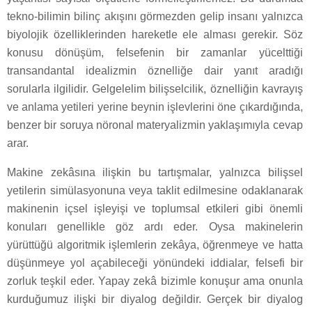
tekno-bilimin bilinç akışını görmezden gelip insanı yalnızca
biyolojik özelliklerinden hareketle ele alması gerekir. Söz
konusu dönüşüm, felsefenin bir zamanlar yücelttiği
transandantal idealizmin öznelliğe dair yanıt aradığı
sorularla ilgilidir. Gelgelelim bilişselcilik, öznelliğin kavrayış
ve anlama yetileri yerine beynin işlevlerini öne çıkardığında,
benzer bir soruya nöronal materyalizmin yaklaşımıyla cevap
arar.
Makine zekâsına ilişkin bu tartışmalar, yalnızca bilişsel
yetilerin simülasyonuna veya taklit edilmesine odaklanarak
makinenin içsel işleyişi ve toplumsal etkileri gibi önemli
konuları genellikle göz ardı eder. Oysa makinelerin
yürüttüğü algoritmik işlemlerin zekâya, öğrenmeye ve hatta
düşünmeye yol açabileceği yönündeki iddialar, felsefi bir
zorluk teşkil eder. Yapay zekâ bizimle konuşur ama onunla
kurduğumuz ilişki bir diyalog değildir. Gerçek bir diyalog