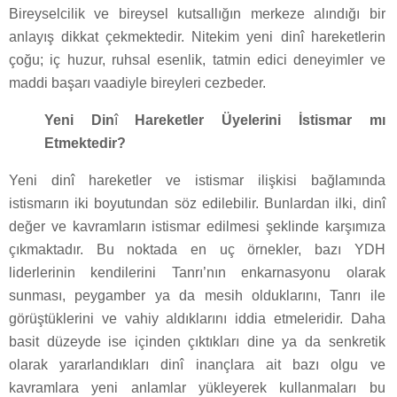
Bireyselcilik ve bireysel kutsallığın merkeze alındığı bir
anlayış dikkat çekmektedir. Nitekim yeni dinî hareketlerin
çoğu; iç huzur, ruhsal esenlik, tatmin edici deneyimler ve
maddi başarı vaadiyle bireyleri cezbeder.
Yeni Din
î
Hareketler Üyelerini İstismar mı
Etmektedir?
Yeni dinî hareketler ve istismar ilişkisi bağlamında
istismarın iki boyutundan söz edilebilir. Bunlardan ilki, dinî
değer ve kavramların istismar edilmesi şeklinde karşımıza
çıkmaktadır. Bu noktada en uç örnekler, bazı YDH
liderlerinin kendilerini Tanrı’nın enkarnasyonu olarak
sunması, peygamber ya da mesih olduklarını, Tanrı ile
görüştüklerini ve vahiy aldıklarını iddia etmeleridir. Daha
basit düzeyde ise içinden çıktıkları dine ya da senkretik
olarak yararlandıkları dinî inançlara ait bazı olgu ve
kavramlara yeni anlamlar yükleyerek kullanmaları bu