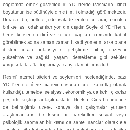
bağlamda örnek gösterilebilir. YDH’lerde istismarın ikinci
boyutunun ise bütünüyle dinle ilintili olmadığı görülmektedir.
Burada din, belli ölçüde istifade edilen bir araç olmakla
birlikte, asıl odaklanılan yön din dışıdır. Şöyle ki YDH’lerin,
hedef kitlelerinin dinî ve kültürel yapıları içerisinde kabul
görebilmek adına zaman zaman itikadi yönlerini arka plana
ittikleri; insan potansiyelini geliştirme, bilinç düzeyini
yükseltme ve sağlıklı yaşamı destekleme gibi seküler
vurgularla taraftar toplamaya çalıştıkları bilinmektedir.
Resmî internet siteleri ve söylemleri incelendiğinde, bazı
YDH’lerin dinî ve manevi unsurları birer kamuflaj olarak
kullandığı, temelde ise siyasi, ekonomik ya da farklı çıkarlar
peşinde koştuğu anlaşılmaktadır. Nitekim Giriş bölümünde
de belirttiğimiz üzere, konuya dair çalışmalar yürüten
araştırmacıların bir kısmı bu hareketleri sosyal veya
psikolojik sapmalar, bir kısmı da sahte inançlar olarak ele
almakta; aile fertlerinden biri bu hareketlere katılan kişiler