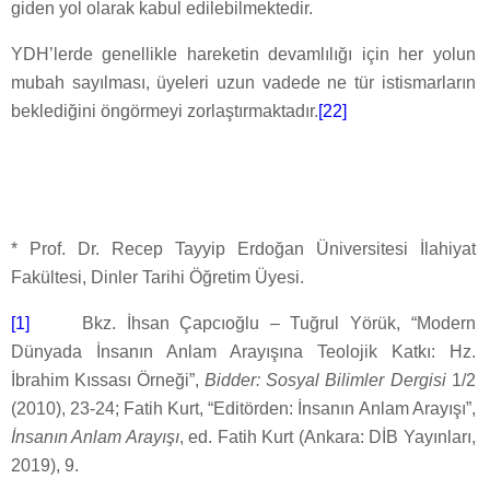
giden yol olarak kabul edilebilmektedir.
YDH’lerde genellikle hareketin devamlılığı için her yolun
mubah sayılması, üyeleri uzun vadede ne tür istismarların
beklediğini öngörmeyi zorlaştırmaktadır.
[22]
* Prof. Dr. Recep Tayyip Erdoğan Üniversitesi İlahiyat
Fakültesi, Dinler Tarihi Öğretim Üyesi.
[1]
Bkz. İhsan Çapcıoğlu – Tuğrul Yörük, “Modern
Dünyada İnsanın Anlam Arayışına Teolojik Katkı: Hz.
İbrahim Kıssası Örneği”,
Bidder: Sosyal Bilimler Dergisi
1/2
(2010), 23-24; Fatih Kurt, “Editörden: İnsanın Anlam Arayışı”,
İnsanın Anlam Arayışı
, ed. Fatih Kurt (Ankara: DİB Yayınları,
2019), 9.