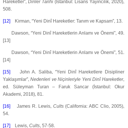
Hareketler”,
Dinler Tarihi
(İstanbul: Lisans Yayıncılık, 2020),
508.
[12]
Kirman, “Yeni Dinî Hareketler: Tanım ve Kapsam”, 13.
Dawson, “Yeni Dinî Hareketlerin Anlamı ve Önemi”, 49.
[13]
Dawson, “Yeni Dinî Hareketlerin Anlamı ve Önemi”, 51.
[14]
[15]
John A. Saliba, “Yeni Dinî Hareketlere Disipliner
Yaklaşımlar”,
Nedenleri ve Niçinleriyle Yeni Dinî Hareketler
,
ed. Süleyman Turan – Faruk Sancar (İstanbul: Okur
Akademi, 2018), 81.
[16]
James R. Lewis,
Cults
(California: ABC Clio, 2005),
54.
[17]
Lewis,
Cults
, 57-58.