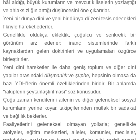
hâl aldığı, büyük kurumların ve mevcut kiliselerin yozlaştığı
ve ahlaksızlığın arttığı düşüncesini öne çıkarırlar.
Yeni bir dünya dini ve yeni bir dünya düzeni tesis edecekleri
fikriyle hareket ederler.
Genellikle oldukça eklektik, çoğulcu ve senkretik bir
görünüm arz ederler; inanç sistemlerinde farklı
kaynaklardan gelen doktrinleri ve uygulamaları özgürce
birleştirirler.
Yeni dinî hareketler ile daha geniş toplum ve diğer dinî
yapılar arasındaki
düşmanlık
ve
şüphe,
hepsinin olmasa da
bazı YDH’lerin önemli özelliklerinden biridir. Bir anlamda
“rakiplerin şeytanlaştırılması” söz konusudur.
Çoğu zaman kendilerini ailenin ve diğer geleneksel sosyal
kurumların yerine koyar, takipçilerinden mutlak bir sadakat
ve bağlılık beklerler.
Faaliyetlerini geleneksel olmayan yollarla; genellikle
atölyeler, eğitim merkezleri, aileler, komünler, meclisler,