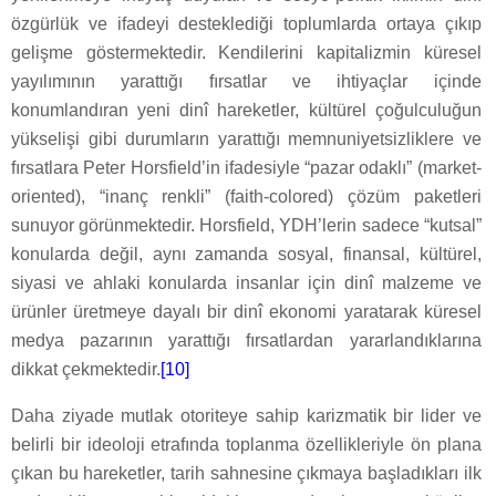
özgürlük ve ifadeyi desteklediği toplumlarda ortaya çıkıp
gelişme göstermektedir. Kendilerini kapitalizmin küresel
yayılımının yarattığı fırsatlar ve ihtiyaçlar içinde
konumlandıran yeni dinî hareketler, kültürel çoğulculuğun
yükselişi gibi durumların yarattığı memnuniyetsizliklere ve
fırsatlara Peter Horsfield’in ifadesiyle “pazar odaklı” (market-
oriented), “inanç renkli” (faith-colored) çözüm paketleri
sunuyor görünmektedir. Horsfield, YDH’lerin sadece “kutsal”
konularda değil, aynı zamanda sosyal, finansal, kültürel,
siyasi ve ahlaki konularda insanlar için dinî malzeme ve
ürünler üretmeye dayalı bir dinî ekonomi yaratarak küresel
medya pazarının yarattığı fırsatlardan yararlandıklarına
dikkat çekmektedir.
[10]
Daha ziyade mutlak otoriteye sahip karizmatik bir lider ve
belirli bir ideoloji etrafında toplanma özellikleriyle ön plana
çıkan bu hareketler, tarih sahnesine çıkmaya başladıkları ilk