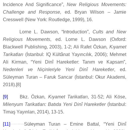
Incidence And Significance”,
New Religious Movements:
Challenge and Response,
ed. Bryan Wilson – Jamie
Cresswell (New York: Routledge, 1999), 16.
Lorne L. Dawson, “Introduction”,
Cults and New
Religious Movements
, ed. Lorne L. Dawson (Oxford:
Blackwell Publishing, 2003), 1-2; Ali Rafet Özkan
, Kıyamet
Tarikatları
(İstanbul: IQ Kültânat Yayıncılık, 2006); Mehmet
Ali Kirman, “Yeni Dinî Hareketler: Tanım ve Kapsam”,
Nedenleri ve Niçinleriyle Yeni Dinî Hareketler
, ed.
Süleyman Turan – Faruk Sancar (İstanbul: Okur Akademi,
2018).[8]
[9]
Bkz. Özkan
, Kıyamet Tarikatları
, 31-52; Ali Köse,
Milenyum Tarikatları: Batıda Yeni Dinî Hareketler
(İstanbul:
Timaş Yayınları, 2014), 13-15.
[11]
Süleyman Turan – Emine Battal, “Yeni Dinî
[10]
Peter Horsfield, “New Religious Prosperity Movements and Their Social and Economic Implications”,
Media, Communication and Democracy: Global and National Environments, Conference in Melbourne
(1-2 September 2011).