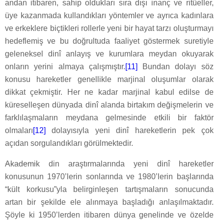
andan itibaren, sahip oldukları sıra dışı inanç ve ritüeller,
üye kazanmada kullandıkları yöntemler ve ayrıca kadınlara
ve erkeklere biçtikleri rollerle yeni bir hayat tarzı oluşturmayı
hedeflemiş ve bu doğrultuda faaliyet göstermek suretiyle
geleneksel dinî anlayış ve kurumlara meydan okuyarak
onların yerini almaya çalışmıştır.
[11]
Bundan dolayı söz
konusu hareketler genellikle marjinal oluşumlar olarak
dikkat çekmiştir. Her ne kadar marjinal kabul edilse de
küreselleşen dünyada dinî alanda birtakım değişmelerin ve
farklılaşmaların meydana gelmesinde etkili bir faktör
olmaları
[12]
dolayısıyla yeni dinî hareketlerin pek çok
açıdan sorgulandıkları görülmektedir.
Akademik din araştırmalarında yeni dinî hareketler
II. Sosyal Bir Problem ya da Moderniteye Karşı Bir Protesto Olarak Yeni Dinî Hareketler ve Üyeler Açısından Anlamı
konusunun 1970’lerin sonlarında ve 1980’lerin başlarında
“kült korkusu”yla belirginleşen tartışmaların sonucunda
artan bir şekilde ele alınmaya başladığı anlaşılmaktadır.
Şöyle ki 1950’lerden itibaren dünya genelinde ve özelde