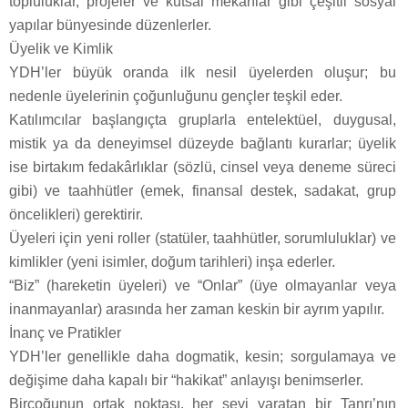
topluluklar, projeler ve kutsal mekânlar gibi çeşitli sosyal
yapılar bünyesinde düzenlerler.
Üyelik ve Kimlik
YDH’ler büyük oranda ilk nesil üyelerden oluşur; bu
nedenle üyelerinin çoğunluğunu gençler teşkil eder.
Katılımcılar başlangıçta gruplarla entelektüel, duygusal,
mistik ya da deneyimsel düzeyde bağlantı kurarlar; üyelik
ise birtakım fedakârlıklar (sözlü, cinsel veya deneme süreci
gibi) ve taahhütler (emek, finansal destek, sadakat, grup
öncelikleri) gerektirir.
Üyeleri için yeni roller (statüler, taahhütler, sorumluluklar) ve
kimlikler (yeni isimler, doğum tarihleri) inşa ederler.
“Biz” (hareketin üyeleri) ve “Onlar” (üye olmayanlar veya
inanmayanlar) arasında her zaman keskin bir ayrım yapılır.
İnanç ve Pratikler
YDH’ler genellikle daha dogmatik, kesin; sorgulamaya ve
değişime daha kapalı bir “hakikat” anlayışı benimserler.
Birçoğunun ortak noktası, her şeyi yaratan bir Tanrı’nın