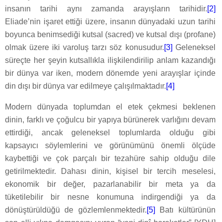
insanın tarihi aynı zamanda arayışların tarihidir.
[2]
Eliade’nin işaret ettiği üzere, insanın dünyadaki uzun tarihi
boyunca benimsediği kutsal (sacred) ve kutsal dışı (profane)
olmak üzere iki varoluş tarzı söz konusudur.
[3]
Geleneksel
süreçte her şeyin kutsallıkla ilişkilendirilip anlam kazandığı
bir dünya var iken, modern dönemde yeni arayışlar içinde
din dışı bir dünya var edilmeye çalışılmaktadır.
[4]
Modern dünyada toplumdan el etek çekmesi beklenen
dinin, farklı ve çoğulcu bir yapıya bürünerek varlığını devam
ettirdiği, ancak geleneksel toplumlarda olduğu gibi
kapsayıcı söylemlerini ve görünümünü önemli ölçüde
kaybettiği ve çok parçalı bir tezahüre sahip olduğu dile
getirilmektedir. Dahası dinin, kişisel bir tercih meselesi,
ekonomik bir değer, pazarlanabilir bir meta ya da
tüketilebilir bir nesne konumuna indirgendiği ya da
dönüştürüldüğü de gözlemlenmektedir.
[5]
Batı kültürünün