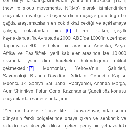
son elli yılına damgasını vuran “yeni dinî hareketler” [YDH]
(new religious movements, NRMs) olarak isimlendirilen
oluşumların varlığı ve başarısı dinin düşüşte görüldüğü bir
çağda araştırmacıların en çok dikkat çektiği ve açıklamaya
çalıştığı noktalardan biridir.
[6]
Eileen Barker, çeşitli
kaynaklara atıfla Avrupa’da 2000, ABD’de 1000’in üzerinde;
Japonya’da 800 ile birkaç bin arasında; Amerika, Asya,
Afrika ve Pasifik’teki yerli kabileler arasında ise 10.000
civarında yeni dinî hareketin bulunduğuna dikkat
çekmektedir.
[7]
Mormonlar, Yehova’nın Şahitleri,
Sayentoloji, Branch Davidian, Adidam, Cennetin Kapısı,
Moonculuk, Sathya Sai Baba, Raelyenler, Ananda Marga,
Aum Shinrikyo, Falun Gong, Kazananlar Şapeli söz konusu
oluşumlardan sadece birkaçıdır.
“Yeni dinî hareketler”, özellikle II. Dünya Savaşı’ndan sonra
dünyanın farklı bölgelerinde ortaya çıkan ve senkretik ve
eklektik özellikleriyle dikkati çeken geniş bir yelpazedeki