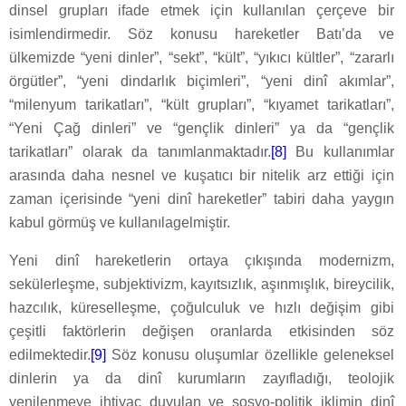
dinsel grupları ifade etmek için kullanılan çerçeve bir
isimlendirmedir. Söz konusu hareketler Batı’da ve
ülkemizde “yeni dinler”, “sekt”, “kült”, “yıkıcı kültler”, “zararlı
örgütler”, “yeni dindarlık biçimleri”, “yeni dinî akımlar”,
“milenyum tarikatları”, “kült grupları”, “kıyamet tarikatları”,
“Yeni Çağ dinleri” ve “gençlik dinleri” ya da “gençlik
tarikatları” olarak da tanımlanmaktadır.
[8]
Bu kullanımlar
arasında daha nesnel ve kuşatıcı bir nitelik arz ettiği için
zaman içerisinde “yeni dinî hareketler” tabiri daha yaygın
kabul görmüş ve kullanılagelmiştir.
Yeni dinî hareketlerin ortaya çıkışında modernizm,
sekülerleşme, subjektivizm, kayıtsızlık, aşınmışlık, bireycilik,
hazcılık, küreselleşme, çoğulculuk ve hızlı değişim gibi
çeşitli faktörlerin değişen oranlarda etkisinden söz
edilmektedir.
[9]
Söz konusu oluşumlar özellikle geleneksel
dinlerin ya da dinî kurumların zayıfladığı, teolojik
yenilenmeye ihtiyaç duyulan ve sosyo-politik iklimin dinî