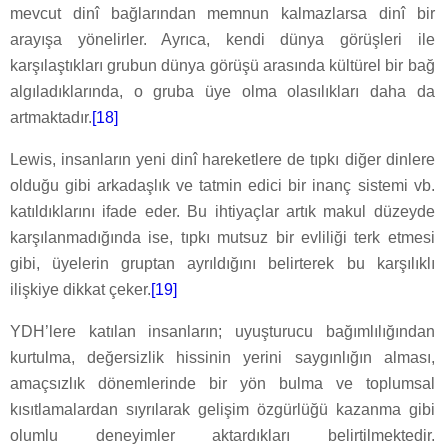
mevcut dinî bağlarından memnun kalmazlarsa dinî bir
arayışa yönelirler. Ayrıca, kendi dünya görüşleri ile
karşılaştıkları grubun dünya görüşü arasında kültürel bir bağ
algıladıklarında, o gruba üye olma olasılıkları daha da
artmaktadır.
[18]
Lewis, insanların yeni dinî hareketlere de tıpkı diğer dinlere
olduğu gibi arkadaşlık ve tatmin edici bir inanç sistemi vb.
katıldıklarını ifade eder. Bu ihtiyaçlar artık makul düzeyde
karşılanmadığında ise, tıpkı mutsuz bir evliliği terk etmesi
gibi, üyelerin gruptan ayrıldığını belirterek bu karşılıklı
ilişkiye dikkat çeker.
[19]
YDH’lere katılan insanların; uyuşturucu bağımlılığından
kurtulma, değersizlik hissinin yerini saygınlığın alması,
amaçsızlık dönemlerinde bir yön bulma ve toplumsal
kısıtlamalardan sıyrılarak gelişim özgürlüğü kazanma gibi
olumlu deneyimler aktardıkları belirtilmektedir.