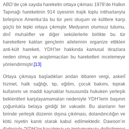
ABD’de çok sayıda hareketin ortaya çıkması 1978’de Halkın
Tapınağı hareketinin 914 üyesinin trajik toplu intiharlarıyla
birleşince Amerika’da bu tür yeni oluşum ve kültlere karşı
güçlü bir tepki ortaya çıkmıştır. Medyanın olumsuz tutumu,
dinî muhalifler ve diğer sekülerlerle birlikte bu tür
hareketlere katılan gençlerin ailelerinin organize ettikleri
anti-kült hareketi, YDH’ler hakkında kamusal itirazlara
neden olmuş ve araştırmacıları bu hareketleri incelemeye
yönlendirmiştir.
[13]
Ortaya çıkmaya başladıkları andan itibaren vergi, askerî
hizmet, halk sağlığı, tıp, eğitim, çocuk bakımı, toprak
kullanımı ve maddi kaynaklar hususunda hukuken yerleşik
beklentileri karşılayamamaları nedeniyle YDH’lerin başının
çoğunlukla belaya girdiği bir vakıadır. Bu alanların her
birinde yerleşik düzenin dışına çıkılması, dolandırıcılığın ve
kötü niyetin kanıtı olarak kabul edilmektedir. Dawson’ın
ifadesiyle “YDH’ler hayatımızı ve toplumumuzu değiştirmeyi