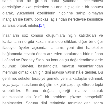
sahip olan bir grubun daha yakından incelenmesi
gerektiğine dikkat çekerken bu analiz çizgisinin bir sonucu
olarak, yukarıdaki özelliklerin hiçbirine sahip olmayan
inançları ise kamu politikası açısından neredeyse kesinlikle
zararsız olarak niteler.
[17]
İnsanların söz konusu oluşumlara niçin katıldıkları ve
katılanların ne gibi kazanımlar elde ettikleri, diğer bir diğer
ifadeyle üyeler açısından anlamı, yeni dinî hareketler
bağlamında cevabı önem arz eden sorulardan biridir. John
Lofland ve Rodney Stark bu konuda şu değerlendirmelerde
bulunur: Bireyler, başlangıçta mevcut yaşamlarından
memnun olmadıkları için dinî arayışa yatkın hâle gelirler. Bu
gerilime; seküler terapiye girmek, yeni arkadaşlar edinmek
veya yaşam tarzlarını değiştirmek gibi çeşitli şekillerde tepki
verebilirler. Sorunu doğası gereği manevi olarak
tanımlasalar da “dinî bir problem çözme perspektifi”
benimserler. Sorunu dinî terimlerle tanımladıktan sonra