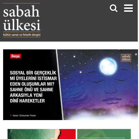
SOSYAL BİR GERÇEKLİK Mİ ÜYELERİNİ İSTİSMAR EDEN OLUŞUMLAR MI? SAHNE ÖNÜ VE SAHNE ARKASIYLA YENİ DİNÎ HAREKETLER