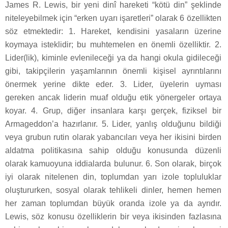
James R. Lewis, bir yeni dinî hareketi “kötü din” şeklinde
niteleyebilmek için “erken uyarı işaretleri” olarak 6 özellikten
söz etmektedir: 1. Hareket, kendisini yasaların üzerine
koymaya isteklidir; bu muhtemelen en önemli özelliktir. 2.
Lider(lik), kiminle evlenileceği ya da hangi okula gidileceği
gibi, takipçilerin yaşamlarının önemli kişisel ayrıntılarını
önermek yerine dikte eder. 3. Lider, üyelerin uyması
gereken ancak liderin muaf olduğu etik yönergeler ortaya
koyar. 4. Grup, diğer insanlara karşı gerçek, fiziksel bir
Armageddon’a hazırlanır. 5. Lider, yanlış olduğunu bildiği
veya grubun rutin olarak yabancıları veya her ikisini birden
aldatma politikasına sahip olduğu konusunda düzenli
olarak kamuoyuna iddialarda bulunur. 6. Son olarak, birçok
iyi olarak nitelenen din, toplumdan yarı izole topluluklar
oluştururken, sosyal olarak tehlikeli dinler, hemen hemen
her zaman toplumdan büyük oranda izole ya da ayrıdır.
Lewis, söz konusu özelliklerin bir veya ikisinden fazlasına