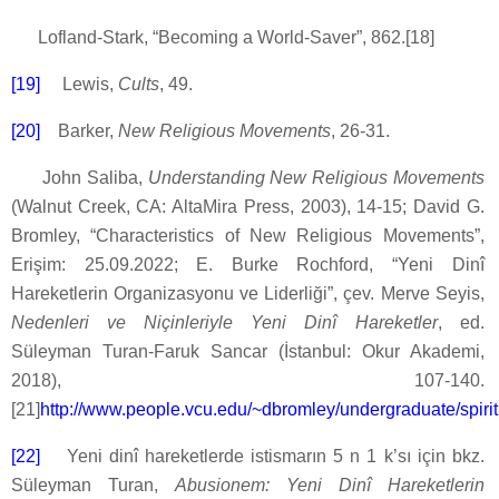
Lofland-Stark, “Becoming a World-Saver”, 862.[18]
[19]
Lewis,
Cults
, 49.
[20]
Barker,
New Religious Movements
, 26-31.
John Saliba,
Understanding New Religious Movements
(Walnut Creek, CA: AltaMira Press, 2003), 14-15; David G.
Bromley, “Characteristics of New Religious Movements”,
Erişim: 25.09.2022; E. Burke Rochford, “Yeni Dinî
Hareketlerin Organizasyonu ve Liderliği”, çev. Merve Seyis,
Nedenleri ve Niçinleriyle Yeni Dinî Hareketler
, ed.
Süleyman Turan-Faruk Sancar (İstanbul: Okur Akademi,
2018), 107-140.
[21]
http://www.people.vcu.edu/~dbromley/undergraduate/spi
[22]
Yeni dinî hareketlerde istismarın 5 n 1 k’sı için bkz.
Süleyman Turan,
Abusionem: Yeni Dinî Hareketlerin