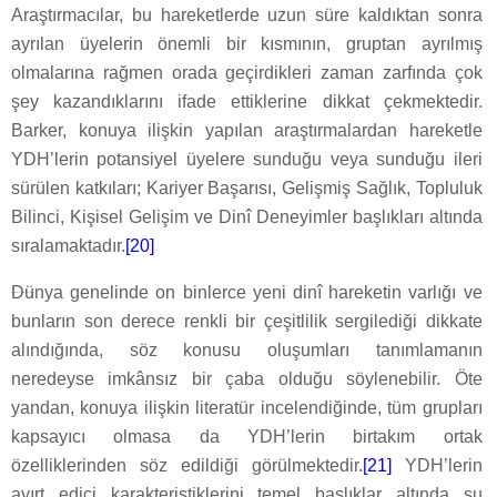
Araştırmacılar, bu hareketlerde uzun süre kaldıktan sonra
ayrılan üyelerin önemli bir kısmının, gruptan ayrılmış
olmalarına rağmen orada geçirdikleri zaman zarfında çok
şey kazandıklarını ifade ettiklerine dikkat çekmektedir.
Barker, konuya ilişkin yapılan araştırmalardan hareketle
YDH’lerin potansiyel üyelere sunduğu veya sunduğu ileri
sürülen katkıları; Kariyer Başarısı, Gelişmiş Sağlık, Topluluk
Bilinci, Kişisel Gelişim ve Dinî Deneyimler başlıkları altında
sıralamaktadır.
[20]
Dünya genelinde on binlerce yeni dinî hareketin varlığı ve
III. Yeni Dinî Hareketlerin Karakteristikleri
bunların son derece renkli bir çeşitlilik sergilediği dikkate
alındığında, söz konusu oluşumları tanımlamanın
neredeyse imkânsız bir çaba olduğu söylenebilir. Öte
yandan, konuya ilişkin literatür incelendiğinde, tüm grupları
kapsayıcı olmasa da YDH’lerin birtakım ortak
özelliklerinden söz edildiği görülmektedir.
[21]
YDH’lerin
ayırt edici karakteristiklerini temel başlıklar altında şu