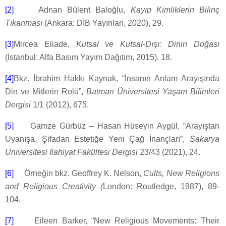
[2]
Adnan Bülent Baloğlu,
Kayıp Kimliklerin Bilinç
Tıkanması
(Ankara: DİB Yayınları, 2020), 29.
[3]
Mircea Eliade,
Kutsal ve Kutsal-Dışı: Dinin Doğası
(İstanbul: Alfa Basım Yayım Dağıtım, 2015), 18.
[4]
Bkz. İbrahim Hakkı Kaynak, “İnsanın Anlam Arayışında
Din ve Mitlerin Rolü”,
Batman Üniversitesi Yaşam Bilimleri
Dergisi
1/1 (2012), 675.
[5]
Gamze Gürbüz – Hasan Hüseyin Aygül, “Arayıştan
Uyanışa, Şifadan Estetiğe Yeni Çağ İnançları”,
Sakarya
Üniversitesi İlahiyat Fakültesi Dergisi
23/43 (2021), 24.
[6]
Örneğin bkz. Geoffrey K. Nelson,
Cults, New Religions
and Religious Creativity (
London: Routledge, 1987), 89-
104.
[7]
Eileen Barker, “New Religious Movements: Their